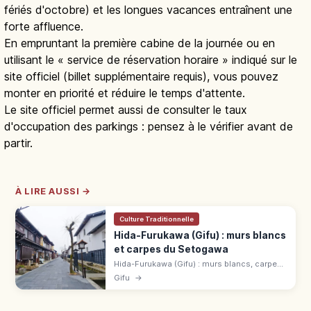
fériés d'octobre) et les longues vacances entraînent une
forte affluence.
En empruntant la première cabine de la journée ou en
utilisant le « service de réservation horaire » indiqué sur le
site officiel (billet supplémentaire requis), vous pouvez
monter en priorité et réduire le temps d'attente.
Le site officiel permet aussi de consulter le taux
d'occupation des parkings : pensez à le vérifier avant de
partir.
À LIRE AUSSI →
Culture Traditionnelle
Hida-Furukawa (Gifu) : murs blancs
et carpes du Setogawa
Hida-Furukawa (Gifu) : murs blancs, carpes
du Setogawa, décor de « Your Name. ».
Gifu
→
Festival UNESCO 19-20 avril. Accès JR Hida-
Furukawa, 15 min de Takayama.