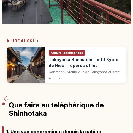
À LIRE AUSSI →
Culture Traditionnelle
Takayama Sanmachi : petit Kyoto
de Hida – repères utiles
Sanmachi, vieille ville de Takayama et petit
Kyoto de Hida : maisons d'époque Edo,
Gifu
→
marchés du matin, pont Naka-bashi, accès
JR Takayama. Aperçu pratique.
Que faire au téléphérique de
Shinhotaka
1. Une vue panoramique depuis la cabine