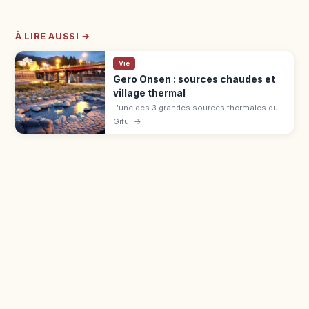
À LIRE AUSSI →
Vie
Gero Onsen : sources chaudes et
village thermal
L'une des 3 grandes sources thermales du
Japon, avec Arima et Kusatsu. Eau alcaline
Gifu
→
pH 9,18, 9 ashiyu gratuits le long de la rivière
Hida à Gifu.