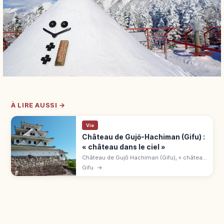
À LIRE AUSSI →
Vie
Château de Gujō-Hachiman (Gifu) :
« château dans le ciel »
Château de Gujō Hachiman (Gifu), « château
dans le ciel » : donjon en bois de 1933,
Gifu
→
vieille ville, source Sōgi-sui, entrée 400 ¥.
Aperçu pratique.