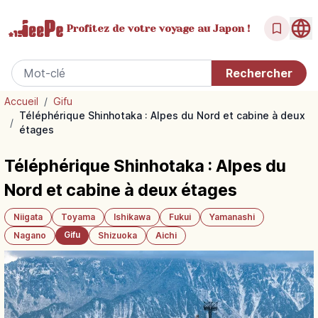
Profitez de votre
voyage au Japon !
Accueil
/
Gifu
Téléphérique Shinhotaka : Alpes du Nord et cabine à deux
/
étages
Téléphérique Shinhotaka : Alpes du
Nord et cabine à deux étages
Niigata
Toyama
Ishikawa
Fukui
Yamanashi
Gifu
Nagano
Shizuoka
Aichi