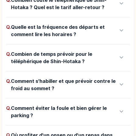
keyboard_arrow_down
Hotaka ? Quel est le tarif aller-retour ?
Q.
Quelle est la fréquence des départs et
keyboard_arrow_down
comment lire les horaires ?
Q.
Combien de temps prévoir pour le
keyboard_arrow_down
téléphérique de Shin-Hotaka ?
Q.
Comment s'habiller et que prévoir contre le
keyboard_arrow_down
froid au sommet ?
Q.
Comment éviter la foule et bien gérer le
keyboard_arrow_down
parking ?
Q.
Où profiter d'un onsen ou d'un repas dans