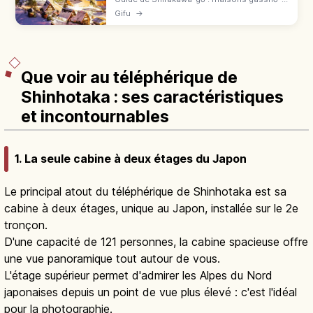
zukuri, belvédère, minshuku, illuminations
Gifu
→
d'hiver et accès depuis Takayama ou
Kanazawa.
Que voir au téléphérique de
Shinhotaka : ses caractéristiques
et incontournables
1. La seule cabine à deux étages du Japon
Le principal atout du téléphérique de Shinhotaka est sa
cabine à deux étages, unique au Japon, installée sur le 2e
tronçon.
D'une capacité de 121 personnes, la cabine spacieuse offre
une vue panoramique tout autour de vous.
L'étage supérieur permet d'admirer les Alpes du Nord
japonaises depuis un point de vue plus élevé : c'est l'idéal
pour la photographie.