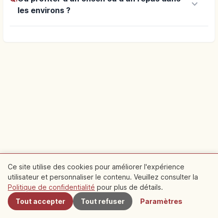
keyboard_arrow_down
les environs ?
Ce site utilise des cookies pour améliorer l'expérience
utilisateur et personnaliser le contenu. Veuillez consulter la
À proximité
Politique de confidentialité
pour plus de détails.
Tout accepter
Tout refuser
Paramètres