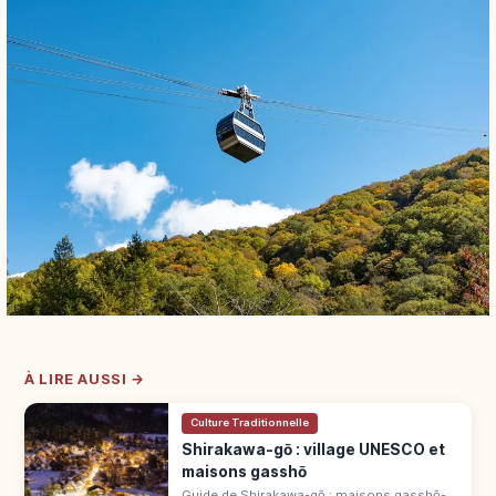
À LIRE AUSSI →
Culture Traditionnelle
Shirakawa-gō : village UNESCO et
maisons gasshō
Guide de Shirakawa-gō : maisons gasshō-