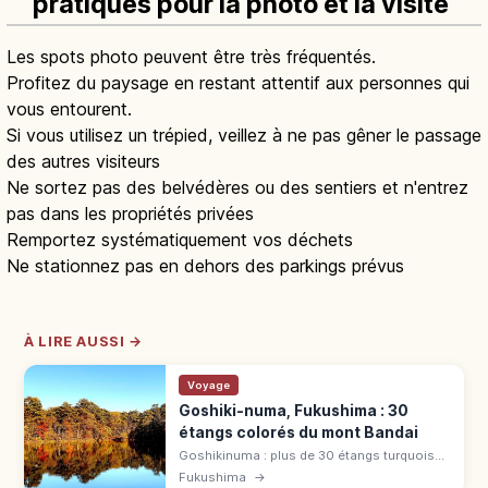
pratiques pour la photo et la visite
Les spots photo peuvent être très fréquentés.
Profitez du paysage en restant attentif aux personnes qui
vous entourent.
Si vous utilisez un trépied, veillez à ne pas gêner le passage
des autres visiteurs
Ne sortez pas des belvédères ou des sentiers et n'entrez
pas dans les propriétés privées
Remportez systématiquement vos déchets
Ne stationnez pas en dehors des parkings prévus
À LIRE AUSSI →
Voyage
Goshiki-numa, Fukushima : 30
étangs colorés du mont Bandai
Goshikinuma : plus de 30 étangs turquoise,
verts et rouges nés de l'éruption du mont
Fukushima
→