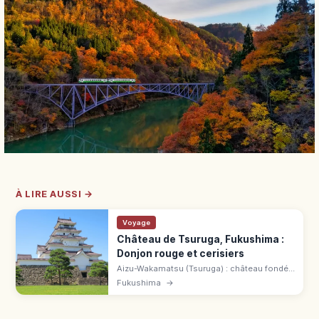
À LIRE AUSSI →
Voyage
Château de Tsuruga, Fukushima :
Donjon rouge et cerisiers
Aizu-Wakamatsu (Tsuruga) : château fondé
en 1384, reconstruit en 1965 avec tuiles
Fukushima
→
rouges. Cerisiers, musée et billet combiné
520 ¥ à découvrir.