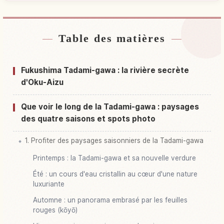
Table des matières
Hébergements près de Rivière Tadami Kawa
↗
Activités à Rivière Tadami Kawa
↗
Fukushima Tadami-gawa : la rivière secrète
d'Oku-Aizu
Que voir le long de la Tadami-gawa : paysages
des quatre saisons et spots photo
1. Profiter des paysages saisonniers de la Tadami-gawa
Printemps : la Tadami-gawa et sa nouvelle verdure
Été : un cours d'eau cristallin au cœur d'une nature
luxuriante
Automne : un panorama embrasé par les feuilles
rouges (kōyō)