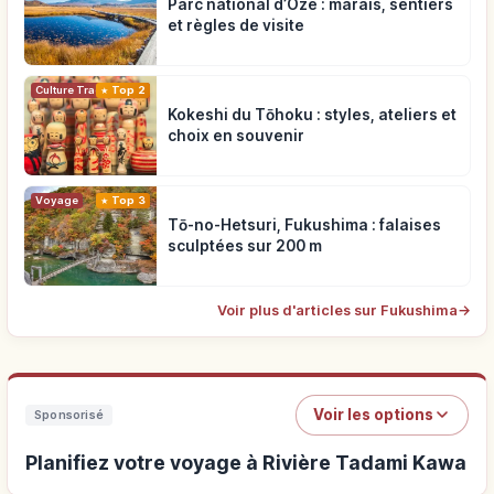
Parc national d’Oze : marais, sentiers
et règles de visite
Top 2
Culture Traditionnelle
Kokeshi du Tōhoku : styles, ateliers et
choix en souvenir
Voyage
Top 3
Tō-no-Hetsuri, Fukushima : falaises
sculptées sur 200 m
Voir plus d'articles sur Fukushima
→
Voir les options
Sponsorisé
Planifiez votre voyage à Rivière Tadami Kawa