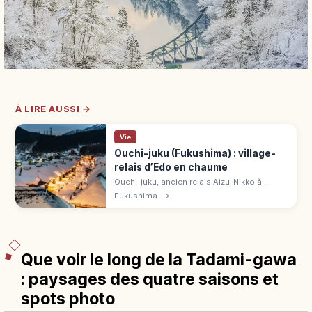
À LIRE AUSSI →
Vie
Ouchi-juku (Fukushima) : village-
relais d’Edo en chaume
Ouchi-juku, ancien relais Aizu-Nikko à
Fukushima, séduit par ses toits de chaume
Fukushima
→
classés. Negi soba (1 000-1 300 ¥),
shingoro, musée 250 ¥, festival neige fév.
Que voir le long de la Tadami-gawa
: paysages des quatre saisons et
spots photo