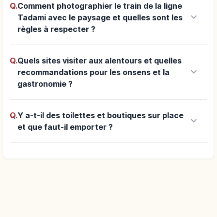
Q.
Comment photographier le train de la ligne
keyboard_arrow_down
Tadami avec le paysage et quelles sont les
règles à respecter ?
Q.
Quels sites visiter aux alentours et quelles
keyboard_arrow_down
recommandations pour les onsens et la
gastronomie ?
Q.
Y a-t-il des toilettes et boutiques sur place
keyboard_arrow_down
et que faut-il emporter ?