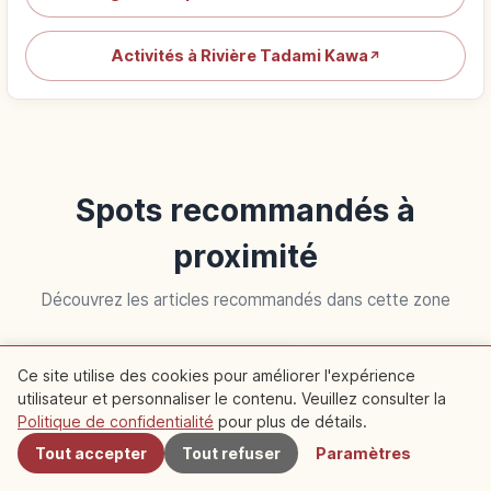
Activités à Rivière Tadami Kawa
↗
Spots recommandés à
proximité
Découvrez les articles recommandés dans cette zone
Vie
Voyage
Ce site utilise des cookies pour améliorer l'expérience
utilisateur et personnaliser le contenu. Veuillez consulter la
À proximité
Politique de confidentialité
pour plus de détails.
Tout accepter
Tout refuser
Paramètres