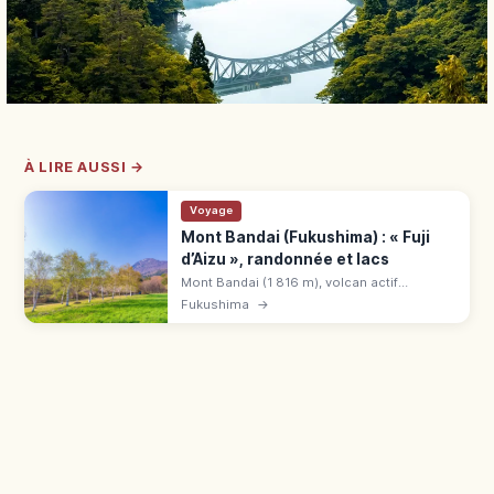
À LIRE AUSSI →
Voyage
Mont Bandai (Fukushima) : « Fuji
d’Aizu », randonnée et lacs
Mont Bandai (1 816 m), volcan actif
surnommé « Fuji d'Aizu » et 100 plus belles
Fukushima
→
montagnes du Japon. Itinéraires, lacs
Goshikinuma et ski à découvrir.