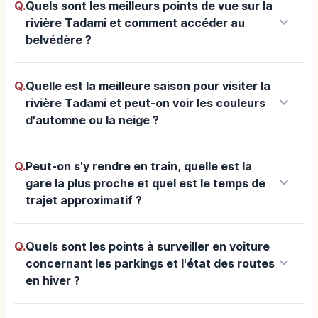
Q.
Quels sont les meilleurs points de vue sur la
keyboard_arrow_down
rivière Tadami et comment accéder au
belvédère ?
Q.
Quelle est la meilleure saison pour visiter la
keyboard_arrow_down
rivière Tadami et peut-on voir les couleurs
d'automne ou la neige ?
Q.
Peut-on s'y rendre en train, quelle est la
keyboard_arrow_down
gare la plus proche et quel est le temps de
trajet approximatif ?
Q.
Quels sont les points à surveiller en voiture
keyboard_arrow_down
concernant les parkings et l'état des routes
en hiver ?