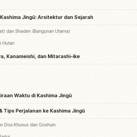
i Kashima Jingū: Arsitektur dan Sejarah
at) dan Shaden (Bangunan Utama)
i Hutan
a, Kanameishi, dan Mitarashi-ike
iraan Waktu di Kashima Jingū
 Tips Perjalanan ke Kashima Jingū
an Doa Khusus dan Goshuin
arkir