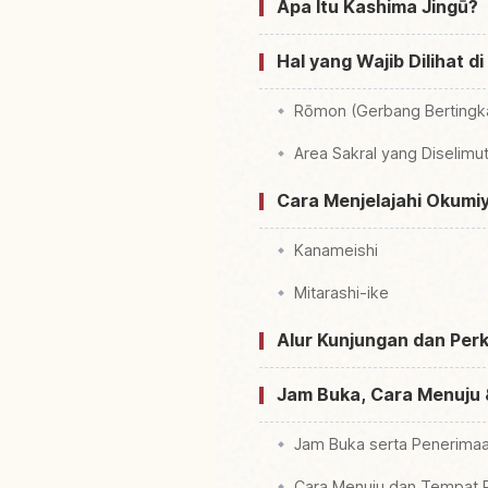
Apa Itu Kashima Jingū?
Hal yang Wajib Dilihat d
Rōmon (Gerbang Bertingk
Area Sakral yang Diselimut
Cara Menjelajahi Okumiy
Kanameishi
Mitarashi-ike
Alur Kunjungan dan Perk
Jam Buka, Cara Menuju &
Jam Buka serta Penerima
Cara Menuju dan Tempat P