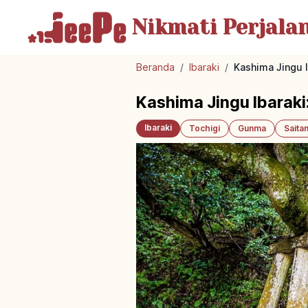
Nikmati Perjala
Beranda
/
Ibaraki
/
Kashima Jingu I
Kashima Jingu Ibaraki
Ibaraki
Tochigi
Gunma
Saita