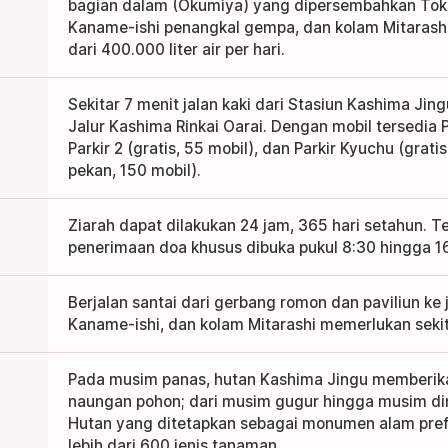
bagian dalam (Okumiya) yang dipersembahkan Tok
Kaname-ishi penangkal gempa, dan kolam Mitarashi
dari 400.000 liter air per hari.
Sekitar 7 menit jalan kaki dari Stasiun Kashima Jin
Jalur Kashima Rinkai Oarai. Dengan mobil tersedia P
Parkir 2 (gratis, 55 mobil), dan Parkir Kyuchu (gratis
pekan, 150 mobil).
Ziarah dapat dilakukan 24 jam, 365 hari setahun. T
penerimaan doa khusus dibuka pukul 8:30 hingga 1
Berjalan santai dari gerbang romon dan paviliun ke 
Kaname-ishi, dan kolam Mitarashi memerlukan seki
Pada musim panas, hutan Kashima Jingu memberik
naungan pohon; dari musim gugur hingga musim din
Hutan yang ditetapkan sebagai monumen alam pre
lebih dari 600 jenis tanaman.