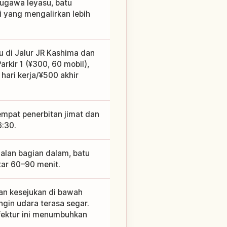
ugawa Ieyasu, batu
 yang mengalirkan lebih
gu di Jalur JR Kashima dan
arkir 1 (¥300, 60 mobil),
 hari kerja/¥500 akhir
empat penerbitan jimat dan
6:30.
jalan bagian dalam, batu
tar 60–90 menit.
an kesejukan di bawah
gin udara terasa segar.
fektur ini menumbuhkan