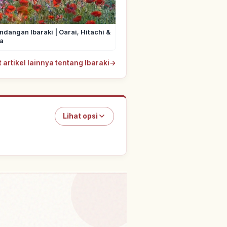
dangan Ibaraki | Oarai, Hitachi &
a
t artikel lainnya tentang Ibaraki
→
Lihat opsi
 Shinto Kashima Jinguu
↗