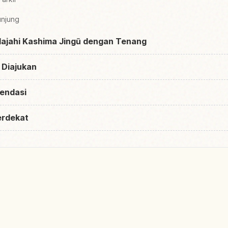
unjung
elajahi Kashima Jingū dengan Tenang
 Diajukan
endasi
erdekat