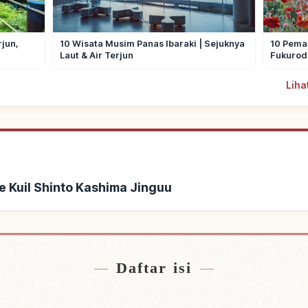
rjun,
10 Wisata Musim Panas Ibaraki | Sejuknya
10 Peman
Laut & Air Terjun
Fukurod
Liha
 Kuil Shinto Kashima Jinguu
l Shinto Kashima Jinguu
Cari aktivitas di Kuil
↗
Daftar isi