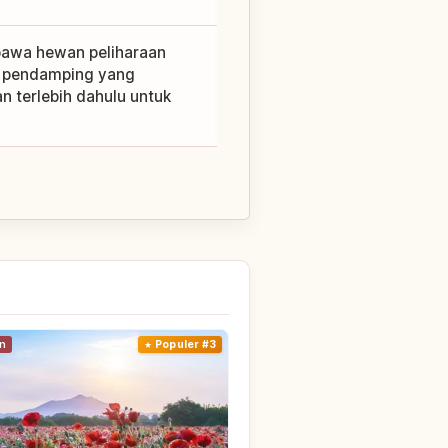
bawa hewan peliharaan
ng pendamping yang
an terlebih dahulu untuk
n
Populer #3