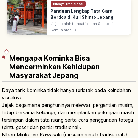
Budaya Tradisional
Panduan Lengkap Tata Cara
Berdoa di Kuil Shinto Jepang
Jinja adalah tempat ibadah Shinto di
Jepang, ada sekitar 80.000 di seluruh
Semua area
→
negeri. Urutan berdoa: lewat torii, sucikan
diri di temizuya, sembahyang di haiden.
Mengapa Kominka Bisa
Mencerminkan Kehidupan
Masyarakat Jepang
Daya tarik kominka tidak hanya terletak pada keindahan
visualnya.
Jejak bagaimana penghuninya melewati pergantian musim,
hidup bersama keluarga, dan menjalankan pekerjaan masih
tersimpan dalam tata ruang serta cara penggunaan tategu
(pintu geser dan partisi tradisional).
Nihon Minka-en Kawasaki (museum rumah tradisional di