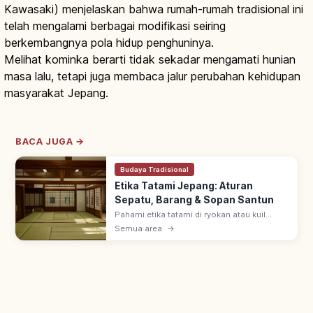
Kawasaki) menjelaskan bahwa rumah-rumah tradisional ini
telah mengalami berbagai modifikasi seiring
berkembangnya pola hidup penghuninya.
Melihat kominka berarti tidak sekadar mengamati hunian
masa lalu, tetapi juga membaca jalur perubahan kehidupan
masyarakat Jepang.
BACA JUGA →
Budaya Tradisional
Etika Tatami Jepang: Aturan
Sepatu, Barang & Sopan Santun
Pahami etika tatami di ryokan atau kuil
Jepang, mulai dari aturan alas kaki, cara
Semua area
→
meletakkan barang, hingga sopan santun
dasar agar kunjungan lebih nyaman.