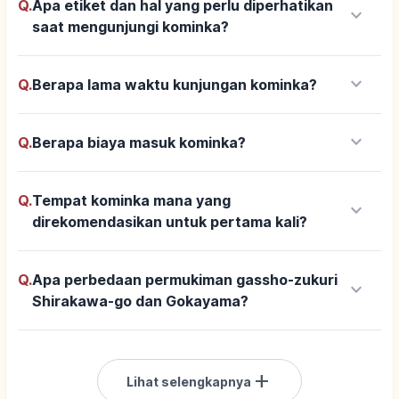
Q.
Apa etiket dan hal yang perlu diperhatikan
keyboard_arrow_down
saat mengunjungi kominka?
keyboard_arrow_down
Q.
Berapa lama waktu kunjungan kominka?
keyboard_arrow_down
Q.
Berapa biaya masuk kominka?
Q.
Tempat kominka mana yang
keyboard_arrow_down
direkomendasikan untuk pertama kali?
Q.
Apa perbedaan permukiman gassho-zukuri
keyboard_arrow_down
Shirakawa-go dan Gokayama?
add
Lihat selengkapnya