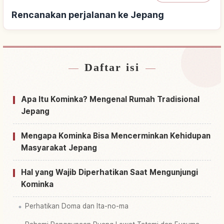
Rencanakan perjalanan ke Jepang
Daftar isi
Cari penginapan dekat Jepang
↗
Cari aktivitas di Jepang
↗
Apa Itu Kominka? Mengenal Rumah Tradisional
Jepang
Mengapa Kominka Bisa Mencerminkan Kehidupan
Masyarakat Jepang
Hal yang Wajib Diperhatikan Saat Mengunjungi
Kominka
Perhatikan Doma dan Ita-no-ma