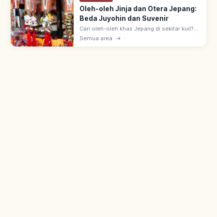
Oleh-oleh Jinja dan Otera Jepang:
Beda Juyohin dan Suvenir
Cari oleh-oleh khas Jepang di sekitar kuil?
Kenali perbedaan omamori dan suvenir
Semua area
→
biasa, etika belanja, dan tips mengemas
agar aman dibawa pulang!