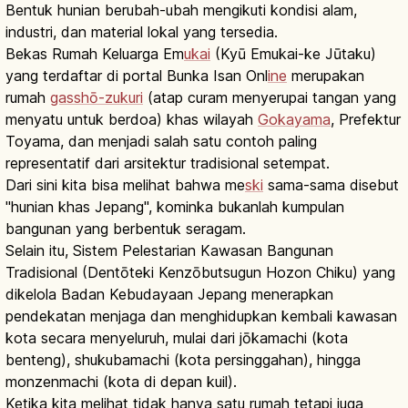
Bentuk hunian berubah-ubah mengikuti kondisi alam,
industri, dan material lokal yang tersedia.
Bekas Rumah Keluarga Em
ukai
(Kyū Emukai-ke Jūtaku)
yang terdaftar di portal Bunka Isan Onl
ine
merupakan
rumah
gasshō-zukuri
(atap curam menyerupai tangan yang
menyatu untuk berdoa) khas wilayah
Gokayama
, Prefektur
Toyama, dan menjadi salah satu contoh paling
representatif dari arsitektur tradisional setempat.
Dari sini kita bisa melihat bahwa me
ski
sama-sama disebut
"hunian khas Jepang", kominka bukanlah kumpulan
bangunan yang berbentuk seragam.
Selain itu, Sistem Pelestarian Kawasan Bangunan
Tradisional (Dentōteki Kenzōbutsugun Hozon Chiku) yang
dikelola Badan Kebudayaan Jepang menerapkan
pendekatan menjaga dan menghidupkan kembali kawasan
kota secara menyeluruh, mulai dari jōkamachi (kota
benteng), shukubamachi (kota persinggahan), hingga
monzenmachi (kota di depan kuil).
Ketika kita melihat tidak hanya satu rumah tetapi juga