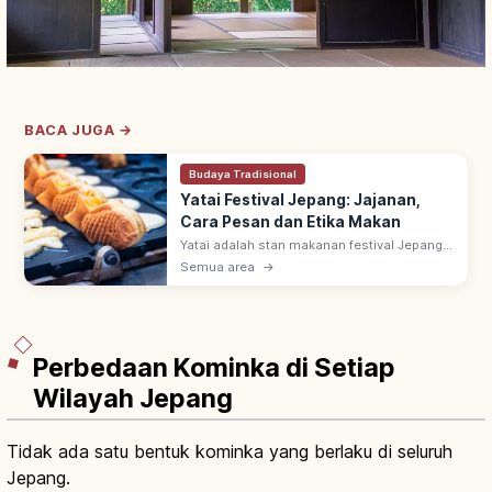
BACA JUGA →
Budaya Tradisional
Yatai Festival Jepang: Jajanan,
Cara Pesan dan Etika Makan
Yatai adalah stan makanan festival Jepang
yang ramai dari musim semi (Maret–Mei)
Semua area
→
hingga musim gugur (September–
November), menjual kuliner khas daerah &
jajanan.
Perbedaan Kominka di Setiap
Wilayah Jepang
Tidak ada satu bentuk kominka yang berlaku di seluruh
Jepang.