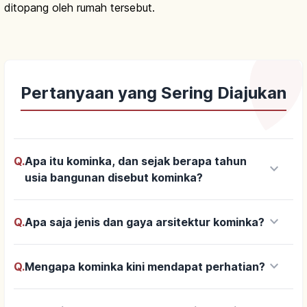
ditopang oleh rumah tersebut.
Pertanyaan yang Sering Diajukan
Q.
Apa itu kominka, dan sejak berapa tahun
keyboard_arrow_down
usia bangunan disebut kominka?
keyboard_arrow_down
Q.
Apa saja jenis dan gaya arsitektur kominka?
keyboard_arrow_down
Q.
Mengapa kominka kini mendapat perhatian?