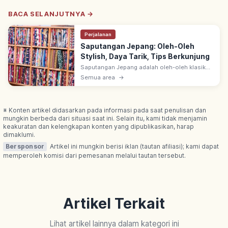
BACA SELANJUTNYA →
Perjalanan
Saputangan Jepang: Oleh-Oleh
Stylish, Daya Tarik, Tips Berkunjung
Saputangan Jepang adalah oleh-oleh klasik
yang praktis & stylish. Ada bahan handuk
Semua area
→
penyerap air dan motif wagara. Simak tips
memilih & daya tariknya.
※ Konten artikel didasarkan pada informasi pada saat penulisan dan
mungkin berbeda dari situasi saat ini. Selain itu, kami tidak menjamin
keakuratan dan kelengkapan konten yang dipublikasikan, harap
dimaklumi.
Bersponsor
Artikel ini mungkin berisi iklan (tautan afiliasi); kami dapat
memperoleh komisi dari pemesanan melalui tautan tersebut.
Artikel Terkait
Lihat artikel lainnya dalam kategori ini