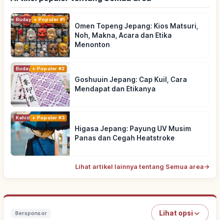
Budaya Tradisional
Populer #1
Omen Topeng Jepang: Kios Matsuri,
Noh, Makna, Acara dan Etika
Menonton
Budaya Tradisional
Populer #2
Goshuuin Jepang: Cap Kuil, Cara
Mendapat dan Etikanya
Kehidupan
Populer #3
Higasa Jepang: Payung UV Musim
Panas dan Cegah Heatstroke
Lihat artikel lainnya tentang Semua area
→
Lihat opsi
Bersponsor