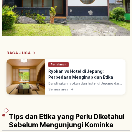
BACA JUGA →
Perjalanan
Ryokan vs Hotel di Jepang:
Perbedaan Menginap dan Etika
Bandingkan ryokan dan hotel di Jepang dari
sisi kamar, makanan, onsen, serta aturan
Semua area
→
menginap agar lebih mudah memilih
akomodasi yang sesuai.
Tips dan Etika yang Perlu Diketahui
Sebelum Mengunjungi Kominka