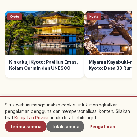
Kyoto
Kyoto
Kinkakuji Kyoto: Paviliun Emas,
Miyama Kayabuki-no
Kolam Cermin dan UNESCO
Kyoto: Desa 39 Ruma
Jerami
Situs web ini menggunakan cookie untuk meningkatkan
pengalaman pengguna dan mempersonalisasi konten. Silakan
Terdekat
lihat
Kebijakan Privasi
untuk detail lebih lanjut.
Terima semua
Tolak semua
Pengaturan
Ketentuan Layanan
Kebijakan Privasi
Pengaturan Cookie