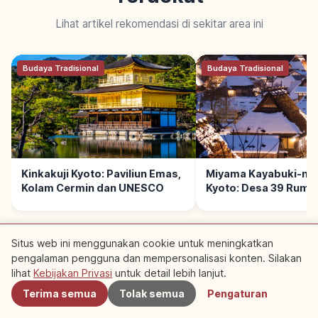
Lihat artikel rekomendasi di sekitar area ini
Budaya Tradisional
Budaya Tradisional
Kinkakuji Kyoto: Paviliun Emas,
Miyama Kayabuki-no
Kolam Cermin dan UNESCO
Kyoto: Desa 39 Ruma
Jerami
Situs web ini menggunakan cookie untuk meningkatkan
pengalaman pengguna dan mempersonalisasi konten. Silakan
Terdekat
lihat
Kebijakan Privasi
untuk detail lebih lanjut.
BACA SELANJUTNYA →
Terima semua
Tolak semua
Pengaturan
Perjalanan