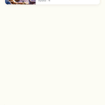
Kyoto
→
jerami. Arsitektur 'Kitayama-gata minka'
sejak pertengahan zaman Edo.