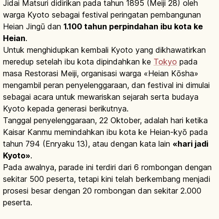
Jidai Matsuri didirikan pada tahun 1895 (Meiji 28) oleh
warga Kyoto sebagai festival peringatan pembangunan
Heian Jingū dan
1.100 tahun perpindahan ibu kota ke
Heian
.
Untuk menghidupkan kembali Kyoto yang dikhawatirkan
meredup setelah ibu kota dipindahkan ke
Tokyo
pada
masa Restorasi Meiji, organisasi warga «Heian Kōsha»
mengambil peran penyelenggaraan, dan festival ini dimulai
sebagai acara untuk mewariskan sejarah serta budaya
Kyoto kepada generasi berikutnya.
Tanggal penyelenggaraan, 22 Oktober, adalah hari ketika
Kaisar Kanmu memindahkan ibu kota ke Heian-kyō pada
tahun 794 (Enryaku 13), atau dengan kata lain
«hari jadi
Kyoto»
.
Pada awalnya, parade ini terdiri dari 6 rombongan dengan
sekitar 500 peserta, tetapi kini telah berkembang menjadi
prosesi besar dengan 20 rombongan dan sekitar 2.000
peserta.