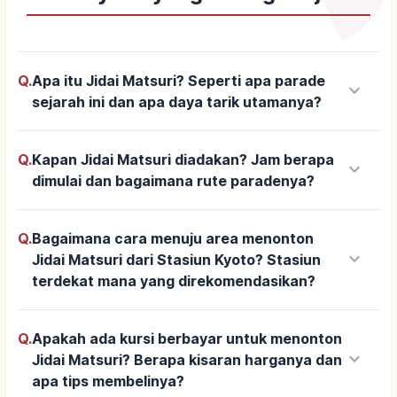
Q.
Apa itu Jidai Matsuri? Seperti apa parade
keyboard_arrow_down
sejarah ini dan apa daya tarik utamanya?
Q.
Kapan Jidai Matsuri diadakan? Jam berapa
keyboard_arrow_down
dimulai dan bagaimana rute paradenya?
Q.
Bagaimana cara menuju area menonton
keyboard_arrow_down
Jidai Matsuri dari Stasiun Kyoto? Stasiun
terdekat mana yang direkomendasikan?
Q.
Apakah ada kursi berbayar untuk menonton
keyboard_arrow_down
Jidai Matsuri? Berapa kisaran harganya dan
apa tips membelinya?