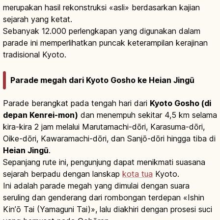
merupakan hasil rekonstruksi «asli» berdasarkan kajian
sejarah yang ketat.
Sebanyak 12.000 perlengkapan yang digunakan dalam
parade ini memperlihatkan puncak keterampilan kerajinan
tradisional Kyoto.
Parade megah dari Kyoto Gosho ke Heian Jingū
Parade berangkat pada tengah hari dari
Kyoto Gosho (di
depan Kenrei-mon)
dan menempuh sekitar 4,5 km selama
kira-kira 2 jam melalui Marutamachi-dōri, Karasuma-dōri,
Oike-dōri, Kawaramachi-dōri, dan Sanjō-dōri hingga tiba di
Heian Jingū
.
Sepanjang rute ini, pengunjung dapat menikmati suasana
sejarah berpadu dengan lanskap
kota tua
Kyoto.
Ini adalah parade megah yang dimulai dengan suara
seruling dan genderang dari rombongan terdepan «Ishin
Kin’ō Tai (Yamaguni Tai)», lalu diakhiri dengan prosesi suci