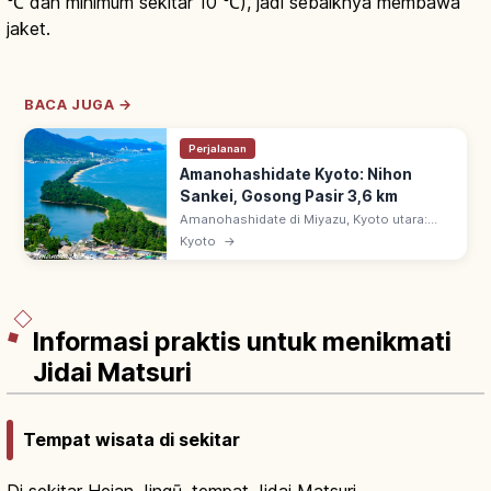
℃ dan minimum sekitar 10 ℃), jadi sebaiknya membawa
jaket.
BACA JUGA →
Perjalanan
Amanohashidate Kyoto: Nihon
Sankei, Gosong Pasir 3,6 km
Amanohashidate di Miyazu, Kyoto utara:
salah satu Nihon Sankei. Gosong pasir 3,6
Kyoto
→
km, ~6.700 pinus memisahkan Teluk Miyazu
& Aso-kai. Pemandangan alam istimewa.
Informasi praktis untuk menikmati
Jidai Matsuri
Tempat wisata di sekitar
Di sekitar Heian Jingū, tempat Jidai Matsuri