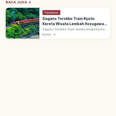
BACA JUGA →
Perjalanan
Sagano Torokko Train Kyoto:
Kereta Wisata Lembah Hozugawa,
Tips Berkunjung
Sagano Torokko Train: kereta wisata Kyoto
7,3 km dari Stasiun Torokko Saga ke
Kyoto
→
Kameoka. Sejak 1991 di bekas jalur JR Sanin
Main, melaju di tepi Lembah Hozugawa.