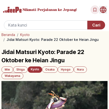
Nikmati Perjalanan
ke Jepang!
Beranda
/
Kyoto
/
Jidai Matsuri Kyoto: Parade 22 Oktober ke Heian Jingu
Jidai Matsuri Kyoto: Parade 22
Oktober ke Heian Jingu
Kyoto
Mie
Shiga
Osaka
Hyogo
Nara
Wakayama