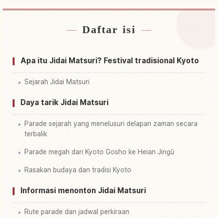
Daftar isi
Cari penginapan dekat Festival Jidai Matsuri,
↗
Kyoto
Apa itu Jidai Matsuri? Festival tradisional Kyoto
Cari aktivitas di Festival Jidai Matsuri, Kyoto
↗
Sejarah Jidai Matsuri
Daya tarik Jidai Matsuri
Parade sejarah yang menelusuri delapan zaman secara
terbalik
Parade megah dari Kyoto Gosho ke Heian Jingū
Rasakan budaya dan tradisi Kyoto
Informasi menonton Jidai Matsuri
Rute parade dan jadwal perkiraan