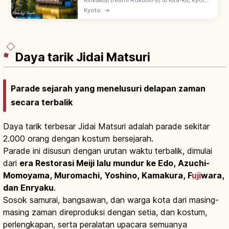
Kinkakuji (resmi Rokuon-ji) di Kita-ku, Kyoto:
paviliun 3 lantai berlapis daun emas
Kyoto
→
(Shariden), didirikan Ashikaga Yoshimitsu.
Warisan UNESCO sejak 1994.
Daya tarik Jidai Matsuri
Parade sejarah yang menelusuri delapan zaman
secara terbalik
Daya tarik terbesar Jidai Matsuri adalah parade sekitar
2.000 orang dengan kostum bersejarah.
Parade ini disusun dengan urutan waktu terbalik, dimulai
dari
era Restorasi Meiji lalu mundur ke Edo, Azuchi-
Momoyama, Muromachi, Yoshino, Kamakura, F
uji
wara,
dan Enryaku
.
Sosok samurai, bangsawan, dan warga kota dari masing-
masing zaman direproduksi dengan setia, dan kostum,
perlengkapan, serta peralatan upacara semuanya