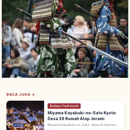
BACA JUGA →
Budaya Tradisional
Miyama Kayabuki-no-Sato Kyoto:
Desa 39 Rumah Atap Jerami
Miyama Kayabuki no Sato: desa di Nantan,
Kyoto utara—dari 50 rumah, 39 beratap