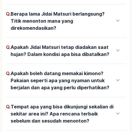
Q.
Berapa lama Jidai Matsuri berlangsung?
keyboard_arrow_down
Titik menonton mana yang
direkomendasikan?
Q.
Apakah Jidai Matsuri tetap diadakan saat
keyboard_arrow_down
hujan? Dalam kondisi apa bisa dibatalkan?
Q.
Apakah boleh datang memakai kimono?
keyboard_arrow_down
Pakaian seperti apa yang nyaman untuk
berjalan dan apa yang perlu diperhatikan?
Q.
Tempat apa yang bisa dikunjungi sekalian di
keyboard_arrow_down
sekitar area ini? Apa rencana terbaik
sebelum dan sesudah menonton?