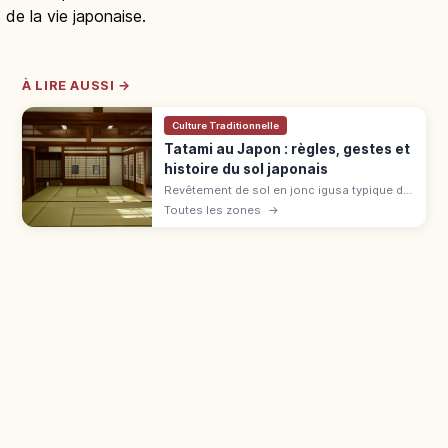
de la vie japonaise.
À LIRE AUSSI →
Culture Traditionnelle
Tatami au Japon : règles, gestes et
histoire du sol japonais
Revêtement de sol en jonc igusa typique du
washitsu, le tatami se généralise à l'époque
Toutes les zones
→
Muromachi. Règles : chaussettes, bord,
bagages en ryokan et auberge.