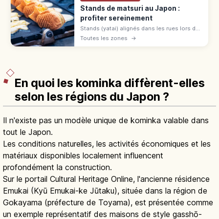
Stands de matsuri au Japon :
profiter sereinement
Stands (yatai) alignés dans les rues lors des
matsuri japonais du printemps à l'automne :
Toutes les zones
→
yakisoba, baby castella et pommes
d'amour. File, commande et paiement.
En quoi les kominka diffèrent-elles
selon les régions du Japon ?
Il n'existe pas un modèle unique de kominka valable dans
tout le Japon.
Les conditions naturelles, les activités économiques et les
matériaux disponibles localement influencent
profondément la construction.
Sur le portail Cultural Heritage Online, l'ancienne résidence
Emukai (Kyū Emukai-ke Jūtaku), située dans la région de
Gokayama (préfecture de Toyama), est présentée comme
un exemple représentatif des maisons de style gasshō-