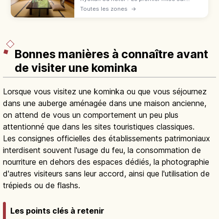
l'omotenashi : tatami, onsen, yukata,
Toutes les zones
→
kaiseki. L'hôtel offre variété et liberté.
Comparatif pour bien choisir.
Bonnes manières à connaître avant
de visiter une kominka
Lorsque vous visitez une kominka ou que vous séjournez
dans une auberge aménagée dans une maison ancienne,
on attend de vous un comportement un peu plus
attentionné que dans les sites touristiques classiques.
Les consignes officielles des établissements patrimoniaux
interdisent souvent l'usage du feu, la consommation de
nourriture en dehors des espaces dédiés, la photographie
d'autres visiteurs sans leur accord, ainsi que l'utilisation de
trépieds ou de flashs.
Les points clés à retenir