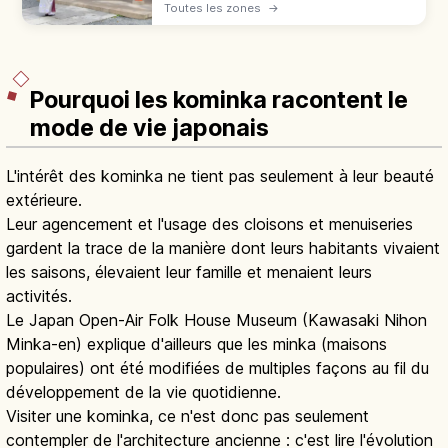
sanctuaires japonais sont environ 80 000
Toutes les zones
→
dans tout l'archipel. Sens des rites, étapes
de prière et règles à respecter.
Pourquoi les kominka racontent le
mode de vie japonais
L'intérêt des kominka ne tient pas seulement à leur beauté
extérieure.
Leur agencement et l'usage des cloisons et menuiseries
gardent la trace de la manière dont leurs habitants vivaient
les saisons, élevaient leur famille et menaient leurs
activités.
Le Japan Open-Air Folk House Museum (Kawasaki Nihon
Minka-en) explique d'ailleurs que les minka (maisons
populaires) ont été modifiées de multiples façons au fil du
développement de la vie quotidienne.
Visiter une kominka, ce n'est donc pas seulement
contempler de l'architecture ancienne : c'est lire l'évolution