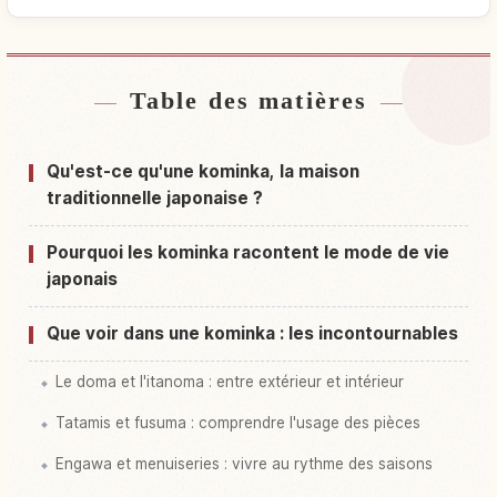
Table des matières
Hébergements près de Japon
↗
Activités à Japon
↗
Qu'est-ce qu'une kominka, la maison
traditionnelle japonaise ?
Pourquoi les kominka racontent le mode de vie
japonais
Que voir dans une kominka : les incontournables
Le doma et l'itanoma : entre extérieur et intérieur
Tatamis et fusuma : comprendre l'usage des pièces
Engawa et menuiseries : vivre au rythme des saisons