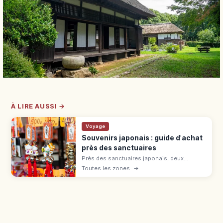
À LIRE AUSSI →
Voyage
Souvenirs japonais : guide d'achat
près des sanctuaires
Près des sanctuaires japonais, deux
catégories : juyohin sacrés (omamori,
Toutes les zones
→
ofuda) et souvenirs commerciaux (daruma,
sensu). Différence et bagage cabine.