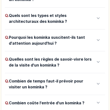
Q.
Quels sont les types et styles
keyboard_arrow_down
architecturaux des kominka ?
Q.
Pourquoi les kominka suscitent-ils tant
keyboard_arrow_down
d'attention aujourd'hui ?
Q.
Quelles sont les règles de savoir-vivre lors
keyboard_arrow_down
de la visite d'un kominka ?
Q.
Combien de temps faut-il prévoir pour
keyboard_arrow_down
visiter un kominka ?
keyboard_arrow_down
Q.
Combien coûte l'entrée d'un kominka ?