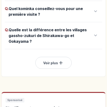
Q.
Quel kominka conseillez-vous pour une
keyboard_arrow_down
première visite ?
Q.
Quelle est la différence entre les villages
keyboard_arrow_down
gassho-zukuri de Shirakawa-go et
Gokayama ?
add
Voir plus
Sponsorisé