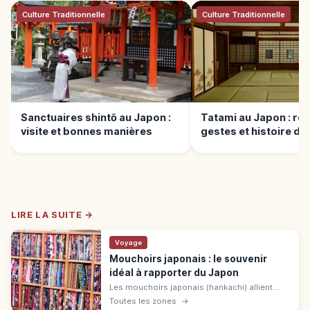
Culture Traditionnelle
Culture Traditionnelle
Sanctuaires shintō au Japon :
Tatami au Japon : règ
visite et bonnes manières
gestes et histoire du 
japonais
LIRE LA SUITE →
Voyage
Mouchoirs japonais : le souvenir
idéal à rapporter du Japon
Les mouchoirs japonais (hankachi) allient
utilité et design. Tissus absorbants, motifs
Toutes les zones
→
raffinés : guide pour choisir ce souvenir