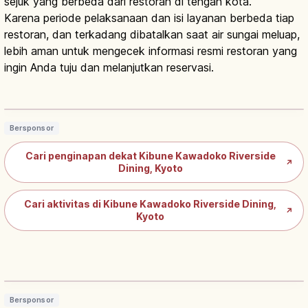
sejuk yang berbeda dari restoran di tengah kota.
Karena periode pelaksanaan dan isi layanan berbeda tiap
restoran, dan terkadang dibatalkan saat air sungai meluap,
lebih aman untuk mengecek informasi resmi restoran yang
ingin Anda tuju dan melanjutkan reservasi.
Kibune Kawadoko Kyoto: Teras
Sungai Kuliner Musim Panas, Cara
Baca artikel
→
Menikmati
Bersponsor
Cari penginapan dekat Kibune Kawadoko Riverside
↗
Dining, Kyoto
Cari aktivitas di Kibune Kawadoko Riverside Dining,
↗
Kyoto
Noryo Yuka Kamogawa Kyoto: Teras
Musim Panas Pontocho, Rute Wisata
Baca artikel
→
Bersponsor