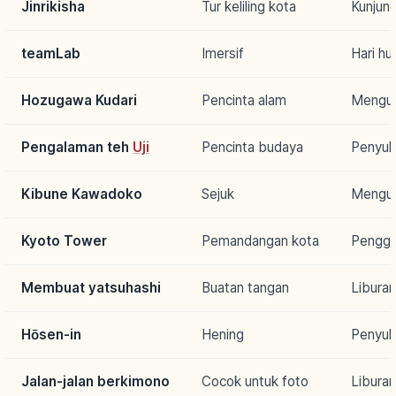
Jinrikisha
Tur keliling kota
Kunjun
teamLab
Imersif
Hari hu
Hozugawa Kudari
Pencinta alam
Mengu
Pengalaman teh
Uji
Pencinta budaya
Penyuk
Kibune Kawadoko
Sejuk
Mengut
Kyoto Tower
Pemandangan kota
Penggu
Membuat yatsuhashi
Buatan tangan
Liburan
Hōsen-in
Hening
Penyuk
Jalan-jalan berkimono
Cocok untuk foto
Libura