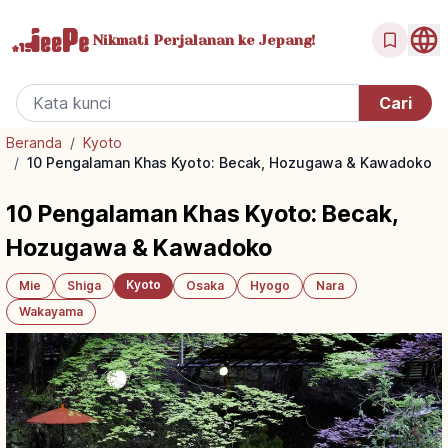
Nikmati Perjalanan
ke Jepang!
Beranda
/
Kyoto
/
10 Pengalaman Khas Kyoto: Becak, Hozugawa & Kawadoko
10 Pengalaman Khas Kyoto: Becak,
Hozugawa & Kawadoko
Kyoto
Mie
Shiga
Osaka
Hyogo
Nara
Wakayama