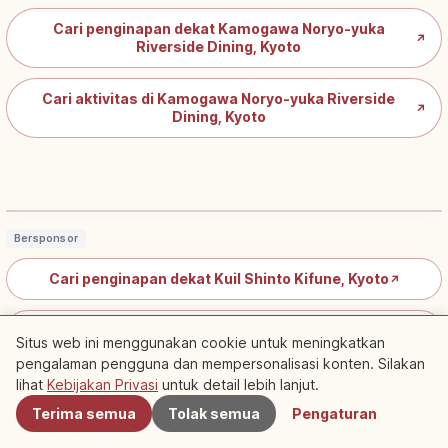
Cari penginapan dekat Kamogawa Noryo-yuka
↗
Riverside Dining, Kyoto
Cari aktivitas di Kamogawa Noryo-yuka Riverside
↗
Dining, Kyoto
Kuil Kifune Kyoto: Dewa Air
Takaokami, Kurama, Etika & Rute
Baca artikel
→
Bersponsor
Cari penginapan dekat Kuil Shinto Kifune, Kyoto
↗
Cari aktivitas di Kuil Shinto Kifune, Kyoto
↗
Situs web ini menggunakan cookie untuk meningkatkan
pengalaman pengguna dan mempersonalisasi konten. Silakan
Terdekat
lihat
Kebijakan Privasi
untuk detail lebih lanjut.
Hōsen-in, Waktu untuk Memandang Tenang
Terima semua
Tolak semua
Pengaturan
Taman Berbingkai di Ōhara