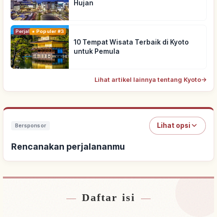
Hujan
Perjalanan
Populer #3
10 Tempat Wisata Terbaik di Kyoto
untuk Pemula
Lihat artikel lainnya tentang Kyoto
→
Lihat opsi
Bersponsor
Rencanakan perjalananmu
Daftar isi
Cari penginapan
↗