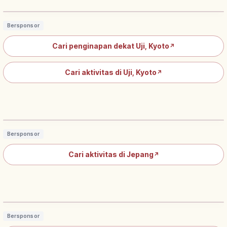
Baca artikel
→
Bersponsor
Cari penginapan dekat Uji, Kyoto
↗
Cari aktivitas di Uji, Kyoto
↗
Matcha Sweets Jepang: Wagashi, Kue
Barat dari Tencha, Cara Menikmati
Baca artikel
→
Bersponsor
Cari aktivitas di Jepang
↗
Upacara Teh Jepang: Tata Krama
Chado dan Cara Menikmati
Baca artikel
→
Bersponsor