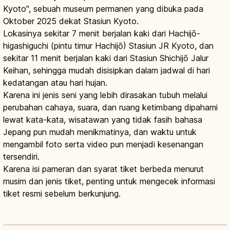
Kyoto", sebuah museum permanen yang dibuka pada
Oktober 2025 dekat Stasiun Kyoto.
Lokasinya sekitar 7 menit berjalan kaki dari Hachijō-
higashiguchi (pintu timur Hachijō) Stasiun JR Kyoto, dan
sekitar 11 menit berjalan kaki dari Stasiun Shichijō Jalur
Keihan, sehingga mudah disisipkan dalam jadwal di hari
kedatangan atau hari hujan.
Karena ini jenis seni yang lebih dirasakan tubuh melalui
perubahan cahaya, suara, dan ruang ketimbang dipahami
lewat kata-kata, wisatawan yang tidak fasih bahasa
Jepang pun mudah menikmatinya, dan waktu untuk
mengambil foto serta video pun menjadi kesenangan
tersendiri.
Karena isi pameran dan syarat tiket berbeda menurut
musim dan jenis tiket, penting untuk mengecek informasi
tiket resmi sebelum berkunjung.
teamLab Jepang: Seni Digital Imersif,
Tokyo, Rute Wisata
Baca artikel
→