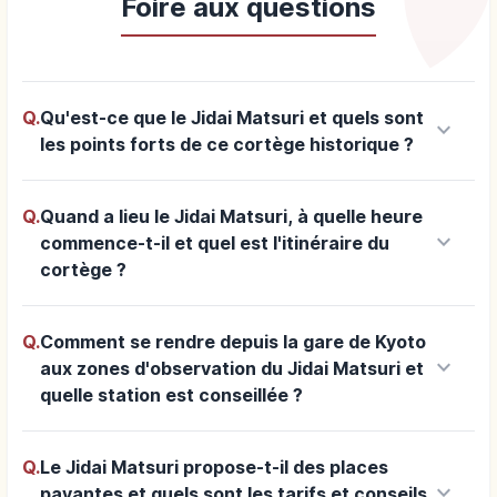
Foire aux questions
Q.
Qu'est-ce que le Jidai Matsuri et quels sont
keyboard_arrow_down
les points forts de ce cortège historique ?
Q.
Quand a lieu le Jidai Matsuri, à quelle heure
keyboard_arrow_down
commence-t-il et quel est l'itinéraire du
cortège ?
Q.
Comment se rendre depuis la gare de Kyoto
keyboard_arrow_down
aux zones d'observation du Jidai Matsuri et
quelle station est conseillée ?
Q.
Le Jidai Matsuri propose-t-il des places
keyboard_arrow_down
payantes et quels sont les tarifs et conseils