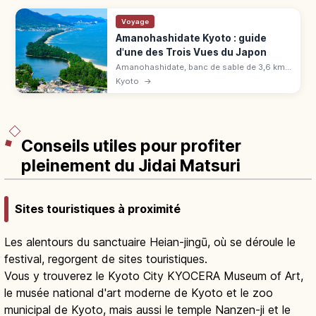
Voyage
Amanohashidate Kyoto : guide
d'une des Trois Vues du Japon
Amanohashidate, banc de sable de 3,6 km
bordé de 6 700 pins : une des Trois Vues du
Kyoto
→
Japon. Panoramas, vélo, spécialités, accès
en 2h depuis Kyoto.
Conseils utiles pour profiter
pleinement du Jidai Matsuri
Sites touristiques à proximité
Les alentours du sanctuaire Heian-jingū, où se déroule le
festival, regorgent de sites touristiques.
Vous y trouverez le Kyoto City KYOCERA Museum of Art,
le musée national d'art moderne de Kyoto et le zoo
municipal de Kyoto, mais aussi le temple Nanzen-ji et le