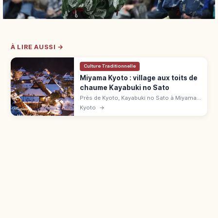
À LIRE AUSSI →
Culture Traditionnelle
Miyama Kyoto : village aux toits de
chaume Kayabuki no Sato
Près de Kyoto, Kayabuki no Sato à Miyama
compte 39 chaumières sur 50 maisons.
Kyoto
→
Musée, parking, accès en bus depuis
Hiyoshi.