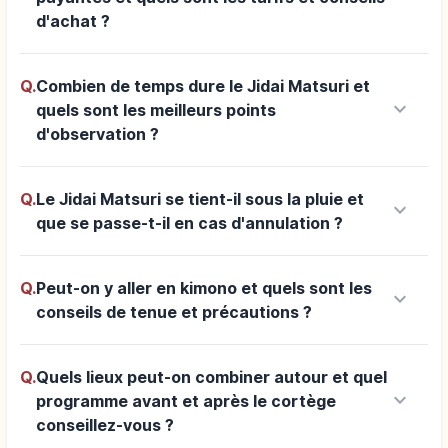
d'achat ?
Q.
Combien de temps dure le Jidai Matsuri et
keyboard_arrow_down
quels sont les meilleurs points
d'observation ?
Q.
Le Jidai Matsuri se tient-il sous la pluie et
keyboard_arrow_down
que se passe-t-il en cas d'annulation ?
Q.
Peut-on y aller en kimono et quels sont les
keyboard_arrow_down
conseils de tenue et précautions ?
Q.
Quels lieux peut-on combiner autour et quel
keyboard_arrow_down
programme avant et après le cortège
conseillez-vous ?