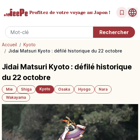
Profitez de votre
voyage au Japon !
Accueil
/
Kyoto
/
Jidai Matsuri Kyoto : défilé historique du 22 octobre
Jidai Matsuri Kyoto : défilé historique
du 22 octobre
Kyoto
Mie
Shiga
Osaka
Hyogo
Nara
Wakayama