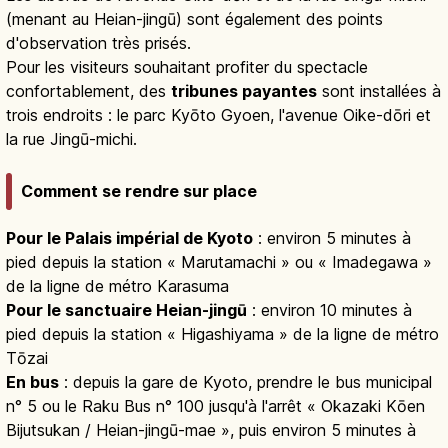
(menant au Heian-jingū) sont également des points
d'observation très prisés.
Pour les visiteurs souhaitant profiter du spectacle
confortablement, des
tribunes payantes
sont installées à
trois endroits : le parc Kyōto Gyoen, l'avenue Oike-dōri et
la rue Jingū-michi.
Comment se rendre sur place
Pour le Palais impérial de Kyoto
: environ 5 minutes à
pied depuis la station « Marutamachi » ou « Imadegawa »
de la ligne de métro Karasuma
Pour le sanctuaire Heian-jingū
: environ 10 minutes à
pied depuis la station « Higashiyama » de la ligne de métro
Tōzai
En bus
: depuis la gare de Kyoto, prendre le bus municipal
n° 5 ou le Raku Bus n° 100 jusqu'à l'arrêt « Okazaki Kōen
Bijutsukan / Heian-jingū-mae », puis environ 5 minutes à