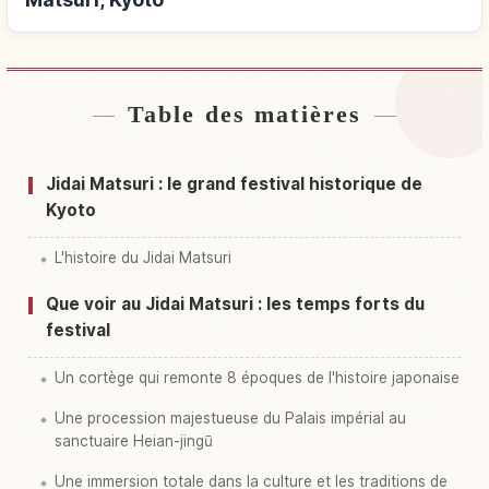
Table des matières
Hébergements près de Festival Jidai Matsuri,
↗
Kyoto
Jidai Matsuri : le grand festival historique de
Activités à Festival Jidai Matsuri, Kyoto
↗
Kyoto
L'histoire du Jidai Matsuri
Que voir au Jidai Matsuri : les temps forts du
festival
Un cortège qui remonte 8 époques de l'histoire japonaise
Une procession majestueuse du Palais impérial au
sanctuaire Heian-jingū
Une immersion totale dans la culture et les traditions de