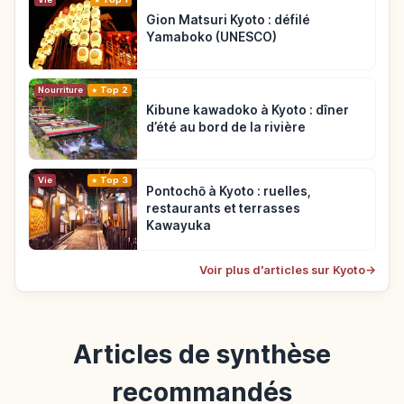
Gion Matsuri Kyoto : défilé
Yamaboko (UNESCO)
Nourriture
Top 2
Kibune kawadoko à Kyoto : dîner
d’été au bord de la rivière
Vie
Top 3
Pontochō à Kyoto : ruelles,
restaurants et terrasses
Kawayuka
Voir plus d'articles sur Kyoto
→
Articles de synthèse
recommandés