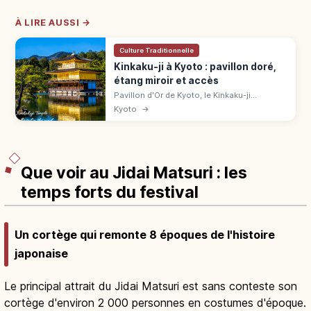
À LIRE AUSSI →
Culture Traditionnelle
Kinkaku-ji à Kyoto : pavillon doré,
étang miroir et accès
Pavillon d'Or de Kyoto, le Kinkaku-ji
(UNESCO) éblouit avec ses 3 étages dorés
Kyoto
→
reflétés dans l'étang. Tarifs, horaires, accès
en bus et meilleures saisons.
Que voir au Jidai Matsuri : les
temps forts du festival
Un cortège qui remonte 8 époques de l'histoire
japonaise
Le principal attrait du Jidai Matsuri est sans conteste son
cortège d'environ 2 000 personnes en costumes d'époque.