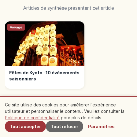
Articles de synthèse présentant cet article
Voyage
Fêtes de Kyoto : 10 événements
saisonniers
Ce site utilise des cookies pour améliorer l'expérience
utilisateur et personnaliser le contenu. Veuillez consulter la
À proximité
Politique de confidentialité
pour plus de détails.
Spots recommandés à
Tout accepter
Tout refuser
Paramètres