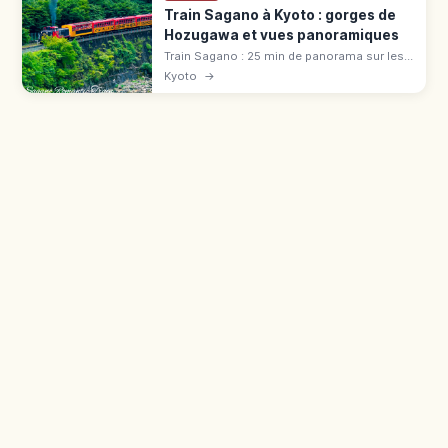
Train Sagano à Kyoto : gorges de
Hozugawa et vues panoramiques
Train Sagano : 25 min de panorama sur les
gorges de Hozugawa (7,3 km). Tarif 880 ¥,
Kyoto
→
voiture « The Rich », réservation cerisiers et
érables.