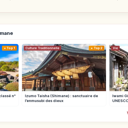
himane
Top 1
Culture Traditionnelle
Top 2
Vie
classé n°
Izumo Taisha (Shimane) : sanctuaire de
Iwami Gi
l’enmusubi des dieux
UNESCO 