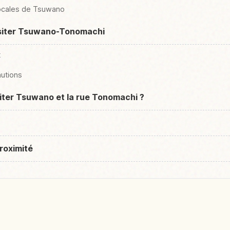
 locales de Tsuwano
isiter Tsuwano-Tonomachi
t
autions
siter Tsuwano et la rue Tonomachi ?
roximité