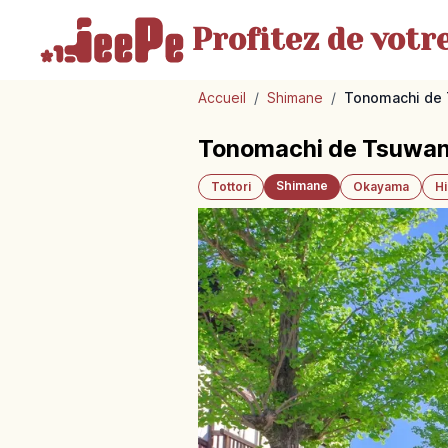
Profitez de votr
Accueil
/
Shimane
/
Tonomachi de T
Tonomachi de Tsuwano 
Shimane
Tottori
Okayama
H