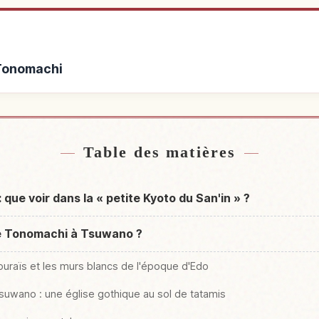
 Tonomachi
s de Tonomachi
Activités 
↗
Table des matières
ue voir dans la « petite Kyoto du San'in » ?
rue Tonomachi à Tsuwano ?
uraïs et les murs blancs de l'époque d'Edo
Tsuwano : une église gothique au sol de tatamis