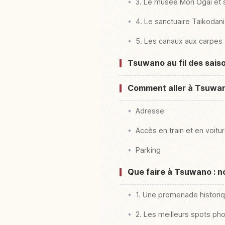
3. Le musée Mori Ōgai et 
4. Le sanctuaire Taikodani 
5. Les canaux aux carpes
Tsuwano au fil des saiso
Comment aller à Tsuwa
Adresse
Accès en train et en voitu
Parking
Que faire à Tsuwano : no
1. Une promenade historiq
2. Les meilleurs spots p