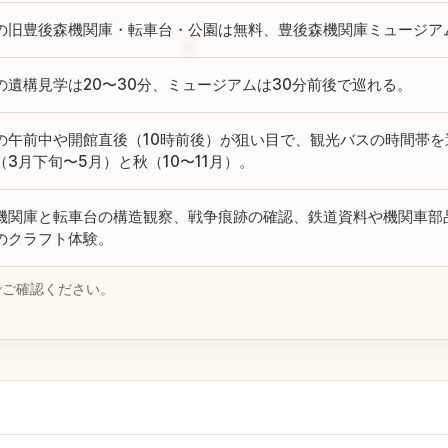
の旧豊後森機関庫・転車台・公園は無料、豊後森機関庫ミュージアム
の遺構見学は20〜30分、ミュージアムは30分前後で巡れる。
の午前中や開館直後（10時前後）が狙い目で、観光バスの時間帯
（3月下旬〜5月）と秋（10〜11月）。
機関庫と転車台の構造観察、戦争痕跡の確認、鉄道資料や機関車部
のクラフト体験。
でご確認ください。