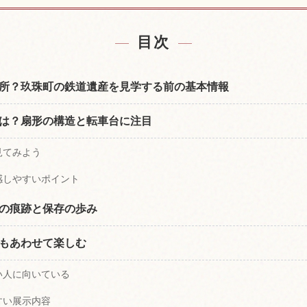
付近の宿を探す
旧豊後森機関
↗
目次
所？玖珠町の鉄道遺産を見学する前の基本情報
は？扇形の構造と転車台に注目
見てみよう
感しやすいポイント
の痕跡と保存の歩み
もあわせて楽しむ
い人に向いている
すい展示内容