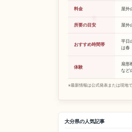
料金
屋外
所要の目安
屋外
平日
おすすめ時間帯
は春
扇形
体験
など
※最新情報は公式発表または現地
大分県の人気記事