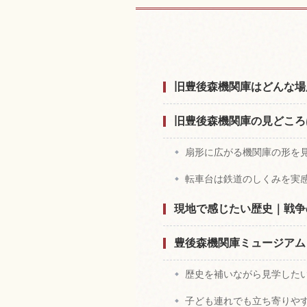
旧豊後森機関車
旧豊後森機関庫はどんな場
旧豊後森機関庫の見どころ
扇形に広がる機関庫の形を
転車台は鉄道のしくみを実
現地で感じたい歴史｜戦争
豊後森機関庫ミュージアム
歴史を補いながら見学した
子ども連れでも立ち寄りや