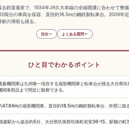
る鉄道遺産で、1934年JR久大本線の全線開通に合わせて整
12両分の車両を収容、直径約18.5mの鋼鉄製転車台。2009年
銃掃射の弾痕も残る。
目次
よくある質問
ひと目でわかるポイント
後森機関庫は九州唯一現存する扇形機関庫と転車台が残る大分県玖
機関車部品まで間近に観察できる。
約47.84mの扇形機関庫、直径約18.5mの鋼鉄製転車台、外壁に
豊後森駅から徒歩約5分、大分県玖珠郡玖珠町岩室36-15。駅横の町