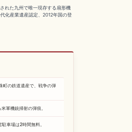
備された九州で唯一現存する扇形機
近代化産業遺産認定、2012年国の登
珠町の鉄道遺産で、戦争の弾
残る米軍機銃掃射の弾痕。
営駐車場は2時間無料。