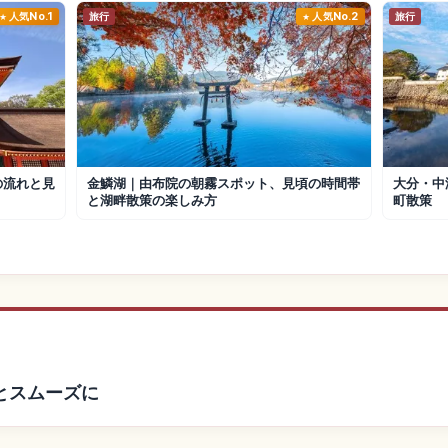
人気No.1
旅行
人気No.2
旅行
の流れと見
金鱗湖｜由布院の朝霧スポット、見頃の時間帯
大分・中
と湖畔散策の楽しみ方
町散策
とスムーズに