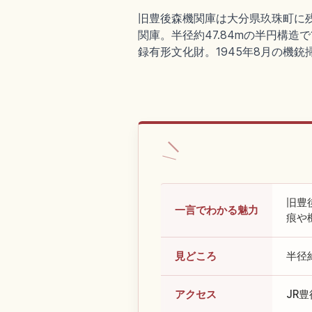
旧豊後森機関庫は大分県玖珠町に残
関庫。半径約47.84mの半円構造で
録有形文化財。1945年8月の機
旧豊
一言でわかる魅力
痕や
見どころ
半径
アクセス
JR