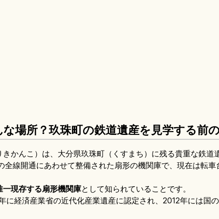
んな場所？玖珠町の鉄道遺産を見学する前
りきかんこ）は、大分県玖珠町（くすまち）に残る貴重な鉄道
本線の全線開通にあわせて整備された扇形の機関庫で、現在は転
唯一現存する扇形機関庫
として知られていることです。
9年に経済産業省の近代化産業遺産に認定され、2012年には国