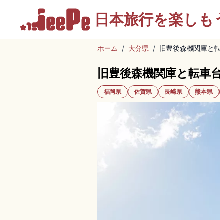
日本旅行を
楽しも
ホーム
/
大分県
/
旧豊後森機関庫と
旧豊後森機関庫と転車
福岡県
佐賀県
長崎県
熊本県