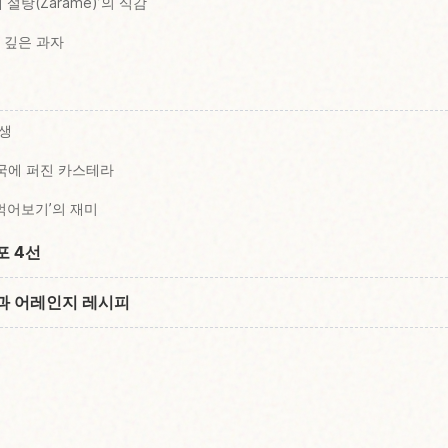
설탕(Zarame)’의 식감
 깊은 과자
탄생
전국에 퍼진 카스테라
‘먹어보기’의 재미
포 4선
과 어레인지 레시피