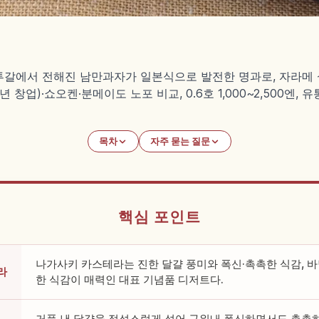
투갈에서 전해진 남만과자가 일본식으로 발전한 명과로, 자라메 
 창업)·쇼오켄·분메이도 노포 비교, 0.6호 1,000~2,500엔,
목차
자주 묻는 질문
핵심 포인트
나가사키 카스테라는 진한 달걀 풍미와 폭신·촉촉한 식감, 
라
한 식감이 매력인 대표 기념품 디저트다.
거품 낸 달걀을 정성스럽게 섞어 구워내 폭신하면서도 촉촉하