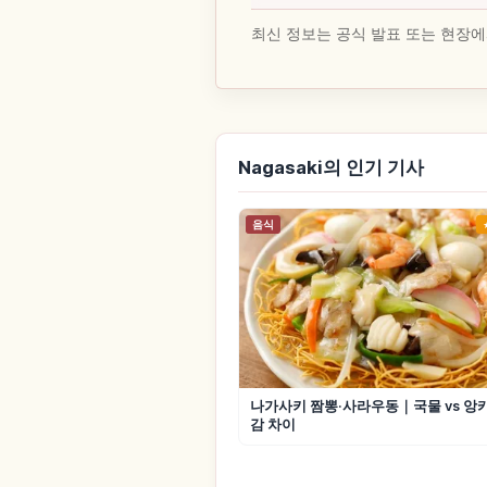
최신 정보는 공식 발표 또는 현장에
Nagasaki의 인기 기사
음식
나가사키 짬뽕·사라우동｜국물 vs 앙카
감 차이