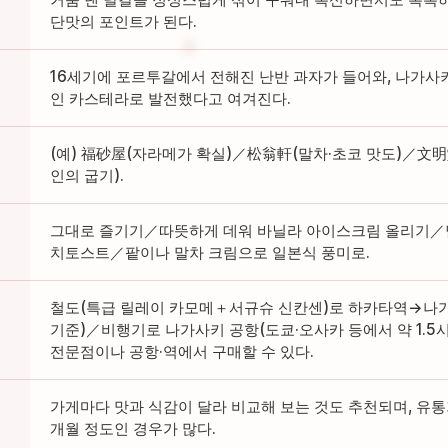
단맛의 포인트가 된다.
16세기에 포르투갈에서 전해진 난반 과자가 들어와, 나가사
인 카스테라로 발전했다고 여겨진다.
(예) 福砂屋(자라메가 확실)／松翁軒(말차·초코 맛도)／文
인의 굽기).
그대로 즐기기／따뜻하게 데워 바닐라 아이스크림 올리기／
치토스트／팥이나 말차 크림으로 일본식 풍미로.
철도(특급 릴레이 카모메＋서규슈 신칸센)로 하카타역→나가
기준)／비행기로 나가사키 공항(도쿄·오사카 등에서 약 1.5
전문점이나 공항·역에서 구매할 수 있다.
가게마다 맛과 식감이 달라 비교해 보는 것도 추천되며, 유통
개월 정도인 경우가 많다.