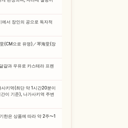
키에서 장인의 공으로 독자적
明堂(CM으로 유명)／琴海堂(장
달걀과 우유로 카스테라 프렌
사키역(최단 약 1시간20분이
시간이 기준), 나가사키역 주변
기한은 상품에 따라 약 2주〜1