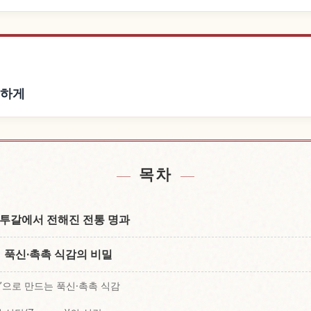
리하게
 근처 숙소 찾기
Nagasaki
↗
목차
투갈에서 전해진 전통 명과
푹신·촉촉 식감의 비밀
hō)’으로 만드는 푹신·촉촉 식감