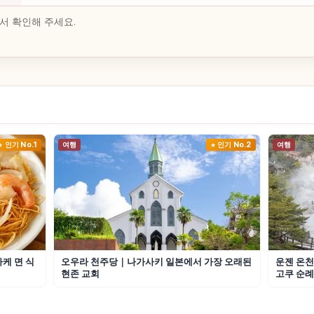
서 확인해 주세요.
인기 No.1
여행
인기 No.2
여행
케 면 식
오우라 천주당｜나가사키 일본에서 가장 오래된
운젠 온천
현존 교회
고쿠 순례