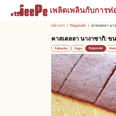
เพลิดเพลินกับ
การท่อง
หน้าแรก
/
Nagasaki
/
คาสเตลลา นาง
คาสเตลลา นางาซากิ: ข
Nagasaki
Fukuoka
Saga
Kum