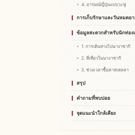
4. อารมณ์ญี่ปุ่นแบบวะฟู
การเก็บรักษาและวันหมดอ
ข้อมูลสะดวกสำหรับนักท่องเท
1. การเดินทางไปนางาซากิ
2. ที่เที่ยวในนางาซากิ
3. ช่วงเวลาซื้อคาสเตลลา
สรุป
คำถามที่พบบ่อย
จุดแนะนำใกล้เคียง