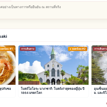
อย่างเป็นทางการหรือยืนยัน ณ สถานที่จริง
saki
ยอดนิยม #1
การเดินทาง
ยอดนิยม #2
การเดินทา
่ซุปกับซอ
โบสถ์โอโอระ นางาซากิ: โบสถ์เก่าสุดของญี่ปุ่น ปี
อุนเซ็นออ
1864 มรดกโลก
ม. และจิโ