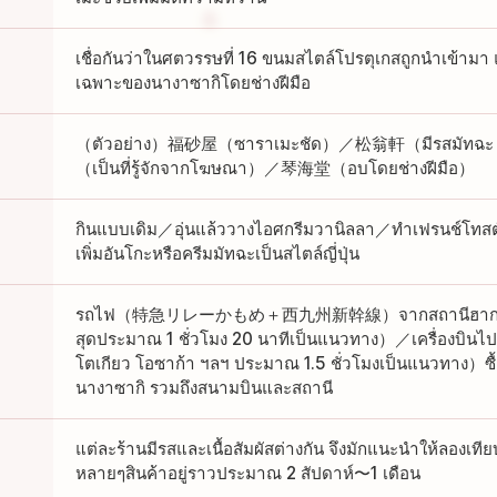
เชื่อกันว่าในศตวรรษที่ 16 ขนมสไตล์โปรตุเกสถูกนำเข้า
เฉพาะของนางาซากิโดยช่างฝีมือ
（ตัวอย่าง）福砂屋（ซาราเมะชัด）／松翁軒（มีรสมัทฉ
（เป็นที่รู้จักจากโฆษณา）／琴海堂（อบโดยช่างฝีมือ）
กินแบบเดิม／อุ่นแล้ววางไอศกรีมวานิลลา／ทำเฟรนช์โทส
เพิ่มอันโกะหรือครีมมัทฉะเป็นสไตล์ญี่ปุ่น
รถไฟ（特急リレーかもめ＋西九州新幹線）จากสถานีฮากาตะ→
สุดประมาณ 1 ชั่วโมง 20 นาทีเป็นแนวทาง）／เครื่องบิน
โตเกียว โอซาก้า ฯลฯ ประมาณ 1.5 ชั่วโมงเป็นแนวทาง）ซื้
นางาซากิ รวมถึงสนามบินและสถานี
แต่ละร้านมีรสและเนื้อสัมผัสต่างกัน จึงมักแนะนำให้ลองเท
หลายๆสินค้าอยู่ราวประมาณ 2 สัปดาห์〜1 เดือน