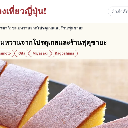
เที่ยวญี่ปุ่น!
าซากิ: ขนมหวานจากโปรตุเกสและร้านฟุคุซายะ
นมหวานจากโปรตุเกสและร้านฟุคุซายะ
amoto
Oita
Miyazaki
Kagoshima