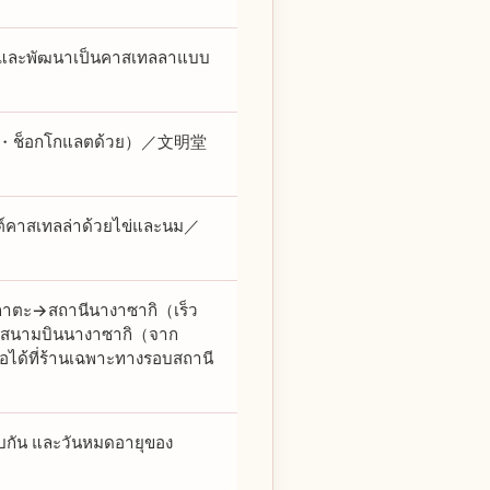
มา และพัฒนาเป็นคาสเทลลาแบบ
ะ・ช็อกโกแลตด้วย）／文明堂
ต์คาสเทลล่าด้วยไข่และนม／
สถานีนางาซากิ（เร็ว
ไปสนามบินนางาซากิ（จาก
อได้ที่ร้านเฉพาะทางรอบสถานี
ียบกัน และวันหมดอายุของ