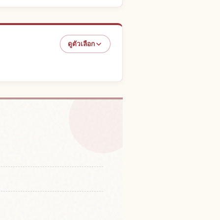
ดูตัวเลือก
gasaki จังหวัด
↗