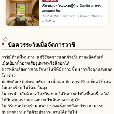
เรียวกัง vs โรงแรมญี่ปุ่น: ห้องพัก อาหาร
และออนเซ็น
เรียวกังคือที่พักแบบญี่ปุ่นเน้นโอโมเตนาชิ มีห้องวา
ชิตสึทาทามิ ออนเซ็น ยูกาตะ และอาหารไคเซกิ ส่วน
ทุกพื้นที่
→
โรงแรมมีหลายแบบทั้งธุรกิจ-ซิตี้-รีสอร์ท อิสระ
มากกว่า
ข้อควรระวังเมื่อจัดการวาชิ
วาชิมีด้านที่ทนทาน แต่วิธีจัดการแตกต่างกันตามผลิตภัณฑ์
เมื่อเปียกน้ำอาจเสียรูปทรงหรือสีลอกได้
ควรหลีกเลี่ยงการเก็บรักษาในที่ที่มีความชื้นมากหรือถูกแสงแดด
โดยตรง
มีผลิตภัณฑ์ที่เกิดรอยพับง่าย เมื่อนำกลับ ควรปรับเปลี่ยนวิธี เช่น
ใส่แบบเรียบ ไม่ให้งอในถุง
ในการนำกลับด้วยเครื่องบิน หากใส่ในกระเป๋าถือขึ้นเครื่อง ไม่
ให้บีบจากแรงกดของกระเป๋าเดินทาง จะอุ่นใจ
ในเวิร์กชอปและร้านเฉพาะ บางครั้งอาจลังเลว่าจะสามารถ
สัมผัสผลงานหรือตัวอย่างกระดาษได้หรือไม่