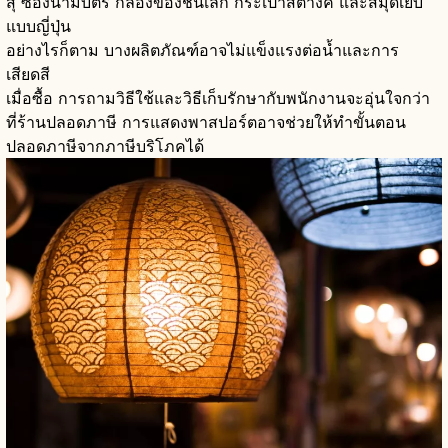
สุ ซองนามบัตร กล่องของชิ้นเล็ก กระเป๋าสตางค์ และสมุดเย็บ
แบบญี่ปุ่น
อย่างไรก็ตาม บางผลิตภัณฑ์อาจไม่แข็งแรงต่อน้ำและการ
เสียดสี
เมื่อซื้อ การถามวิธีใช้และวิธีเก็บรักษากับพนักงานจะอุ่นใจกว่า
ที่ร้านปลอดภาษี การแสดงพาสปอร์ตอาจช่วยให้ทำขั้นตอน
ปลอดภาษีจากภาษีบริโภคได้