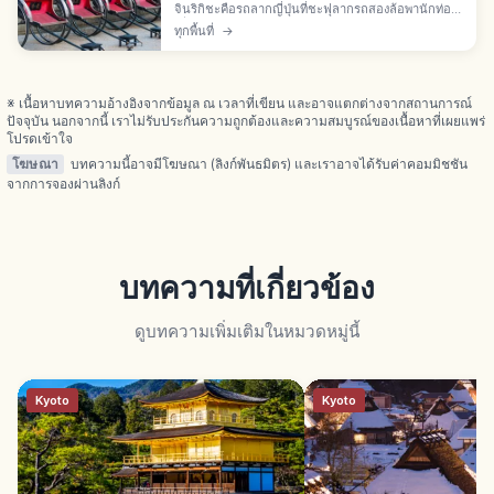
จินริกิชะคือรถลากญี่ปุ่นที่ชะฟุลากรถสองล้อพานักท่อง
เที่ยวชมเมือง อิซึมิ โยสุเกะ ซึซึกิ โทคุจิโร และทาคายา
ทุกพื้นที่
→
มะ โคสุเกะยื่นขอที่กรุงโตเกียวปี 1870 เริ่มที่นิฮงบาชิ
※ เนื้อหาบทความอ้างอิงจากข้อมูล ณ เวลาที่เขียน และอาจแตกต่างจากสถานการณ์
ปัจจุบัน นอกจากนี้ เราไม่รับประกันความถูกต้องและความสมบูรณ์ของเนื้อหาที่เผยแพร่
โปรดเข้าใจ
โฆษณา
บทความนี้อาจมีโฆษณา (ลิงก์พันธมิตร) และเราอาจได้รับค่าคอมมิชชัน
จากการจองผ่านลิงก์
บทความที่เกี่ยวข้อง
ดูบทความเพิ่มเติมในหมวดหมู่นี้
Kyoto
Kyoto