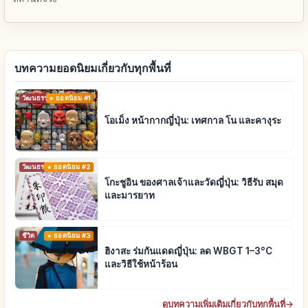
บทความยอดนิยมเกี่ยวกับทุกพื้นที่
วัฒนธรรมดั้งเดิม
ยอดนิยม #1
โอเม็ง หน้ากากญี่ปุ่น: เทศกาล โน และคางุระ
วัฒนธรรมดั้งเดิม
ยอดนิยม #2
โกะชูอิน ของศาลเจ้าและวัดญี่ปุ่น: วิธีรับ สมุด
และมารยาท
ชีวิต
ยอดนิยม #3
ฮิงาสะ ร่มกันแดดญี่ปุ่น: ลด WBGT 1–3°C
และวิธีใช้หน้าร้อน
ดูบทความเพิ่มเติมเกี่ยวกับทุกพื้นที่
→