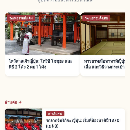
วัฒนธรรมดั้งเดิม
วัฒนธรรมดั้งเดิม
ไหว้ศาลเจ้าญี่ปุ่น: โทริอิ โชซุยะ และ
มารยาทเสื่อทาทามิญี่ปุ่น:
พิธี 2 โค้ง 2 ตบ 1 โค้ง
เสื่อ และวิธีวางกระเป๋า
อ่านต่อ →
การเดินทาง
รถลากจินริกิชะ ญี่ปุ่น: เริ่มที่นิฮงบาชิปี 1870
(เมจิ 3)