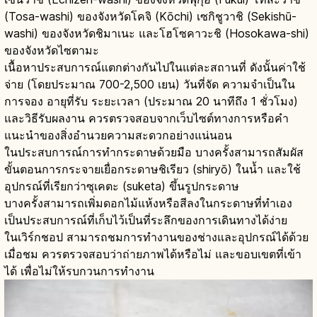
(Tosa-washi) ของจังหวัดโคจิ (Kōchi) เซกิชูวาชิ (Sekishū-
washi) ของจังหวัดชิมาเนะ และโฮโซคาวะชิ (Hosokawa-shi)
ของจังหวัดไซตามะ
เนื้อหาประสบการณ์แตกต่างกันไปในแต่ละสถานที่ ดังนั้นค่าใช้
จ่าย (โดยประมาณ 700-2,500 เยน) วันที่จัด ความจำเป็นใน
การจอง อายุที่รับ ระยะเวลา (ประมาณ 20 นาทีถึง 1 ชั่วโมง)
และวิธีรับผลงาน ควรตรวจสอบจากเว็บไซต์ทางการหรือคำ
แนะนำของสิ่งอำนวยความสะดวกอย่างแน่นอน
ในประสบการณ์การทำกระดาษด้วยมือ บางครั้งสามารถสัมผัส
ขั้นตอนการกระจายเยื่อกระดาษชิเรียว (shiryō) ในน้ำ และใช้
อุปกรณ์ที่เรียกว่าซุเคตะ (suketa) ขึ้นรูปกระดาษ
บางครั้งสามารถเพิ่มดอกไม้แห้งหรือสีลงในกระดาษที่ทำเอง
เป็นประสบการณ์ที่เก็บไว้เป็นที่ระลึกของการเดินทางได้ง่าย
ในเวิร์กชอป สามารถชมการทำงานของช่างและอุปกรณ์ได้ด้วย
เมื่อชม ควรตรวจสอบว่าถ่ายภาพได้หรือไม่ และขอบเขตที่เข้า
ได้ เพื่อไม่ให้รบกวนการทำงาน