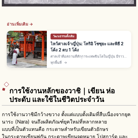
อ่านเพิ่มเติม →
วัฒนธรรมดั้งเดิม
ไหว้ศาลเจ้าญี่ปุ่น: โทริอิ โชซุยะ และพิธี 2
โค้ง 2 ตบ 1 โค้ง
ศาลเจ้าคือสถานที่สักการะเทพชินโตในญี่ปุ่น มีราว
80,000 แห่ง พิธี 3 ขั้น: ลอดโทริอิ ล้างมือโชซุยะ
ทุกพื้นที่
→
สักการะไฮเด็นด้วย 2 โค้ง 2 ตบมือ 1 โค้ง โอมาโมริ
500-1,000 เยน
การใช้งานหลักของวาชิ｜เขียน ห่อ
ประดับ และใช้ในชีวิตประจำวัน
การใช้งานวาชิมีกว้างขวาง ตั้งแต่แบบดั้งเดิมที่สืบเนื่องจากยุค
นาระ (Nara) จนถึงผลิตภัณฑ์ยุคใหม่ที่หลากหลาย
แบบที่เป็นตัวแทนคือ กระดาษสำหรับเขียนตัวอักษร
ในกระดาษเขียนพู่กัน กระดาษเขียนจดหมาย โปสการ์ด และ