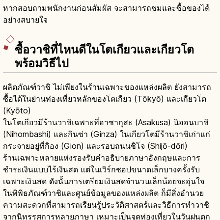
หากสอบถามพนักงานก่อนสัมผัส จะสามารถชมและซื้อของได้
อย่างสบายใจ
ซื้อวาชิที่ไหนดีในโตเกียวและเกียวโต
พร้อมวิธีไป
ผลิตภัณฑ์วาชิ ไม่เพียงในร้านเฉพาะของแหล่งผลิต ยังสามารถ
ซื้อได้ในย่านท่องเที่ยวหลักของโตเกียว (Tōkyō) และเกียวโต
(Kyōto)
ในโตเกียวมีร้านวาชิเฉพาะที่อาซากุสะ (Asakusa) นิฮอนบาชิ
(Nihombashi) และกินซ่า (Ginza) ในเกียวโตมีร้านวาชิเก่าแก่
กระจายอยู่ที่กิอง (Gion) และรอบถนนชิโจ (Shijō-dōri)
ร้านเฉพาะหลายแห่งรองรับคำอธิบายภาษาอังกฤษและการ
ชำระเงินแบบไร้เงินสด แต่ในเวิร์กชอปขนาดเล็กบางครั้งรับ
เฉพาะเงินสด ดังนั้นการเตรียมเงินสดจำนวนเล็กน้อยจะอุ่นใจ
ในพิพิธภัณฑ์วาชิและศูนย์ข้อมูลของแหล่งผลิต ก็มีสิ่งอำนวย
ความสะดวกที่สามารถเรียนรู้ประวัติศาสตร์และวิธีการทำวาชิ
จากนิทรรศการหลายภาษา เหมาะเป็นจุดท่องเที่ยวในวันฝนตก