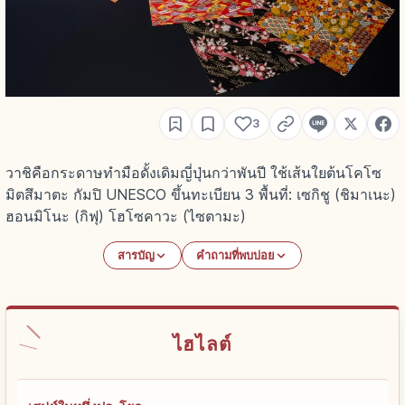
3
วาชิคือกระดาษทำมือดั้งเดิมญี่ปุ่นกว่าพันปี ใช้เส้นใยต้นโคโซ
มิตสึมาตะ กัมปิ UNESCO ขึ้นทะเบียน 3 พื้นที่: เซกิชู (ชิมาเนะ)
ฮอนมิโนะ (กิฟุ) โฮโซคาวะ (ไซตามะ)
สารบัญ
คำถามที่พบบ่อย
ไฮไลต์