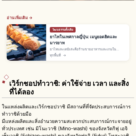
อ่านเพิ่มเติม →
วัฒนธรรมดั้งเดิม
ยาไทในเทศกาลญี่ปุ่น: เมนูยอดฮิตและ
มารยาท
ยาไทและเดมิเสะคือร้านขายอาหารและเกมใน
เทศกาลญี่ปุ่น พบมากเดือนมี.ค.-พ.ย. เมนูยอดฮิตยา
ทุกพื้นที่
→
กิโซบะ เบบี้คาสเทลลา ทาโกะยากิ แอปเปิลเคลือบ
ต่อคิว จ่ายเงินสด ไม่ทิ้งขยะ
เวิร์กชอปทำวาชิ: ค่าใช้จ่าย เวลา และสิ่ง
ที่ได้ลอง
ในแหล่งผลิตและเวิร์กชอปวาชิ มีสถานที่ที่จัดประสบการณ์การ
ทำวาชิด้วยมือ
มีแหล่งผลิตและสิ่งอำนวยความสะดวกประสบการณ์กระจายอยู่
ทั่วประเทศ เช่น มิโนะวาชิ (Mino-washi) ของจังหวัดกิฟุ เอจิ
เซ็นวาชิ (Echizen-washi) ของจังหวัดฟุกุอิ (Fukui) โทสะวาชิ