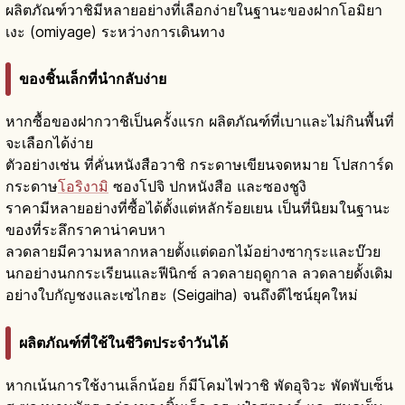
ผลิตภัณฑ์วาชิมีหลายอย่างที่เลือกง่ายในฐานะของฝากโอมิยา
เงะ (omiyage) ระหว่างการเดินทาง
ของชิ้นเล็กที่นำกลับง่าย
หากซื้อของฝากวาชิเป็นครั้งแรก ผลิตภัณฑ์ที่เบาและไม่กินพื้นที่
จะเลือกได้ง่าย
ตัวอย่างเช่น ที่คั่นหนังสือวาชิ กระดาษเขียนจดหมาย โปสการ์ด
กระดาษ
โอริงามิ
ซองโปจิ ปกหนังสือ และซองชูงิ
ราคามีหลายอย่างที่ซื้อได้ตั้งแต่หลักร้อยเยน เป็นที่นิยมในฐานะ
ของที่ระลึกราคาน่าคบหา
ลวดลายมีความหลากหลายตั้งแต่ดอกไม้อย่างซากุระและบ๊วย
นกอย่างนกกระเรียนและฟีนิกซ์ ลวดลายฤดูกาล ลวดลายดั้งเดิม
อย่างใบกัญชงและเซไกฮะ (Seigaiha) จนถึงดีไซน์ยุคใหม่
ผลิตภัณฑ์ที่ใช้ในชีวิตประจำวันได้
หากเน้นการใช้งานเล็กน้อย ก็มีโคมไฟวาชิ พัดอุจิวะ พัดพับเซ็น