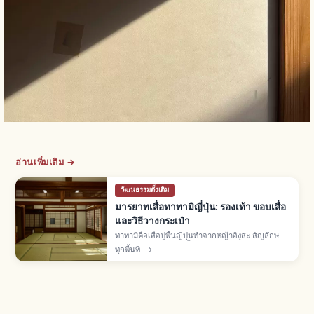
อ่านเพิ่มเติม →
วัฒนธรรมดั้งเดิม
มารยาทเสื่อทาทามิญี่ปุ่น: รองเท้า ขอบเสื่อ
และวิธีวางกระเป๋า
ทาทามิคือเสื่อปูพื้นญี่ปุ่นทำจากหญ้าอิงุสะ สัญลักษณ์
ห้องวาชิตสึ ปูเต็มห้องตั้งแต่ยุคมุโรมาจิ มารยาท: ถอด
ทุกพื้นที่
→
รองเท้าก่อนเข้า ไม่เหยียบขอบทาทามิเบริ ยก
สัมภาระไม่ลาก