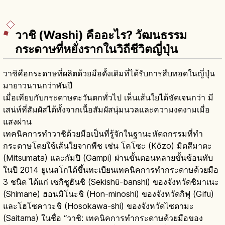
วาชิ (Washi) คืออะไร? วัฒนธรรม
กระดาษที่หยั่งรากในวิถีชีวิตญี่ปุ่น
วาชิคือกระดาษที่ผลิตด้วยมือดั้งเดิมที่ได้รับการสืบทอดในญี่ปุ่น
มายาวนานกว่าพันปี
เมื่อเทียบกับกระดาษตะวันตกทั่วไป เห็นเส้นใยได้ชัดเจนกว่า มี
เสน่ห์ที่สัมผัสได้ทั้งจากเนื้อสัมผัสนุ่มนวลและความงดงามเมื่อ
แสงผ่าน
เทคนิคการทำวาชิด้วยมือเป็นที่รู้จักในฐานะหัตถกรรมที่ทำ
กระดาษโดยใช้เส้นใยจากพืช เช่น โคโซะ (Kōzo) มิตสึมาตะ
(Mitsumata) และกัมปิ (Gampi) ผ่านขั้นตอนหลายขั้นซ้อนทับ
ในปี 2014 ยูเนสโกได้ขึ้นทะเบียนเทคนิคการทำกระดาษด้วยมือ
3 ชนิด ได้แก่ เซกิชูฮันชิ (Sekishū-banshi) ของจังหวัดชิมาเนะ
(Shimane) ฮอนมิโนะชิ (Hon-minoshi) ของจังหวัดกิฟุ (Gifu)
และโฮโซคาวะชิ (Hosokawa-shi) ของจังหวัดไซตามะ
(Saitama) ในชื่อ “วาชิ: เทคนิคการทำกระดาษด้วยมือของ