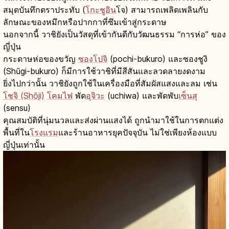
สมุดบันทึกตราประทับ (
โกะชูอิน
โจ) สามารถเพลิดเพลินกับ
ลักษณะของหมึกหรือปากกาที่ซึมเข้าสู่กระดาษ
นอกจากนี้ วาชิยังเป็นวัสดุที่เข้ากันดีกับวัฒนธรรม “การห่อ” ของ
ญี่ปุ่น
กระดาษห่อของขวัญ
ซองโปจิ
(pochi-bukuro) และซองชูงิ
(Shūgi-bukuro) ก็มีการใช้วาชิที่มีสีสันและลวดลายงดงาม
ยิ่งไปกว่านั้น วาชิยังถูกใช้ในเครื่องมือที่สัมผัสแสงและลม เช่น
โชจิ (Shōji)
โคมไฟ
พัด
อุจิวะ
(uchiwa) และพัดพับ
เซ็นสุ
(sensu)
คุณสมบัติที่นุ่มนวลและส่งผ่านแสงได้ ถูกนำมาใช้ในการตกแต่ง
พื้นที่ใน
โรงแรม
และร้านอาหารยุคปัจจุบัน ไม่ใช่เพียงห้องแบบ
ญี่ปุ่นเท่านั้น