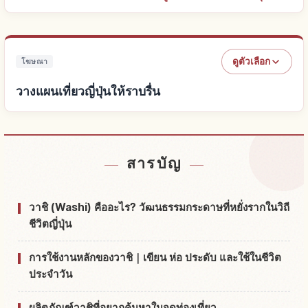
ดูตัวเลือก
โฆษณา
วางแผนเที่ยวญี่ปุ่นให้ราบรื่น
หาที่พักใกล้ญี่ปุ่น
↗
สารบัญ
หากิจกรรมในญี่ปุ่น
↗
วาชิ (Washi) คืออะไร? วัฒนธรรมกระดาษที่หยั่งรากในวิถี
ชีวิตญี่ปุ่น
การใช้งานหลักของวาชิ｜เขียน ห่อ ประดับ และใช้ในชีวิต
ประจำวัน
ผลิตภัณฑ์วาชิที่อยากค้นหาในจุดท่องเที่ยว