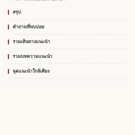
สรุป
คำถามที่พบบ่อย
รวมเส้นทางแนะนำ
รวมบทความแนะนำ
จุดแนะนำใกล้เคียง