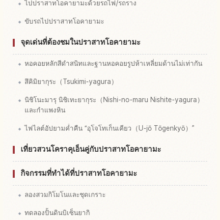
ไปปราสาทโอคายามะด้วยรถไฟ/รถราง
ขับรถไปปราสาทโอคายามะ
จุดเด่นที่ต้องชมในปราสาทโอคายามะ
หอคอยหลักสีดำสนิทและฐานหอคอยรูปห้าเหลี่ยมด้านไม่เท่ากัน
สึคิมิยากุระ（Tsukimi-yagura）
นิชิโนะมารุ นิชิเทะยากุระ（Nishi-no-maru Nishite-yagura）
และกำแพงหิน
ไฟไลต์อัปยามค่ำคืน “อุโจโทเก็นเคียว（U-jō Tōgenkyō）”
เที่ยวสวนโคราคุเอ็นคู่กับปราสาทโอคายามะ
กิจกรรมที่ทำได้ที่ปราสาทโอคายามะ
ลองสวมกิโมโนและชุดเกราะ
ทดลองปั้นดินบิเซ็นยากิ