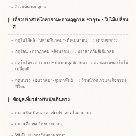
อีเวนต์ตามฤดูกาล
เที่ยวปราสาทโอคายามะตามฤดูกาล: ซากุระ・ใบไม้เปลี่ยน
สี
ฤดูใบไม้ผลิ（ปลายมีนาคม〜ต้นเมษายน）：จุดชมซากุระ
ฤดูร้อน（กรกฎาคม〜สิงหาคม）：ปราสาทกับสีเขียวสด
ฤดูใบไม้ร่วง（กลาง〜ปลายพฤศจิกายน）：ความงามของใบไม้
เปลี่ยนสี
ฤดูหนาว（ธันวาคม〜กุมภาพันธ์）：วิวหน้าหนาวและกิจกรรม
ปีใหม่
ข้อมูลเที่ยวสำหรับนักเดินทาง
เวลาเปิด-ปิดและค่าเข้าปราสาทโอคายามะ
เวลาเที่ยวชมโดยประมาณ
Wi-Fi และรองรับหลายภาษา