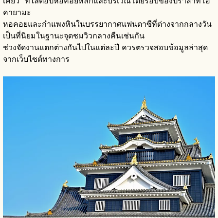
เคียว” ที่ไลต์อัปหอคอยหลักและบริเวณโดยรอบของปราสาทโอ
คายามะ
หอคอยและกำแพงหินในบรรยากาศแฟนตาซีที่ต่างจากกลางวัน
เป็นที่นิยมในฐานะจุดชมวิวกลางคืนเช่นกัน
ช่วงจัดงานแตกต่างกันไปในแต่ละปี ควรตรวจสอบข้อมูลล่าสุด
จากเว็บไซต์ทางการ