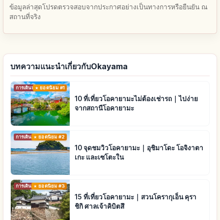
ข้อมูลล่าสุดโปรดตรวจสอบจากประกาศอย่างเป็นทางการหรือยืนยัน ณ
สถานที่จริง
บทความแนะนำเกี่ยวกับOkayama
การเดินทาง
ยอดนิยม #1
10 ที่เที่ยวโอคายามะไม่ต้องเช่ารถ｜ไปง่าย
จากสถานีโอคายามะ
การเดินทาง
ยอดนิยม #2
10 จุดชมวิวโอคายามะ｜อุชิมาโดะ โอจิงาตา
เกะ และเซโตะใน
การเดินทาง
ยอดนิยม #3
15 ที่เที่ยวโอคายามะ｜สวนโครากุเอ็น คุรา
ชิกิ ศาลเจ้าคิบิตสึ