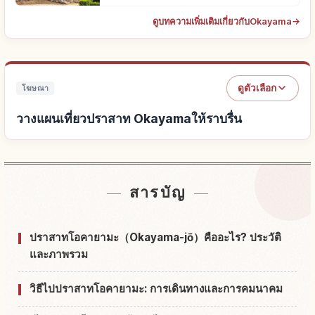
ดูบทความเพิ่มเติมเกี่ยวกับOkayama
→
ดูตัวเลือก
โฆษณา
วางแผนเที่ยวปราสาท Okayamaให้ราบรื่น
หาที่พักใกล้ปราสาท Okayama
↗
สารบัญ
หากิจกรรมในปราสาท Okayama
↗
ปราสาทโอคายามะ（Okayama-jō）คืออะไร? ประวัติ
และภาพรวม
วิธีไปปราสาทโอคายามะ: การเดินทางและการคมนาคม