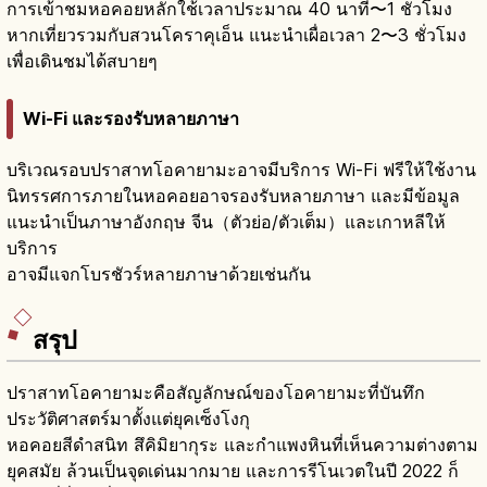
การเข้าชมหอคอยหลักใช้เวลาประมาณ 40 นาที〜1 ชั่วโมง
หากเที่ยวรวมกับสวนโคราคุเอ็น แนะนำเผื่อเวลา 2〜3 ชั่วโมง
เพื่อเดินชมได้สบายๆ
Wi-Fi และรองรับหลายภาษา
บริเวณรอบปราสาทโอคายามะอาจมีบริการ Wi-Fi ฟรีให้ใช้งาน
นิทรรศการภายในหอคอยอาจรองรับหลายภาษา และมีข้อมูล
แนะนำเป็นภาษาอังกฤษ จีน（ตัวย่อ/ตัวเต็ม）และเกาหลีให้
บริการ
อาจมีแจกโบรชัวร์หลายภาษาด้วยเช่นกัน
สรุป
ปราสาทโอคายามะคือสัญลักษณ์ของโอคายามะที่บันทึก
ประวัติศาสตร์มาตั้งแต่ยุคเซ็งโงกุ
หอคอยสีดำสนิท สึคิมิยากุระ และกำแพงหินที่เห็นความต่างตาม
ยุคสมัย ล้วนเป็นจุดเด่นมากมาย และการรีโนเวตในปี 2022 ก็