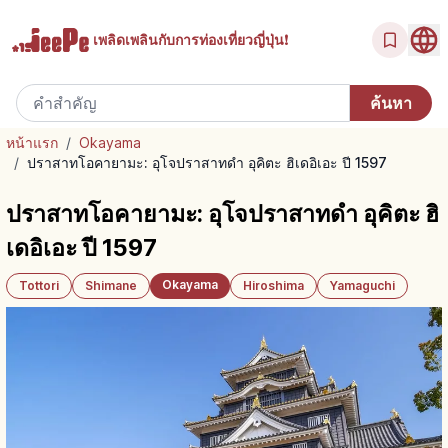
เพลิดเพลินกับ
การท่องเที่ยวญี่ปุ่น!
หน้าแรก
/
Okayama
/
ปราสาทโอคายามะ: อุโจปราสาทดำ อุคิตะ ฮิเดอิเอะ ปี 1597
ปราสาทโอคายามะ: อุโจปราสาทดำ อุคิตะ ฮิ
เดอิเอะ ปี 1597
Okayama
Tottori
Shimane
Hiroshima
Yamaguchi