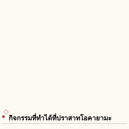
กิจกรรมที่ทำได้ที่ปราสาทโอคายามะ