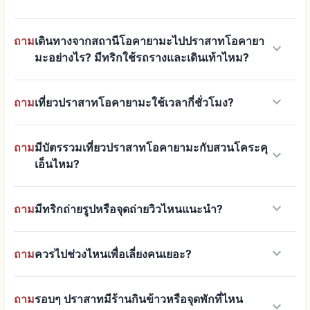
ถาม
เดินทางจากสถานีโอคายามะไปปราสาทโอคายา
keyboard_arrow_down
มะอย่างไร? มีทริกใช้รถรางและเดินเท้าไหม?
keyboard_arrow_down
ถาม
เที่ยวปราสาทโอคายามะใช้เวลากี่ชั่วโมง?
ถาม
มีบัตรรวมเที่ยวปราสาทโอคายามะกับสวนโคระคุ
keyboard_arrow_down
เอ็นไหม?
keyboard_arrow_down
ถาม
มีทริกถ่ายรูปหรือจุดถ่ายวิวไหนแนะนำ?
keyboard_arrow_down
ถาม
ควรไปช่วงไหนเพื่อเลี่ยงคนเยอะ?
ถาม
รอบๆ ปราสาทมีร้านกินข้าวหรือจุดพักที่ไหน
keyboard_arrow_down