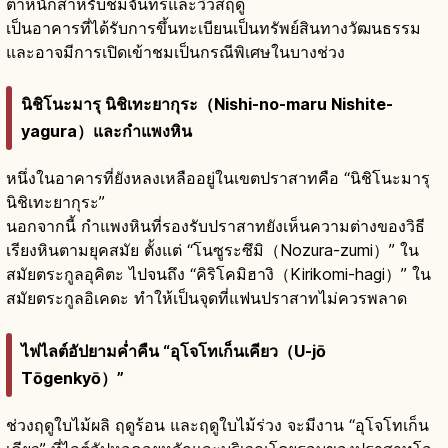
ตำหนักสำหรับชมจันทร์และวิวสี่ฤดู
เป็นอาคารที่ได้รับการขึ้นทะเบียนเป็นทรัพย์สินทางวัฒนธรรม
และอาจมีการเปิดเข้าชมเป็นกรณีพิเศษในบางช่วง
นิชิโนะมารุ นิชิเทะยากุระ（Nishi-no-maru Nishite-
yagura）และกำแพงหิน
หนึ่งในอาคารที่ยังหลงเหลืออยู่ในเขตปราสาทคือ “นิชิโนะมารุ
นิชิเทะยากุระ”
นอกจากนี้ กำแพงหินที่รองรับปราสาทยังเห็นความต่างของวิธี
เรียงหินตามยุคสมัย ตั้งแต่ “โนซูระซึมิ（Nozura-zumi）” ใน
สมัยตระกูลอุคิตะ ไปจนถึง “คิริโคมิฮางิ（Kirikomi-hagi）” ใน
สมัยตระกูลอิเคดะ ทำให้เป็นจุดที่แฟนปราสาทไม่ควรพลาด
ไฟไลต์อัปยามค่ำคืน “อุโจโทเก็นเคียว（U-jō
Tōgenkyō）”
ช่วงฤดูใบไม้ผลิ ฤดูร้อน และฤดูใบไม้ร่วง จะมีงาน “อุโจโทเก็น