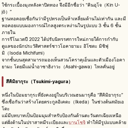
ใช้กระเบื้องมุงหลังคาปิดทอง จึงมีอีกชื่อว่า “คินอุโจ（Kin U-
jō）”
ฐานหอคอยเชื่อกันว่ามีรูปทรงเป็นห้าเหลี่ยมด้านไม่เท่ากัน และมี
หอคอยแบบมองการณ์ไกลสูงตระหง่านในรูปแบบ 3 ชั้น 6 ชั้น
ภายใน
การรีโนเวตปี 2022 ได้ปรับนิทรรศการใหม่ภายใต้การกำกับ
ดูแลของนักประวัติศาสตร์ชาวโอคายามะ อิโซดะ มิชิฟุ
มิ（Isoda Michifumi）
จากชั้นบนสุดสามารถมองเห็นสวนโคราคุเอ็นและตัวเมืองโอคา
ยามะ โดยมีแม่น้ำอาซาฮิงาวะ（Asahi-gawa）ไหลคั่นอยู่
สึคิมิยากุระ（Tsukimi-yagura）
หนึ่งในป้อมยากุระที่ยังคงอยู่ในบริเวณฮนมารุคือ “สึคิมิยากุระ”
ซึ่งเชื่อกันว่าสร้างโดยตระกูลอิเคดะ（Ikeda）ในช่วงต้นสมัยเอ
โดะ
แม้มีบทบาทเป็นป้อมมุมสำหรับป้องกันด้านตะวันตกเฉียงเหนือ
แต่ฝั่งด้านในปราสาทมีระเบียงและ
บานโชจิ
ทำให้มีรูปแบบคล้าย