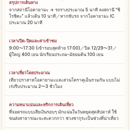
สรุปการเดินทาง
จากสถานีโอคายามะ → รถรางประมาณ 5 นาที ลงสถานี “ชิ
โรชิตะ” แล้วเดิน 10 นาที／หากขับรถ จากโอคายามะ IC
ประมาณ 20 นาที
เวลาเปิด-ปิดและค่าเข้าชม
9:00〜17:30 (เข้ารอบสุดท้าย 17:00)／ปิด 12/29〜31／
ผู้ใหญ่ 400 เยน นักเรียนประถม-มัธยมต้น 100 เยน
เวลาเที่ยวโดยประมาณ
เที่ยวปราสาทโอคายามะและสวนโคราคุเอ็นรวมกัน แบบไม่
เร่งรีบประมาณ 2〜3 ชั่วโมง
ความหนาแน่นและทริกการเดินเที่ยว
ที่จอดรถแบบเสียเงินรอบๆ มักแน่นในวันหยุดสุดสัปดาห์ ใช้
ขนส่งสาธารณะจะสะดวกกว่า ช่วงซากุระเป็นช่วงที่น่าเที่ยว