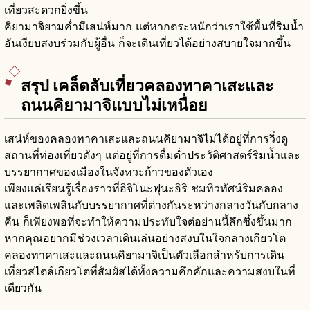
เที่ยวสะดวกยิ่งขึ้น
คิยามาจิยามค่ำมีเสน่ห์มาก แต่หากตระหนักว่าเราใช้พื้นที่ริมน้ำ
อันเงียบสงบร่วมกับผู้อื่น ก็จะเดินเที่ยวได้อย่างสบายใจมากขึ้น
สรุป เคล็ดลับเที่ยวคลองทาคาเสะและ
ถนนคิยามาจิแบบไม่เหนื่อย
เสน่ห์ของคลองทาคาเสะและถนนคิยามาจิไม่ได้อยู่ที่การวิ่งดู
สถานที่ท่องเที่ยวดังๆ แต่อยู่ที่การดื่มด่ำประวัติศาสตร์ริมน้ำและ
บรรยากาศของเมืองในจังหวะก้าวของตัวเอง
เพียงแค่เรียนรู้เรื่องราวที่อิจิโนะฟุนะอิริ ชมทิวทัศน์ริมคลอง
และเพลิดเพลินกับบรรยากาศที่ต่างกันระหว่างกลางวันกับกลาง
คืน ก็เพียงพอที่จะทำให้ความประทับใจต่อย่านนี้ลึกซึ้งขึ้นมาก
หากคุณอยากมีช่วงเวลาเดินเล่นอย่างสงบในใจกลางเกียวโต
คลองทาคาเสะและถนนคิยามาจิเป็นตัวเลือกสำหรับการเดิน
เที่ยวสไตล์เกียวโตที่สัมผัสได้ทั้งความคึกคักและความสงบในที่
เดียวกัน