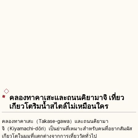
คลองทาคาเสะและถนนคิยามาจิ เที่ยว
เกียวโตริมน้ำสไตล์ไม่เหมือนใคร
คลองทาคาเสะ（Takase-gawa）และถนนคิยามา
จิ（Kiyamachi-dōri）เป็นย่านที่เหมาะสำหรับคนที่อยากสัมผัส
เกียวโตในมุมที่แตกต่างจากการเที่ยววัดทั่วไป