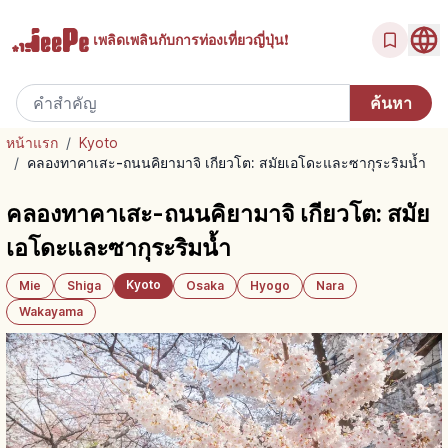
เพลิดเพลินกับ
การท่องเที่ยวญี่ปุ่น!
หน้าแรก
/
Kyoto
/
คลองทาคาเสะ-ถนนคิยามาจิ เกียวโต: สมัยเอโดะและซากุระริมน้ำ
คลองทาคาเสะ-ถนนคิยามาจิ เกียวโต: สมัย
เอโดะและซากุระริมน้ำ
Kyoto
Mie
Shiga
Osaka
Hyogo
Nara
Wakayama