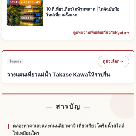
การเดินทาง
ยอดนิยม #3
10 ที่เที่ยวเกียวโตห้ามพลาด | ไกด์ฉบับมือ
ใหม่เที่ยวครั้งแรก
ดูบทความเพิ่มเติมเกี่ยวกับKyoto
→
ดูตัวเลือก
โฆษณา
วางแผนเที่ยวแม่น้ำ Takase Kawaให้ราบรื่น
หาที่พักใกล้แม่น้ำ Takase Kawa
↗
สารบัญ
หากิจกรรมในแม่น้ำ Takase Kawa
↗
คลองทาคาเสะและถนนคิยามาจิ เที่ยวเกียวโตริมน้ำสไตล์
ไม่เหมือนใคร