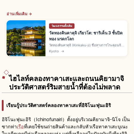
อ่านเพิ่มเติม →
วัฒนธรรมดั้งเดิม
วัดทองคินคาคุจิ เกียวโต: ชาริเด็น 3 ชั้นปิด
ทอง มรดกโลก
วัดทองคินคาคุจิ (Kinkaku-ji) ชื่อทางการโระคุอนจิ
คือวัดเขตคิตะเกียวโต ชาริเด็น 3 ชั้นปิดทองคำเปลว
Kyoto
→
สร้างโดยอาชิคางะ โยชิมิตสึยุคมุโรมาจิ มรดกโลกยู
เนสโกปี 1994
ไฮไลท์คลองทาคาเสะและถนนคิยามาจิ
ประวัติศาสตร์ริมสายน้ำที่ต้องไม่พลาด
เรียนรู้ประวัติศาสตร์คลองทาคาเสะที่อิจิโนะฟุนะอิริ
อิจิโนะฟุนะอิริ（Ichinofunairi）ตั้งอยู่บริเวณคิยามาจิ-นิโจ เป็น
ซากท่า
เรือ
ที่เคยใช้ขนถ่ายสินค้าและกลับหัวเรือทาคาเสะบุเนะ
ในอดีตเคยมีท่าเรือหลายแห่ง แต่ที่เหลืออยู่ในปัจจุบันมีเพียงอิจิ