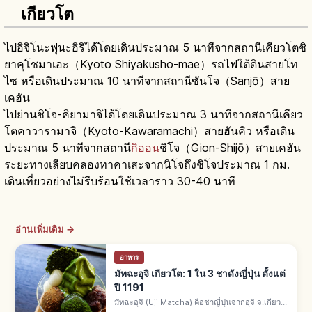
เกียวโต
ไปอิจิโนะฟุนะอิริได้โดยเดินประมาณ 5 นาทีจากสถานีเคียวโตชิ
ยาคุโชมาเอะ（Kyoto Shiyakusho-mae）รถไฟใต้ดินสายโท
ไซ หรือเดินประมาณ 10 นาทีจากสถานีซันโจ（Sanjō）สาย
เคฮัน
ไปย่านชิโจ-คิยามาจิได้โดยเดินประมาณ 3 นาทีจากสถานีเคียว
โตคาวารามาจิ（Kyoto-Kawaramachi）สายฮันคิว หรือเดิน
ประมาณ 5 นาทีจากสถานี
กิออน
ชิโจ（Gion-Shijō）สายเคฮัน
ระยะทางเลียบคลองทาคาเสะจากนิโจถึงชิโจประมาณ 1 กม.
เดินเที่ยวอย่างไม่รีบร้อนใช้เวลาราว 30-40 นาที
อ่านเพิ่มเติม →
อาหาร
มัทฉะอุจิ เกียวโต: 1 ใน 3 ชาดังญี่ปุ่น ตั้งแต่
ปี 1191
มัทฉะอุจิ (Uji Matcha) คือชาญี่ปุ่นจากอุจิ จ.เกียว