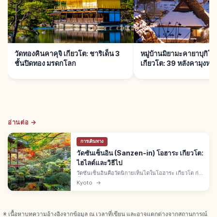
วัดทองคินคาคุจิ เกียวโต: ชาริเด็น 3
หมู่บ้านมิยามะคายาบุกิ
ชั้นปิดทอง มรดกโลก
เกียวโต: 39 หลังคามุงหญ้
อ่านต่อ →
การเดินทาง
วัดซันเซ็นอิน (Sanzen-in) โอฮาระ เกียวโต:
ไฮไลต์และวิธีไป
วัดซันเซ็นอินคือวัดนิกายเท็นไดในโอฮาระ เกียวโต ก่อ
ตั้งสมัยเอ็นเรียคุ (ค.ศ. 782-806) โดยพระไซโจ ชื่อ
Kyoto
→
จากแผ่นป้ายจักรพรรดิเรเก็น มีสวนชูเฮคิเอ็น ยูเซเอ็น
※ เนื้อหาบทความอ้างอิงจากข้อมูล ณ เวลาที่เขียน และอาจแตกต่างจากสถานการณ์