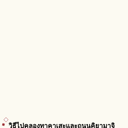
วิธีไปคลองทาคาเสะและถนนคิยามาจิ