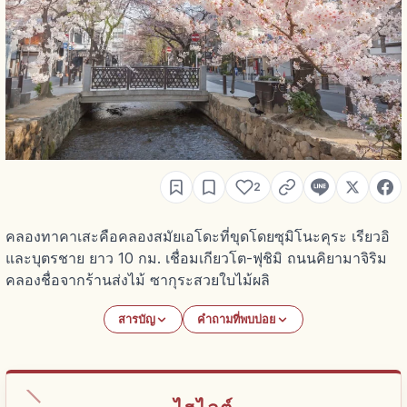
2
คลองทาคาเสะคือคลองสมัยเอโดะที่ขุดโดยซุมิโนะคุระ เรียวอิ
และบุตรชาย ยาว 10 กม. เชื่อมเกียวโต-ฟุชิมิ ถนนคิยามาจิริม
คลองชื่อจากร้านส่งไม้ ซากุระสวยใบไม้ผลิ
สารบัญ
คำถามที่พบบ่อย