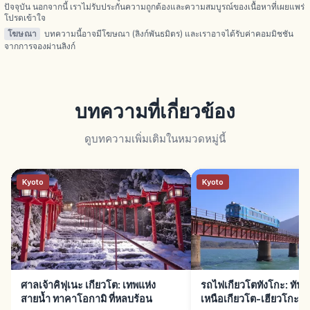
ปัจจุบัน นอกจากนี้ เราไม่รับประกันความถูกต้องและความสมบูรณ์ของเนื้อหาที่เผยแพร่
โปรดเข้าใจ
โฆษณา
บทความนี้อาจมีโฆษณา (ลิงก์พันธมิตร) และเราอาจได้รับค่าคอมมิชชัน
จากการจองผ่านลิงก์
บทความที่เกี่ยวข้อง
ดูบทความเพิ่มเติมในหมวดหมู่นี้
Kyoto
Kyoto
ศาลเจ้าคิฟุเนะ เกียวโต: เทพแห่ง
รถไฟเกียวโตทังโกะ: ทันเท
สายน้ำ ทาคาโอกามิ ที่หลบร้อน
เหนือเกียวโต-เฮียวโกะ