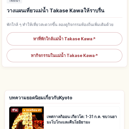
โฆษณา
วางแผนเที่ยวแม่น้ำ Takase Kawaให้ราบรื่น
พักใกล้ ๆ ทำให้เที่ยวสะดวกขึ้น ลองดูกิจกรรมท้องถิ่นเพิ่มเติมด้วย
หาที่พักใกล้แม่น้ำ Takase Kawa
↗
หากิจกรรมในแม่น้ำ Takase Kawa
↗
บทความยอดนิยมเกี่ยวกับKyoto
ชีวิต
ยอดนิยม #1
เทศกาลกิออน เกียวโต: 1-31 ก.ค. ขบวนยา
มะโบโกะและคืนโยอิยามะ