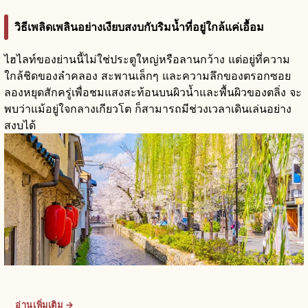
วิธีเพลิดเพลินอย่างเงียบสงบกับริมน้ำที่อยู่ใกล้แค่เอื้อม
ไฮไลท์ของย่านนี้ไม่ใช่ประตูใหญ่หรือลานกว้าง แต่อยู่ที่ความ
ใกล้ชิดของลำคลอง สะพานเล็กๆ และความลึกของตรอกซอย
ลองหยุดสักครู่เพื่อชมแสงสะท้อนบนผิวน้ำและพื้นผิวของตลิ่ง จะ
พบว่าแม้อยู่ใจกลางเกียวโต ก็สามารถมีช่วงเวลาเดินเล่นอย่าง
สงบได้
อ่านเพิ่มเติม →