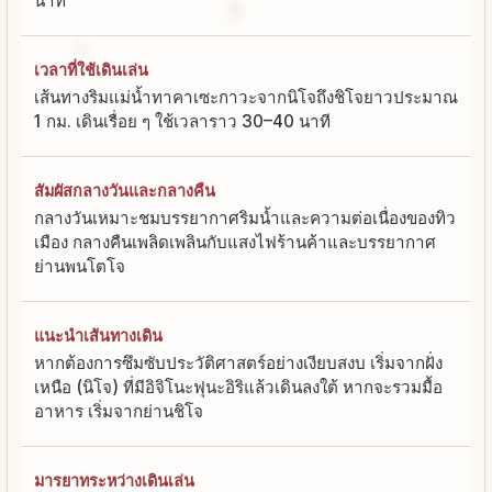
นาที
เวลาที่ใช้เดินเล่น
เส้นทางริมแม่น้ำทาคาเซะกาวะจากนิโจถึงชิโจยาวประมาณ
1 กม. เดินเรื่อย ๆ ใช้เวลาราว 30–40 นาที
สัมผัสกลางวันและกลางคืน
กลางวันเหมาะชมบรรยากาศริมน้ำและความต่อเนื่องของทิว
เมือง กลางคืนเพลิดเพลินกับแสงไฟร้านค้าและบรรยากาศ
ย่านพนโตโจ
แนะนำเส้นทางเดิน
หากต้องการซึมซับประวัติศาสตร์อย่างเงียบสงบ เริ่มจากฝั่ง
เหนือ (นิโจ) ที่มีอิจิโนะฟุนะอิริแล้วเดินลงใต้ หากจะรวมมื้อ
อาหาร เริ่มจากย่านชิโจ
มารยาทระหว่างเดินเล่น