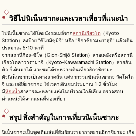
วิธีไปนิเน็นซากะและเวลาเที่ยวที่แนะนำ
ไปนิเน็นซากะได้โดยนั่งรถเมล์จาก
สถานีเกียวโต
（Kyoto
Station）ลงป้าย "คิโยมิซุมิจิ" หรือ "ฮิกาชิยามะยาสุอิ" แล้วเดิน
ประมาณ 5-10 นาที
จากสถานีกิอง-ชิโจ（Gion-Shijō Station）สายเคฮังหรือสถานี
เกียวโตคาวารามาจิ（Kyoto-Kawaramachi Station）สายฮัน
คิว ก็เดินมาได้ แวะชมได้ระหว่างเดินเที่ยวฮิกาชิยามะ
ตัวนิเน็นซากะเป็นทางลาดสั้น แต่หากรวมซันเน็นซากะ วัดโคได
จิ และเจดีย์ยาซากะ ใช้เวลาเดินชมประมาณ 1-2 ชั่วโมง
มี
ห้องน้ำ
สาธารณะหลายแห่งในบริเวณใกล้เคียง ตรวจสอบ
ตำแหน่งได้จากแผนที่ท่องเที่ยว
สรุป สิ่งสำคัญในการเที่ยวนิเน็นซากะ
นิเน็นซากะเป็นจุดเดินเล่นที่สัมผัสบรรยากาศย่านฮิกาชิยามะ เกีย