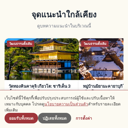
จุดแนะนำใกล้เคียง
ดูบทความแนะนำในบริเวณนี้
วัฒนธรรมดั้งเดิม
วัฒนธรรมดั้งเดิม
วัดทองคินคาคุจิ เกียวโต: ชาริเด็น 3
หมู่บ้านมิยามะคายาบุกิ
ชั้นปิดทอง มรดกโลก
เกียวโต: 39 หลังคามุงหญ้
เว็บไซต์นี้ใช้คุกกี้เพื่อปรับปรุงประสบการณ์ผู้ใช้และปรับเนื้อหาให้
เหมาะกับบุคคล โปรดดู
นโยบายความเป็นส่วนตัว
สำหรับรายละเอียด
ใกล้เคียง
เพิ่มเติม
ยอมรับทั้งหมด
ปฏิเสธทั้งหมด
การตั้งค่า
อ่านต่อ →