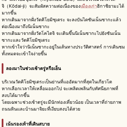
จิ（Kōdai-ji）จะสัมผัสความต่อเนื่องของ
เมืองเก่า
ฮิกาชิยามะได้
มากขึ้น
หากเดินมาจากฝั่งวัดคิโยมิซุเดระ จะลงบันไดซันเน็นซากะแล้ว
ต่อเนื่องมาถึงนิเน็นซากะ
หากเดินมาจากฝั่งวัดโคไดจิ จะเดินขึ้นนิเน็นซากะไปยังซันเน็น
ซากะและวัดคิโยมิซุเดระ
หากเข้าใจว่านิเน็นซากะอยู่ในเส้นทางประวัติศาสตร์ การเดินชม
ทั้งหมดจะเข้าใจง่ายขึ้น
ลองมาในช่วงเช้าตรู่หรือเย็น
บริเวณวัดคิโยมิซุเดระเป็นย่านที่แออัดมากที่สุดในเกียวโต
หากเลือกเวลาให้เหลื่อมออกไป จะเพลิดเพลินกับทัศนียภาพที่
สงบได้มากขึ้น
โดยเฉพาะช่วงเช้าตรู่จะมีนักท่องเที่ยวน้อย เป็นเวลาที่ถ่ายภาพ
ถนนหินและบ้านมาจิยะที่เงียบสงบได้สวย
เน้นรองเท้าที่เดินสบาย