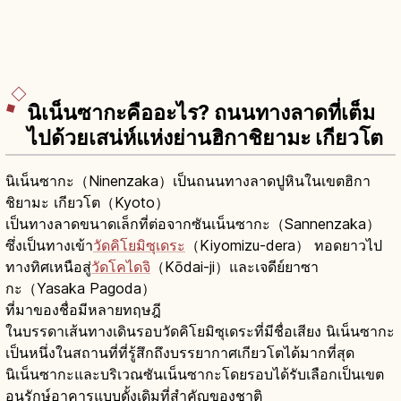
นิเน็นซากะคืออะไร? ถนนทางลาดที่เต็ม
ไปด้วยเสน่ห์แห่งย่านฮิกาชิยามะ เกียวโต
นิเน็นซากะ（Ninenzaka）เป็นถนนทางลาดปูหินในเขตฮิกา
ชิยามะ เกียวโต（Kyoto）
เป็นทางลาดขนาดเล็กที่ต่อจากซันเน็นซากะ（Sannenzaka）
ซึ่งเป็นทางเข้า
วัดคิโยมิซุเดระ
（Kiyomizu-dera） ทอดยาวไป
ทางทิศเหนือสู่
วัดโคไดจิ
（Kōdai-ji）และเจดีย์ยาซา
กะ（Yasaka Pagoda）
ที่มาของชื่อมีหลายทฤษฎี
ในบรรดาเส้นทางเดินรอบวัดคิโยมิซุเดระที่มีชื่อเสียง นิเน็นซากะ
เป็นหนึ่งในสถานที่ที่รู้สึกถึงบรรยากาศเกียวโตได้มากที่สุด
นิเน็นซากะและบริเวณซันเน็นซากะโดยรอบได้รับเลือกเป็นเขต
อนุรักษ์อาคารแบบดั้งเดิมที่สำคัญของชาติ