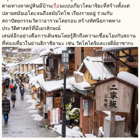
ตามทางลาดปูหินมีบ้าน
เรือ
นแบบเกียวโตมาจิยะที่สร้างตั้งแต่
ปลายสมัยเอโดะจนถึงสมัยไทโช เรียงรายอยู่ ร่วมกับ
สถาปัตยกรรมวัดวาอารามโดยรอบ สร้างทัศนียภาพทาง
ประวัติศาสตร์ที่มีเอกลักษณ์
เสน่ห์อีกอย่างคือการเดินชมโดยรู้สึกถึงความเชื่อมโยงกับสถาน
ที่ท่องเที่ยวในย่านฮิกาชิยามะ เช่น วัดโคไดจิและเจดีย์ยาซากะ