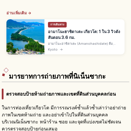
อ่านเพิ่มเติม →
การเดินทาง
อามาโนะฮาชิดาเตะ เกียวโต: 1 ใน 3 วิวดัง
สันดอน 3.6 กม.
อามาโนะฮาชิดาเตะ (Amanohashidate) คือ
สันดอนทรายมิยาซุเหนือเกียวโต 1 ใน 3 วิวดังญี่ปุ่
Kyoto
→
นกับมัตสึชิมะและมิยาจิมะ ยาว 3.6 กม. ต้นสนกว่า
6,700 ต้น ทิวทัศน์งดงามพิเศษ
มารยาทการถ่ายภาพที่นิเน็นซากะ
ตรวจสอบป้ายห้ามถ่ายภาพและเขตที่ดินส่วนบุคคลก่อน
ในการท่องเที่ยวเกียวโต มีการรณรงค์ซ้ำแล้วซ้ำเล่าว่าอย่าถ่าย
ภาพในเขตห้ามถ่าย และอย่าเข้าไปในที่ดินส่วนบุคคล
บริเวณนิเน็นซากะ หน้าร้าน ซอย และจุดที่แบ่งเขตไม่ชัดเจน
ควรตรวจสอบป้ายก่อนเสมอ