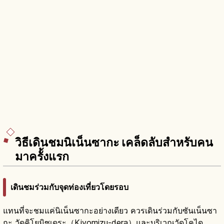
วิธีเดินชมนิเน็นซากะ เคล็ดลับสำหรับคน
มาครั้งแรก
เดินชมร่วมกับจุดท่องเที่ยวโดยรอบ
แทนที่จะชมแค่นิเน็นซากะอย่างเดียว ควรเดินร่วมกับซันเน็นซา
กะ วัดคิโยมิซุเดระ（Kiyomizu-dera）และบริเวณวัดโคได