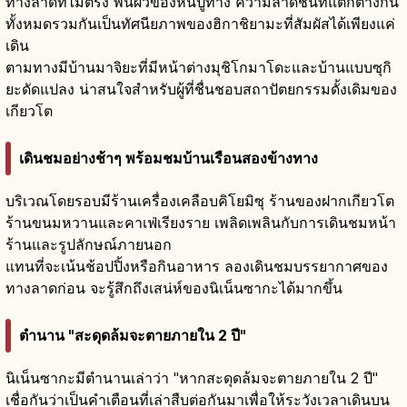
ทางลาดที่ไม่ตรง พื้นผิวของหินปูทาง ความลาดชันที่แตกต่างกัน
ทั้งหมดรวมกันเป็นทัศนียภาพของฮิกาชิยามะที่สัมผัสได้เพียงแค่
เดิน
ตามทางมีบ้านมาจิยะที่มีหน้าต่างมุชิโกมาโดะและบ้านแบบซุกิ
ยะดัดแปลง น่าสนใจสำหรับผู้ที่ชื่นชอบสถาปัตยกรรมดั้งเดิมของ
เกียวโต
เดินชมอย่างช้าๆ พร้อมชมบ้านเรือนสองข้างทาง
บริเวณโดยรอบมีร้านเครื่องเคลือบคิโยมิซุ ร้านของฝากเกียวโต
ร้านขนมหวานและคาเฟ่เรียงราย เพลิดเพลินกับการเดินชมหน้า
ร้านและรูปลักษณ์ภายนอก
แทนที่จะเน้นช้อปปิ้งหรือกินอาหาร ลองเดินชมบรรยากาศของ
ทางลาดก่อน จะรู้สึกถึงเสน่ห์ของนิเน็นซากะได้มากขึ้น
ตำนาน "สะดุดล้มจะตายภายใน 2 ปี"
นิเน็นซากะมีตำนานเล่าว่า "หากสะดุดล้มจะตายภายใน 2 ปี"
เชื่อกันว่าเป็นคำเตือนที่เล่าสืบต่อกันมาเพื่อให้ระวังเวลาเดินบน