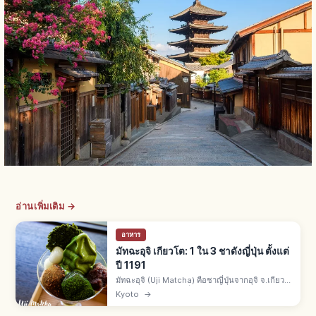
อ่านเพิ่มเติม →
อาหาร
มัทฉะอุจิ เกียวโต: 1 ใน 3 ชาดังญี่ปุ่น ตั้งแต่
ปี 1191
มัทฉะอุจิ (Uji Matcha) คือชาญี่ปุ่นจากอุจิ จ.เกียว
โต 1 ใน 3 ชาดังของญี่ปุ่นกับชิซึโอกะและซายามะ
Kyoto
→
เมล็ดชานำเข้าจากซ่งปี 1191 โดยเอไซ เซ็นจิ พิธีชา
เซ็น โนะ ริคิว