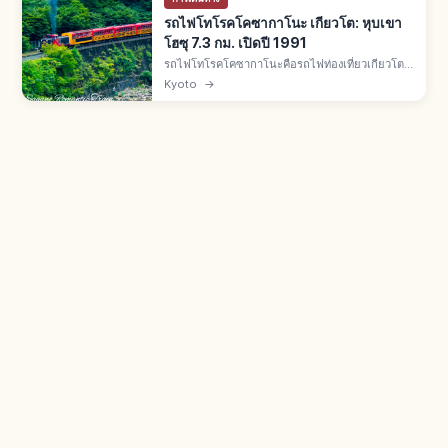
รถไฟโทโรคโคซากาโนะ เกียวโต: หุบเขา
โฮซุ 7.3 กม. เปิดปี 1991
รถไฟโทโรคโคซากาโนะคือรถไฟท่องเที่ยวเกียวโต
โทโรคโคซากะ-โทโรคโคคาเมโอกะ 7.3 กม. เปิดปี
Kyoto
→
1991 ใช้รางเก่า JR สายซันอิน มี 5 ตู้ โดยตู้ที่ 5 เปิด
โล่ง