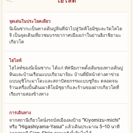
ไฮไลต์
จุดเด่นในประโยคเดียว
นิเน็นซากะเป็นทางเดินปูหินที่นำไปสู่วัดคิโยมิซุและวัดโคได
จิ เป็นจุดเดินเที่ยวชมบรรยากาศเมืองเก่าในย่านฮิงาชิยามะ
เกียวโต
ไฮไลท์
ไฮไลท์ของนิเน็นซากะ ได้แก่ ทัศนียภาพดั้งเดิมของทางเดินปู
หินและบ้านเรือนแบบเกียวมาจิยะ บ้านที่มีหน้าต่างตาข่าย
แบบมุชิโกะมาโดะและสถาปัตยกรรมแบบซูกิยะ ตลอดจน
ร้านเครื่องปั้นดินเผาคิโยมิซุยากิและร้านของฝากเกียวโตที่
เรียงรายสองข้างทาง
การเดินทาง
จากสถานีเกียวโตนั่งรถบัสเมืองลงป้าย "Kiyomizu-michi"
หรือ "Higashiyama-Yasui" แล้วเดินประมาณ 5–10 นาที