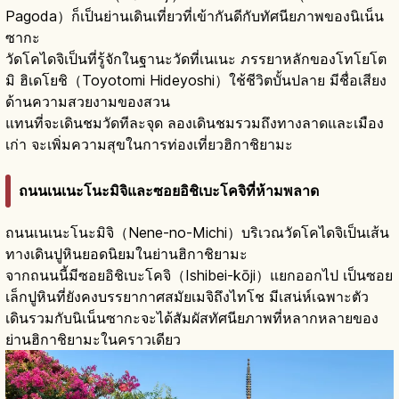
Pagoda）ก็เป็นย่านเดินเที่ยวที่เข้ากันดีกับทัศนียภาพของนิเน็น
ซากะ
วัดโคไดจิเป็นที่รู้จักในฐานะวัดที่เนเนะ ภรรยาหลักของโทโยโต
มิ ฮิเดโยชิ（Toyotomi Hideyoshi）ใช้ชีวิตบั้นปลาย มีชื่อเสียง
ด้านความสวยงามของสวน
แทนที่จะเดินชมวัดทีละจุด ลองเดินชมรวมถึงทางลาดและเมือง
เก่า จะเพิ่มความสุขในการท่องเที่ยวฮิกาชิยามะ
ถนนเนเนะโนะมิจิและซอยอิชิเบะโคจิที่ห้ามพลาด
ถนนเนเนะโนะมิจิ（Nene-no-Michi）บริเวณวัดโคไดจิเป็นเส้น
ทางเดินปูหินยอดนิยมในย่านฮิกาชิยามะ
จากถนนนี้มีซอยอิชิเบะโคจิ（Ishibei-kōji）แยกออกไป เป็นซอย
เล็กปูหินที่ยังคงบรรยากาศสมัยเมจิถึงไทโช มีเสน่ห์เฉพาะตัว
เดินรวมกับนิเน็นซากะจะได้สัมผัสทัศนียภาพที่หลากหลายของ
ย่านฮิกาชิยามะในคราวเดียว