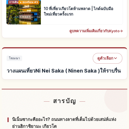
การเดินทาง
ยอดนิยม #3
10 ที่เที่ยวเกียวโตห้ามพลาด | ไกด์ฉบับมือ
ใหม่เที่ยวครั้งแรก
ดูบทความเพิ่มเติมเกี่ยวกับKyoto
→
ดูตัวเลือก
โฆษณา
วางแผนเที่ยวNi Nei Saka ( Ninen Saka )ให้ราบรื่น
หาที่พักใกล้Ni Nei Saka ( Ninen Saka )
↗
สารบัญ
หากิจกรรมในNi Nei Saka ( Ninen Saka )
↗
นิเน็นซากะคืออะไร? ถนนทางลาดที่เต็มไปด้วยเสน่ห์แห่ง
ย่านฮิกาชิยามะ เกียวโต