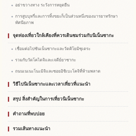
อย่าขวางทาง ระวังการหยุดยืน
การสูบบุหรี่และการทิ้งขยะก็เป็นส่วนหนึ่งของมารยาทรักษา
ทัศนียภาพ
จุดท่องเที่ยวใกล้เคียงที่ควรเดินชมร่วมกับนิเน็นซากะ
เชื่อมต่อไปซันเน็นซากะและวัดคิโยมิซุเดระ
รวมกับวัดโคไดจิและเจดีย์ยาซากะ
ถนนเนเนะโนะมิจิและซอยอิชิเบะโคจิที่ห้ามพลาด
วิธีไปนิเน็นซากะและเวลาเที่ยวที่แนะนำ
สรุป สิ่งสำคัญในการเที่ยวนิเน็นซากะ
คำถามที่พบบ่อย
รวมเส้นทางแนะนำ