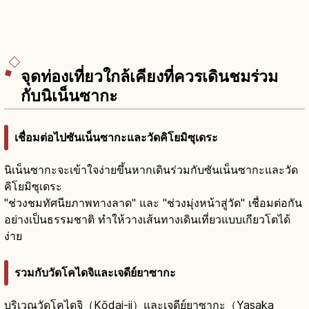
จุดท่องเที่ยวใกล้เคียงที่ควรเดินชมร่วม
กับนิเน็นซากะ
เชื่อมต่อไปซันเน็นซากะและวัดคิโยมิซุเดระ
นิเน็นซากะจะเข้าใจง่ายขึ้นหากเดินร่วมกับซันเน็นซากะและวัด
คิโยมิซุเดระ
"ช่วงชมทัศนียภาพทางลาด" และ "ช่วงมุ่งหน้าสู่วัด" เชื่อมต่อกัน
อย่างเป็นธรรมชาติ ทำให้วางเส้นทางเดินเที่ยวแบบเกียวโตได้
ง่าย
รวมกับวัดโคไดจิและเจดีย์ยาซากะ
บริเวณวัดโคไดจิ（Kōdai-ji）และเจดีย์ยาซากะ（Yasaka