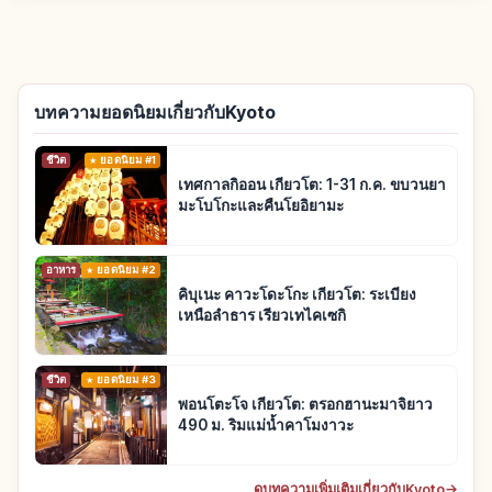
บทความยอดนิยมเกี่ยวกับKyoto
ชีวิต
ยอดนิยม #1
เทศกาลกิออน เกียวโต: 1-31 ก.ค. ขบวนยา
มะโบโกะและคืนโยอิยามะ
อาหาร
ยอดนิยม #2
คิบุเนะ คาวะโดะโกะ เกียวโต: ระเบียง
เหนือลำธาร เรียวเทไคเซกิ
ชีวิต
ยอดนิยม #3
พอนโตะโจ เกียวโต: ตรอกฮานะมาจิยาว
490 ม. ริมแม่น้ำคาโมงาวะ
ดูบทความเพิ่มเติมเกี่ยวกับKyoto
→