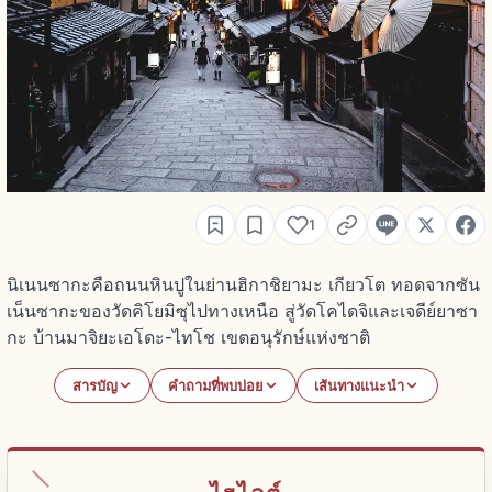
1
นิเนนซากะคือถนนหินปูในย่านฮิกาชิยามะ เกียวโต ทอดจากซัน
เน็นซากะของวัดคิโยมิซุไปทางเหนือ สู่วัดโคไดจิและเจดีย์ยาซา
กะ บ้านมาจิยะเอโดะ-ไทโช เขตอนุรักษ์แห่งชาติ
สารบัญ
คำถามที่พบบ่อย
เส้นทางแนะนำ