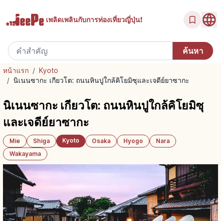
เพลิดเพลินกับ
การท่องเที่ยวญี่ปุ่น!
หน้าแรก
/
Kyoto
/
นิเนนซากะ เกียวโต: ถนนหินปูใกล้คิโยมิซุและเจดีย์ยาซากะ
นิเนนซากะ เกียวโต: ถนนหินปูใกล้คิโยมิซุ
และเจดีย์ยาซากะ
Kyoto
Mie
Shiga
Osaka
Hyogo
Nara
Wakayama