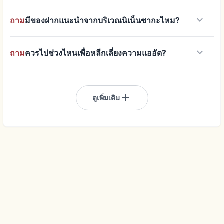
keyboard_arrow_down
ถาม
มีของฝากแนะนำจากบริเวณนิเน็นซากะไหม?
keyboard_arrow_down
ถาม
ควรไปช่วงไหนเพื่อหลีกเลี่ยงความแออัด?
add
ดูเพิ่มเติม