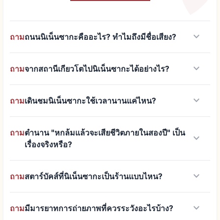
keyboard_arrow_down
ถาม
ถนนนิเน็นซากะคืออะไร? ทำไมถึงมีชื่อเสียง?
keyboard_arrow_down
ถาม
จากสถานีเกียวโตไปนิเน็นซากะได้อย่างไร?
keyboard_arrow_down
ถาม
เดินชมนิเน็นซากะใช้เวลานานแค่ไหน?
ถาม
ตำนาน "หกล้มแล้วจะเสียชีวิตภายในสองปี" เป็น
keyboard_arrow_down
เรื่องจริงหรือ?
keyboard_arrow_down
ถาม
สตาร์บัคส์ที่นิเน็นซากะเป็นร้านแบบไหน?
keyboard_arrow_down
ถาม
มีมารยาทการถ่ายภาพที่ควรระวังอะไรบ้าง?