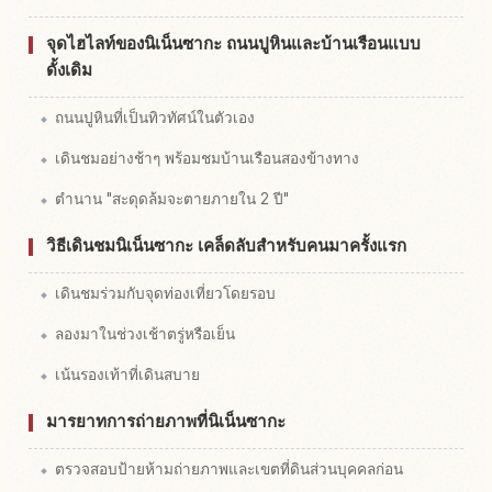
จุดไฮไลท์ของนิเน็นซากะ ถนนปูหินและบ้านเรือนแบบ
ดั้งเดิม
ถนนปูหินที่เป็นทิวทัศน์ในตัวเอง
เดินชมอย่างช้าๆ พร้อมชมบ้านเรือนสองข้างทาง
ตำนาน "สะดุดล้มจะตายภายใน 2 ปี"
วิธีเดินชมนิเน็นซากะ เคล็ดลับสำหรับคนมาครั้งแรก
เดินชมร่วมกับจุดท่องเที่ยวโดยรอบ
ลองมาในช่วงเช้าตรู่หรือเย็น
เน้นรองเท้าที่เดินสบาย
มารยาทการถ่ายภาพที่นิเน็นซากะ
ตรวจสอบป้ายห้ามถ่ายภาพและเขตที่ดินส่วนบุคคลก่อน