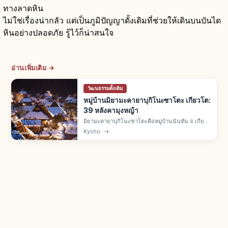
ทางลาดหิน
ไม่ใช่เรื่องน่ากลัว แต่เป็นภูมิปัญญาดั้งเดิมที่ช่วยให้เดินบนบันได
หินอย่างปลอดภัย รู้ไว้ก็น่าสนใจ
อ่านเพิ่มเติม →
วัฒนธรรมดั้งเดิม
หมู่บ้านมิยามะคายาบุกิโนะซาโตะ เกียวโต:
39 หลังคามุงหญ้า
มิยามะคายาบุกิโนะซาโตะคือหมู่บ้านนันทัน จ.เกียว
โต บ้านราว 50 หลัง มีหลังคามุงหญ้าคา 39 หลัง เขต
Kyoto
→
อนุรักษ์แห่งชาติปี 1993 และ Best Tourism
Village จาก UN Tourism