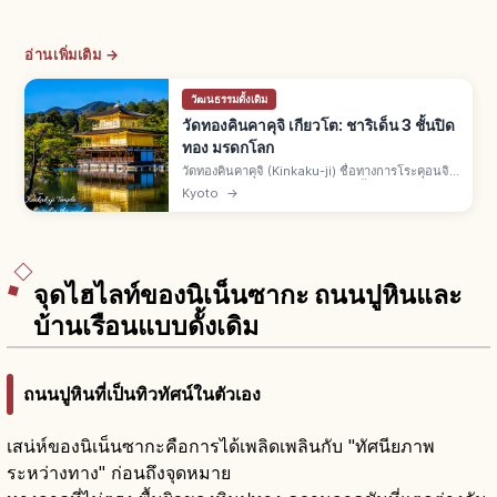
อ่านเพิ่มเติม →
วัฒนธรรมดั้งเดิม
วัดทองคินคาคุจิ เกียวโต: ชาริเด็น 3 ชั้นปิด
ทอง มรดกโลก
วัดทองคินคาคุจิ (Kinkaku-ji) ชื่อทางการโระคุอนจิ
คือวัดเขตคิตะเกียวโต ชาริเด็น 3 ชั้นปิดทองคำเปลว
Kyoto
→
สร้างโดยอาชิคางะ โยชิมิตสึยุคมุโรมาจิ มรดกโลกยู
เนสโกปี 1994
จุดไฮไลท์ของนิเน็นซากะ ถนนปูหินและ
บ้านเรือนแบบดั้งเดิม
ถนนปูหินที่เป็นทิวทัศน์ในตัวเอง
เสน่ห์ของนิเน็นซากะคือการได้เพลิดเพลินกับ "ทัศนียภาพ
ระหว่างทาง" ก่อนถึงจุดหมาย