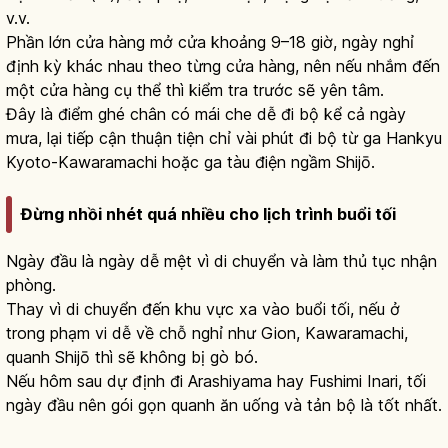
v.v.
Phần lớn cửa hàng mở cửa khoảng 9–18 giờ, ngày nghỉ
định kỳ khác nhau theo từng cửa hàng, nên nếu nhắm đến
một cửa hàng cụ thể thì kiểm tra trước sẽ yên tâm.
Đây là điểm ghé chân có mái che dễ đi bộ kể cả ngày
mưa, lại tiếp cận thuận tiện chỉ vài phút đi bộ từ ga Hankyu
Kyoto-Kawaramachi hoặc ga tàu điện ngầm Shijō.
Đừng nhồi nhét quá nhiều cho lịch trình buổi tối
Ngày đầu là ngày dễ mệt vì di chuyển và làm thủ tục nhận
phòng.
Thay vì di chuyển đến khu vực xa vào buổi tối, nếu ở
trong phạm vi dễ về chỗ nghỉ như Gion, Kawaramachi,
quanh Shijō thì sẽ không bị gò bó.
Nếu hôm sau dự định đi Arashiyama hay Fushimi Inari, tối
ngày đầu nên gói gọn quanh ăn uống và tản bộ là tốt nhất.
Pontocho ở Kyoto: hướng dẫn dạo đêm,
ăn uống và ngắm sông Kamo
Đọc bài viết
→