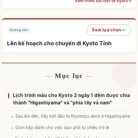
Xem thêm bài viết về Kyoto
→
Xem lựa chọn
Quảng cáo
Lên kế hoạch cho chuyến đi Kyoto Tỉnh
Mục lục
Tìm chỗ ở gần Kyoto Tỉnh
↗
Tìm trải nghiệm tại Kyoto Tỉnh
↗
Lịch trình mẫu cho Kyoto 2 ngày 1 đêm được chia
thành "Higashiyama" và "phía tây và nam"
Sau khi đến, hãy bắt đầu từ Kiyomizu-dera ở Higashiyama
Gion hãy dành cho việc dạo phố từ chiều trở đi