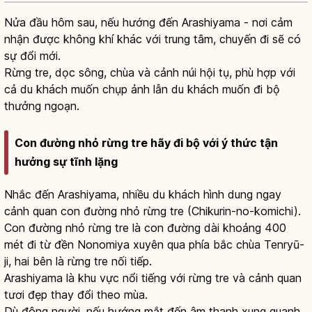
Nửa đầu hôm sau, nếu hướng đến Arashiyama - nơi cảm
nhận được không khí khác với trung tâm, chuyến đi sẽ có
sự đổi mới.
Rừng tre, dọc sông, chùa và cảnh núi hội tụ, phù hợp với
cả du khách muốn chụp ảnh lẫn du khách muốn đi bộ
thưởng ngoạn.
Con đường nhỏ rừng tre hãy đi bộ với ý thức tận
hưởng sự tĩnh lặng
Nhắc đến Arashiyama, nhiều du khách hình dung ngay
cảnh quan con đường nhỏ rừng tre (Chikurin-no-komichi).
Con đường nhỏ rừng tre là con đường dài khoảng 400
mét đi từ đền Nonomiya xuyên qua phía bắc chùa Tenryū-
ji, hai bên là rừng tre nối tiếp.
Arashiyama là khu vực nổi tiếng với rừng tre và cảnh quan
tươi đẹp thay đổi theo mùa.
Dù đông người, nếu hướng mắt đến âm thanh xung quanh