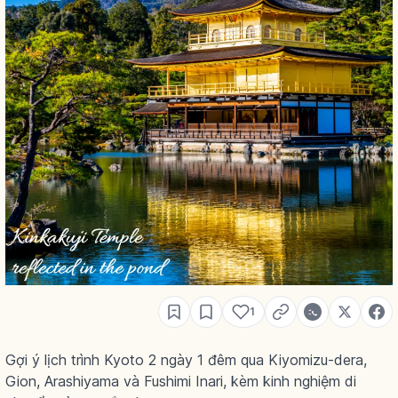
1
Gợi ý lịch trình Kyoto 2 ngày 1 đêm qua Kiyomizu-dera,
Gion, Arashiyama và Fushimi Inari, kèm kinh nghiệm di