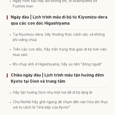
Ngày hôm sau hãy đổi không khí, đi Arashiyama và
Fushimi Inari
Ngày đầu | Lịch trình mẫu đi bộ từ Kiyomizu-dera
qua các con dốc Higashiyama
Tại Kiyomizu-dera, hãy thưởng thức cảnh sắc và không
khí viếng chùa
Trên các con dốc, hãy trân trọng thời gian đi bộ hơn việc
mua sắm
Khi chụp ảnh ở Higashiyama, hãy ưu tiên "dòng người"
Chiều ngày đầu | Lịch trình mẫu tận hưởng đêm
Kyoto tại Gion và trung tâm
Hãy tận hưởng Gion như một nơi để đi bộ lặng lẽ
Chợ Nishiki hãy ghé ngang để chạm đến văn hóa ẩm thực
với tư cách là "nhà bếp của Kyoto"