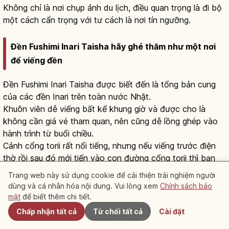
Không chỉ là nơi chụp ảnh du lịch, điều quan trọng là đi bộ
một cách cẩn trọng với tư cách là nơi tín ngưỡng.
Đền Fushimi Inari Taisha hãy ghé thăm như một nơi
để viếng đền
Đền Fushimi Inari Taisha được biết đến là tổng bản cung
của các đền Inari trên toàn nước Nhật.
Khuôn viên dễ viếng bất kể khung giờ và được cho là
không cần giá vé tham quan, nên cũng dễ lồng ghép vào
hành trình từ buổi chiều.
Cảnh cổng torii rất nổi tiếng, nhưng nếu viếng trước điện
thờ rồi sau đó mới tiến vào con đường cổng torii thì bạn
sẽ dễ cảm nhận ý nghĩa của nơi đây như một ngôi đền.
Trang web này sử dụng cookie để cải thiện trải nghiệm người
Khi chụp ảnh cũng vậy, đây là nơi cần ý thức không chắn
dùng và cá nhân hóa nội dung. Vui lòng xem
Chính sách bảo
Gần đây
lối di chuyển của người viếng đền.
mật
để biết thêm chi tiết.
Chấp nhận tất cả
Từ chối tất cả
Cài đặt
Con đường Senbon Torii càng vào sâu càng tăng