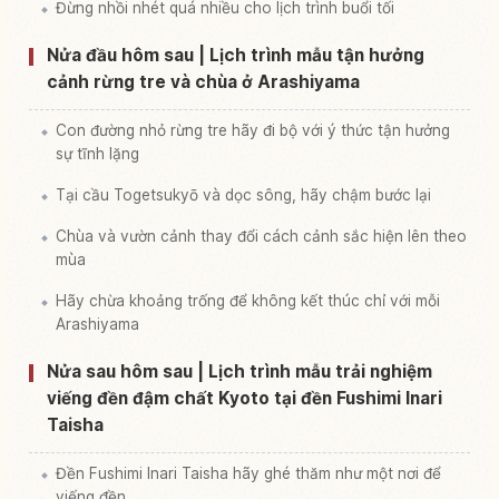
Đừng nhồi nhét quá nhiều cho lịch trình buổi tối
Nửa đầu hôm sau | Lịch trình mẫu tận hưởng
cảnh rừng tre và chùa ở Arashiyama
Con đường nhỏ rừng tre hãy đi bộ với ý thức tận hưởng
sự tĩnh lặng
Tại cầu Togetsukyō và dọc sông, hãy chậm bước lại
Chùa và vườn cảnh thay đổi cách cảnh sắc hiện lên theo
mùa
Hãy chừa khoảng trống để không kết thúc chỉ với mỗi
Arashiyama
Nửa sau hôm sau | Lịch trình mẫu trải nghiệm
viếng đền đậm chất Kyoto tại đền Fushimi Inari
Taisha
Đền Fushimi Inari Taisha hãy ghé thăm như một nơi để
viếng đền