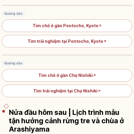
Quảng cáo
Tìm chỗ ở gần Pontocho, Kyoto
↗
Chợ Nishiki ở Kyoto: nhà bếp Kyoto dài
Tìm trải nghiệm tại Pontocho, Kyoto
↗
390m từ 1615
Đọc bài viết
→
Quảng cáo
Tìm chỗ ở gần Chợ Nishiki
↗
Tìm trải nghiệm tại Chợ Nishiki
↗
Nửa đầu hôm sau | Lịch trình mẫu
tận hưởng cảnh rừng tre và chùa ở
Arashiyama