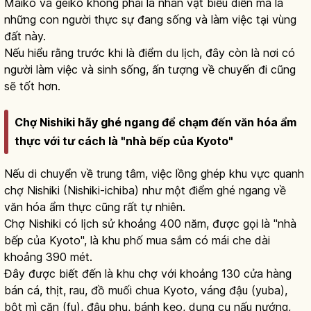
Maiko và geiko không phải là nhân vật biểu diễn mà là
những con người thực sự đang sống và làm việc tại vùng
đất này.
Nếu hiểu rằng trước khi là điểm du lịch, đây còn là nơi có
người làm việc và sinh sống, ấn tượng về chuyến đi cũng
sẽ tốt hơn.
Chợ Nishiki hãy ghé ngang để chạm đến văn hóa ẩm
thực với tư cách là "nhà bếp của Kyoto"
Nếu di chuyển về trung tâm, việc lồng ghép khu vực quanh
chợ Nishiki (Nishiki-ichiba) như một điểm ghé ngang về
văn hóa ẩm thực cũng rất tự nhiên.
Chợ Nishiki có lịch sử khoảng 400 năm, được gọi là "nhà
bếp của Kyoto", là khu phố mua sắm có mái che dài
khoảng 390 mét.
Đây được biết đến là khu chợ với khoảng 130 cửa hàng
bán cá, thịt, rau, đồ muối chua Kyoto, váng đậu (yuba),
bột mì căn (fu), đậu phụ, bánh kẹo, dụng cụ nấu nướng,