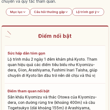
chuyển và quy tắc tham quan.
Mục lục
Câu hỏi thường gặp
Lộ trình gợi ý
Điểm nổi bật
Sức hấp dẫn tóm gọn
Lộ trình mẫu 2 ngày 1 đêm khám phá Kyoto. Tham
quan hiệu quả các điểm tiêu biểu như Kiyomizu-
dera, Gion, Arashiyama, Fushimi Inari Taisha, giúp
chuyến đi Kyoto lần đầu trở nên dễ chịu và thú vị
Điểm tham quan nổi bật
Sân khấu Kiyomizu và thác Otowa của Kiyomizu-
dera, con đường rừng tre (khoảng 400m) và cầu
Togetsukyo (dài khoảng 155m) ở Arashiyama,