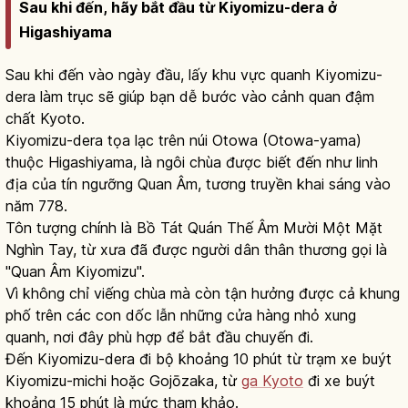
Sau khi đến, hãy bắt đầu từ Kiyomizu-dera ở
Higashiyama
Sau khi đến vào ngày đầu, lấy khu vực quanh Kiyomizu-
dera làm trục sẽ giúp bạn dễ bước vào cảnh quan đậm
chất Kyoto.
Kiyomizu-dera tọa lạc trên núi Otowa (Otowa-yama)
thuộc Higashiyama, là ngôi chùa được biết đến như linh
địa của tín ngưỡng Quan Âm, tương truyền khai sáng vào
năm 778.
Tôn tượng chính là Bồ Tát Quán Thế Âm Mười Một Mặt
Nghìn Tay, từ xưa đã được người dân thân thương gọi là
"Quan Âm Kiyomizu".
Vì không chỉ viếng chùa mà còn tận hưởng được cả khung
phố trên các con dốc lẫn những cửa hàng nhỏ xung
quanh, nơi đây phù hợp để bắt đầu chuyến đi.
Đến Kiyomizu-dera đi bộ khoảng 10 phút từ trạm xe buýt
Kiyomizu-michi hoặc Gojōzaka, từ
ga Kyoto
đi xe buýt
khoảng 15 phút là mức tham khảo.