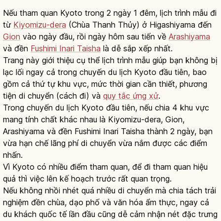
Nếu tham quan Kyoto trong 2 ngày 1 đêm, lịch trình mẫu đi
từ
Kiyomizu-dera
(Chùa Thanh Thủy) ở Higashiyama đến
Gion
vào ngày đầu, rồi ngày hôm sau tiến về
Arashiyama
và đền
Fushimi Inari Taisha
là dễ sắp xếp nhất.
Trang này giới thiệu cụ thể lịch trình mẫu giúp bạn không bị
lạc lối ngay cả trong chuyến du lịch Kyoto đầu tiên, bao
gồm cả thứ tự khu vực, mức thời gian cần thiết, phương
tiện di chuyển (cách đi) và
quy tắc ứng xử
.
Trong chuyến du lịch Kyoto đầu tiên, nếu chia 4 khu vực
mang tính chất khác nhau là Kiyomizu-dera, Gion,
Arashiyama và đền Fushimi Inari Taisha thành 2 ngày, bạn
vừa hạn chế lãng phí di chuyển vừa nắm được các điểm
nhấn.
Vì Kyoto có nhiều điểm tham quan, để đi tham quan hiệu
quả thì việc lên kế hoạch trước rất quan trọng.
Nếu không nhồi nhét quá nhiều di chuyển mà chia tách trải
nghiệm đền chùa, dạo phố và văn hóa ẩm thực, ngay cả
du khách quốc tế lần đầu cũng dễ cảm nhận nét đặc trưng