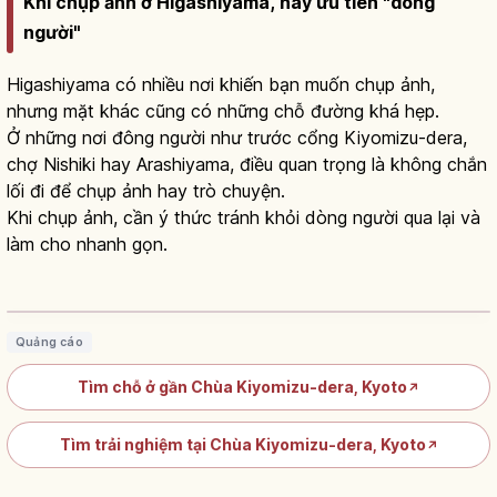
Khi chụp ảnh ở Higashiyama, hãy ưu tiên "dòng
người"
Higashiyama có nhiều nơi khiến bạn muốn chụp ảnh,
nhưng mặt khác cũng có những chỗ đường khá hẹp.
Ở những nơi đông người như trước cổng Kiyomizu-dera,
chợ Nishiki hay Arashiyama, điều quan trọng là không chắn
lối đi để chụp ảnh hay trò chuyện.
Khi chụp ảnh, cần ý thức tránh khỏi dòng người qua lại và
làm cho nhanh gọn.
Chùa Kiyomizu-dera ở Kyoto: sân gỗ và
thác Otowa 3 dòng
Đọc bài viết
→
Quảng cáo
Tìm chỗ ở gần Chùa Kiyomizu-dera, Kyoto
↗
Tìm trải nghiệm tại Chùa Kiyomizu-dera, Kyoto
↗