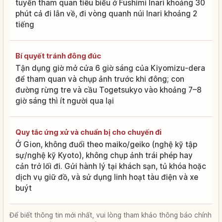
tuyến tham quan tiêu biểu ở Fushimi Inari khoảng 30
phút cả đi lẫn về, đi vòng quanh núi Inari khoảng 2
tiếng
Bí quyết tránh đông đúc
Tận dụng giờ mở cửa 6 giờ sáng của Kiyomizu-dera
để tham quan và chụp ảnh trước khi đông; con
đường rừng tre và cầu Togetsukyo vào khoảng 7–8
giờ sáng thì ít người qua lại
Quy tắc ứng xử và chuẩn bị cho chuyến đi
Ở Gion, không đuổi theo maiko/geiko (nghệ kỹ tập
sự/nghệ kỹ Kyoto), không chụp ảnh trái phép hay
cản trở lối đi. Gửi hành lý tại khách sạn, tủ khóa hoặc
dịch vụ giữ đồ, và sử dụng linh hoạt tàu điện và xe
buýt
Để biết thông tin mới nhất, vui lòng tham khảo thông báo chính