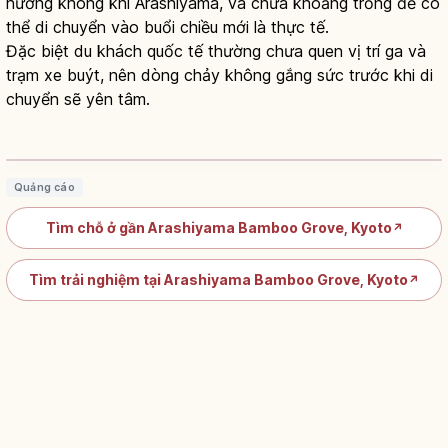
hưởng không khí Arashiyama, và chừa khoảng trống để có
thể di chuyển vào buổi chiều mới là thực tế.
Đặc biệt du khách quốc tế thường chưa quen vị trí ga và
trạm xe buýt, nên dòng chảy không gắng sức trước khi di
chuyển sẽ yên tâm.
Rừng tre ở Arashiyama, Kyoto: đường
hầm tre ~400m
Đọc bài viết
→
Quảng cáo
Tìm chỗ ở gần Arashiyama Bamboo Grove, Kyoto
↗
Tìm trải nghiệm tại Arashiyama Bamboo Grove, Kyoto
↗