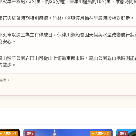
小火車單程約7.3公里、約25分鐘，保津川遊船約16公里、乘船時間
櫻花與紅葉時期特別擁擠。竹林小徑與渡月橋在早晨時段相對好走。
小火車以週三為主有停駛日，保津川遊船會因天候與水量改變航行狀
為安心。
嵐山猴子公園岩田山可從山上俯瞰京都市區，嵐山公園龜山地區則能
的散步。
為準。
人氣No.1
旅行
人氣No.2
旅行