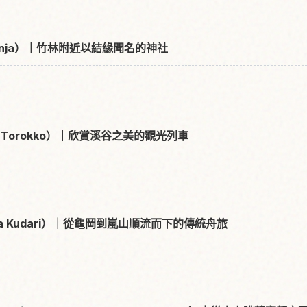
a-jinja）｜竹林附近以結緣聞名的神社
o Torokko）｜欣賞溪谷之美的觀光列車
wa Kudari）｜從龜岡到嵐山順流而下的傳統舟旅