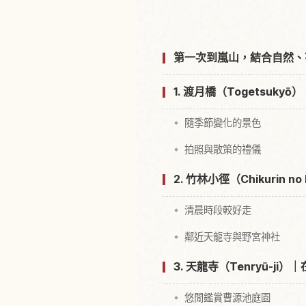
第一次到嵐山，結合自然、
1. 渡月橋（Togetsuk
隨季節變化的景色
拍照與散策的禮儀
2. 竹林小徑（Chikurin
清晨時段較好走
鄰近天龍寺與野宮神社
3. 天龍寺（Tenryū-j
悠閒鑑賞曹源池庭園