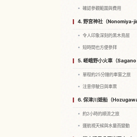
確認參觀範圍與費用
4. 野宮神社（Nonomiy
令人印象深刻的黑木鳥居
短時間也方便參拜
5. 嵯峨野小火車（Sagan
單程約25分鐘的車窗之旅
注意停駛日與車票
6. 保津川遊船（Hozuga
約2小時的順流之旅
運航視天候與水量而變動