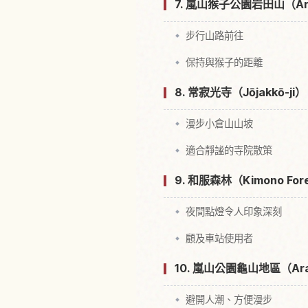
7. 嵐山猴子公園岩田山（Ara
步行山路前往
保持與猴子的距離
8. 常寂光寺（Jōjakkō
漫步小倉山山坡
適合靜謐的寺院散策
9. 和服森林（Kimono 
夜間點燈令人印象深刻
顧及車站使用者
10. 嵐山公園龜山地區（Ara
避開人潮、方便漫步