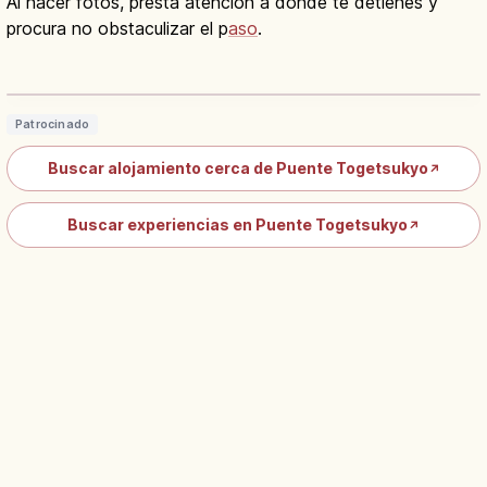
Al hacer fotos, presta atención a dónde te detienes y
procura no obstaculizar el p
aso
.
Puente Togetsukyo en Arashiyama:
símbolo de Kioto y cerezos
Leer artículo
→
Patrocinado
Buscar alojamiento cerca de Puente Togetsukyo
↗
Buscar experiencias en Puente Togetsukyo
↗