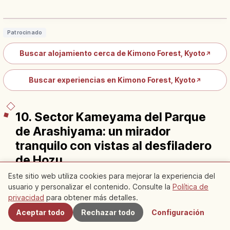
Columnas Kyo-yuzen en Arashiyama
Leer artículo
→
Patrocinado
Buscar alojamiento cerca de Kimono Forest, Kyoto
↗
Buscar experiencias en Kimono Forest, Kyoto
↗
10. Sector Kameyama del Parque
de Arashiyama: un mirador
tranquilo con vistas al desfiladero
de Hozu
Este sitio web utiliza cookies para mejorar la experiencia del
El sector Kameyama del Parque de Arashiyama es una
usuario y personalizar el contenido. Consulte la
Política de
Cercanos
zona de parque de gran riqueza natural, situada aguas
privacidad
para obtener más detalles.
arriba del puente Togetsukyō.
Aceptar todo
Rechazar todo
Configuración
Desde los miradores del parque a veces se pueden