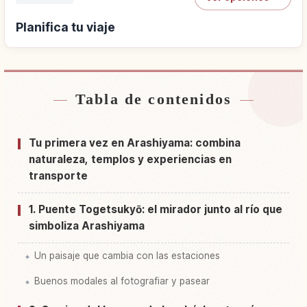
Planifica tu viaje
Tabla de contenidos
Buscar alojamiento
↗
Buscar experiencias
↗
Tu primera vez en Arashiyama: combina
naturaleza, templos y experiencias en
transporte
1. Puente Togetsukyō: el mirador junto al río que
simboliza Arashiyama
Un paisaje que cambia con las estaciones
Buenos modales al fotografiar y pasear