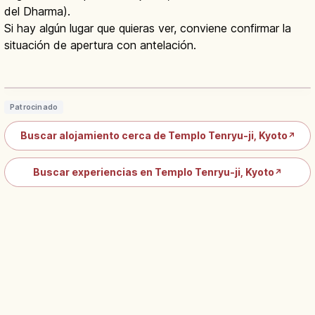
del Dharma).
Si hay algún lugar que quieras ver, conviene confirmar la
situación de apertura con antelación.
Templo Tenryu-ji en Arashiyama: zen,
UNESCO y jardín Sogenchi
Leer artículo
→
Patrocinado
Buscar alojamiento cerca de Templo Tenryu-ji, Kyoto
↗
Buscar experiencias en Templo Tenryu-ji, Kyoto
↗