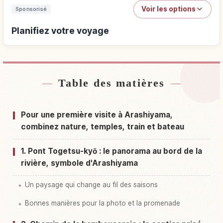
Voir les options
Sponsorisé
Planifiez votre voyage
Table des matières
Trouver un hébergement
↗
Trouver des activités
↗
Pour une première visite à Arashiyama,
combinez nature, temples, train et bateau
1. Pont Togetsu-kyō : le panorama au bord de la
rivière, symbole d'Arashiyama
Un paysage qui change au fil des saisons
Bonnes manières pour la photo et la promenade