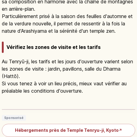
sa composition en harmonie avec la chaîne de montagnes
en arrière-plan.
Particulièrement prisé à la saison des feuilles d'automne et
de la verdure nouvelle, il permet de ressentir à la fois la
nature d'Arashiyama et la sérénité d'un temple zen.
Vérifiez les zones de visite et les tarifs
Au Tenryū-ji, les tarifs et les jours d'ouverture varient selon
les zones de visite : jardin, pavillons, salle du Dharma
(Hattō).
Si vous tenez à voir un lieu précis, mieux vaut vérifier au
préalable les conditions d'ouverture.
Tenryū-ji à Arashiyama : jardin
Sōgenchi et dragon au plafond
Lire l'article
→
Sponsorisé
Hébergements près de Temple Tenryu-ji, Kyoto
↗