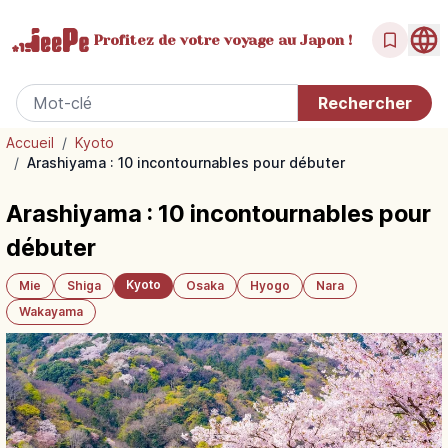
Profitez de votre
voyage au Japon !
Accueil
/
Kyoto
/
Arashiyama : 10 incontournables pour débuter
Arashiyama : 10 incontournables pour
débuter
Kyoto
Mie
Shiga
Osaka
Hyogo
Nara
Wakayama