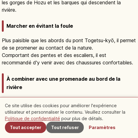
les gorges de Hozu et les barques qui descendent la
rivière.
Marcher en évitant la foule
Plus paisible que les abords du pont Togetsu-kyō, il permet
de se promener au contact de la nature.
Comportant des pentes et des escaliers, il est
recommandé d'y venir avec des chaussures confortables.
À combiner avec une promenade au bord de la
rivière
Proche du sentier longeant la rivière Ōi (Ōi-gawa), il se
Ce site utilise des cookies pour améliorer l'expérience
prête à une halte en profitant du paysage de la rivière.
utilisateur et personnaliser le contenu. Veuillez consulter la
À proximité
Il convient à qui souhaite découvrir non seulement le
Politique de confidentialité
pour plus de détails.
centre animé d'Arashiyama, mais aussi un lieu un peu plus
Tout accepter
Tout refuser
Paramètres
paisible.