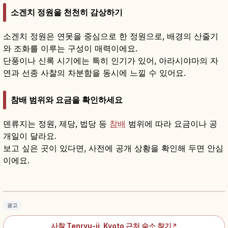
소겐치 정원을 천천히 감상하기
소겐치 정원은 연못을 중심으로 한 정원으로, 배경의 산줄기
와 조화를 이루는 구성이 매력이에요.
단풍이나 신록 시기에는 특히 인기가 있어, 아라시야마의 자
연과 선종 사찰의 차분함을 동시에 느낄 수 있어요.
참배 범위와 요금을 확인하세요
덴류지는 정원, 제당, 법당 등
참배
범위에 따라 요금이나 공
개일이 달라요.
보고 싶은 곳이 있다면, 사전에 공개 상황을 확인해 두면 안심
이에요.
덴류지란?｜교토 아라시야마 임제종 대본산·소
겐치 정원
기사 읽기
→
광고
사찰 Tenryu-ji, Kyoto 근처 숙소 찾기
↗