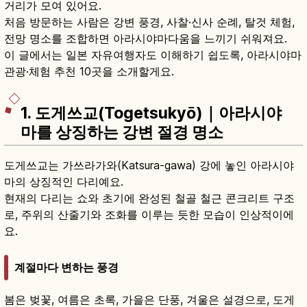
거리가 모여 있어요.
처음 방문하는 사람은 강변 풍경, 사찰·신사 순례, 탈것 체험,
전망 명소를 조합하면 아라시야마다움을 느끼기 쉬워져요.
이 글에서는 일본 자유여행자도 이해하기 쉽도록, 아라시야마
관광·체험 추천 10곳을 소개할게요.
1. 도게쓰교(Togetsukyō)｜아라시야
마를 상징하는 강변 절경 명소
도게쓰교는 가쓰라가와(Katsura-gawa) 강에 놓인 아라시야
마의 상징적인 다리예요.
현재의 다리는 쇼와 초기에 완성된 철골 철근 콘크리트 구조
로, 주위의 산줄기와 조화를 이루는 듯한 모습이 인상적이에
요.
계절마다 변하는 풍경
봄은 벚꽃, 여름은 초록, 가을은 단풍, 겨울은 설경으로, 도게