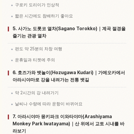
구로키 도리이가 인상적
짧은 시간에도 참배하기 좋아요
5. 사가노 도롯코 열차(Sagano Torokko)｜계곡 절경을
즐기는 관광 열차
편도 약 25분의 차창 여행
운휴일과 티켓에 주의
6. 호즈가와 뱃놀이(Hozugawa Kudari)｜가메오카에서
아라시야마로 강을 내려가는 전통 뱃길
약 2시간의 강 내려가기
날씨나 수량에 따라 운항이 바뀌어요
7. 아라시야마 몽키파크 이와타야마(Arashiyama
Monkey Park Iwatayama)｜산 위에서 교토 시내를 바
라보기