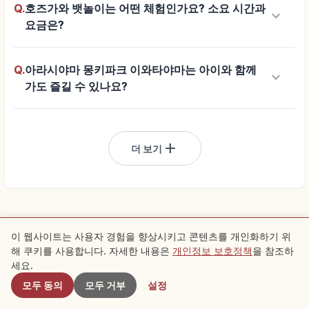
Q.
호즈가와 뱃놀이는 어떤 체험인가요? 소요 시간과
keyboard_arrow_down
요금은?
Q.
아라시야마 몽키파크 이와타야마는 아이와 함께
keyboard_arrow_down
가도 즐길 수 있나요?
add
더 보기
이 웹사이트는 사용자 경험을 향상시키고 콘텐츠를 개인화하기 위
해 쿠키를 사용합니다. 자세한 내용은
개인정보 보호정책
을 참조하
근처 스팟
광고
세요.
여행을 더 편리하게
모두 동의
모두 거부
설정