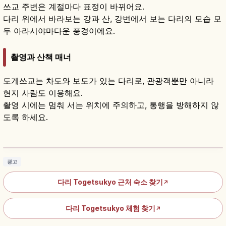
쓰교 주변은 계절마다 표정이 바뀌어요.
다리 위에서 바라보는 강과 산, 강변에서 보는 다리의 모습 모
두 아라시야마다운 풍경이에요.
촬영과 산책 매너
도게쓰교는 차도와 보도가 있는 다리로, 관광객뿐만 아니라
현지 사람도 이용해요.
촬영 시에는 멈춰 서는 위치에 주의하고, 통행을 방해하지 않
도록 하세요.
도게쓰쿄란?｜교토 아라시야마 사계절 다리·산
책 코스
기사 읽기
→
광고
다리 Togetsukyo 근처 숙소 찾기
↗
다리 Togetsukyo 체험 찾기
↗