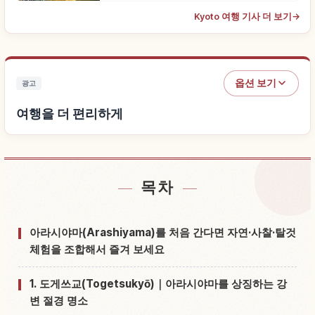
Kyoto 여행 기사 더 보기
→
옵션 보기
광고
여행을 더 편리하게
목차
숙소 찾기
↗
체험 찾기
↗
아라시야마(Arashiyama)를 처음 간다면 자연·사찰·탈것
체험을 조합해서 즐겨 보세요
1. 도게쓰교(Togetsukyō)｜아라시야마를 상징하는 강
변 절경 명소