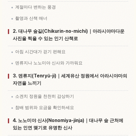
계절마다 변하는 풍경
촬영과 산책 매너
2. 대나무 숲길(Chikurin-no-michi)｜아라시야마다운
사진을 찍을 수 있는 인기 산책로
아침 시간대가 걷기 편해요
덴류지나 노노미야 신사와 가까워요
3. 덴류지(Tenryū-ji)｜세계유산 정원에서 아라시야마의
자연을 느끼기
소겐치 정원을 천천히 감상하기
참배 범위와 요금을 확인하세요
4. 노노미야 신사(Nonomiya-jinja)｜대나무 숲 근처에
있는 인연 맺기로 유명한 신사