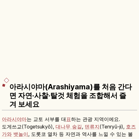
아라시야마(Arashiyama)를 처음 간다
면 자연·사찰·탈것 체험을 조합해서 즐
겨 보세요
아라시야마
는 교토 서부를 대
표
하는 관광 지역이에요.
도게쓰교(Togetsukyō),
대나무 숲길
,
덴류지
(Tenryū-ji),
호즈
가와
뱃놀이
, 도롯코 열차 등 자연과 역사를 느낄 수 있는 볼