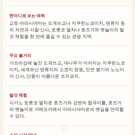
한마디로 보는 매력
교토·아라시야마는 도게쓰교나 지쿠린노코미치, 덴류지 등
의 자연과 사찰·신사, 토롯코 열차나 호즈가와 뱃놀이의 탈
것 체험을 한 번에 즐길 수 있는 관광 지역.
주요 볼거리
가쓰라강에 놓인 도게쓰교, 대나무가 이어지는 지쿠린노코
미치, 세계유산 덴류지의 소겐치 정원, 인연 맺기의 노노미
야 신사, 단풍이 아름다운 조자코지.
탈것 체험
사가노 토롯코 열차로 호즈가와 강변의 협곡미를, 호즈가
와 뱃놀이로 가메오카에서 아라시야마로의 뱃길을 만끽할
수 있다.
소요 시간 안내