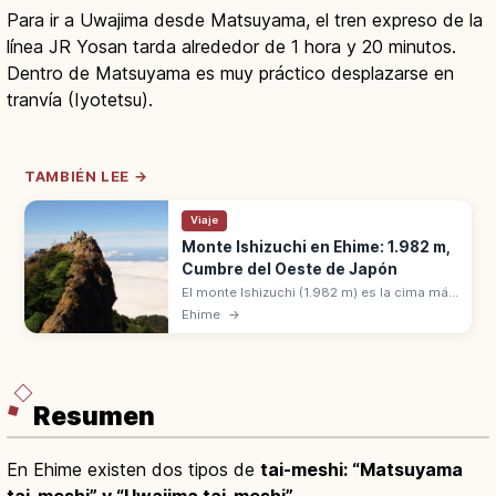
Para ir a Uwajima desde Matsuyama, el tren expreso de la
línea JR Yosan tarda alrededor de 1 hora y 20 minutos.
Dentro de Matsuyama es muy práctico desplazarse en
tranvía (Iyotetsu).
TAMBIÉN LEE →
Viaje
Monte Ishizuchi en Ehime: 1.982 m,
Cumbre del Oeste de Japón
El monte Ishizuchi (1.982 m) es la cima más
alta del oeste de Japón, en Ehime. Montaña
Ehime
→
sagrada del shugendō y pico Tengudake en
la cumbre. 100 montañas famosas.
Resumen
En Ehime existen dos tipos de
tai-meshi: “Matsuyama
tai-meshi” y “Uwajima tai-meshi”