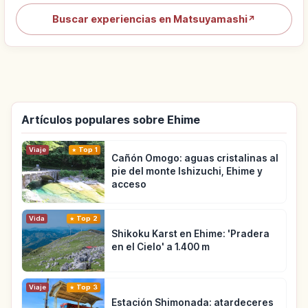
Buscar experiencias en Matsuyamashi
↗
Artículos populares sobre Ehime
Viaje
Top 1
Cañón Omogo: aguas cristalinas al
pie del monte Ishizuchi, Ehime y
acceso
Vida
Top 2
Shikoku Karst en Ehime: 'Pradera
en el Cielo' a 1.400 m
Viaje
Top 3
Estación Shimonada: atardeceres