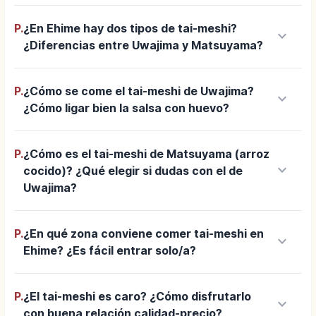
P.
¿En Ehime hay dos tipos de tai-meshi?
keyboard_arrow_down
¿Diferencias entre Uwajima y Matsuyama?
P.
¿Cómo se come el tai-meshi de Uwajima?
keyboard_arrow_down
¿Cómo ligar bien la salsa con huevo?
P.
¿Cómo es el tai-meshi de Matsuyama (arroz
keyboard_arrow_down
cocido)? ¿Qué elegir si dudas con el de
Uwajima?
P.
¿En qué zona conviene comer tai-meshi en
keyboard_arrow_down
Ehime? ¿Es fácil entrar solo/a?
P.
¿El tai-meshi es caro? ¿Cómo disfrutarlo
keyboard_arrow_down
con buena relación calidad-precio?