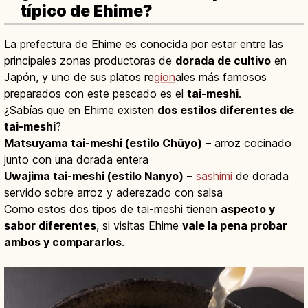
típico de Ehime?
La prefectura de Ehime es conocida por estar entre las
principales zonas productoras de
dorada de cultivo
en
Japón, y uno de sus platos re
gion
ales más famosos
preparados con este pescado es el
tai-meshi
.
¿Sabías que en Ehime existen
dos estilos diferentes de
tai-meshi
?
Matsuyama tai-meshi (estilo Chūyo)
– arroz cocinado
junto con una dorada entera
Uwajima tai-meshi (estilo Nanyo)
–
sashimi
de dorada
servido sobre arroz y aderezado con salsa
Como estos dos tipos de tai-meshi tienen
aspecto y
sabor diferentes
, si visitas Ehime
vale la pena probar
ambos y compararlos
.