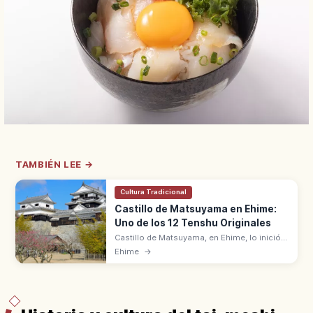
TAMBIÉN LEE →
Cultura Tradicional
Castillo de Matsuyama en Ehime:
Uno de los 12 Tenshu Originales
Castillo de Matsuyama, en Ehime, lo inició
Kato Yoshiaki en 1602 sobre el monte
Ehime
→
Katsuyama (132 m). Uno de los 12 tenshu
originales con vista al monte Ishizuchi.