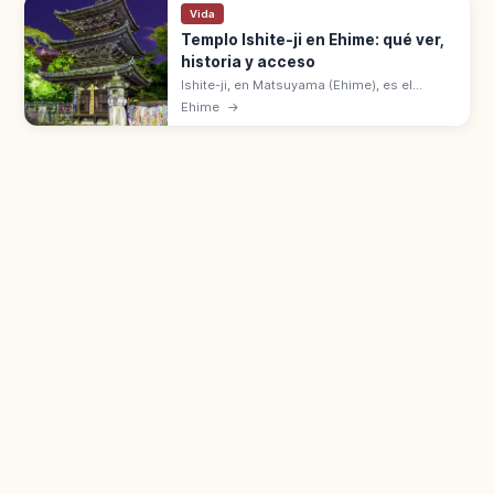
Vida
Templo Ishite-ji en Ehime: qué ver,
historia y acceso
Ishite-ji, en Matsuyama (Ehime), es el
templo n.º 51 de la peregrinación de los 88
Ehime
→
de Shikoku. Puerta Niō Tesoro Nacional, a 1
km de Dōgo Onsen.