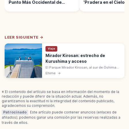
Punto Más Occidental de
'Pradera en el Cielo' 
Shikoku
LEER SIGUIENTE →
Viaje
Mirador Kirosan: estrecho de
Kurushima y acceso
El Parque Mirador Kirosan, al sur de Oshima
(Imabari), ofrece vistas del puente Kurushima
Ehime
→
Kaikyo y el mar interior de Seto. Guía para una
visita panorámica.
※ El contenido del artículo se basa en información del momento de la
redacción y puede diferir de la situación actual. Además, no
garantizamos la exactitud ni la integridad del contenido publicado,
agradecemos su comprensión.
Patrocinado
Este artículo puede contener anuncios (enlaces de
afiliados); podemos ganar una comisión por las reservas realizadas a
través de ellos.