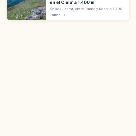
en el Cielo' a 1.400 m
Shikoku Karst, entre Ehime y Kochi a 1.400
m, es uno de los tres grandes karst con
Ehime
→
Akiyoshi-dai y Hirao-dai. 'Pradera en el
cielo' y observación de estrellas.