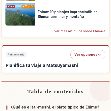
Viaje
Top 3
Ehime: 10 paisajes imprescindibles |
Shimanami, mar y montaña
Ver más artículos sobre Ehime
→
Ver opciones
Patrocinado
Planifica tu viaje a Matsuyamashi
Tabla de contenidos
Buscar alojamiento cerca de Matsuyamashi
↗
Buscar experiencias en Matsuyamashi
↗
¿Qué es el tai-meshi, el plato típico de Ehime?