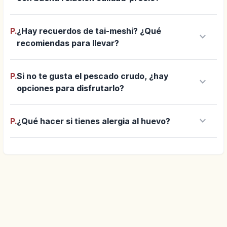
P.
¿Hay recuerdos de tai-meshi? ¿Qué
keyboard_arrow_down
recomiendas para llevar?
P.
Si no te gusta el pescado crudo, ¿hay
keyboard_arrow_down
opciones para disfrutarlo?
keyboard_arrow_down
P.
¿Qué hacer si tienes alergia al huevo?