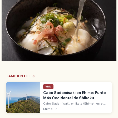
TAMBIÉN LEE →
Vida
Cabo Sadamisaki en Ehime: Punto
Más Occidental de Shikoku
Cabo Sadamisaki, en Ikata (Ehime), es el
punto más occidental de Shikoku. Faro
Ehime
→
blanco, aerogeneradores y fotos sobre el
mar de Uwa y el mar de Seto.