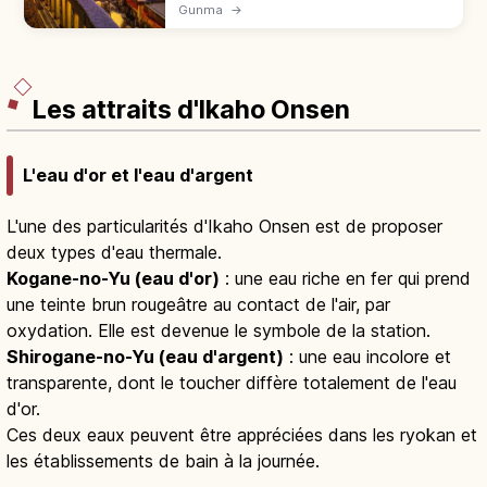
du Japon : 32 300 L/min, source pH 2,1 et
Gunma
→
Yubatake fumant. Yumomi à Netsu-no-Yu,
bain Sai-no-Kawara, 3 h de Tokyo.
Les attraits d'Ikaho Onsen
L'eau d'or et l'eau d'argent
L'une des particularités d'Ikaho Onsen est de proposer
deux types d'eau thermale.
Kogane-no-Yu (eau d'or)
: une eau riche en fer qui prend
une teinte brun rougeâtre au contact de l'air, par
oxydation. Elle est devenue le symbole de la station.
Shirogane-no-Yu (eau d'argent)
: une eau incolore et
transparente, dont le toucher diffère totalement de l'eau
d'or.
Ces deux eaux peuvent être appréciées dans les ryokan et
les établissements de bain à la journée.