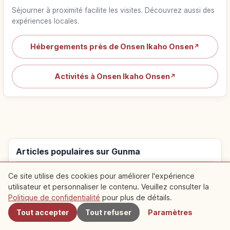
Séjourner à proximité facilite les visites. Découvrez aussi des
expériences locales.
Hébergements près de Onsen Ikaho Onsen
↗
Activités à Onsen Ikaho Onsen
↗
Articles populaires sur Gunma
Voyage
Top 1
Ce site utilise des cookies pour améliorer l'expérience
Mont Akagi à Gunma : lac Onuma,
utilisateur et personnaliser le contenu. Veuillez consulter la
À proximité
marais et balades
Politique de confidentialité
pour plus de détails.
Tout accepter
Tout refuser
Paramètres
Vie
Top 2