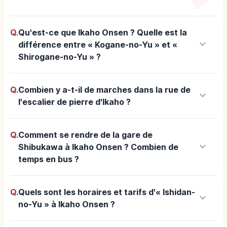
Q.
Qu'est-ce que Ikaho Onsen ? Quelle est la
keyboard_arrow_down
différence entre « Kogane-no-Yu » et «
Shirogane-no-Yu » ?
Q.
Combien y a-t-il de marches dans la rue de
keyboard_arrow_down
l'escalier de pierre d'Ikaho ?
Q.
Comment se rendre de la gare de
keyboard_arrow_down
Shibukawa à Ikaho Onsen ? Combien de
temps en bus ?
Q.
Quels sont les horaires et tarifs d'« Ishidan-
keyboard_arrow_down
no-Yu » à Ikaho Onsen ?