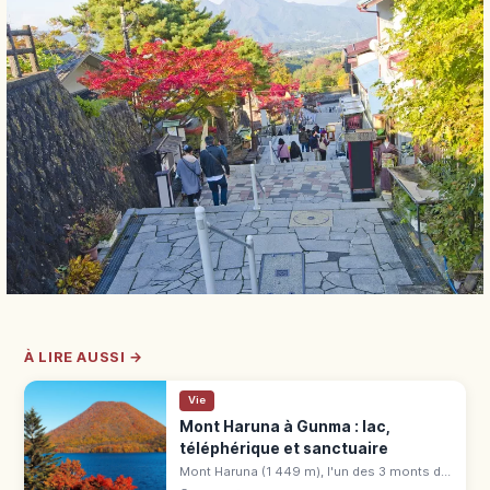
À LIRE AUSSI →
Vie
Mont Haruna à Gunma : lac,
téléphérique et sanctuaire
Mont Haruna (1 449 m), l'un des 3 monts de
Jōmō. Lac Haruna, Fuji de Haruna,