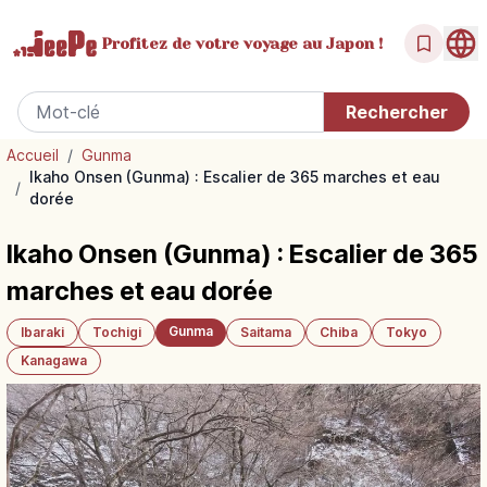
Profitez de votre
voyage au Japon !
Accueil
/
Gunma
Ikaho Onsen (Gunma) : Escalier de 365 marches et eau
/
dorée
Ikaho Onsen (Gunma) : Escalier de 365
marches et eau dorée
Gunma
Ibaraki
Tochigi
Saitama
Chiba
Tokyo
Kanagawa