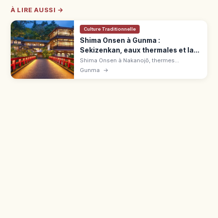
À LIRE AUSSI →
Culture Traditionnelle
Shima Onsen à Gunma :
Sekizenkan, eaux thermales et lac
bleu
Shima Onsen à Nakanojō, thermes
guérisseurs. Sekizenkan fondée en 1694,
Gunma
→
bain Genroku 1 500 ¥, lac Oku-Shima Blue,
Yakushidō, bus depuis Nakanojō.