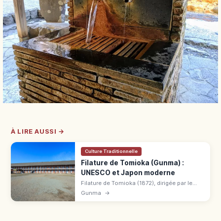
À LIRE AUSSI →
Culture Traditionnelle
Filature de Tomioka (Gunma) :
UNESCO et Japon moderne
Filature de Tomioka (1872), dirigée par le
Français Paul Brunat, symbole du Japon
Gunma
→
moderne. UNESCO 2014, 3 Trésors
nationaux, visite 1 000 ¥.