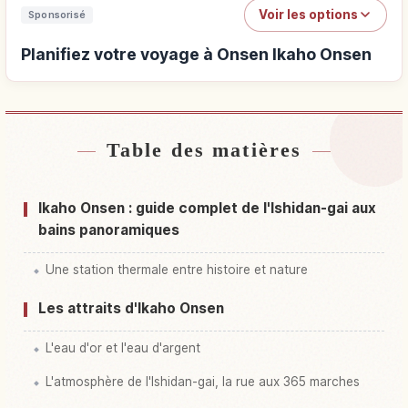
Voir les options
Sponsorisé
Planifiez votre voyage à Onsen Ikaho Onsen
Table des matières
Hébergements près de Onsen Ikaho Onsen
↗
Activités à Onsen Ikaho Onsen
↗
Ikaho Onsen : guide complet de l'Ishidan-gai aux
bains panoramiques
Une station thermale entre histoire et nature
Les attraits d'Ikaho Onsen
L'eau d'or et l'eau d'argent
L'atmosphère de l'Ishidan-gai, la rue aux 365 marches