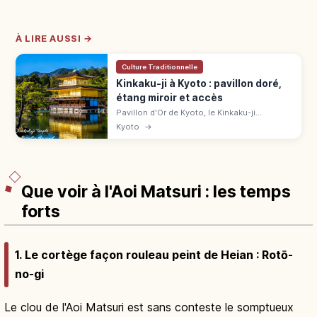
À LIRE AUSSI →
Culture Traditionnelle
Kinkaku-ji à Kyoto : pavillon doré,
étang miroir et accès
Pavillon d'Or de Kyoto, le Kinkaku-ji
(UNESCO) éblouit avec ses 3 étages dorés
Kyoto
→
reflétés dans l'étang. Tarifs, horaires, accès
en bus et meilleures saisons.
Que voir à l'Aoi Matsuri : les temps
forts
1. Le cortège façon rouleau peint de Heian : Rotō-
no-gi
Le clou de l'Aoi Matsuri est sans conteste le somptueux