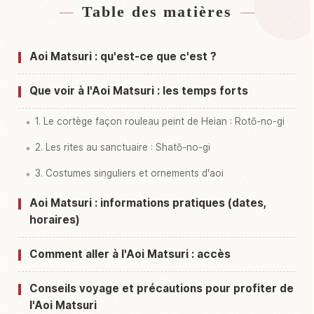
Table des matières
Hébergements près de Festival Aoi Matsuri,
↗
Kyoto
Aoi Matsuri : qu'est-ce que c'est ?
Activités à Festival Aoi Matsuri, Kyoto
↗
Que voir à l'Aoi Matsuri : les temps forts
1. Le cortège façon rouleau peint de Heian : Rotō-no-gi
2. Les rites au sanctuaire : Shatō-no-gi
3. Costumes singuliers et ornements d'aoi
Aoi Matsuri : informations pratiques (dates,
horaires)
Comment aller à l'Aoi Matsuri : accès
Conseils voyage et précautions pour profiter de
l'Aoi Matsuri