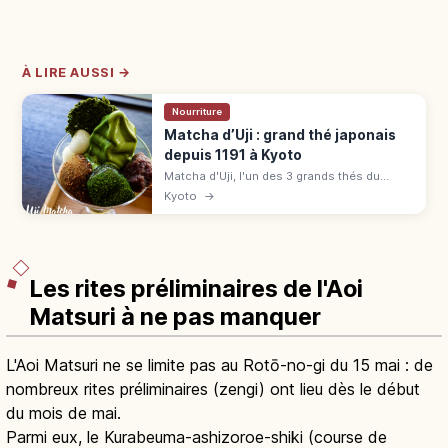
À LIRE AUSSI →
Nourriture
Matcha d’Uji : grand thé japonais
depuis 1191 à Kyoto
Matcha d'Uji, l'un des 3 grands thés du
Japon depuis 1191. Cueillette, parfaits, sites
Kyoto
→
UNESCO Byōdō-in et Ujigami : guide autour
de JR Uji.
Les rites préliminaires de l'Aoi
Matsuri à ne pas manquer
L'Aoi Matsuri ne se limite pas au Rotō-no-gi du 15 mai : de
nombreux rites préliminaires (zengi) ont lieu dès le début
du mois de mai.
Parmi eux, le Kurabeuma-ashizoroe-shiki (course de