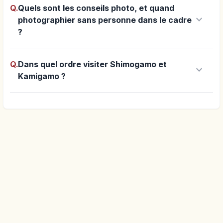
Q.
Quels sont les conseils photo, et quand
keyboard_arrow_down
photographier sans personne dans le cadre
?
Q.
Dans quel ordre visiter Shimogamo et
keyboard_arrow_down
Kamigamo ?