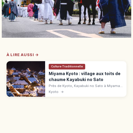
À LIRE AUSSI →
Culture Traditionnelle
Miyama Kyoto : village aux toits de
chaume Kayabuki no Sato
Près de Kyoto, Kayabuki no Sato à Miyama
compte 39 chaumières sur 50 maisons.
Kyoto
→
Musée, parking, accès en bus depuis
Hiyoshi.