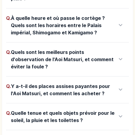
Q.
À quelle heure et où passe le cortège ?
keyboard_arrow_down
Quels sont les horaires entre le Palais
impérial, Shimogamo et Kamigamo ?
Q.
Quels sont les meilleurs points
keyboard_arrow_down
d'observation de l'Aoi Matsuri, et comment
éviter la foule ?
Q.
Y a-t-il des places assises payantes pour
keyboard_arrow_down
l'Aoi Matsuri, et comment les acheter ?
Q.
Quelle tenue et quels objets prévoir pour le
keyboard_arrow_down
soleil, la pluie et les toilettes ?