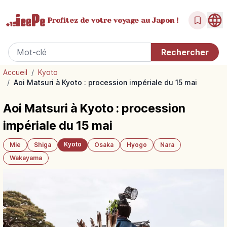
Profitez de votre
voyage au Japon !
Accueil
/
Kyoto
/
Aoi Matsuri à Kyoto : procession impériale du 15 mai
Aoi Matsuri à Kyoto : procession
impériale du 15 mai
Kyoto
Mie
Shiga
Osaka
Hyogo
Nara
Wakayama