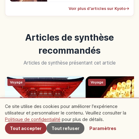
Voir plus d'articles sur Kyoto
→
Articles de synthèse
recommandés
Articles de synthèse présentant cet article
Voyage
Voyage
Ce site utilise des cookies pour améliorer l'expérience
utilisateur et personnaliser le contenu. Veuillez consulter la
À proximité
Politique de confidentialité
pour plus de détails.
Tout accepter
Tout refuser
Paramètres
10 sites du patrimoine mondial
Fêtes de Kyoto : 10 
à Kyoto
saisonniers