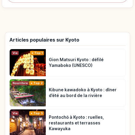
Articles populaires sur Kyoto
Vie
Top 1
Gion Matsuri Kyoto : défilé
Yamaboko (UNESCO)
Nourriture
Top 2
Kibune kawadoko à Kyoto : dîner
d’été au bord de la rivière
Vie
Top 3
Pontochō à Kyoto : ruelles,
restaurants et terrasses
Kawayuka