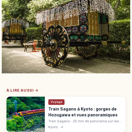
À LIRE AUSSI →
Voyage
Train Sagano à Kyoto : gorges de
Hozugawa et vues panoramiques
Train Sagano : 25 min de panorama sur les
gorges de Hozugawa (7,3 km). Tarif 880 ¥,
Kyoto
→
voiture « The Rich », réservation cerisiers et