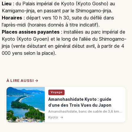
Lieu
: du Palais impérial de Kyoto (Kyoto Gosho) au
Kamigamo-jinja, en passant par le Shimogamo-jinja.
Horaires
: départ vers 10 h 30, suite du défilé dans
l'après-midi (horaires donnés à titre indicatif).
Places assises payantes
: installées au parc impérial de
Kyoto (Kyoto Gyoen) et le long de l'allée du Shimogamo-
jinja (vente débutant en général début avril, à partir de 4
000 yens selon la place).
À LIRE AUSSI →
Voyage
Amanohashidate Kyoto : guide
d'une des Trois Vues du Japon
Amanohashidate, banc de sable de 3,6 km
bordé de 6 700 pins : une des Trois Vues du
Kyoto
→
Japon. Panoramas, vélo, spécialités, accès
en 2h depuis Kyoto.