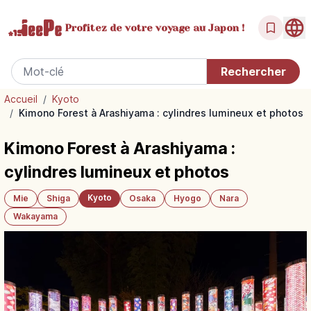
Profitez de votre
voyage au Japon !
Accueil
/
Kyoto
/
Kimono Forest à Arashiyama : cylindres lumineux et photos
Kimono Forest à Arashiyama :
cylindres lumineux et photos
Kyoto
Mie
Shiga
Osaka
Hyogo
Nara
Wakayama