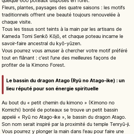
quelque 600 poteaux disposés en forêt.
Fleurs, plantes, paysages des quatre saisons : les motifs
traditionnels offrent une beauté toujours renouvelée à
chaque visite.
Tous les tissus sont teints à la main par les artisans de
Kameda Tomi Senkō Kōjō, et chaque poteau incarne le
savoir-faire ancestral du kyō-yūzen.
Vous pourrez vous amuser à chercher votre motif préféré
tout en flânant : c'est l'une des meilleures façons de
profiter de la Kimono Forest.
Le bassin du dragon Atago (Ryū no Atago-ike) : un
lieu réputé pour son énergie spirituelle
Au bout du « petit chemin du kimono » (Kimono no
Komichi) bordé de poteaux se trouve un petit bassin
appelé « Ryū no Atago-ike », le bassin du dragon Atago.
Son nom serait inspiré par la proximité du temple Tenryū-ji.
Vous pourrez y plonger la main dans l'eau pour faire une