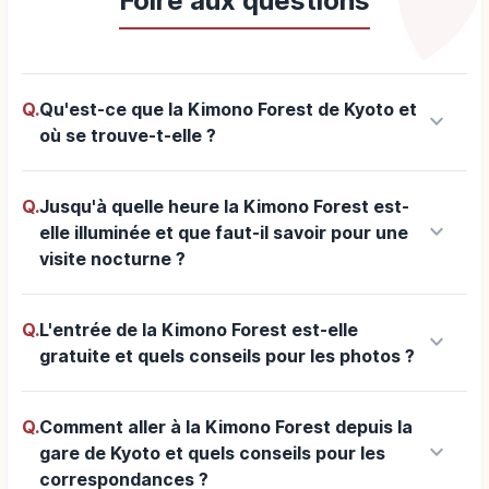
Foire aux questions
Q.
Qu'est-ce que la Kimono Forest de Kyoto et
keyboard_arrow_down
où se trouve-t-elle ?
Q.
Jusqu'à quelle heure la Kimono Forest est-
keyboard_arrow_down
elle illuminée et que faut-il savoir pour une
visite nocturne ?
Q.
L'entrée de la Kimono Forest est-elle
keyboard_arrow_down
gratuite et quels conseils pour les photos ?
Q.
Comment aller à la Kimono Forest depuis la
keyboard_arrow_down
gare de Kyoto et quels conseils pour les
correspondances ?