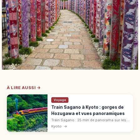
À LIRE AUSSI →
Voyage
Train Sagano à Kyoto : gorges de
Hozugawa et vues panoramiques
Train Sagano : 25 min de panorama sur les
gorges de Hozugawa (7,3 km). Tarif 880 ¥,
Kyoto
→
voiture « The Rich », réservation cerisiers et
érables.