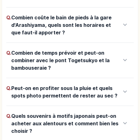
Q.
Combien coûte le bain de pieds à la gare
keyboard_arrow_down
d'Arashiyama, quels sont les horaires et
que faut-il apporter ?
Q.
Combien de temps prévoir et peut-on
keyboard_arrow_down
combiner avec le pont Togetsukyo et la
bambouseraie ?
Q.
Peut-on en profiter sous la pluie et quels
keyboard_arrow_down
spots photo permettent de rester au sec ?
Q.
Quels souvenirs à motifs japonais peut-on
keyboard_arrow_down
acheter aux alentours et comment bien les
choisir ?