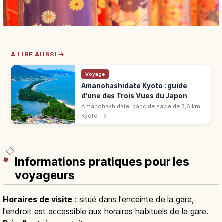
À LIRE AUSSI →
Voyage
Amanohashidate Kyoto : guide
d'une des Trois Vues du Japon
Amanohashidate, banc de sable de 3,6 km
bordé de 6 700 pins : une des Trois Vues du
Kyoto
→
Japon. Panoramas, vélo, spécialités, accès
en 2h depuis Kyoto.
Informations pratiques pour les
voyageurs
Horaires de visite
: situé dans l'enceinte de la gare,
l'endroit est accessible aux horaires habituels de la gare.