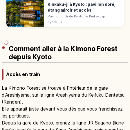
Kinkaku-ji à Kyoto : pavillon doré,
étang miroir et accès
Pavillon d'Or de Kyoto, le Kinkaku-ji
(UNESCO) éblouit avec ses 3 étages dorés
Kyoto
→
reflétés dans l'étang. Tarifs, horaires, accès
en bus et meilleures saisons.
Comment aller à la Kimono Forest
depuis Kyoto
Accès en train
La Kimono Forest se trouve à l'intérieur de la gare
d'Arashiyama, sur la ligne Arashiyama du Keifuku Dentetsu
(Randen).
Elle apparaît juste devant vous dès que vous franchissez
les portiques.
Depuis la gare de Kyoto, prenez la ligne JR Sagano (ligne
San'in) jusqu'à la gare de Saga-Arashiyama, puis comptez