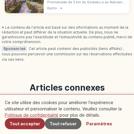
Promenade de 2 km du Ginkaku-ji au Nanzen-ji
le long du canal du lac Biwa. Cerisiers fin
Kyoto
→
mars-début avril, érables mi-nov.-déc.
Itinéraire et accès en bus.
※ Le contenu de l'article est basé sur des informations au moment de la
rédaction et peut différer de la situation actuelle. De plus, nous ne
garantissons pas l'exactitude et l'exhaustivité du contenu publié, merci de
votre compréhension.
Sponsorisé
Cet article peut contenir des publicités (liens affiliés) ;
nous pouvons percevoir une commission sur les réservations effectuées
via ces liens.
Articles connexes
Découvrez plus d'articles dans cette catégorie
Ce site utilise des cookies pour améliorer l'expérience
utilisateur et personnaliser le contenu. Veuillez consulter la
À proximité
Politique de confidentialité
pour plus de détails.
Kyoto
Kyoto
Tout accepter
Tout refuser
Paramètres