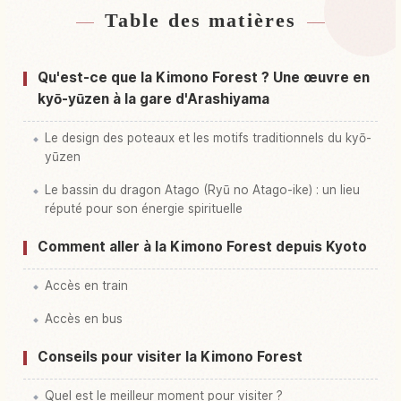
Table des matières
Hébergements près de Kimono Forest, Kyoto
↗
Activités à Kimono Forest, Kyoto
↗
Qu'est-ce que la Kimono Forest ? Une œuvre en
kyō-yūzen à la gare d'Arashiyama
Le design des poteaux et les motifs traditionnels du kyō-
yūzen
Le bassin du dragon Atago (Ryū no Atago-ike) : un lieu
réputé pour son énergie spirituelle
Comment aller à la Kimono Forest depuis Kyoto
Accès en train
Accès en bus
Conseils pour visiter la Kimono Forest
Quel est le meilleur moment pour visiter ?