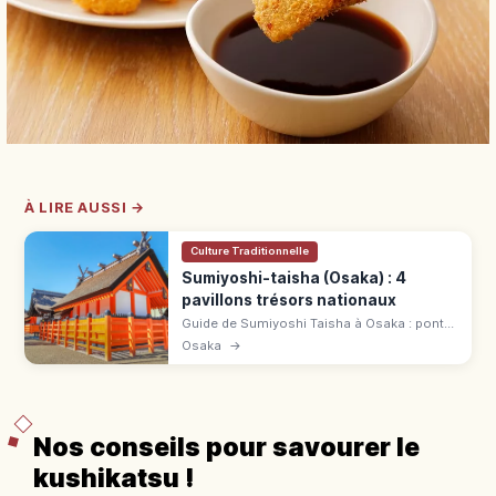
À LIRE AUSSI →
Culture Traditionnelle
Sumiyoshi-taisha (Osaka) : 4
pavillons trésors nationaux
Guide de Sumiyoshi Taisha à Osaka : pont
Taiko, quatre pavillons Trésors nationaux et
Osaka
→
accès rapide depuis la gare Sumiyoshi
Taisha.
Nos conseils pour savourer le
kushikatsu !