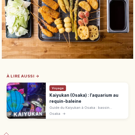
À LIRE AUSSI →
Voyage
Kaiyukan (Osaka) : l’aquarium au
requin-baleine
Guide du Kaiyukan à Osaka : bassin
Pacifique, requin-baleine, 620 espèces et
Osaka
→
accès depuis Osakako sur la ligne Chūō
pour préparer la visite.