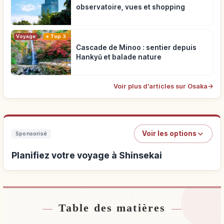
observatoire, vues et shopping
Voyage
Top 3
Cascade de Minoo : sentier depuis
Hankyū et balade nature
Voir plus d'articles sur Osaka
→
Voir les options
Sponsorisé
Planifiez votre voyage à Shinsekai
Table des matières
Hébergements près de Shinsekai
↗