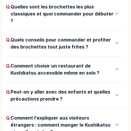
Q.
Quelles sont les brochettes les plus
keyboard_arrow_down
classiques et quoi commander pour débuter
?
Q.
Quels conseils pour commander et profiter
keyboard_arrow_down
des brochettes tout juste frites ?
Q.
Comment choisir un restaurant de
keyboard_arrow_down
Kushikatsu accessible même en solo ?
Q.
Peut-on y aller avec des enfants et quelles
keyboard_arrow_down
précautions prendre ?
Q.
Comment l'expliquer aux visiteurs
keyboard_arrow_down
étrangers : comment manger le Kushikatsu