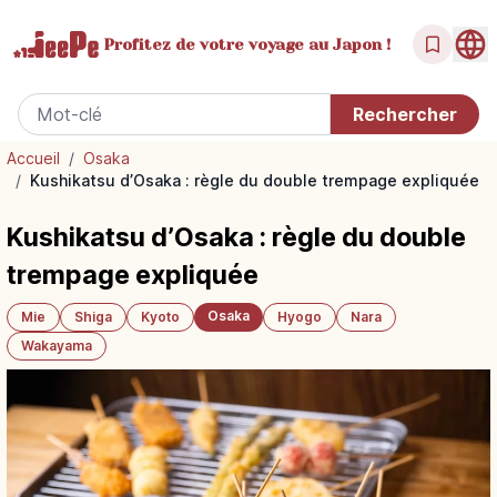
Profitez de votre
voyage au Japon !
Accueil
/
Osaka
/
Kushikatsu d’Osaka : règle du double trempage expliquée
Kushikatsu d’Osaka : règle du double
trempage expliquée
Osaka
Mie
Shiga
Kyoto
Hyogo
Nara
Wakayama