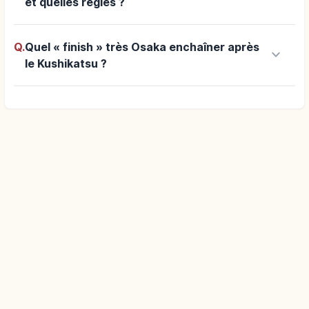
et quelles règles ?
Q.
Quel « finish » très Osaka enchaîner après
keyboard_arrow_down
le Kushikatsu ?