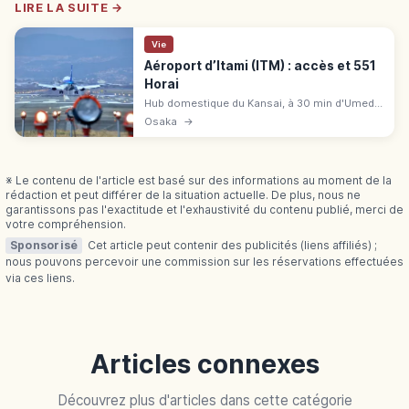
LIRE LA SUITE →
Vie
Aéroport d’Itami (ITM) : accès et 551
Horai
Hub domestique du Kansai, à 30 min d'Umeda
et 50 min à 1 h de Kyōto. Lignes JAL, ANA et
Osaka
→
vols intérieurs. Pratique pour Ōsaka, Kyōto et
Kōbe.
※ Le contenu de l'article est basé sur des informations au moment de la
rédaction et peut différer de la situation actuelle. De plus, nous ne
garantissons pas l'exactitude et l'exhaustivité du contenu publié, merci de
votre compréhension.
Sponsorisé
Cet article peut contenir des publicités (liens affiliés) ;
nous pouvons percevoir une commission sur les réservations effectuées
via ces liens.
Articles connexes
Découvrez plus d'articles dans cette catégorie