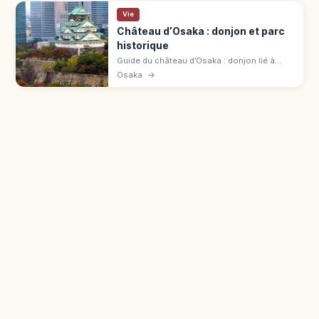
Vie
Château d’Osaka : donjon et parc
historique
Guide du château d’Osaka : donjon lié à
Toyotomi Hideyoshi, vue panoramique, parc
Osaka
→
aux cerisiers et accès depuis Morinomiya.