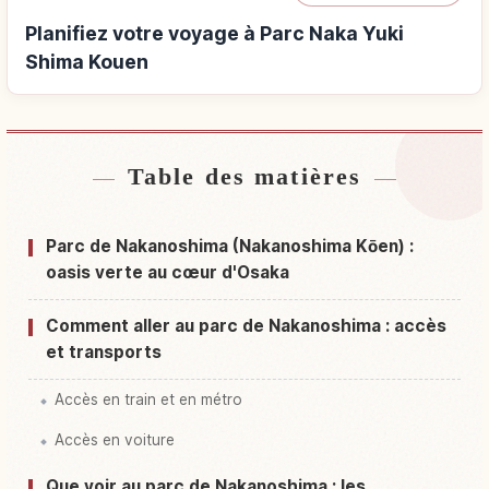
Planifiez votre voyage à Parc Naka Yuki
Shima Kouen
Table des matières
Hébergements près de Parc Naka Yuki Shima
↗
Kouen
Parc de Nakanoshima (Nakanoshima Kōen) :
Activités à Parc Naka Yuki Shima Kouen
↗
oasis verte au cœur d'Osaka
Comment aller au parc de Nakanoshima : accès
et transports
Accès en train et en métro
Accès en voiture
Que voir au parc de Nakanoshima : les