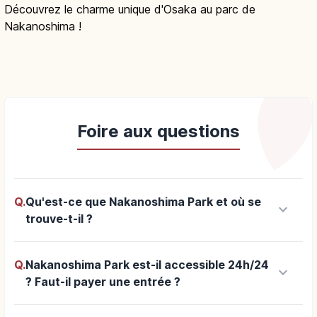
Découvrez le charme unique d'Osaka au parc de
Nakanoshima !
Foire aux questions
Q.
Qu'est-ce que Nakanoshima Park et où se
keyboard_arrow_down
trouve-t-il ?
Q.
Nakanoshima Park est-il accessible 24h/24
keyboard_arrow_down
? Faut-il payer une entrée ?