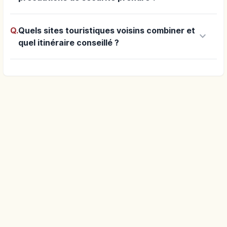
Q.
Quels sites touristiques voisins combiner et
keyboard_arrow_down
quel itinéraire conseillé ?