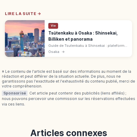
LIRE LA SUITE →
Vie
Tsūtenkaku à Osaka : Shinsekai,
Billiken et panorama
Guide de Tsutenkaku à Shinsekai : plateforme,
statue Billiken, Tower Slider de 60 m et accès
Osaka
→
depuis Ebisuchō pour explorer le quartier.
※ Le contenu de l'article est basé sur des informations au moment de la
rédaction et peut différer de la situation actuelle. De plus, nous ne
garantissons pas l'exactitude et l'exhaustivité du contenu publié, merci de
votre compréhension.
Sponsorisé
Cet article peut contenir des publicités (liens affiliés) ;
nous pouvons percevoir une commission sur les réservations effectuées
via ces liens.
Articles connexes