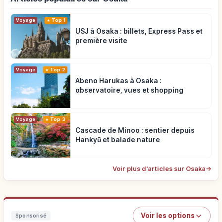
Voyage
Top 1
USJ à Osaka : billets, Express Pass et
première visite
Voyage
Top 2
Abeno Harukas à Osaka :
observatoire, vues et shopping
Voyage
Top 3
Cascade de Minoo : sentier depuis
Hankyū et balade nature
Voir plus d'articles sur Osaka
→
Voir les options
Sponsorisé