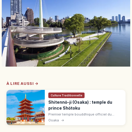
À LIRE AUSSI →
Culture Traditionnelle
Shitennō-ji (Osaka) : temple du
prince Shōtoku
Premier temple bouddhique officiel du
Japon, fondé en 593 par le prince Shōtoku à
Osaka
→
Osaka. Pagode à 5 étages, complexe 500 ¥,
jardins 300 ¥. 5 min du métro.