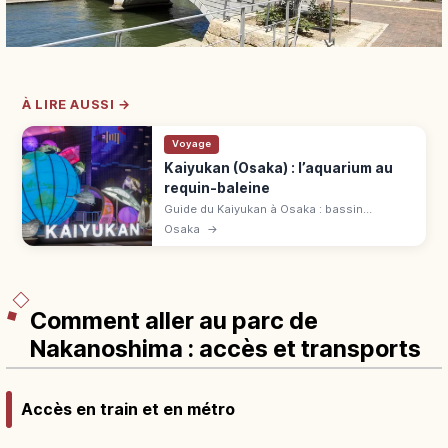
À LIRE AUSSI →
Voyage
Kaiyukan (Osaka) : l’aquarium au
requin-baleine
Guide du Kaiyukan à Osaka : bassin
Pacifique, requin-baleine, 620 espèces et
Osaka
→
accès depuis Osakako sur la ligne Chūō
pour préparer la visite.
Comment aller au parc de
Nakanoshima : accès et transports
Accès en train et en métro