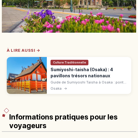
À LIRE AUSSI →
Culture Traditionnelle
Sumiyoshi-taisha (Osaka) : 4
pavillons trésors nationaux
Guide de Sumiyoshi Taisha à Osaka : pont
Taiko, quatre pavillons Trésors nationaux et
Osaka
→
accès rapide depuis la gare Sumiyoshi
Taisha.
Informations pratiques pour les
voyageurs