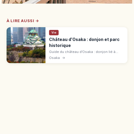
À LIRE AUSSI →
Vie
Château d’Osaka : donjon et parc
historique
Guide du château d’Osaka : donjon lié à
Toyotomi Hideyoshi, vue panoramique, parc
Osaka
→
aux cerisiers et accès depuis Morinomiya.