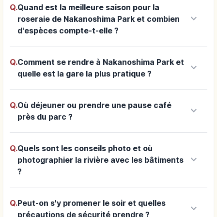
Q.
Quand est la meilleure saison pour la
keyboard_arrow_down
roseraie de Nakanoshima Park et combien
d'espèces compte-t-elle ?
Q.
Comment se rendre à Nakanoshima Park et
keyboard_arrow_down
quelle est la gare la plus pratique ?
Q.
Où déjeuner ou prendre une pause café
keyboard_arrow_down
près du parc ?
Q.
Quels sont les conseils photo et où
keyboard_arrow_down
photographier la rivière avec les bâtiments
?
Q.
Peut-on s'y promener le soir et quelles
keyboard_arrow_down
précautions de sécurité prendre ?