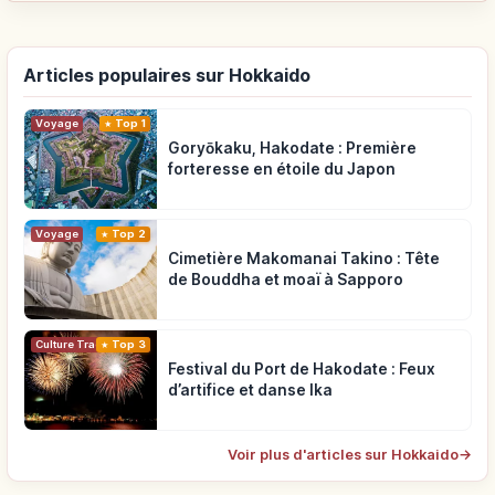
Articles populaires sur Hokkaido
Voyage
Top 1
Goryōkaku, Hakodate : Première
forteresse en étoile du Japon
Voyage
Top 2
Cimetière Makomanai Takino : Tête
de Bouddha et moaï à Sapporo
Top 3
Culture Traditionnelle
Festival du Port de Hakodate : Feux
d’artifice et danse Ika
Voir plus d'articles sur Hokkaido
→