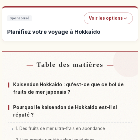
Voir les options
Sponsorisé
Planifiez votre voyage à Hokkaido
Table des matières
Hébergements près de Hokkaido
↗
Activités à Hokkaido
↗
Kaisendon Hokkaido : qu'est-ce que ce bol de
fruits de mer japonais ?
Pourquoi le kaisendon de Hokkaido est-il si
réputé ?
1. Des fruits de mer ultra-frais en abondance