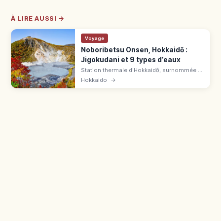
À LIRE AUSSI →
Voyage
Noboribetsu Onsen, Hokkaidō :
Jigokudani et 9 types d’eaux
Station thermale d'Hokkaidō, surnommée «
grand magasin des onsen ». Source au
Hokkaido
→
Jigokudani : eaux sulfureuse, chlorurée,
acide et ferrugineuse, yumeguri.