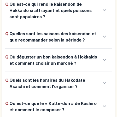
Q.
Qu'est-ce qui rend le kaisendon de
keyboard_arrow_down
Hokkaido si attrayant et quels poissons
sont populaires ?
Q.
Quelles sont les saisons des kaisendon et
keyboard_arrow_down
que recommander selon la période ?
Q.
Où déguster un bon kaisendon à Hokkaido
keyboard_arrow_down
et comment choisir un marché ?
Q.
Quels sont les horaires du Hakodate
keyboard_arrow_down
Asaichi et comment l'organiser ?
Q.
Qu'est-ce que le « Katte-don » de Kushiro
keyboard_arrow_down
et comment le composer ?