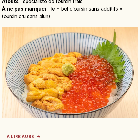
Atouts
: spécialiste de l'oursin frais.
À ne pas manquer
: le « bol d'oursin sans additifs »
(oursin cru sans alun).
À LIRE AUSSI →