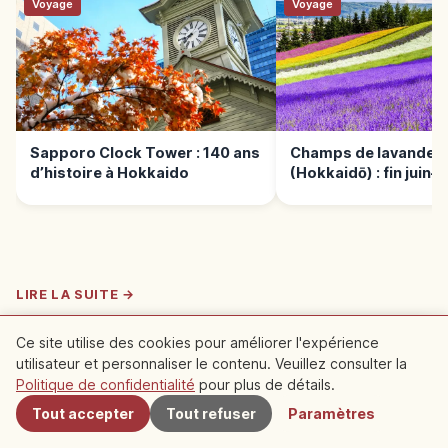
Voyage
Voyage
Sapporo Clock Tower : 140 ans
Champs de lavande d
d’histoire à Hokkaido
(Hokkaidō) : fin juin–
LIRE LA SUITE →
Vie
Ce site utilise des cookies pour améliorer l'expérience
Aéroport de New Chitose : Sapporo
utilisateur et personnaliser le contenu. Veuillez consulter la
À proximité
et gourmets
Politique de confidentialité
pour plus de détails.
Principale porte aérienne d'Hokkaidō (CTS) :
Tout accepter
Tout refuser
Paramètres
JR Rapid Airport vers Sapporo en 33-41 min (1
Hokkaido
→
200 ¥), bus vers Otaru et Niseko. Onsen et
allée des ramen sur place.