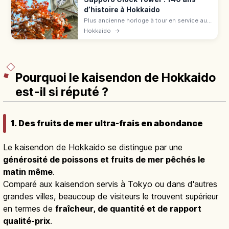
d’histoire à Hokkaido
Plus ancienne horloge à tour en service au
Japon (1878), toit rouge, murs blancs à
Hokkaido
→
Sapporo. Ancienne salle de l'École
d'agriculture, 140 ans d'histoire.
Pourquoi le kaisendon de Hokkaido
est-il si réputé ?
1. Des fruits de mer ultra-frais en abondance
Le kaisendon de Hokkaido se distingue par une
générosité de poissons et fruits de mer pêchés le
matin même
.
Comparé aux kaisendon servis à Tokyo ou dans d'autres
grandes villes, beaucoup de visiteurs le trouvent supérieur
en termes de
fraîcheur, de quantité et de rapport
qualité-prix
.