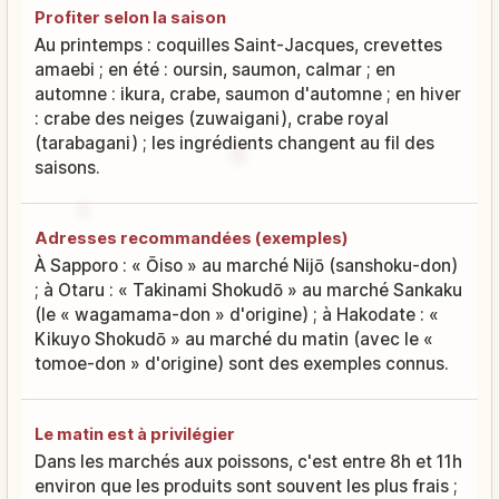
Profiter selon la saison
Au printemps : coquilles Saint-Jacques, crevettes
amaebi ; en été : oursin, saumon, calmar ; en
automne : ikura, crabe, saumon d'automne ; en hiver
: crabe des neiges (zuwaigani), crabe royal
(tarabagani) ; les ingrédients changent au fil des
saisons.
Adresses recommandées (exemples)
À Sapporo : « Ōiso » au marché Nijō (sanshoku-don)
; à Otaru : « Takinami Shokudō » au marché Sankaku
(le « wagamama-don » d'origine) ; à Hakodate : «
Kikuyo Shokudō » au marché du matin (avec le «
tomoe-don » d'origine) sont des exemples connus.
Le matin est à privilégier
Dans les marchés aux poissons, c'est entre 8h et 11h
environ que les produits sont souvent les plus frais ;