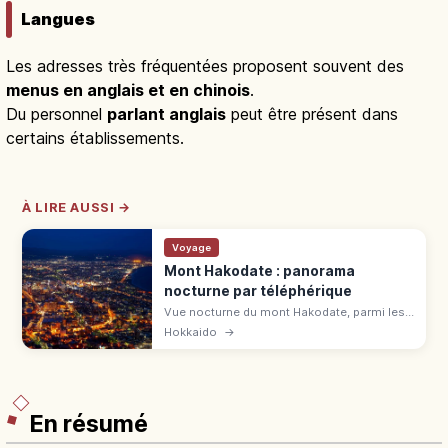
Langues
Les adresses très fréquentées proposent souvent des
menus en anglais et en chinois
.
Du personnel
parlant anglais
peut être présent dans
certains établissements.
À LIRE AUSSI →
Voyage
Mont Hakodate : panorama
nocturne par téléphérique
Vue nocturne du mont Hakodate, parmi les
3 plus belles du Japon et 3 étoiles au Guide
Hokkaido
→
Vert Michelin. Tombolo entre baie de
Hakodate et détroit de Tsugaru.
En résumé