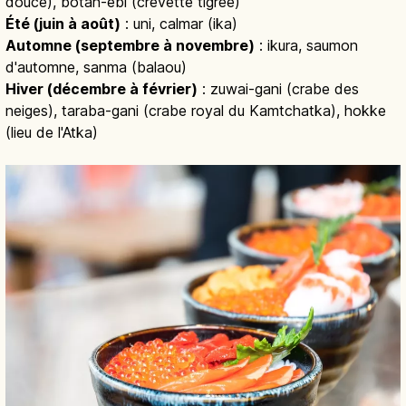
douce), botan-ebi (crevette tigrée)
Été (juin à août)
: uni, calmar (ika)
Automne (septembre à novembre)
: ikura, saumon
d'automne, sanma (balaou)
Hiver (décembre à février)
: zuwai-gani (crabe des
neiges), taraba-gani (crabe royal du Kamtchatka), hokke
(lieu de l'Atka)