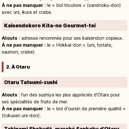
À ne pas manquer
: le « bol tricolore » (sanshoku-don)
avec uni, ikura et crabe.
Kaisendokoro Kita-no Gourmet-tei
Atouts
: adresse renommée pour ses kaisendon copieux.
À ne pas manquer
: le « Hokkai-don » (uni, hotate,
saumon, crabe).
2. À Otaru
Otaru Tatsumi-zushi
Atouts
: l'un des sushiya les plus appréciés d'Otaru pour
ses spécialités de fruits de mer.
À ne pas manquer
: le « bol d'oursin de première qualité »
(tokusen uni-don).
Takinami Shokudō, marché Sankaku d'Otaru