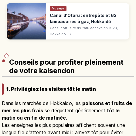
Voyage
Canal d’Otaru : entrepôts et 63
lampadaires à gaz, Hokkaidō
Canal portuaire d'Otaru achevé en 1923,
long de 1 140 m. Entrepôts en pierre, 63
Hokkaido
→
lampadaires à gaz illuminés au crépuscule.
Paysage rétro d'Hokkaidō.
Conseils pour profiter pleinement
de votre kaisendon
1. Privilégiez les visites tôt le matin
Dans les marchés de Hokkaido, les
poissons et fruits de
mer les plus frais
se dégustent généralement
tôt le
matin ou en fin de matinée
.
Les enseignes les plus populaires affichent souvent une
longue file d'attente avant midi : arrivez tôt pour éviter