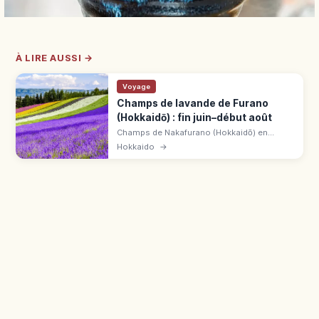
À LIRE AUSSI →
Voyage
Champs de lavande de Furano
(Hokkaidō) : fin juin–début août
Champs de Nakafurano (Hokkaidō) en
floraison de fin juin à début août, pic mi-
Hokkaido
→
juillet. Vue sur la chaîne du Tokachi-dake,
accès souvent gratuit.