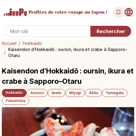
Profitez de votre
voyage au Japon !
Accueil
/
Hokkaido
Kaisendon d’Hokkaidō : oursin, ikura et crabe à Sapporo–
/
Otaru
Kaisendon d’Hokkaidō : oursin, ikura et
crabe à Sapporo–Otaru
Hokkaido
Aomori
Iwate
Miyagi
Akita
Yamagata
Fukushima