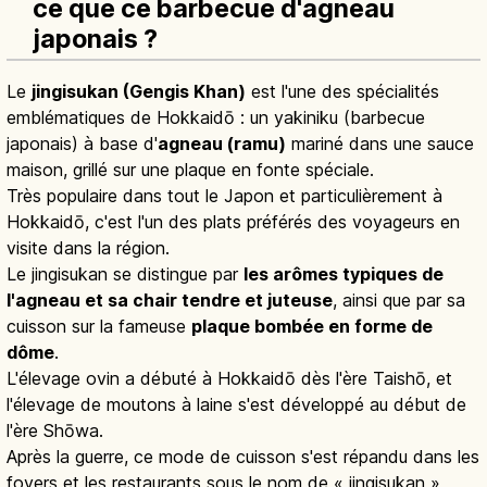
ce que ce barbecue d'agneau
japonais ?
Le
jingisukan (Gengis Khan)
est l'une des spécialités
emblématiques de Hokkaidō : un yakiniku (barbecue
japonais) à base d'
agneau (ramu)
mariné dans une sauce
maison, grillé sur une plaque en fonte spéciale.
Très populaire dans tout le Japon et particulièrement à
Hokkaidō, c'est l'un des plats préférés des voyageurs en
visite dans la région.
Le jingisukan se distingue par
les arômes typiques de
l'agneau et sa chair tendre et juteuse
, ainsi que par sa
cuisson sur la fameuse
plaque bombée en forme de
dôme
.
L'élevage ovin a débuté à Hokkaidō dès l'ère Taishō, et
l'élevage de moutons à laine s'est développé au début de
l'ère Shōwa.
Après la guerre, ce mode de cuisson s'est répandu dans les
foyers et les restaurants sous le nom de « jingisukan »,