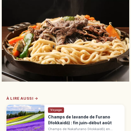
À LIRE AUSSI →
Voyage
Champs de lavande de Furano
(Hokkaidō) : fin juin–début août
Champs de Nakafurano (Hokkaidō) en