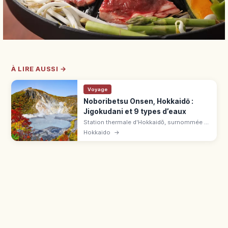
À LIRE AUSSI →
Voyage
Noboribetsu Onsen, Hokkaidō :
Jigokudani et 9 types d’eaux
Station thermale d'Hokkaidō, surnommée «
grand magasin des onsen ». Source au
Hokkaido
→
Jigokudani : eaux sulfureuse, chlorurée,
acide et ferrugineuse, yumeguri.