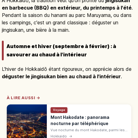
À Hokkaidō, la tradition veut qu'on profite du
jingisukan
en barbecue (BBQ) en extérieur, du printemps à l'été
.
Pendant la saison du hanami au parc Maruyama, ou dans
les campings, c'est un grand classique : déguster un
jingisukan, une bière à la main.
Automne et hiver (septembre à février) : à
savourer au chaud à l'intérieur
L'hiver de Hokkaidō étant rigoureux, on apprécie alors de
déguster le jingisukan bien au chaud à l'intérieur
.
À LIRE AUSSI →
Voyage
Mont Hakodate : panorama
nocturne par téléphérique
Vue nocturne du mont Hakodate, parmi les
3 plus belles du Japon et 3 étoiles au Guide
Hokkaido
→