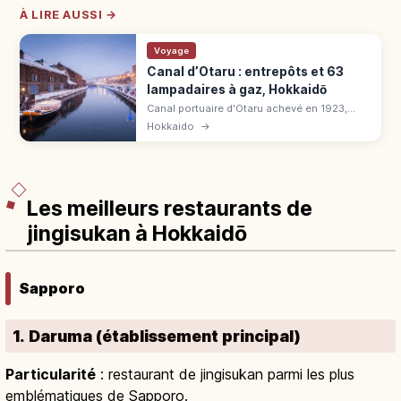
À LIRE AUSSI →
Voyage
Canal d’Otaru : entrepôts et 63
lampadaires à gaz, Hokkaidō
Canal portuaire d'Otaru achevé en 1923,
long de 1 140 m. Entrepôts en pierre, 63
Hokkaido
→
lampadaires à gaz illuminés au crépuscule.
Paysage rétro d'Hokkaidō.
Les meilleurs restaurants de
jingisukan à Hokkaidō
Sapporo
1. Daruma (établissement principal)
Particularité
: restaurant de jingisukan parmi les plus
emblématiques de Sapporo.