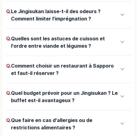
Q.
Le Jingisukan laisse-t-il des odeurs ?
keyboard_arrow_down
Comment limiter l'imprégnation ?
Q.
Quelles sont les astuces de cuisson et
keyboard_arrow_down
l'ordre entre viande et légumes ?
Q.
Comment choisir un restaurant à Sapporo
keyboard_arrow_down
et faut-il réserver ?
Q.
Quel budget prévoir pour un Jingisukan ? Le
keyboard_arrow_down
buffet est-il avantageux ?
Q.
Que faire en cas d'allergies ou de
keyboard_arrow_down
restrictions alimentaires ?