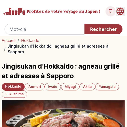
Profitez de votre
voyage au Japon !
Accueil
/
Hokkaido
Jingisukan d’Hokkaidō : agneau grillé et adresses à
/
Sapporo
Jingisukan d’Hokkaidō : agneau grillé
et adresses à Sapporo
Hokkaido
Aomori
Iwate
Miyagi
Akita
Yamagata
Fukushima