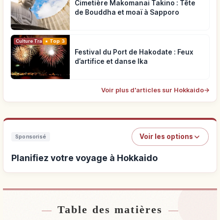
Cimetière Makomanai Takino : Tête
de Bouddha et moaï à Sapporo
Top 3
Culture Traditionnelle
Festival du Port de Hakodate : Feux
d’artifice et danse Ika
Voir plus d'articles sur Hokkaido
→
Voir les options
Sponsorisé
Planifiez votre voyage à Hokkaido
Table des matières
Hébergements près de Hokkaido
↗