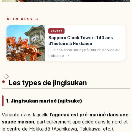
À LIRE AUSSI →
Voyage
Sapporo Clock Tower : 140 ans
d’histoire à Hokkaido
Plus ancienne horloge à tour en service au
Japon (1878), toit rouge, murs blancs à
Hokkaido
→
Sapporo. Ancienne salle de l'École
d'agriculture, 140 ans d'histoire.
Les types de jingisukan
1. Jingisukan mariné (ajitsuke)
Variante dans laquelle l'
agneau est pré-mariné dans une
sauce maison
, particulièrement appréciée dans le nord et
le centre de Hokkaidō (Asahikawa, Takikawa, etc.).