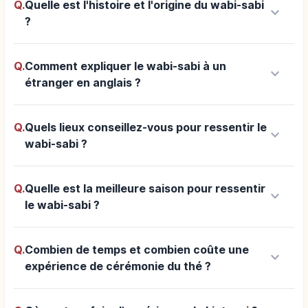
Q.
Quelle est l'histoire et l'origine du wabi-sabi
keyboard_arrow_down
?
Q.
Comment expliquer le wabi-sabi à un
keyboard_arrow_down
étranger en anglais ?
Q.
Quels lieux conseillez-vous pour ressentir le
keyboard_arrow_down
wabi-sabi ?
Q.
Quelle est la meilleure saison pour ressentir
keyboard_arrow_down
le wabi-sabi ?
Q.
Combien de temps et combien coûte une
keyboard_arrow_down
expérience de cérémonie du thé ?