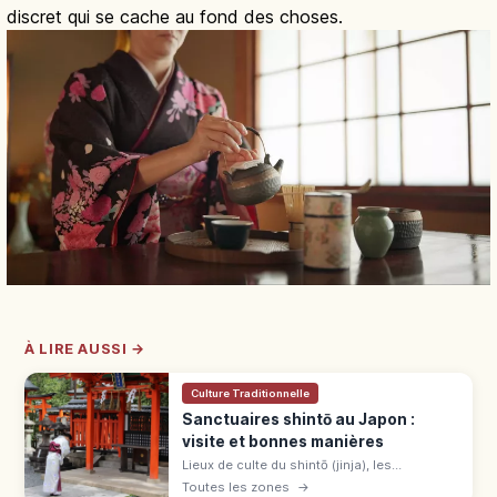
discret qui se cache au fond des choses.
À LIRE AUSSI →
Culture Traditionnelle
Sanctuaires shintō au Japon :
visite et bonnes manières
Lieux de culte du shintō (jinja), les
sanctuaires japonais sont environ 80 000
Toutes les zones
→