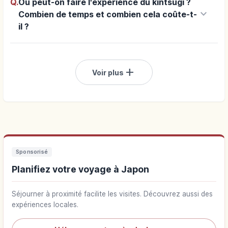
Q.
Où peut-on faire l'expérience du kintsugi ?
keyboard_arrow_down
Combien de temps et combien cela coûte-t-
il ?
add
Voir plus
Sponsorisé
Planifiez votre voyage à Japon
Séjourner à proximité facilite les visites. Découvrez aussi des
expériences locales.