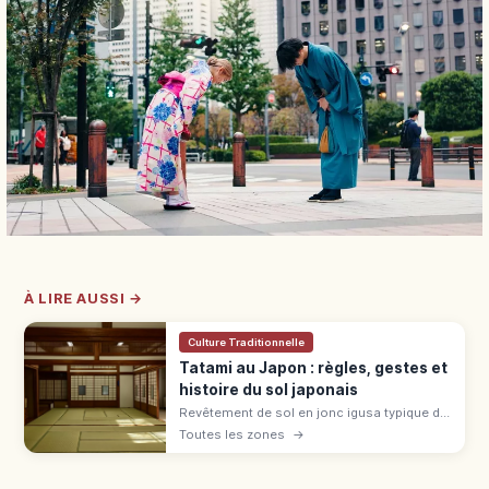
À LIRE AUSSI →
Culture Traditionnelle
Tatami au Japon : règles, gestes et
histoire du sol japonais
Revêtement de sol en jonc igusa typique du
washitsu, le tatami se généralise à l'époque
Toutes les zones
→
Muromachi. Règles : chaussettes, bord,
bagages en ryokan et auberge.