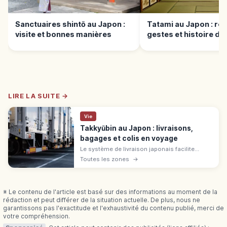
Sanctuaires shintō au Japon :
Tatami au Japon : règ
visite et bonnes manières
gestes et histoire du 
japonais
LIRE LA SUITE →
Vie
Takkyūbin au Japon : livraisons,
bagages et colis en voyage
Le système de livraison japonais facilite
achats et bagages. Guide : fonctionnement du
Toutes les zones
→
takkyubin, expédition de valises et conseils
pratiques pour voyageurs.
※ Le contenu de l'article est basé sur des informations au moment de la
rédaction et peut différer de la situation actuelle. De plus, nous ne
garantissons pas l'exactitude et l'exhaustivité du contenu publié, merci de
votre compréhension.