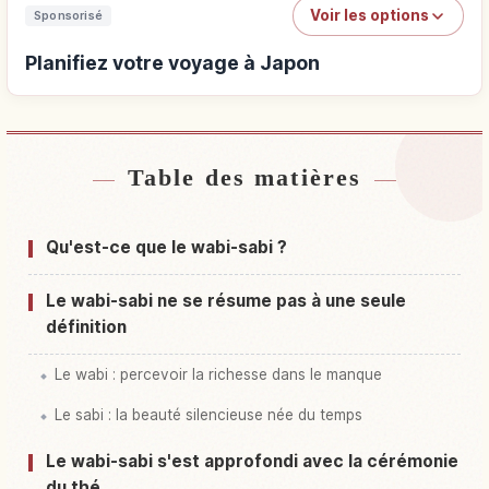
Voir les options
Sponsorisé
Planifiez votre voyage à Japon
Table des matières
Hébergements près de Japon
↗
Activités à Japon
↗
Qu'est-ce que le wabi-sabi ?
Le wabi-sabi ne se résume pas à une seule
définition
Le wabi : percevoir la richesse dans le manque
Le sabi : la beauté silencieuse née du temps
Le wabi-sabi s'est approfondi avec la cérémonie
du thé