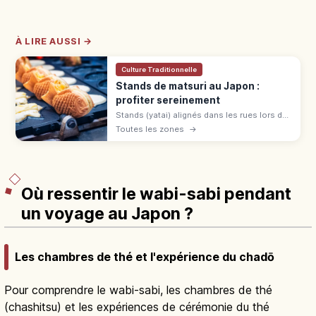
À LIRE AUSSI →
Culture Traditionnelle
Stands de matsuri au Japon :
profiter sereinement
Stands (yatai) alignés dans les rues lors des
matsuri japonais du printemps à l'automne :
Toutes les zones
→
yakisoba, baby castella et pommes
d'amour. File, commande et paiement.
Où ressentir le wabi-sabi pendant
un voyage au Japon ?
Les chambres de thé et l'expérience du chadō
Pour comprendre le wabi-sabi, les chambres de thé
(chashitsu) et les expériences de cérémonie du thé