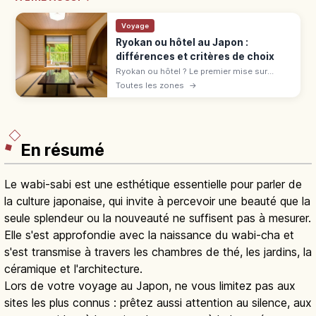
Voyage
Ryokan ou hôtel au Japon :
différences et critères de choix
Ryokan ou hôtel ? Le premier mise sur
l'omotenashi : tatami, onsen, yukata,
Toutes les zones
→
kaiseki. L'hôtel offre variété et liberté.
Comparatif pour bien choisir.
En résumé
Le wabi-sabi est une esthétique essentielle pour parler de
la culture japonaise, qui invite à percevoir une beauté que la
seule splendeur ou la nouveauté ne suffisent pas à mesurer.
Elle s'est approfondie avec la naissance du wabi-cha et
s'est transmise à travers les chambres de thé, les jardins, la
céramique et l'architecture.
Lors de votre voyage au Japon, ne vous limitez pas aux
sites les plus connus : prêtez aussi attention au silence, aux