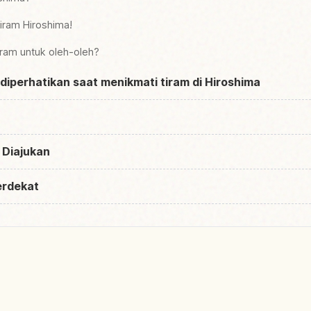
tiram Hiroshima!
iram untuk oleh-oleh?
 diperhatikan saat menikmati tiram di Hiroshima
 Diajukan
erdekat