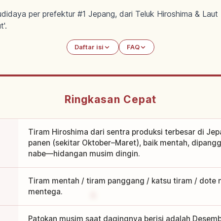
udidaya per prefektur #1 Jepang, dari Teluk Hiroshima & Lau
'.
Daftar isi
FAQ
Ringkasan Cepat
Tiram Hiroshima dari sentra produksi terbesar di Je
panen (sekitar Oktober–Maret), baik mentah, dipan
nabe—hidangan musim dingin.
Tiram mentah / tiram panggang / katsu tiram / dote n
mentega.
Patokan musim saat dagingnya berisi adalah Desemb