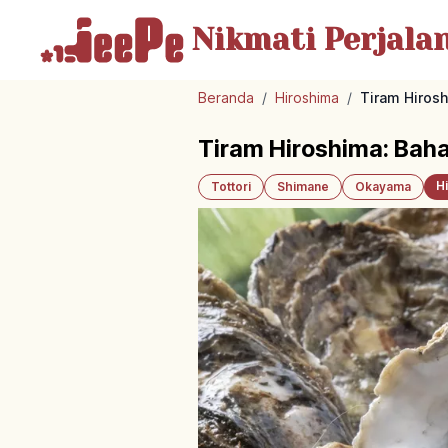
Nikmati Perjala
Beranda
/
Hiroshima
/
Tiram Hiros
Tiram Hiroshima: Bah
H
Tottori
Shimane
Okayama