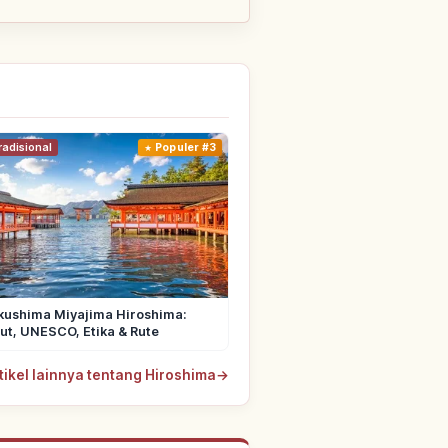
adisional
Populer #3
ukushima Miyajima Hiroshima:
aut, UNESCO, Etika & Rute
rtikel lainnya tentang Hiroshima
→