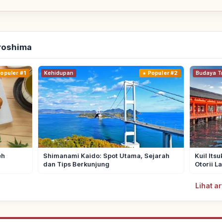
iroshima
opuler #1
Kehidupan
Populer #2
Budaya Tr
eh
Shimanami Kaido: Spot Utama, Sejarah
Kuil Its
dan Tips Berkunjung
Otorii L
Lihat a