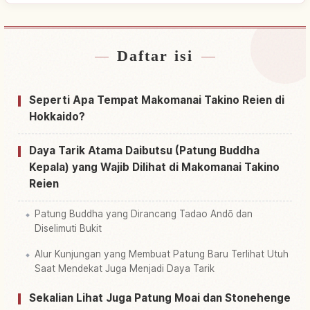
Daftar isi
Cari penginapan dekat Taman Hokkaidou
↗
Makomanai Takino Reien
Seperti Apa Tempat Makomanai Takino Reien di
Cari aktivitas di Taman Hokkaidou Makomanai
Hokkaido?
↗
Takino Reien
Daya Tarik Atama Daibutsu (Patung Buddha
Kepala) yang Wajib Dilihat di Makomanai Takino
Reien
Patung Buddha yang Dirancang Tadao Andō dan
Diselimuti Bukit
Alur Kunjungan yang Membuat Patung Baru Terlihat Utuh
Saat Mendekat Juga Menjadi Daya Tarik
Sekalian Lihat Juga Patung Moai dan Stonehenge