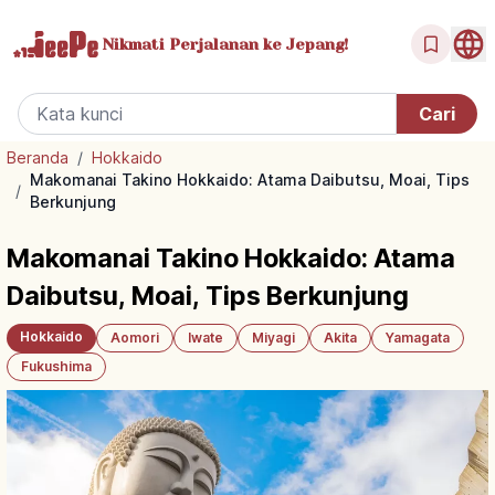
Nikmati Perjalanan
ke Jepang!
Beranda
/
Hokkaido
Makomanai Takino Hokkaido: Atama Daibutsu, Moai, Tips
/
Berkunjung
Makomanai Takino Hokkaido: Atama
Daibutsu, Moai, Tips Berkunjung
Hokkaido
Aomori
Iwate
Miyagi
Akita
Yamagata
Fukushima