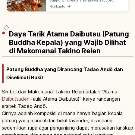
Utama
Sapporo Tokeidai (resmi Kyu Sapporo
Nogakko Enbujo): didirikan 1878 sebagai
Hokkaido
→
balai Sapporo Agricultural College. Menara
jam tertua Jepang yang masih beroperasi.
Daya Tarik Atama Daibutsu (Patung
Buddha Kepala) yang Wajib Dilihat
di Makomanai Takino Reien
Patung Buddha yang Dirancang Tadao Andō dan
Diselimuti Bukit
Simbol dari Makomanai Takino Reien adalah "Atama
Daibutsuden
(aula Atama Daibutsu)" karya rancangan
arsitek Tadao Andō.
Cirinya adalah komposisi di mana hanya bagian kepala
patung yang muncul dari bukit lavender, dirancang
sedemikian rupa agar pengunjung dapat merasakan lanskap
pemakaman dan ruang doa sebagai satu kesatuan.