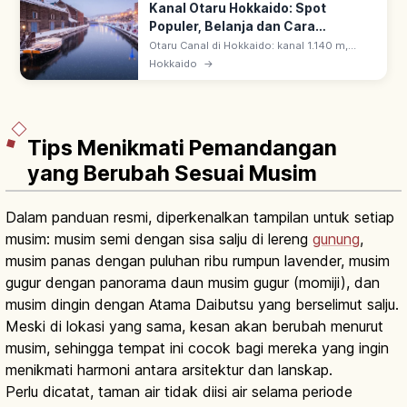
Kanal Otaru Hokkaido: Spot
Populer, Belanja dan Cara
Berkunjung
Otaru Canal di Hokkaido: kanal 1.140 m,
dibuka 1923. Gudang batu retro di
Hokkaido
→
sepanjangnya & 63 lampu gas menyala saat
senja menciptakan suasana romantis.
Tips Menikmati Pemandangan
yang Berubah Sesuai Musim
Dalam panduan resmi, diperkenalkan tampilan untuk setiap
musim: musim semi dengan sisa salju di lereng
gunung
,
musim panas dengan puluhan ribu rumpun lavender, musim
gugur dengan panorama daun musim gugur (momiji), dan
musim dingin dengan Atama Daibutsu yang berselimut salju.
Meski di lokasi yang sama, kesan akan berubah menurut
musim, sehingga tempat ini cocok bagi mereka yang ingin
menikmati harmoni antara arsitektur dan lanskap.
Perlu dicatat, taman air tidak diisi air selama periode