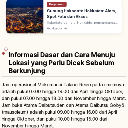
Perjalanan
Gunung Hakodate Hokkaido: Alam,
Spot Foto dan Akses
Hakodate-yama di Hokkaido: pemandangan
malam ikonik—3 Pemandangan Malam
Hokkaido
→
Terbaik Jepang. Michelin 3 bintang; kota di
daratan sempit diapit dua laut.
Informasi Dasar dan Cara Menuju
Lokasi yang Perlu Dicek Sebelum
Berkunjung
Jam operasional Makomanai Takino Reien pada umumnya
adalah pukul 07.00 hingga 19.00 dari April hingga Oktober,
dan pukul 07.00 hingga 18.00 dari November hingga Maret.
Jam buka Atama Daibutsuden dan Atama Daibutsu Gobyō
(mausoleum) adalah pukul 09.00 hingga 16.00 dari April
hingga Oktober, dan pukul 10.00 hingga 15.00 dari
November hingga Maret.