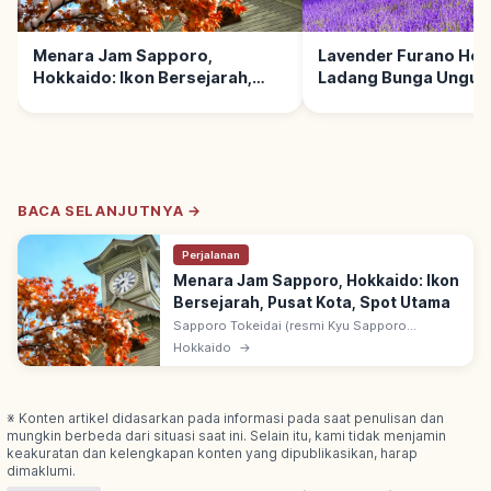
Menara Jam Sapporo,
Lavender Furano Hok
Hokkaido: Ikon Bersejarah,
Ladang Bunga Ungu,
Pusat Kota, Spot Utama
Nakafurano, Tips Be
BACA SELANJUTNYA →
Perjalanan
Menara Jam Sapporo, Hokkaido: Ikon
Bersejarah, Pusat Kota, Spot Utama
Sapporo Tokeidai (resmi Kyu Sapporo
Nogakko Enbujo): didirikan 1878 sebagai balai
Hokkaido
→
Sapporo Agricultural College. Menara jam
tertua Jepang yang masih beroperasi.
※ Konten artikel didasarkan pada informasi pada saat penulisan dan
mungkin berbeda dari situasi saat ini. Selain itu, kami tidak menjamin
keakuratan dan kelengkapan konten yang dipublikasikan, harap
dimaklumi.