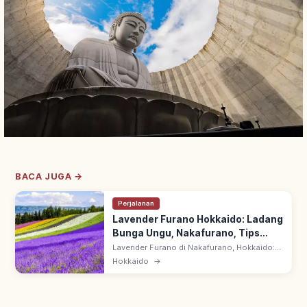
BACA JUGA →
Perjalanan
Lavender Furano Hokkaido: Ladang
Bunga Ungu, Nakafurano, Tips
Berkunjung
Lavender Furano di Nakafurano, Hokkaido:
hamparan bunga ungu cerah destinasi
Hokkaido
→
musim panas. Waktu terbaik akhir Juni–awal
Agustus, puncak pertengahan Juli.