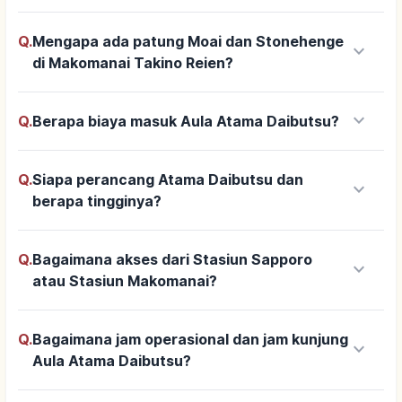
Q.
Mengapa ada patung Moai dan Stonehenge
keyboard_arrow_down
di Makomanai Takino Reien?
keyboard_arrow_down
Q.
Berapa biaya masuk Aula Atama Daibutsu?
Q.
Siapa perancang Atama Daibutsu dan
keyboard_arrow_down
berapa tingginya?
Q.
Bagaimana akses dari Stasiun Sapporo
keyboard_arrow_down
atau Stasiun Makomanai?
Q.
Bagaimana jam operasional dan jam kunjung
keyboard_arrow_down
Aula Atama Daibutsu?