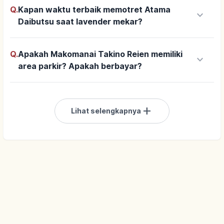
Q.
Kapan waktu terbaik memotret Atama
keyboard_arrow_down
Daibutsu saat lavender mekar?
Q.
Apakah Makomanai Takino Reien memiliki
keyboard_arrow_down
area parkir? Apakah berbayar?
add
Lihat selengkapnya