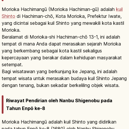
Morioka Hachimangū (Morioka Hachiman-gū) adalah
kuil
Shinto
di Hachiman-chō, Kota Morioka, Prefektur Iwate,
yang dicintai sebagai kuil Shinto yang mewakili kota kastil
Morioka.
Beralamat di Morioka-shi Hachiman-chō 13-1, ini adalah
tempat di mana Anda dapat merasakan sejarah Morioka
yang berkembang sebagai kota kastil sekaligus
kepercayaan yang berakar dalam kehidupan masyarakat
setempat.
Bagi wisatawan yang berkunjung ke Jepang, ini adalah
tempat wisata untuk merasakan budaya kuil Shinto Jepang
dengan tenang, bukan sekadar berkeliling objek wisata.
Riwayat Pendirian oleh Nanbu Shigenobu pada
Tahun Enpō ke-8
Morioka Hachimangū adalah kuil Shinto yang didirikan
pada tahun Enpō ke-8 (1680) oleh Nanbu Shigenobu,