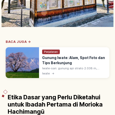
BACA JUGA →
Perjalanan
Gunung Iwate: Alam, Spot Foto dan
Tips Berkunjung
Iwate-san: gunung api strato 2.038 m,
simbol Tohoku. Dijuluki 'Nanbu Fuji' karena
Iwate
→
bentuk anggun; 100 Gunung Terkenal
Jepang & disebut puisi Ishikawa Takuboku.
Etika Dasar yang Perlu Diketahui
untuk Ibadah Pertama di Morioka
Hachimangū