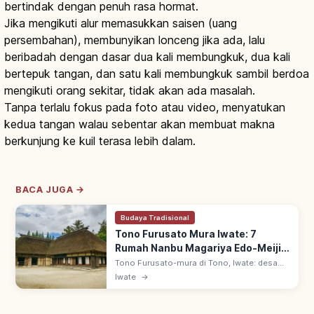
bertindak dengan penuh rasa hormat.
Jika mengikuti alur memasukkan saisen (uang
persembahan), membunyikan lonceng jika ada, lalu
beribadah dengan dasar dua kali membungkuk, dua kali
bertepuk tangan, dan satu kali membungkuk sambil berdoa
mengikuti orang sekitar, tidak akan ada masalah.
Tanpa terlalu fokus pada foto atau video, menyatukan
kedua tangan walau sebentar akan membuat makna
berkunjung ke kuil terasa lebih dalam.
BACA JUGA →
Budaya Tradisional
Tono Furusato Mura Iwate: 7
Rumah Nanbu Magariya Edo-Meiji,
Rute & Sorotan
Tono Furusato-mura di Tono, Iwate: desa
wisata dengan 7 Nanbu Magariya (rumah
Iwate
→
utama+kandang kuda berbentuk L) dari era
Edo–Meiji. Lanskap satoyama awal Showa.