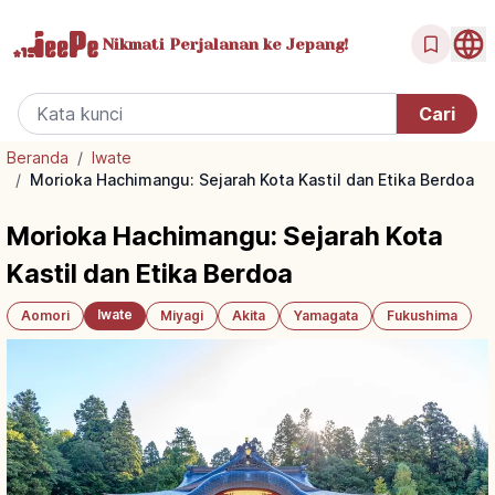
Nikmati Perjalanan
ke Jepang!
Beranda
/
Iwate
/
Morioka Hachimangu: Sejarah Kota Kastil dan Etika Berdoa
Morioka Hachimangu: Sejarah Kota
Kastil dan Etika Berdoa
Iwate
Aomori
Miyagi
Akita
Yamagata
Fukushima