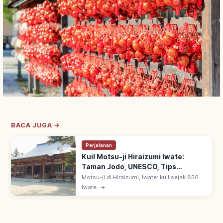
BACA JUGA →
Perjalanan
Kuil Motsu-ji Hiraizumi Iwate:
Taman Jodo, UNESCO, Tips
Berkunjung
Motsu-ji di Hiraizumi, Iwate: kuil sejak 850
oleh Jikaku Daishi Ennin. Taman Jodo gaya
Iwate
→
Heian mewakili Tanah Suci Buddhis; warisan
UNESCO Hiraizumi sejak 2011.