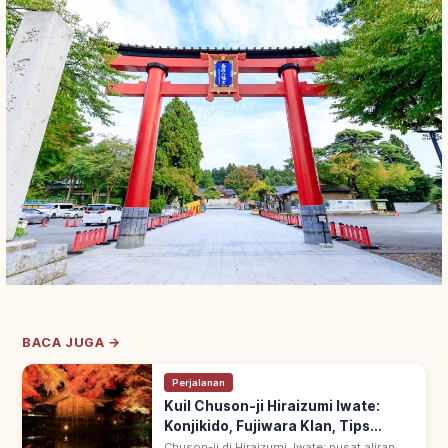
BACA JUGA →
Perjalanan
Kuil Chuson-ji Hiraizumi Iwate:
Konjikido, Fujiwara Klan, Tips
Berkunjung
Chuson-ji di Hiraizumi, Iwate: pusat aliran