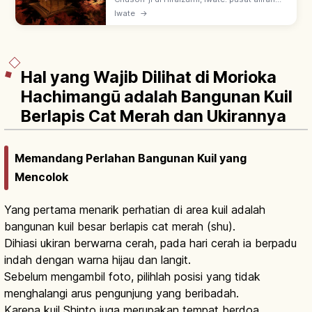
Tendai Tohoku, didirikan 850 oleh Jikaku
Iwate
→
Daishi Ennin. Konjikido (Aula Emas) simbol
budaya emas klan Oshu Fujiwara.
Hal yang Wajib Dilihat di Morioka
Hachimangū adalah Bangunan Kuil
Berlapis Cat Merah dan Ukirannya
Memandang Perlahan Bangunan Kuil yang
Mencolok
Yang pertama menarik perhatian di area kuil adalah
bangunan kuil besar berlapis cat merah (shu).
Dihiasi ukiran berwarna cerah, pada hari cerah ia berpadu
indah dengan warna hijau dan langit.
Sebelum mengambil foto, pilihlah posisi yang tidak
menghalangi arus pengunjung yang beribadah.
Karena kuil Shinto juga merupakan tempat berdoa,