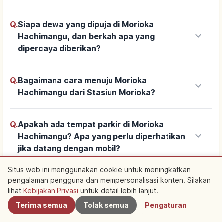
Q.
Siapa dewa yang dipuja di Morioka
keyboard_arrow_down
Hachimangu, dan berkah apa yang
dipercaya diberikan?
Q.
Bagaimana cara menuju Morioka
keyboard_arrow_down
Hachimangu dari Stasiun Morioka?
Q.
Apakah ada tempat parkir di Morioka
keyboard_arrow_down
Hachimangu? Apa yang perlu diperhatikan
jika datang dengan mobil?
Situs web ini menggunakan cookie untuk meningkatkan
Q.
Apakah bisa mendapatkan goshuin (cap
pengalaman pengguna dan mempersonalisasi konten. Silakan
Terdekat
lihat
Kebijakan Privasi
untuk detail lebih lanjut.
kunjungan bertinta) di Morioka
keyboard_arrow_down
Hachimangu? Berapa biayanya dan jam
Terima semua
Tolak semua
Pengaturan
layanannya?