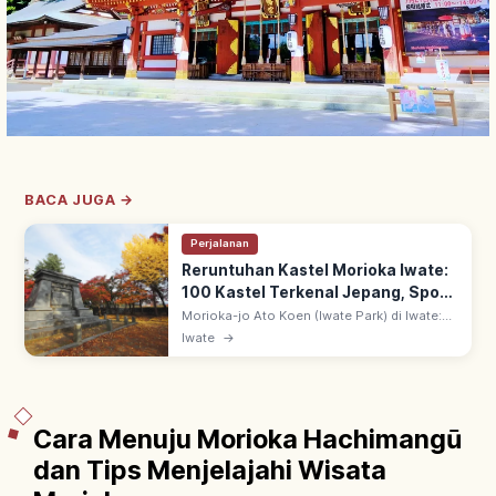
BACA JUGA →
Perjalanan
Reruntuhan Kastel Morioka Iwate:
100 Kastel Terkenal Jepang, Spot
Utama
Morioka-jo Ato Koen (Iwate Park) di Iwate:
bekas Kastel Morioka klan Nanbu 1597-1633.
Iwate
→
Tembok batu granit mengesankan; salah
satu 100 Kastel Terkenal Jepang.
Cara Menuju Morioka Hachimangū
dan Tips Menjelajahi Wisata