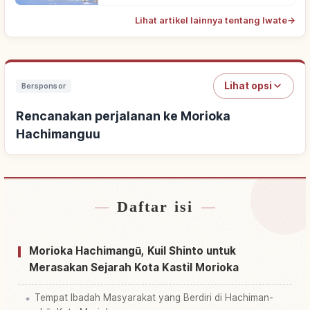
Lihat artikel lainnya tentang Iwate
→
Lihat opsi
Bersponsor
Rencanakan perjalanan ke Morioka
Hachimanguu
Daftar isi
Cari penginapan dekat Morioka Hachimanguu
↗
Cari aktivitas di Morioka Hachimanguu
↗
Morioka Hachimangū, Kuil Shinto untuk
Merasakan Sejarah Kota Kastil Morioka
Tempat Ibadah Masyarakat yang Berdiri di Hachiman-