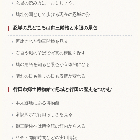
忍城の読み方は「おしじょう」
城址公園として歩ける現在の忍城の姿
忍城の見どころは御三階櫓と水辺の景色
再建された御三階櫓を見る
石垣や堀のそばで写真の構図を探す
城の用語を知ると景色が立体的になる
晴れの日も曇りの日も表情が変わる
行田市郷土博物館で忍城と行田の歴史をつかむ
本丸跡地にある博物館
常設展示で行田らしさを見る
御三階櫓へは博物館の館内から入る
料金・開館時間などの実用情報