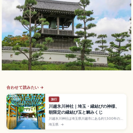
合わせて読みたい →
旅行
川越氷川神社｜埼玉・縁結びの神様、
朝限定の縁結び玉と鯛みくじ
川越氷川神社は埼玉県川越市にある約1,500年の
歴史を持つ縁結びのパワースポットで、五柱の主
埼玉県
→
祭神のうち二組がご夫婦の神様。朝に数限定の
「縁結び玉」、釣り竿で釣る「鯛みくじ」、絵馬