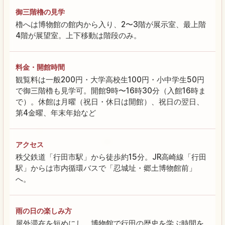
御三階櫓の見学
櫓へは博物館の館内から入り、2〜3階が展示室、最上階
4階が展望室。上下移動は階段のみ。
料金・開館時間
観覧料は一般200円・大学高校生100円・小中学生50円
で御三階櫓も見学可。開館9時〜16時30分（入館16時ま
で）。休館は月曜（祝日・休日は開館）、祝日の翌日、
第4金曜、年末年始など
アクセス
秩父鉄道「行田市駅」から徒歩約15分。JR高崎線「行田
駅」からは市内循環バスで「忍城址・郷土博物館前」
へ。
雨の日の楽しみ方
屋外滞在を短めにし、博物館で行田の歴史を学ぶ時間を