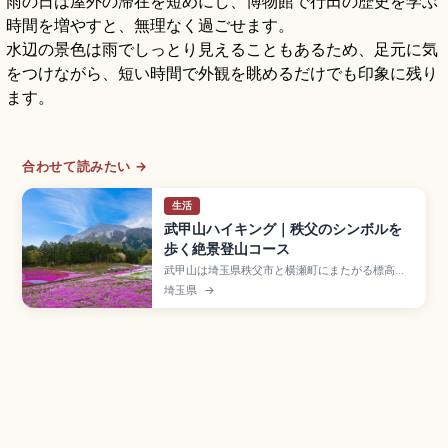
雨の日は屋外の滞在を短めにし、博物館で行田の歴史を学ぶ
時間を増やすと、無理なく過ごせます。
水辺の景色は雨でしっとり見えることもあるため、足元に気
をつけながら、短い時間で外観を眺めるだけでも印象に残り
ます。
合わせて読みたい →
生活
武甲山ハイキング｜秩父のシンボルを
歩く絶景登山コース
武甲山は埼玉県秩父市と横瀬町にまたがる標高
1,304mの名峰で、秩父神社の神奈備山として信
埼玉県
→
仰されてきた秩父のシンボル。北斜面の石灰岩採
掘で生まれた独特の山容、山頂の武甲山御嶽神
社、表参道ルート(片道2時間30分〜3時間)、チチ
ブイワザクラ群落の天然記念物、横瀬駅からのア
クセス情報をまとめました。