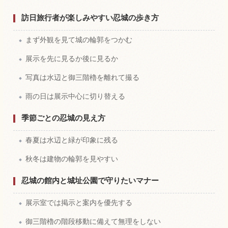
訪日旅行者が楽しみやすい忍城の歩き方
まず外観を見て城の輪郭をつかむ
展示を先に見るか後に見るか
写真は水辺と御三階櫓を離れて撮る
雨の日は展示中心に切り替える
季節ごとの忍城の見え方
春夏は水辺と緑が印象に残る
秋冬は建物の輪郭を見やすい
忍城の館内と城址公園で守りたいマナー
展示室では掲示と案内を優先する
御三階櫓の階段移動に備えて無理をしない