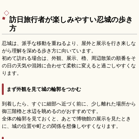
トンネル、夏季の縁むすび風鈴がフォトジェニッ
ク。10月第3土日の川越まつり、川越駅東口から
の東武バスでのアクセスをまとめました。
訪日旅行者が楽しみやすい忍城の歩き
方
忍城は、派手な移動を重ねるより、屋外と展示を行き来しな
がら理解を深める歩き方に向いています。
初めて訪れる場合は、外観、展示、櫓、周辺散策の順番をそ
の日の天気や混雑に合わせて柔軟に変えると過ごしやすくな
ります。
まず外観を見て城の輪郭をつかむ
到着したら、すぐに細部へ近づく前に、少し離れた場所から
御三階櫓と水辺を眺めるのがおすすめです。
全体の輪郭を見ておくと、あとで博物館の展示を見たとき
に、城の位置や町との関係を想像しやすくなります。