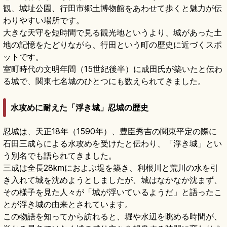
観、城址公園、行田市郷土博物館をあわせて歩くと魅力が伝
わりやすい場所です。
大きな天守を短時間で見る観光地というより、城があった土
地の記憶をたどりながら、行田という町の歴史に近づくスポ
ットです。
室町時代の文明年間（15世紀後半）に成田氏が築いたと伝わ
る城で、関東七名城のひとつにも数えられてきました。
水攻めに耐えた「浮き城」忍城の歴史
忍城は、天正18年（1590年）、豊臣秀吉の関東平定の際に
石田三成らによる水攻めを受けたと伝わり、「浮き城」とい
う別名でも語られてきました。
三成は全長28kmにおよぶ堤を築き、利根川と荒川の水を引
き入れて城を沈めようとしましたが、城はなかなか沈まず、
その様子を見た人々が「城が浮いているようだ」と語ったこ
とが浮き城の由来とされています。
この物語を知ってから訪れると、堀や水辺を眺める時間が、