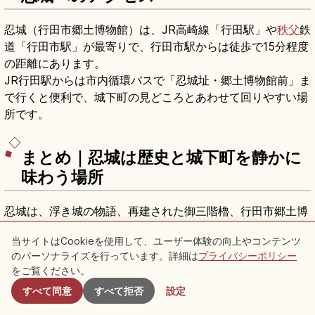
忍城（行田市郷土博物館）は、JR高崎線「行田駅」や
秩父
鉄
道「行田市駅」が最寄りで、行田市駅からは徒歩で15分程度
の距離にあります。
JR行田駅からは市内循環バスで「忍城址・郷土博物館前」ま
で行くと便利で、城下町の見どころとあわせて回りやすい場
所です。
まとめ｜忍城は歴史と城下町を静かに
味わう場所
忍城は、浮き城の物語、再建された御三階櫓、行田市郷土博
物館の展示を通して、城と町の歴史を一緒に感じられるスポ
当サイトはCookieを使用して、ユーザー体験の向上やコンテンツ
ットです。
のパーソナライズを行っています。詳細は
プライバシーポリシー
付近のスポット
派手な観光だけを求めるより、水辺を歩き、展示を読み、城
をご覧ください。
下町の記憶を少しずつ重ねる旅に向いています。
すべて同意
すべて拒否
設定
開館日、料金、館内ルール、臨時休館などは変わる場合があ
るため、訪問前に案内を確認し、現地では掲示とスタッフの