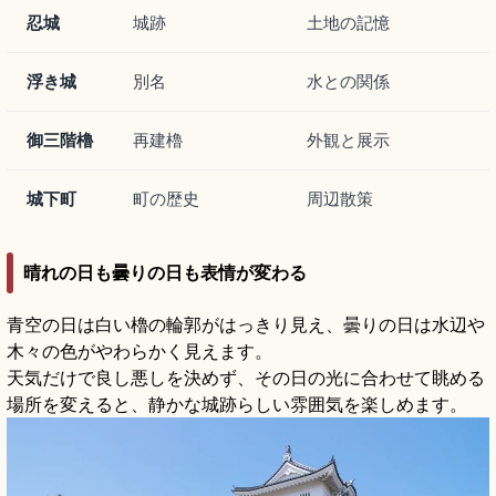
忍城
城跡
土地の記憶
浮き城
別名
水との関係
御三階櫓
再建櫓
外観と展示
城下町
町の歴史
周辺散策
晴れの日も曇りの日も表情が変わる
青空の日は白い櫓の輪郭がはっきり見え、曇りの日は水辺や
木々の色がやわらかく見えます。
天気だけで良し悪しを決めず、その日の光に合わせて眺める
場所を変えると、静かな城跡らしい雰囲気を楽しめます。