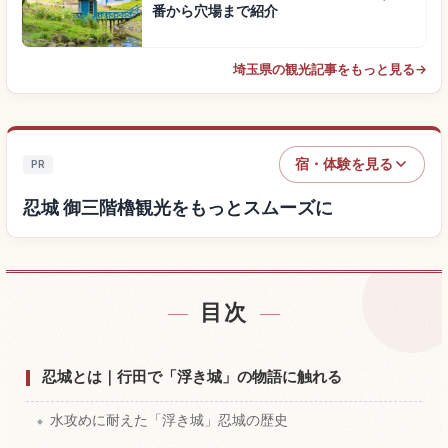
番から穴場まで紹介
埼玉県の観光記事をもっと見る
→
宿・体験を見る
PR
忍城 御三階櫓観光をもっとスムーズに
目次
忍城 御三階櫓付近の宿を探す
↗
忍城 御三階櫓の体験を探す
↗
忍城とは｜行田で「浮き城」の物語に触れる
水攻めに耐えた「浮き城」忍城の歴史