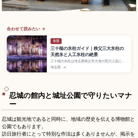
合わせて読みたい →
生活
三十槌の氷柱ガイド｜秩父三大氷柱の
天然氷と人工氷柱の絶景
三十槌の氷柱は埼玉県秩父市大滝の荒川上流にあ
る冬の絶景スポットで、岩清水が厳冬期に凍結し
埼玉県
→
高さ約8m・幅約30mの天然氷柱を形成する秩父
三大氷柱。上流の人工氷柱は幅約50m・高さ約
25m。見頃1月中〜2月中、ライトアップ実施、入
場大人300円・小学生200円、関越花園IC経由で
す。
忍城の館内と城址公園で守りたいマナ
ー
忍城は観光地であると同時に、地域の歴史を伝える博物館と
公園でもあります。
訪日旅行者にとって特別な作法は多くありませんが、掲示を