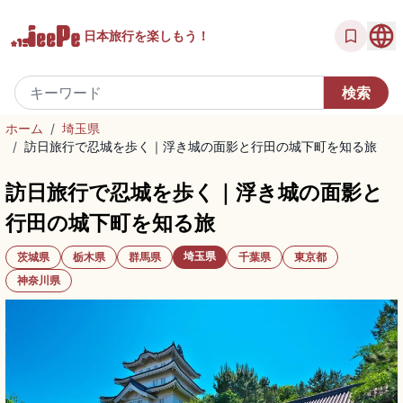
日本旅行を
楽しもう！
ホーム
/
埼玉県
/
訪日旅行で忍城を歩く｜浮き城の面影と行田の城下町を知る旅
訪日旅行で忍城を歩く｜浮き城の面影と
行田の城下町を知る旅
埼玉県
茨城県
栃木県
群馬県
千葉県
東京都
神奈川県