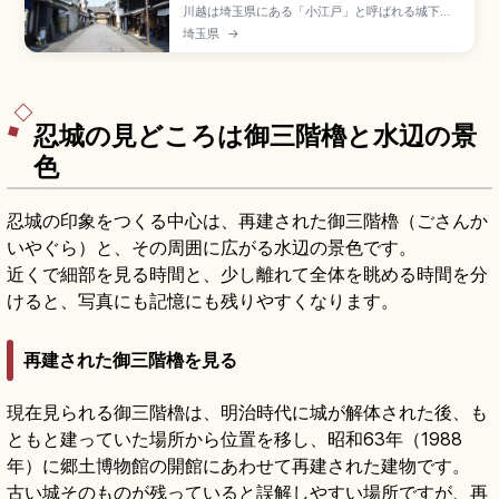
川越は埼玉県にある「小江戸」と呼ばれる城下町
で、江戸時代の蔵造り建築が約400m続く一番街
埼玉県
→
商店街が見どころです。1999年に国の重要伝統的
建造物群保存地区に選定。寛永年間創建の時の
鐘、昭和レトロな菓子屋横丁、川越城本丸御殿、
徳川家ゆかりの喜多院、東武東上線「川越駅」(池
袋から急行30分)のアクセスも押さえています。
忍城の見どころは御三階櫓と水辺の景
色
忍城の印象をつくる中心は、再建された御三階櫓（ごさんか
いやぐら）と、その周囲に広がる水辺の景色です。
近くで細部を見る時間と、少し離れて全体を眺める時間を分
けると、写真にも記憶にも残りやすくなります。
再建された御三階櫓を見る
現在見られる御三階櫓は、明治時代に城が解体された後、も
ともと建っていた場所から位置を移し、昭和63年（1988
年）に郷土博物館の開館にあわせて再建された建物です。
古い城そのものが残っていると誤解しやすい場所ですが、再