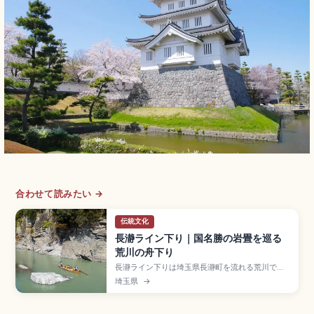
合わせて読みたい →
伝統文化
長瀞ライン下り｜国名勝の岩畳を巡る
荒川の舟下り
長瀞ライン下りは埼玉県長瀞町を流れる荒川で行
われる人気アクティビティで、国の名勝・天然記
埼玉県
→
念物の岩畳(約500m)を楽しむ約3km・約20分の
渓谷舟下りスポット。AまたはBコース大人2,000
円・子供1,000円(繁忙期は2,200円・1,100円)、