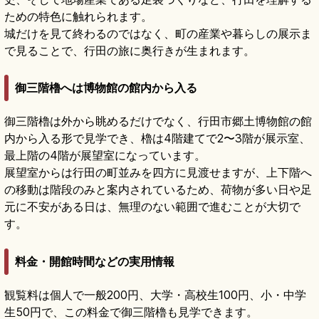
ための特色に触れられます。
城だけを見て終わるのではなく、町の産業や暮らしの展示ま
で見ることで、行田の旅に奥行きが生まれます。
御三階櫓へは博物館の館内から入る
御三階櫓は外から眺めるだけでなく、行田市郷土博物館の館
内から入る形で見学でき、櫓は4階建てで2〜3階が展示室、
最上階の4階が展望室になっています。
展望室からは行田の町並みを四方に見渡せますが、上下階へ
の移動は階段のみと案内されているため、荷物が多い日や足
元に不安がある日は、無理のない範囲で進むことが大切で
す。
料金・開館時間などの実用情報
観覧料は個人で一般200円、大学・高校生100円、小・中学
生50円で、この料金で御三階櫓も見学できます。