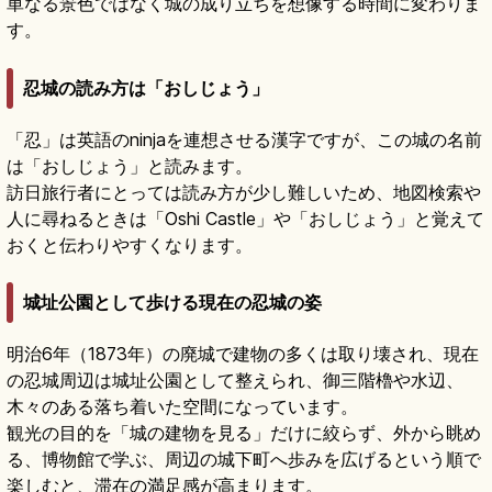
単なる景色ではなく城の成り立ちを想像する時間に変わりま
す。
忍城の読み方は「おしじょう」
「忍」は英語のninjaを連想させる漢字ですが、この城の名前
は「おしじょう」と読みます。
訪日旅行者にとっては読み方が少し難しいため、地図検索や
人に尋ねるときは「Oshi Castle」や「おしじょう」と覚えて
おくと伝わりやすくなります。
城址公園として歩ける現在の忍城の姿
明治6年（1873年）の廃城で建物の多くは取り壊され、現在
の忍城周辺は城址公園として整えられ、御三階櫓や水辺、
木々のある落ち着いた空間になっています。
観光の目的を「城の建物を見る」だけに絞らず、外から眺め
る、博物館で学ぶ、周辺の城下町へ歩みを広げるという順で
楽しむと、滞在の満足感が高まります。