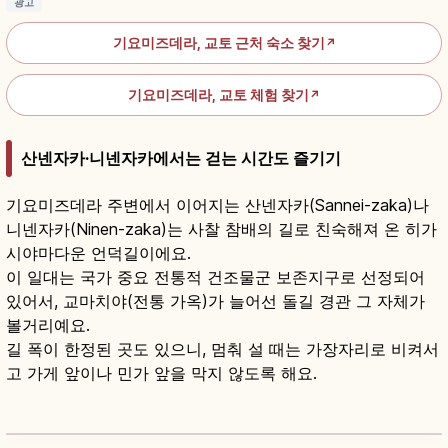
광고
기요미즈데라, 교토 근처 숙소 찾기
↗
기요미즈데라, 교토 체험 찾기
↗
산넨자카·니넨자카에서는 걷는 시간도 즐기기
기요미즈데라 주변에서 이어지는 산넨자카(Sannei-zaka)나
니넨자카(Ninen-zaka)는 사찰 참배의 길로 친숙해져 온 히가
시야마다운 언덕길이에요.
이 일대는 국가 중요 전통적 건조물군 보존지구로 선정되어
있어서, 교마치야(전통 가옥)가 늘어선 돌길 경관 그 자체가
볼거리예요.
길 폭이 한정된 곳도 있으니, 멈춰 설 때는 가장자리로 비켜서
고 가게 앞이나 민가 앞을 막지 않도록 해요.
니넨자카(二年坂) 교토 산책 가이드｜골목 즐기
는 법
기사 읽기
→