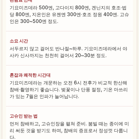
기요미즈데라 500엔, 고다이지 800엔, 겐닌지의 호조·법
당 800엔, 지온인은 유젠엔 300엔·호조 정원 400엔. 고슈
인은 300~500엔 정도.
소요 시간
서두르지 않고 걸어도 반나절~하루. 기요미즈데라에서 야
사카 신사까지는 천천히 걸어서 20~30분 정도.
혼잡과 쾌적한 시간대
기요미즈데라는 개문하는 오전 6시 전후가 비교적 한산해
참배·촬영하기 좋습니다. 벚꽃이나 단풍 절정, 기온 마쓰리
가 있는 7월은 인파가 늘어납니다.
고슈인 받는 법
먼저 참배하고, 고슈인장을 펼쳐 준비. 붐빌 때는 종이에 미
리 써둔 것을 받기도 하며, 참배의 증표로서 정성껏 다룹니
다.