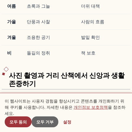
여름
초록과 그늘
더위 대책
가을
단풍과 사찰
사람의 흐름
겨울
조용한 공기
발밑 확인
비
돌길의 정취
책 보호
사진 촬영과 거리 산책에서 신앙과 생활
존중하기
히가시야마는 관광지인 동시에, 신앙의 장소와 생활의 장소가
이 웹사이트는 사용자 경험을 향상시키고 콘텐츠를 개인화하기 위
겹치는 지역이에요.
해 쿠키를 사용합니다. 자세한 내용은
개인정보 보호정책
을 참조하
근처 스팟
사진이나 영상을 찍을 때일수록 사찰·신사의 규칙, 참배객의
세요.
기도, 지역의 생활에 배려하면 여행의 인상도 차분해져요.
모두 동의
모두 거부
설정