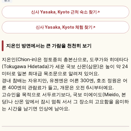
광고
신사 Yasaka, Kyoto 근처 숙소 찾기
↗
신사 Yasaka, Kyoto 체험 찾기
↗
지온인 방면에서는 큰 가람을 천천히 보기
지온인(Chion-in)은 정토종의 총본산으로, 도쿠가와 히데타다
(Tokugawa Hidetada)가 세운 국보 산몬(삼문)은 높이 약 24
미터로 일본 최대급 목조문으로 알려져 있어요.
경내 참배는 자유지만, 유젠엔은 어른 300엔, 호조 정원은 어
른 400엔의 관람료가 들고, 개문은 오전 6시부터예요.
고슈인을 목적으로 서두르기보다, 국보 미에이도(Mieido, 본
당)나 산몬 앞에서 잠시 멈춰 서서 그 장소의 고요함을 음미하
는 시간을 남기면 인상에 남아요.
지온인(知恩院) 참배 방법과 볼거리 가이드
기사 읽기
→