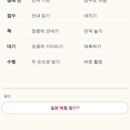
참배 전
먼저 기도
창구로 직행
접수
안내 읽기
새치기
책
정중히 건네기
던져 놓기
대기
조용히 기다리기
재촉하기
수령
두 손으로 받기
바로 촬영
고슈인 받는 법｜신사·절 참배 증표와 고슈인초
기사 읽기
→
광고
일본 체험 찾기
↗