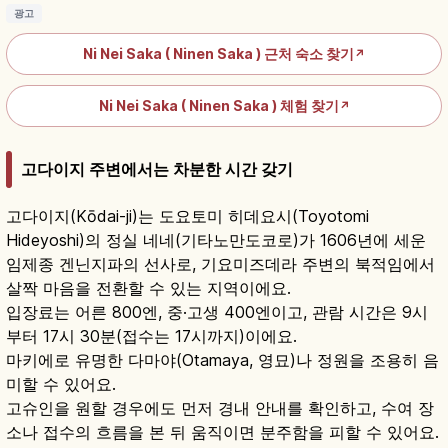
광고
Ni Nei Saka ( Ninen Saka ) 근처 숙소 찾기
↗
Ni Nei Saka ( Ninen Saka ) 체험 찾기
↗
고다이지 주변에서는 차분한 시간 갖기
고다이지(Kōdai-ji)는 도요토미 히데요시(Toyotomi
Hideyoshi)의 정실 네네(기타노만도코로)가 1606년에 세운
임제종 겐닌지파의 선사로, 기요미즈데라 주변의 북적임에서
살짝 마음을 전환할 수 있는 지역이에요.
입장료는 어른 800엔, 중·고생 400엔이고, 관람 시간은 9시
부터 17시 30분(접수는 17시까지)이에요.
마키에로 유명한 다마야(Otamaya, 영묘)나 정원을 조용히 음
미할 수 있어요.
고슈인을 원할 경우에도 먼저 경내 안내를 확인하고, 수여 장
소나 접수의 흐름을 본 뒤 움직이면 분주함을 피할 수 있어요.
고다이지란?｜교토 네네가 창건한 임제종 사찰·