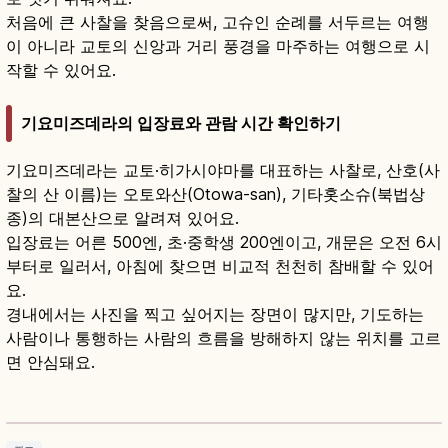
처음에 큰 사찰을 찾음으로써, 고슈인 순례를 서두르는 여행
이 아니라 교토의 신앙과 거리 풍경을 마주하는 여행으로 시
작할 수 있어요.
기요미즈데라의 입장료와 관람 시간 확인하기
기요미즈데라는 교토·히가시야마를 대표하는 사찰로, 산호(사
찰의 산 이름)는 오토와산(Otowa-san), 기타홋소슈(북법상
종)의 대본산으로 알려져 있어요.
입장료는 어른 500엔, 초·중학생 200엔이고, 개문은 오전 6시
부터로 일러서, 아침에 찾으면 비교적 천천히 참배할 수 있어
요.
경내에서는 사진을 찍고 싶어지는 장면이 많지만, 기도하는
사람이나 통행하는 사람의 흐름을 방해하지 않는 위치를 고르
면 안심돼요.
기요미즈데라｜교토 세계유산 기요미즈 무대와
오토와 폭포
기사 읽기
→