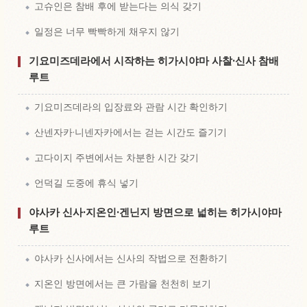
고슈인은 참배 후에 받는다는 의식 갖기
일정은 너무 빡빡하게 채우지 않기
기요미즈데라에서 시작하는 히가시야마 사찰·신사 참배
루트
기요미즈데라의 입장료와 관람 시간 확인하기
산넨자카·니넨자카에서는 걷는 시간도 즐기기
고다이지 주변에서는 차분한 시간 갖기
언덕길 도중에 휴식 넣기
야사카 신사·지온인·겐닌지 방면으로 넓히는 히가시야마
루트
야사카 신사에서는 신사의 작법으로 전환하기
지온인 방면에서는 큰 가람을 천천히 보기