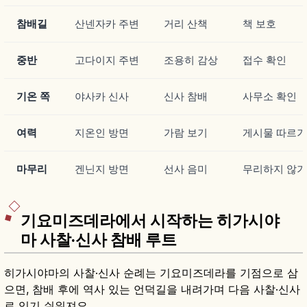
참배길
산넨자카 주변
거리 산책
책 보호
중반
고다이지 주변
조용히 감상
접수 확인
기온 쪽
야사카 신사
신사 참배
사무소 확인
여력
지온인 방면
가람 보기
게시물 따르기
마무리
겐닌지 방면
선사 음미
무리하지 않기
기요미즈데라에서 시작하는 히가시야
마 사찰·신사 참배 루트
히가시야마의 사찰·신사 순례는 기요미즈데라를 기점으로 삼
으면, 참배 후에 역사 있는 언덕길을 내려가며 다음 사찰·신사
로 잇기 쉬워져요.