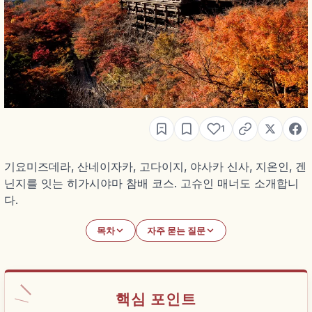
1
기요미즈데라, 산네이자카, 고다이지, 야사카 신사, 지온인, 겐
닌지를 잇는 히가시야마 참배 코스. 고슈인 매너도 소개합니
다.
목차
자주 묻는 질문
핵심 포인트