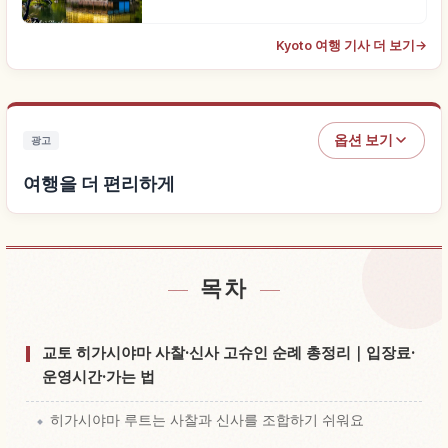
Kyoto 여행 기사 더 보기
→
옵션 보기
광고
여행을 더 편리하게
목차
숙소 찾기
↗
체험 찾기
↗
교토 히가시야마 사찰·신사 고슈인 순례 총정리｜입장료·
운영시간·가는 법
히가시야마 루트는 사찰과 신사를 조합하기 쉬워요