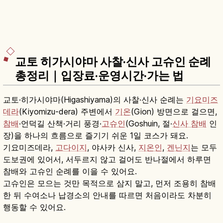
교토 히가시야마 사찰·신사 고슈인 순례
총정리｜입장료·운영시간·가는 법
교토·히가시야마(Higashiyama)의 사찰·신사 순례는
기요미즈
데라
(Kiyomizu-dera) 주변에서
기온
(Gion) 방면으로 걸으면,
참배
·언덕길 산책·거리 풍경·
고슈인
(Goshuin, 절·
신사 참배
인
장)을 하나의 흐름으로 즐기기 쉬운 1일 코스가 돼요.
기요미즈데라,
고다이지
, 야사카 신사,
지온인
,
겐닌지
는 모두
도보권에 있어서, 서두르지 않고 걸어도 반나절에서 하루면
참배와 고슈인 순례를 이을 수 있어요.
고슈인은 모으는 것만 목적으로 삼지 말고, 먼저 조용히 참배
한 뒤 수여소나 납경소의 안내를 따르면 처음이라도 차분히
행동할 수 있어요.