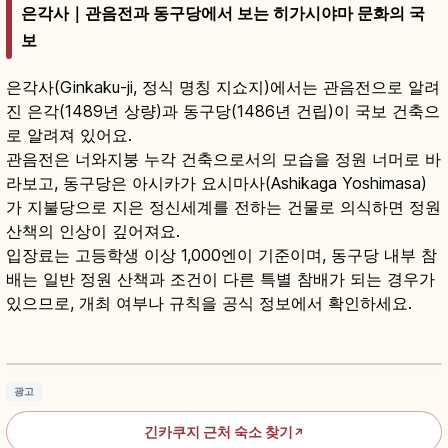
은각사｜관음전과 동구당에서 보는 히가시야마 문화의 국
보
은각사(Ginkaku-ji, 정식 명칭 지쇼지)에서는 관음전으로 알려
진 은각(1489년 상량)과 동구당(1486년 건립)이 국보 건축으
로 알려져 있어요.
관음전은 너와지붕 누각 건축으로서의 모습을 정원 너머로 바
라보고, 동구당은 아시카가 요시마사(Ashikaga Yoshimasa)
가 지불당으로 지은 정신세계를 전하는 건물로 의식하면 정원
산책의 인상이 깊어져요.
입장료는 고등학생 이상 1,000엔이 기준이며, 동구당 내부 참
배는 일반 정원 산책과 조건이 다른 특별 참배가 되는 경우가
있으므로, 개최 여부나 규칙을 공식 정보에서 확인하세요.
은각사 교토 가이드｜와비사비 정원과 관음전
기사 읽기
→
광고
긴카쿠지 근처 숙소 찾기
↗