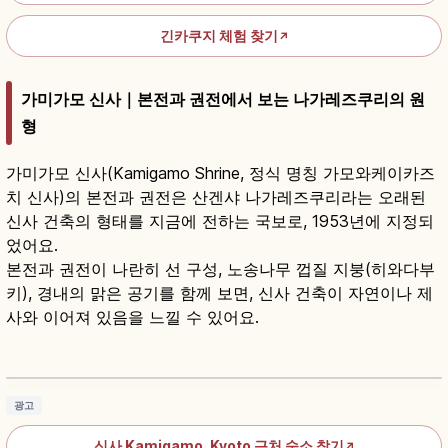
긴카쿠지 체험 찾기
↗
가미가모 신사｜본전과 권전에서 보는 나가레즈쿠리의 원
형
가미가모 신사(Kamigamo Shrine, 정식 명칭 가모와케이카즈
치 신사)의 본전과 권전은 산겐샤 나가레즈쿠리라는 오래된
신사 건축의 형태를 지금에 전하는 국보로, 1953년에 지정되
었어요.
본전과 권전이 나란히 선 구성, 노송나무 껍질 지붕(히와다부
키), 경내의 맑은 공기를 함께 보면, 신사 건축이 자연이나 제
사와 이어져 있음을 느낄 수 있어요.
가미가모 신사 가이드｜교토 가모와케이카즈치
신사·세계유산
기사 읽기
→
광고
신사 Kamigamo, Kyoto 근처 숙소 찾기
↗