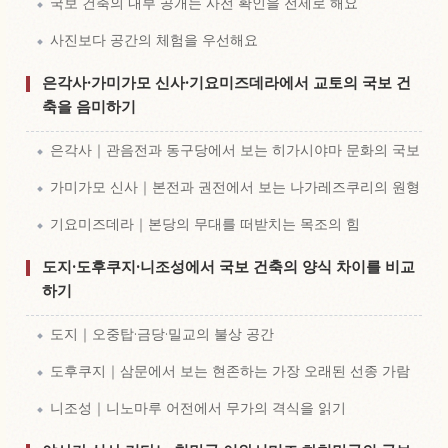
국보 건축의 내부 공개는 사전 확인을 전제로 해요
사진보다 공간의 체험을 우선해요
은각사·가미가모 신사·기요미즈데라에서 교토의 국보 건
축을 음미하기
은각사｜관음전과 동구당에서 보는 히가시야마 문화의 국보
가미가모 신사｜본전과 권전에서 보는 나가레즈쿠리의 원형
기요미즈데라｜본당의 무대를 떠받치는 목조의 힘
도지·도후쿠지·니조성에서 국보 건축의 양식 차이를 비교
하기
도지｜오중탑·금당·밀교의 불상 공간
도후쿠지｜삼문에서 보는 현존하는 가장 오래된 선종 가람
니조성｜니노마루 어전에서 무가의 격식을 읽기