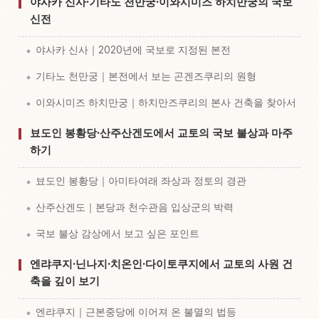
야사카 신사·기타노 천만궁·이와시미즈 하치만궁의 국보
신전
야사카 신사｜2020년에 국보로 지정된 본전
기타노 천만궁｜본전에서 보는 곤겐즈쿠리의 원형
이와시미즈 하치만궁｜하치만즈쿠리의 본사 건축을 찾아서
뵤도인 봉황당·산주산겐도에서 교토의 국보 불상과 마주
하기
뵤도인 봉황당｜아미타여래 좌상과 정토의 경관
산주산겐도｜본당과 천수관음 입상군의 박력
국보 불상 감상에서 보고 싶은 포인트
엔랴쿠지·닌나지·치온인·다이토쿠지에서 교토의 사원 건
축을 깊이 보기
엔랴쿠지｜근본중당에 이어져 온 불멸의 법등