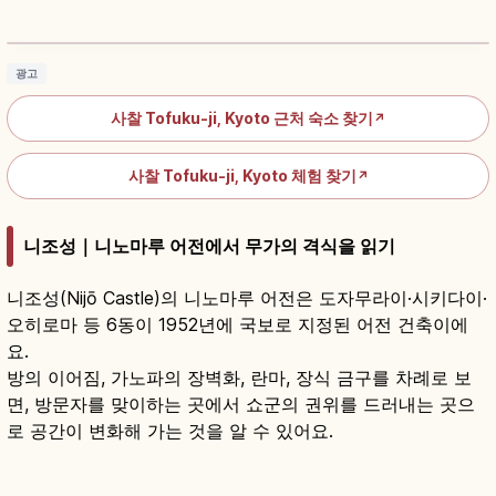
명소
기사 읽기
→
광고
사찰 Tofuku-ji, Kyoto 근처 숙소 찾기
↗
사찰 Tofuku-ji, Kyoto 체험 찾기
↗
니조성｜니노마루 어전에서 무가의 격식을 읽기
니조성(Nijō Castle)의 니노마루 어전은 도자무라이·시키다이·
오히로마 등 6동이 1952년에 국보로 지정된 어전 건축이에
요.
방의 이어짐, 가노파의 장벽화, 란마, 장식 금구를 차례로 보
면, 방문자를 맞이하는 곳에서 쇼군의 권위를 드러내는 곳으
로 공간이 변화해 가는 것을 알 수 있어요.
니조성｜교토 도쿠가와 이에야스 세계유산 니
노마루 고텐
기사 읽기
→