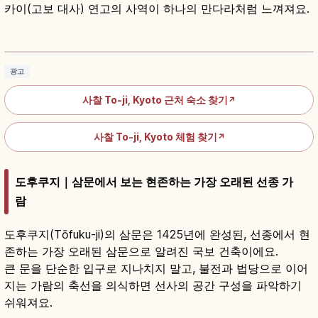
카이(고보 대사) 연고의 사역이 하나의 만다라처럼 느껴져요.
도지｜교토 진언종 총본산 세계유산과 국보 오
층탑 55m
기사 읽기
→
광고
사찰 To-ji, Kyoto 근처 숙소 찾기
↗
사찰 To-ji, Kyoto 체험 찾기
↗
도후쿠지｜삼문에서 보는 현존하는 가장 오래된 선종 가
람
도후쿠지(Tōfuku-ji)의 삼문은 1425년에 완성된, 선종에서 현
존하는 가장 오래된 삼문으로 알려진 국보 건축이에요.
큰 문을 단순한 입구로 지나치지 말고, 불전과 법당으로 이어
지는 가람의 축선을 의식하면 선사의 공간 구성을 파악하기
쉬워져요.
도후쿠지란?｜교토 임제종 대본산·쓰텐쿄 단풍