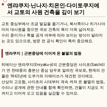
엔랴쿠지·닌나지·치온인·다이토쿠지에
서 교토의 사원 건축을 깊이 보기
교토 중심부에서 조금 발길을 옮기거나, 북서쪽이나 히가시야
마의 대사원을 찾으면 국보 건축의 폭이 더욱 넓어져요.
수리 중이거나 특별 공개 여부에 따라 보이는 방식이 달라지
는 곳도 있으므로, 방문 전 공식 확인이 특히 중요해요.
엔랴쿠지｜근본중당에 이어져 온 불멸의 법등
히에이산 엔랴쿠지(Enryaku-ji)의 근본중당은 사이초(Saichō)
가 연 천태종의 총본산 중심 당우로 알려진 국보로, 현재의 건
물은 1642년에 도쿠가와 이에미쓰가 재건한 것이에요.
산상의 고요함, 사이초의 시대부터 계속 켜져 온 불멸의 법등,
수리나 공개에 관한 안내를 함께 확인하면, 건물이 지금도 지
켜지고 이어져 오고 있음을 실감할 수 있어요.
히에이잔 엔랴쿠지란?｜시가·교토 천태종 총본
산·곤폰추도
기사 읽기
→