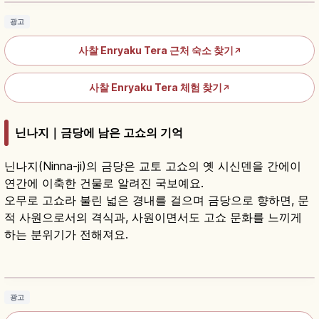
광고
사찰 Enryaku Tera 근처 숙소 찾기
↗
사찰 Enryaku Tera 체험 찾기
↗
닌나지｜금당에 남은 고쇼의 기억
닌나지(Ninna-ji)의 금당은 교토 고쇼의 옛 시신덴을 간에이
연간에 이축한 건물로 알려진 국보예요.
오무로 고쇼라 불린 넓은 경내를 걸으며 금당으로 향하면, 문
적 사원으로서의 격식과, 사원이면서도 고쇼 문화를 느끼게
하는 분위기가 전해져요.
닌나지(仁和寺) 참배 가이드｜볼거리·매너
기사 읽기
→
광고