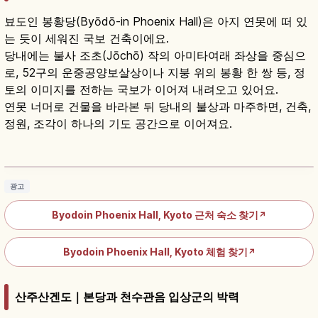
뵤도인 봉황당(Byōdō-in Phoenix Hall)은 아지 연못에 떠 있
는 듯이 세워진 국보 건축이에요.
당내에는 불사 조초(Jōchō) 작의 아미타여래 좌상을 중심으
로, 52구의 운중공양보살상이나 지붕 위의 봉황 한 쌍 등, 정
토의 이미지를 전하는 국보가 이어져 내려오고 있어요.
연못 너머로 건물을 바라본 뒤 당내의 불상과 마주하면, 건축,
정원, 조각이 하나의 기도 공간으로 이어져요.
뵤도인 봉황당 가이드｜우지 세계유산과 10엔
동전
기사 읽기
→
광고
Byodoin Phoenix Hall, Kyoto 근처 숙소 찾기
↗
Byodoin Phoenix Hall, Kyoto 체험 찾기
↗
산주산겐도｜본당과 천수관음 입상군의 박력