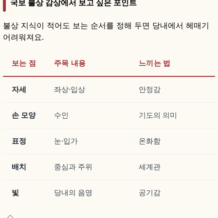
국보 불상 감상에서 보고 싶은 포인트
불상 지식이 적어도 보는 순서를 정해 두면 당내에서 헤매기
어려워져요.
보는 점
주목 내용
느끼는 법
자세
좌상·입상
안정감
손 모양
수인
기도의 의미
표정
눈·입가
온화함
배치
중심과 주위
세계관
빛
당내의 음영
공기감