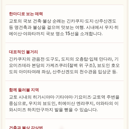
한마디로 보는 매력
교토의 국보 건축·불상 순례는 긴카쿠지·도지·산주산겐도
등 명건축과 불상을 걸으며 맛보는 여행. 시내에서 우지·히
에이산·야와타까지 국보 명소 15선을 소개합니다.
대표적인 볼거리
긴카쿠지의 관음전·도구도, 도지의 오층탑·입체 만다라, 기
요미즈데라 본당의 가케즈쿠리(절벽 위 구조), 뵤도인 호오
도의 아미타여래 좌상, 산주산겐도의 천수관음 입상군 등.
함께 둘러볼 지역
교토 시내의 히가시야마·기타야마·기요미즈·교토역 주변을
중심으로, 우지의 뵤도인, 히에이산 엔랴쿠지, 야와타의 이
와시미즈 하치만구까지 발을 뻗을 수 있습니다.
건축과 불상 감상법