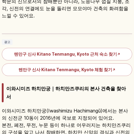
학문의 신으로서의 참배뿐만 아니라, 노송나무 껍질 지붕, 조
각, 신전의 연결에도 눈을 돌리면 모모야마 건축의 화려함을
느낄 수 있어요.
기타노텐만구란?｜교토 학문의 신·매화·단풍 명
소 가이드
기사 읽기
→
광고
텐만구 신사 Kitano Tenmangu, Kyoto 근처 숙소 찾기
↗
텐만구 신사 Kitano Tenmangu, Kyoto 체험 찾기
↗
이와시미즈 하치만궁｜하치만즈쿠리의 본사 건축을 찾아
서
이와시미즈 하치만궁(Iwashimizu Hachimangū)에서는 본사
의 신전군 10동이 2016년에 국보로 지정되어 있어요.
본전, 폐전, 무전, 누문 등이 하나로 어우러지는 하치만즈쿠리
의 구성을 알고 나서 참배하면, 하치만 신앙의 격식과 신전의