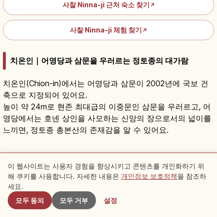
사찰 Ninna-ji 근처 숙소 찾기
↗
사찰 Ninna-ji 체험 찾기
↗
치온인｜어영당과 삼문을 우러르는 정토종의 대가람
치온인(Chion-in)에서는 어영당과 삼문이 2002년에 국보 건
축으로 지정되어 있어요.
높이 약 24m로 현존 최대급의 이중문인 삼문을 우러르고, 어
영당에서는 호넨 상인을 사모하는 신앙의 장으로서의 넓이를
느끼면, 정토종 총본산의 존재감을 알 수 있어요.
지온인(知恩院) 참배 방법과 볼거리 가이드
기사 읽기
→
이 웹사이트는 사용자 경험을 향상시키고 콘텐츠를 개인화하기 위
광고
해 쿠키를 사용합니다. 자세한 내용은
개인정보 보호정책
을 참조하
근처 스팟
세요.
Chion-in Temple 근처 숙소 찾기
↗
모두 동의
모두 거부
설정