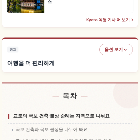
스
Kyoto 여행 기사 더 보기
→
옵션 보기
광고
여행을 더 편리하게
목차
숙소 찾기
↗
체험 찾기
↗
교토의 국보 건축·불상 순례는 지역으로 나눠요
국보 건축과 국보 불상을 나누어 봐요