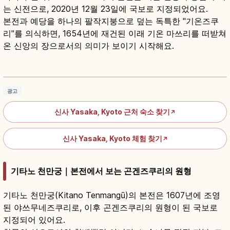
는 신전으로, 2020년 12월 23일에 국보로 지정되었어요.
본전과 예당을 하나의 팔작지붕으로 덮는 독특한 "기온즈쿠
리"를 의식하면, 1654년에 재건된 이래 기온 마쓰리를 떠받쳐
온 신앙의 장으로서의 의미가 보이기 시작해요.
교토 야사카 신사 가이드｜기온의 상징·기온 마
쓰리 즐기기
기사 읽기
→
광고
신사 Yasaka, Kyoto 근처 숙소 찾기
↗
신사 Yasaka, Kyoto 체험 찾기
↗
기타노 천만궁｜본전에서 보는 곤겐즈쿠리의 원형
기타노 천만궁(Kitano Tenmangū)의 본전은 1607년에 조영
된 야쓰무네즈쿠리로, 이후 곤겐즈쿠리의 원형이 된 국보로
지정되어 있어요.