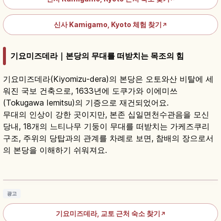
신사 Kamigamo, Kyoto 체험 찾기
↗
기요미즈데라｜본당의 무대를 떠받치는 목조의 힘
기요미즈데라(Kiyomizu-dera)의 본당은 오토와산 비탈에 세
워진 국보 건축으로, 1633년에 도쿠가와 이에미쓰
(Tokugawa Iemitsu)의 기증으로 재건되었어요.
무대의 인상이 강한 곳이지만, 본존 십일면천수관음을 모신
당내, 18개의 느티나무 기둥이 무대를 떠받치는 가케즈쿠리
구조, 주위의 당탑과의 관계를 차례로 보면, 참배의 장으로서
의 본당을 이해하기 쉬워져요.
기요미즈데라｜교토 세계유산 기요미즈 무대와
오토와 폭포
기사 읽기
→
광고
기요미즈데라, 교토 근처 숙소 찾기
↗