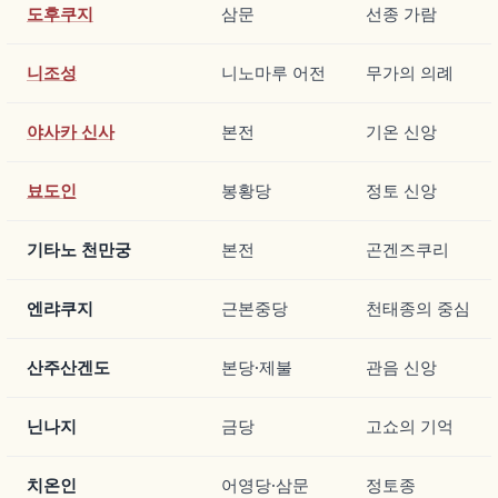
도후쿠지
삼문
선종 가람
니조성
니노마루 어전
무가의 의례
야사카 신사
본전
기온 신앙
뵤도인
봉황당
정토 신앙
기타노 천만궁
본전
곤겐즈쿠리
엔랴쿠지
근본중당
천태종의 중심
산주산겐도
본당·제불
관음 신앙
닌나지
금당
고쇼의 기억
치온인
어영당·삼문
정토종