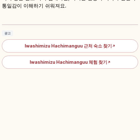
통일감이 이해하기 쉬워져요.
이와시미즈하치만구란?｜교토 오토코야마 액
막이의 신
기사 읽기
→
광고
Iwashimizu Hachimanguu 근처 숙소 찾기
↗
Iwashimizu Hachimanguu 체험 찾기
↗