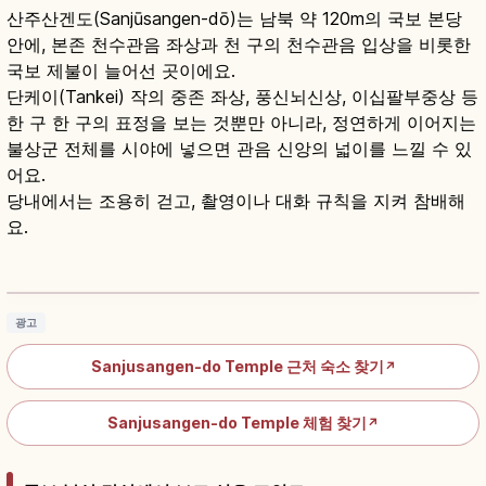
산주산겐도(Sanjūsangen-dō)는 남북 약 120m의 국보 본당
안에, 본존 천수관음 좌상과 천 구의 천수관음 입상을 비롯한
국보 제불이 늘어선 곳이에요.
단케이(Tankei) 작의 중존 좌상, 풍신뇌신상, 이십팔부중상 등
한 구 한 구의 표정을 보는 것뿐만 아니라, 정연하게 이어지는
불상군 전체를 시야에 넣으면 관음 신앙의 넓이를 느낄 수 있
어요.
당내에서는 조용히 걷고, 촬영이나 대화 규칙을 지켜 참배해
요.
산주산겐도 참배란?｜천수관음 볼거리·관람 매
너
기사 읽기
→
광고
Sanjusangen-do Temple 근처 숙소 찾기
↗
Sanjusangen-do Temple 체험 찾기
↗