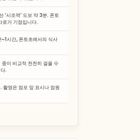
'시조역' 도보 약 3분. 폰토
교차로가 기점입니다.
분~1시간, 폰토초에서의 식사
 중이 비교적 천천히 걸을 수
다.
. 촬영은 점포 앞 표시나 점원