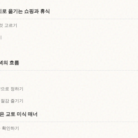
로 옮기는 쇼핑과 휴식
 것 고르기
기
녁의 흐름
기
량으로 정하기
계절감 즐기기
은 교토 미식 매너
를 확인하기