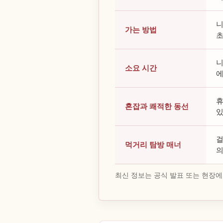
니
가는 방법
초
니
소요 시간
에
휴
혼잡과 쾌적한 동선
있
걸
먹거리 탐방 매너
의
최신 정보는 공식 발표 또는 현장에