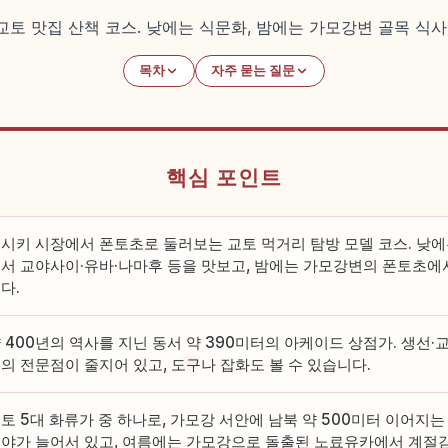
토 맛집 산책 코스. 낮에는 식문화, 밤에는 가모강변 골목 식
목차
자주 묻는 질문
핵심 포인트
시키 시장에서 폰토초로 둘러보는 교토 먹거리 탐방 모델 코스. 낮에는
서 교야사이·유바·나마후 등을 맛보고, 밤에는 가모강변의 폰토초에서
다.
 400년의 역사를 지닌 동서 약 390미터의 아케이드 상점가. 생선·
의 전문점이 줄지어 있고, 도구나 잡화도 볼 수 있습니다.
토 5대 화류가 중 하나로, 가모강 서안에 남북 약 500미터 이어지는
야가 늘어서 있고, 여름에는 가모강으로 돌출된 노료유카에서 계절감