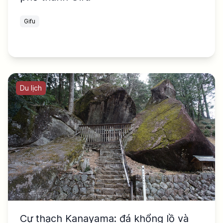
Gifu
Du lịch
Cự thạch Kanayama: đá khổng lồ và