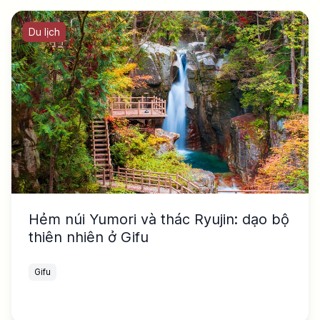
Du lịch
Hẻm núi Yumori và thác Ryujin: dạo bộ
thiên nhiên ở Gifu
Gifu