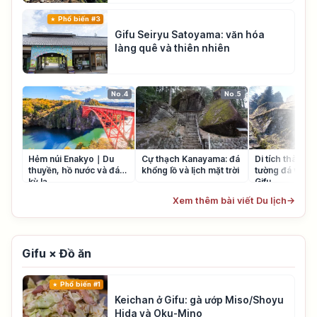
Phổ biến #3
Gifu Seiryu Satoyama: văn hóa
làng quê và thiên nhiên
No.4
No.5
Hẻm núi Enakyo｜Du
Cự thạch Kanayama: đá
Di tích thành 
thuyền, hồ nước và đá
khổng lồ và lịch mặt trời
tường đá và ph
kỳ lạ
Gifu
Xem thêm bài viết Du lịch
→
Gifu × Đồ ăn
Phổ biến #1
Keichan ở Gifu: gà ướp Miso/Shoyu
Hida và Oku-Mino