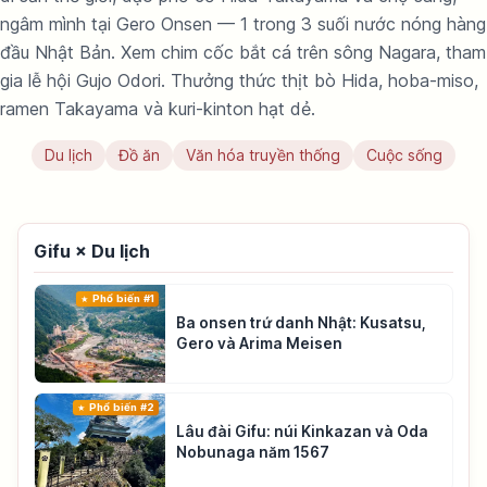
ngâm mình tại Gero Onsen — 1 trong 3 suối nước nóng hàng
đầu Nhật Bản. Xem chim cốc bắt cá trên sông Nagara, tham
gia lễ hội Gujo Odori. Thưởng thức thịt bò Hida, hoba-miso,
ramen Takayama và kuri-kinton hạt dẻ.
Du lịch
Đồ ăn
Văn hóa truyền thống
Cuộc sống
Gifu × Du lịch
Phổ biến #1
Ba onsen trứ danh Nhật: Kusatsu,
Gero và Arima Meisen
Phổ biến #2
Lâu đài Gifu: núi Kinkazan và Oda
Nobunaga năm 1567