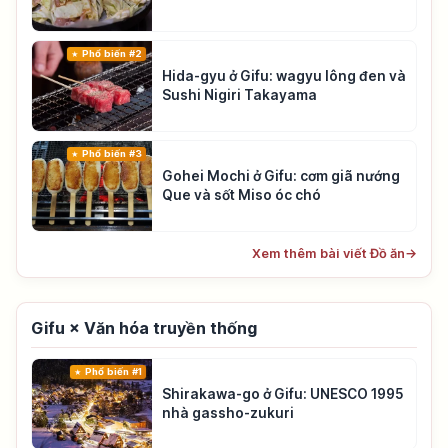
Phổ biến #2
Hida-gyu ở Gifu: wagyu lông đen và
Sushi Nigiri Takayama
Phổ biến #3
Gohei Mochi ở Gifu: cơm giã nướng
Que và sốt Miso óc chó
Xem thêm bài viết Đồ ăn
→
Gifu × Văn hóa truyền thống
Phổ biến #1
Shirakawa-go ở Gifu: UNESCO 1995
nhà gassho-zukuri