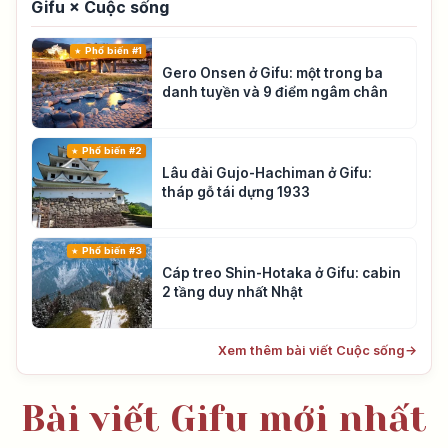
Gifu × Cuộc sống
Phổ biến #1
Gero Onsen ở Gifu: một trong ba
danh tuyền và 9 điểm ngâm chân
Phổ biến #2
Lâu đài Gujo-Hachiman ở Gifu:
tháp gỗ tái dựng 1933
Phổ biến #3
Cáp treo Shin-Hotaka ở Gifu: cabin
2 tầng duy nhất Nhật
Xem thêm bài viết Cuộc sống
→
Bài viết Gifu mới nhất