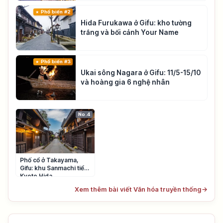
Phổ biến #2
Hida Furukawa ở Gifu: kho tường
trắng và bối cảnh Your Name
Phổ biến #3
Ukai sông Nagara ở Gifu: 11/5-15/10
và hoàng gia 6 nghệ nhân
No.4
Phố cổ ở Takayama,
Gifu: khu Sanmachi tiểu
Kyoto Hida
Xem thêm bài viết Văn hóa truyền thống
→