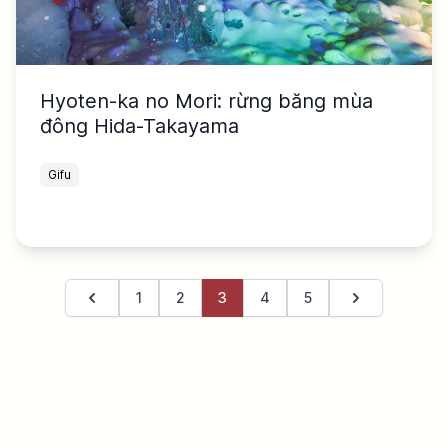
Hyoten-ka no Mori: rừng băng mùa
đông Hida-Takayama
Gifu
1
2
3
4
5
Trang trước
Trang tiếp the