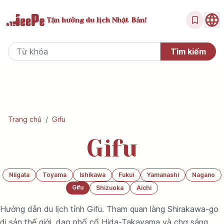
Tận hưởng
du lịch Nhật Bản!
Trang chủ
/
Gifu
Gifu
Niigata
Toyama
Ishikawa
Fukui
Yamanashi
Nagano
Gifu
Shizuoka
Aichi
Hướng dẫn du lịch tỉnh Gifu. Tham quan làng Shirakawa-go
di sản thế giới, dạo phố cổ Hida-Takayama và chợ sáng,