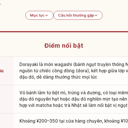
.
Mục lục
Câu hỏi thường gặp
Điểm nổi bật
Dorayaki là món wagashi (bánh ngọt truyền thống Nh
âu
nguồn từ chiếc cồng đồng (dora), kết hợp giữa lớp
đậu đỏ, dễ dàng thưởng thức mọi lúc
Vỏ bánh làm từ bột mì, trứng và đường, có loại mềm
đậu đỏ nguyên hạt hoặc đậu đỏ nghiền mịn tạo nên
hợp với matcha hoặc trà Nhật sẽ làm nổi bật vị ngọ
Khoảng ¥200–350 tại cửa hàng chuyên, khoảng ¥100