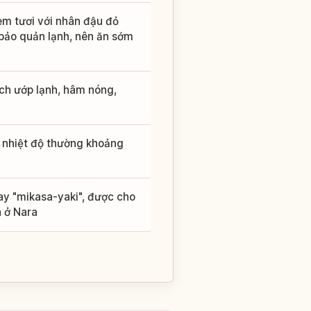
em tươi với nhân đậu đỏ
 bảo quản lạnh, nên ăn sớm
ch ướp lạnh, hâm nóng,
ở nhiệt độ thường khoảng
ay "mikasa-yaki", được cho
a ở Nara