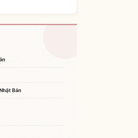
m tại Nhật Bản
↗
Bản
 Nhật Bản