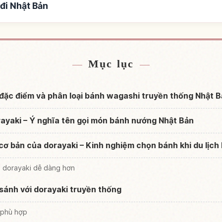
đi Nhật Bản
n Nhật Bản
Tìm trải nghiệ
↗
Mục lục
u đặc điểm và phân loại bánh wagashi truyền thống Nhật 
rayaki – Ý nghĩa tên gọi món bánh nướng Nhật Bản
cơ bản của dorayaki – Kinh nghiệm chọn bánh khi du lịch
n dorayaki dễ dàng hơn
 sánh với dorayaki truyền thống
 phù hợp