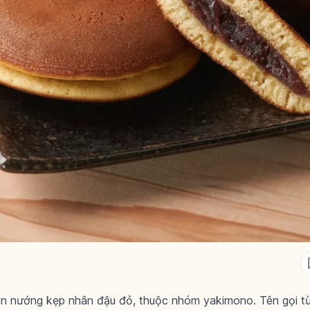
ròn nướng kẹp nhân đậu đỏ, thuộc nhóm yakimono. Tên gọi từ