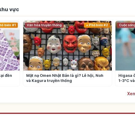
 khu vực
hổ biến #1
Văn hóa truyền thống
Phổ biến #2
Cuộc sốn
tại đền
Mặt nạ Omen Nhật Bản là gì? Lễ hội, Noh
Higasa ô
và Kagura truyền thống
1-3°C và
Xem