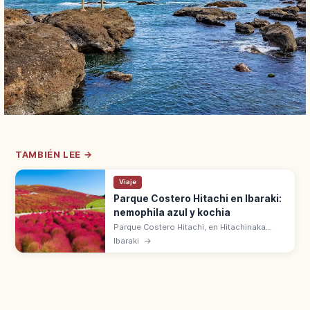
TAMBIÉN LEE →
Viaje
Parque Costero Hitachi en Ibaraki:
nemophila azul y kochia
Parque Costero Hitachi, en Hitachinaka
(Ibaraki), abarca 350 ha con colinas de
Ibaraki
→
nemophila azul en primavera y kochia roja
en otoño. 215 ha abiertas al público.