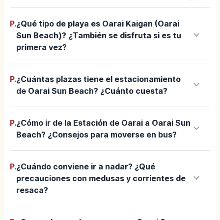
P.
¿Qué tipo de playa es Oarai Kaigan (Oarai
keyboard_arrow_down
Sun Beach)? ¿También se disfruta si es tu
primera vez?
P.
¿Cuántas plazas tiene el estacionamiento
keyboard_arrow_down
de Oarai Sun Beach? ¿Cuánto cuesta?
P.
¿Cómo ir de la Estación de Oarai a Oarai Sun
keyboard_arrow_down
Beach? ¿Consejos para moverse en bus?
P.
¿Cuándo conviene ir a nadar? ¿Qué
keyboard_arrow_down
precauciones con medusas y corrientes de
resaca?