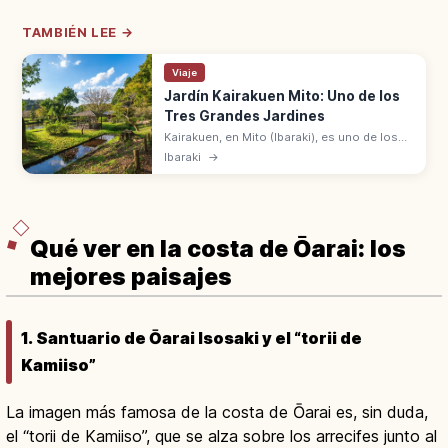
TAMBIÉN LEE →
Viaje
Jardín Kairakuen Mito: Uno de los
Tres Grandes Jardines
Kairakuen, en Mito (Ibaraki), es uno de los
Tres Grandes Jardines con Kenroku-en y
Ibaraki
→
Koraku-en. Abierto en 1842, acceso desde
la estación de Tokio en JR Joban.
Qué ver en la costa de Ōarai: los
mejores paisajes
1. Santuario de Ōarai Isosaki y el “torii de
Kamiiso”
La imagen más famosa de la costa de Ōarai es, sin duda,
el “torii de Kamiiso”, que se alza sobre los arrecifes junto al