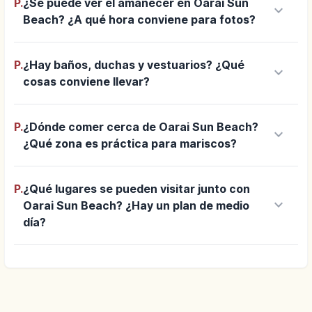
P.
¿Se puede ver el amanecer en Oarai Sun
keyboard_arrow_down
Beach? ¿A qué hora conviene para fotos?
P.
¿Hay baños, duchas y vestuarios? ¿Qué
keyboard_arrow_down
cosas conviene llevar?
P.
¿Dónde comer cerca de Oarai Sun Beach?
keyboard_arrow_down
¿Qué zona es práctica para mariscos?
P.
¿Qué lugares se pueden visitar junto con
keyboard_arrow_down
Oarai Sun Beach? ¿Hay un plan de medio
día?