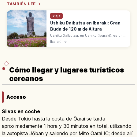
TAMBIÉN LEE →
Viaje
Ushiku Daibutsu en Ibaraki: Gran
Buda de 120 m de Altura
Ushiku Daibutsu, en Ushiku (Ibaraki), es una
de las mayores estatuas de Buda del
Ibaraki
→
mundo: 120 m de altura (20 m de base + 100
m de estatua). Bronce de pie.
Cómo llegar y lugares turísticos
cercanos
Acceso
Si vas en coche
Desde Tokio hasta la costa de Ōarai se tarda
aproximadamente 1 hora y 30 minutos en total, utilizando
la autopista Jōban y saliendo por Mito Oarai IC; desde allí