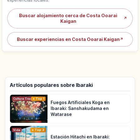
Buscar alojamiento cerca de Costa Ooarai
↗
Kaigan
Buscar experiencias en Costa Ooarai Kaigan
↗
Artículos populares sobre Ibaraki
Cultura Tradicional
Top 1
Fuegos Artificiales Koga en
Ibaraki: Sanshakudama en
Watarase
Vida
Top 2
Estación Hitachi en Ibaraki: