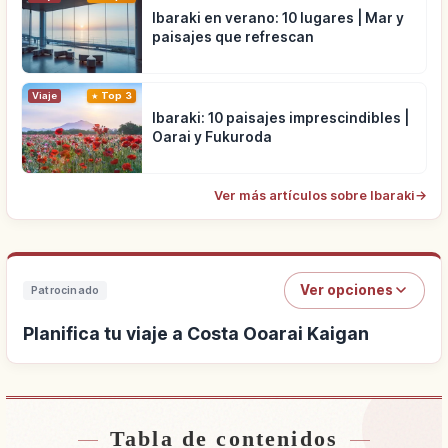
Ibaraki en verano: 10 lugares | Mar y
paisajes que refrescan
Viaje
Top 3
Ibaraki: 10 paisajes imprescindibles |
Oarai y Fukuroda
Ver más artículos sobre Ibaraki
→
Ver opciones
Patrocinado
Planifica tu viaje a Costa Ooarai Kaigan
Tabla de contenidos
Buscar alojamiento cerca de Costa Ooarai