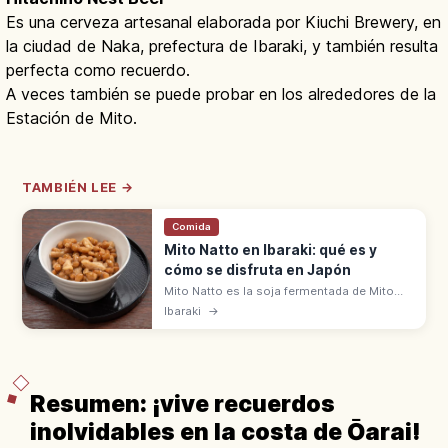
Es una cerveza artesanal elaborada por Kiuchi Brewery, en
la ciudad de Naka, prefectura de Ibaraki, y también resulta
perfecta como recuerdo.
A veces también se puede probar en los alrededores de la
Estación de Mito.
TAMBIÉN LEE →
Comida
Mito Natto en Ibaraki: qué es y
cómo se disfruta en Japón
Mito Natto es la soja fermentada de Mito
(Ibaraki), con textura pegajosa y aroma
Ibaraki
→
característico. Productos en warazuto
(envoltorio de paja) como recuerdo.
Resumen: ¡vive recuerdos
inolvidables en la costa de Ōarai!