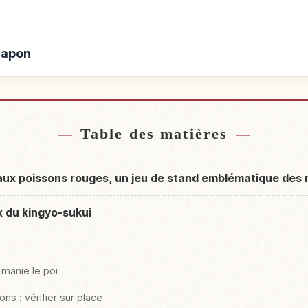
Japon
rès de Japon
Activité
↗
Table des matières
 aux poissons rouges, un jeu de stand emblématique des 
x du kingyo-sukui
anie le poi
ns : vérifier sur place