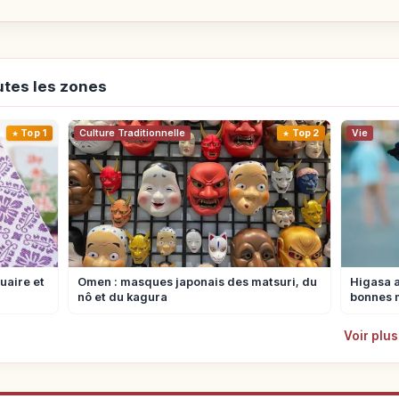
utes les zones
Top 1
Culture Traditionnelle
Top 2
Vie
uaire et
Omen : masques japonais des matsuri, du
Higasa a
nô et du kagura
bonnes 
Voir plus