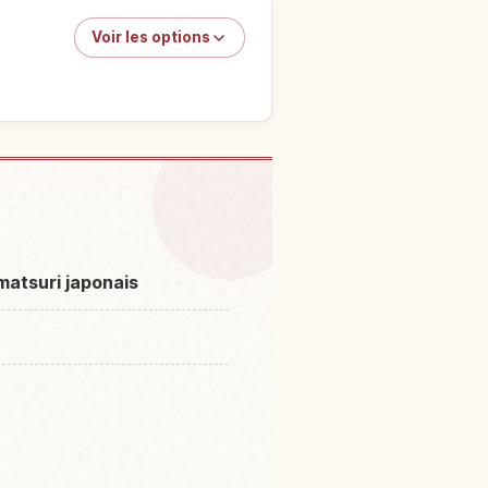
Voir les options
s à Japon
↗
matsuri japonais