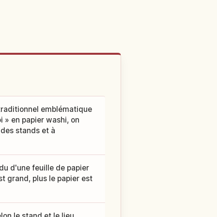
 traditionnel emblématique
oi » en papier washi, on
 des stands et à
ndu d'une feuille de papier
t grand, plus le papier est
on le stand et le lieu.