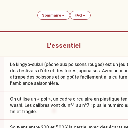
Sommaire
FAQ
L'essentiel
Le kingyo-sukui (pêche aux poissons rouges) est un jeu
des festivals d'été et des foires japonaises. Avec un « p
attrape des poissons et on goûte facilement à la culture
l'ambiance saisonnière.
On utilise un « poi », un cadre circulaire en plastique te
washi. Les calibres vont du n°4 au n°7 : plus le numéro es
fin et fragile.
Souvent entre 200 et 500 ¥ la partie, avec des écarts sel