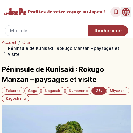
Profitez de votre
voyage au Japon !
Accueil
/
Oita
Péninsule de Kunisaki : Rokugo Manzan – paysages et
/
visite
Péninsule de Kunisaki : Rokugo
Manzan – paysages et visite
Oita
Fukuoka
Saga
Nagasaki
Kumamoto
Miyazaki
Kagoshima