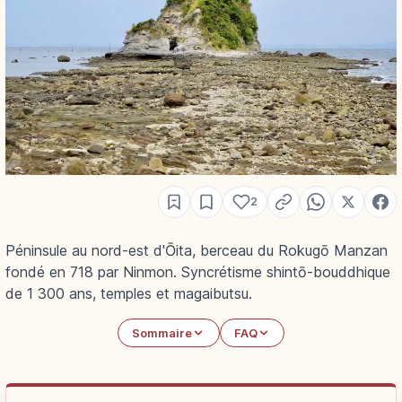
2
Péninsule au nord-est d'Ōita, berceau du Rokugō Manzan
fondé en 718 par Ninmon. Syncrétisme shintō-bouddhique
de 1 300 ans, temples et magaibutsu.
Sommaire
FAQ