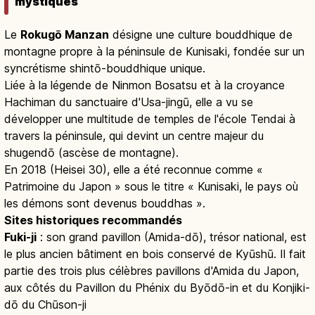
mystiques
Le
Rokugō Manzan
désigne une culture bouddhique de
montagne propre à la péninsule de Kunisaki, fondée sur un
syncrétisme shintō-bouddhique unique.
Liée à la légende de Ninmon Bosatsu et à la croyance
Hachiman du sanctuaire d'Usa-jingū, elle a vu se
développer une multitude de temples de l'école Tendai à
travers la péninsule, qui devint un centre majeur du
shugendō (ascèse de montagne).
En 2018 (Heisei 30), elle a été reconnue comme «
Patrimoine du Japon » sous le titre « Kunisaki, le pays où
les démons sont devenus bouddhas ».
Sites historiques recommandés
Fuki-ji
: son grand pavillon (Amida-dō), trésor national, est
le plus ancien bâtiment en bois conservé de Kyūshū. Il fait
partie des trois plus célèbres pavillons d'Amida du Japon,
aux côtés du Pavillon du Phénix du Byōdō-in et du Konjiki-
dō du Chūson-ji