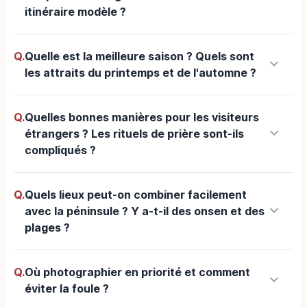
itinéraire modèle ?
Q.
Quelle est la meilleure saison ? Quels sont
keyboard_arrow_down
les attraits du printemps et de l'automne ?
Q.
Quelles bonnes manières pour les visiteurs
keyboard_arrow_down
étrangers ? Les rituels de prière sont-ils
compliqués ?
Q.
Quels lieux peut-on combiner facilement
keyboard_arrow_down
avec la péninsule ? Y a-t-il des onsen et des
plages ?
Q.
Où photographier en priorité et comment
keyboard_arrow_down
éviter la foule ?