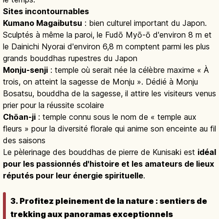
Sites incontournables
Kumano Magaibutsu
: bien culturel important du Japon.
Sculptés à même la paroi, le Fudō Myō-ō d'environ 8 m et
le Dainichi Nyorai d'environ 6,8 m comptent parmi les plus
grands bouddhas rupestres du Japon
Monju-senji
: temple où serait née la célèbre maxime « À
trois, on atteint la sagesse de Monju ». Dédié à Monju
Bosatsu, bouddha de la sagesse, il attire les visiteurs venus
prier pour la réussite scolaire
Chōan-ji
: temple connu sous le nom de « temple aux
fleurs » pour la diversité florale qui anime son enceinte au fil
des saisons
Le pèlerinage des bouddhas de pierre de Kunisaki est
idéal
pour les passionnés d'histoire et les amateurs de lieux
réputés pour leur énergie spirituelle
.
3. Profitez pleinement de la nature : sentiers de
trekking aux panoramas exceptionnels