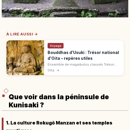
À LIRE AUSSI →
Voyage
Bouddhas d’Usuki : Trésor national
d’Oita – repères utiles
Ensemble de magaibutsu classés Trésor
national, sculptés entre fin Heian et époque
Oita
→
Kamakura dans le tuf volcanique à Usuki
(Ōita). 4 groupes de statues.
Que voir dans la péninsule de
Kunisaki ?
1. La culture Rokugō Manzan et ses temples