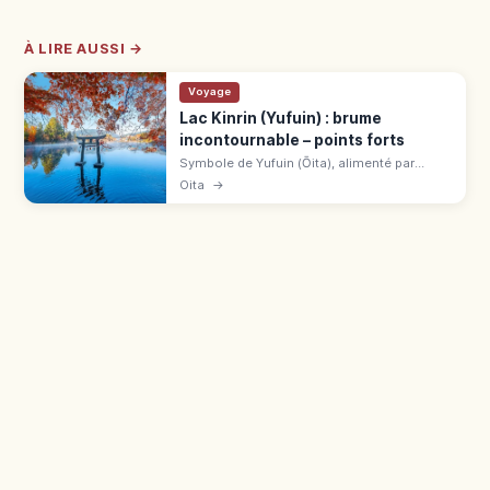
À LIRE AUSSI →
Voyage
Lac Kinrin (Yufuin) : brume
incontournable – points forts
Symbole de Yufuin (Ōita), alimenté par
sources et eaux thermales. Renommé « lac
Oita
→
aux écailles d'or » en 1884, célèbre pour sa
brume matinale d'automne-hiver.