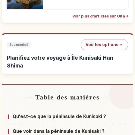
Voir plus d'articles sur Oita
→
Voir les options
Sponsorisé
Planifiez votre voyage à Île Kunisaki Han
Shima
Table des matières
Hébergements près de Île Kunisaki Han Shima
↗
Activités à Île Kunisaki Han Shima
↗
Qu'est-ce que la péninsule de Kunisaki ?
Que voir dans la péninsule de Kunisaki ?