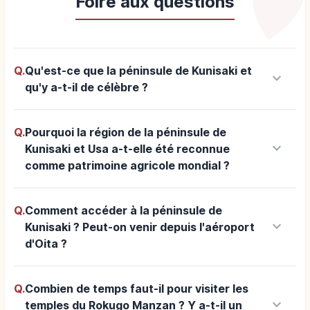
Foire aux questions
Q.
Qu'est-ce que la péninsule de Kunisaki et
keyboard_arrow_down
qu'y a-t-il de célèbre ?
Q.
Pourquoi la région de la péninsule de
keyboard_arrow_down
Kunisaki et Usa a-t-elle été reconnue
comme patrimoine agricole mondial ?
Q.
Comment accéder à la péninsule de
keyboard_arrow_down
Kunisaki ? Peut-on venir depuis l'aéroport
d'Oita ?
Q.
Combien de temps faut-il pour visiter les
keyboard_arrow_down
temples du Rokugo Manzan ? Y a-t-il un