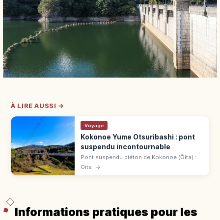
À LIRE AUSSI →
Voyage
Kokonoe Yume Otsuribashi : pont
suspendu incontournable
Pont suspendu piéton de Kokonoe (Ōita) :
390 m de long, 173 m au-dessus de la
Oita
→
gorge, 1,5 m de large. Vue sur la cascade
Shindō no Taki et la chaîne du Kujū.
Informations pratiques pour les