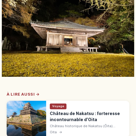
À LIRE AUSSI →
Voyage
Château de Nakatsu : forteresse
incontournable d’Oita
Château historique de Nakatsu (Ōita)
entamé en 1588 par Kuroda Kanbei. «
Oita
→
Château flottant sur la mer » aux douves