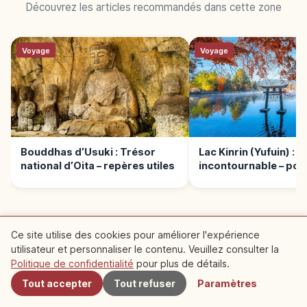
Découvrez les articles recommandés dans cette zone
Voyage
Voyage
Bouddhas d’Usuki : Trésor
Lac Kinrin (Yufuin) : 
national d’Oita – repères utiles
incontournable – poin
Ce site utilise des cookies pour améliorer l'expérience
utilisateur et personnaliser le contenu. Veuillez consulter la
LIRE LA SUITE →
À proximité
Politique de confidentialité
pour plus de détails.
Voyage
Tout accepter
Tout refuser
Paramètres
Château de Nakatsu : forteresse
incontournable d’Oita