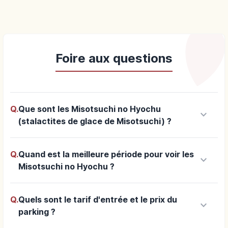
Foire aux questions
Q.
Que sont les Misotsuchi no Hyochu
keyboard_arrow_down
(stalactites de glace de Misotsuchi) ?
Q.
Quand est la meilleure période pour voir les
keyboard_arrow_down
Misotsuchi no Hyochu ?
Q.
Quels sont le tarif d'entrée et le prix du
keyboard_arrow_down
parking ?