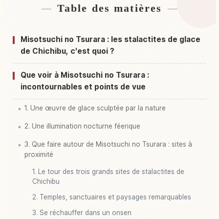
Table des matières
Hébergements près de Sanjuu Tsuchi No
↗
Hyouchuu
Misotsuchi no Tsurara : les stalactites de glace
Activités à Sanjuu Tsuchi No Hyouchuu
↗
de Chichibu, c'est quoi ?
Que voir à Misotsuchi no Tsurara :
incontournables et points de vue
1. Une œuvre de glace sculptée par la nature
2. Une illumination nocturne féerique
3. Que faire autour de Misotsuchi no Tsurara : sites à
proximité
1. Le tour des trois grands sites de stalactites de
Chichibu
2. Temples, sanctuaires et paysages remarquables
3. Se réchauffer dans un onsen