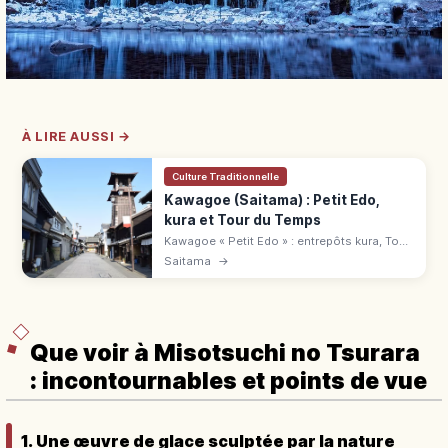
À LIRE AUSSI →
Culture Traditionnelle
Kawagoe (Saitama) : Petit Edo,
kura et Tour du Temps
Kawagoe « Petit Edo » : entrepôts kura, Tour
du Temps, ruelle des bonbons, palais et
Saitama
→
temple Kita-in. Accès en 30 min d'Ikebukuro
par Tōbu-Tōjō.
Que voir à Misotsuchi no Tsurara
: incontournables et points de vue
1. Une œuvre de glace sculptée par la nature