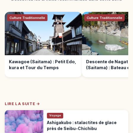
Culture Traditionnelle
Culture Traditionnelle
Kawagoe (Saitama) : Petit Edo,
Descente de Nagato
kura et Tour du Temps
(Saitama) : Bateau et
Iwadatami
LIRE LA SUITE →
Voyage
Ashigakubo : stalactites de glace
près de Seibu-Chichibu