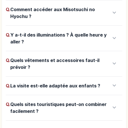
Q.
Comment accéder aux Misotsuchi no
keyboard_arrow_down
Hyochu ?
Q.
Y a-t-il des illuminations ? À quelle heure y
keyboard_arrow_down
aller ?
Q.
Quels vêtements et accessoires faut-il
keyboard_arrow_down
prévoir ?
keyboard_arrow_down
Q.
La visite est-elle adaptée aux enfants ?
Q.
Quels sites touristiques peut-on combiner
keyboard_arrow_down
facilement ?