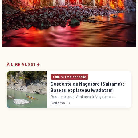
À LIRE AUSSI →
Culture Traditionnelle
Descente de Nagatoro (Saitama) :
Bateau et plateau Iwadatami
Descente sur l'Arakawa à Nagatoro :
parcours de 3 km en 20 min, plateau
Saitama
→
Iwadatami (500 m), cours A/B, tarifs
saisonniers et gare à 1 min.