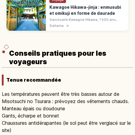
Kawagoe Hikawa-jinja : enmusubi
et omikuji en forme de daurade
Sanctuaire Kawagoe Hikawa, 1 500 ans,
dédié à l'amour. Enmusubi-dama du matin,
Saitama
→
omikuji en forme de daurade, tunnel d'ema
et fête d'octobre.
Conseils pratiques pour les
voyageurs
Tenue recommandée
Les températures peuvent être très basses autour de
Misotsuchi no Tsurara : prévoyez des vêtements chauds.
Manteau épais ou doudoune
Gants, écharpe et bonnet
Chaussures antidérapantes (le sol peut être verglacé sur le
site)