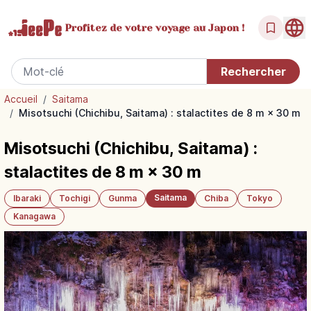
Profitez de votre
voyage au Japon !
Accueil
/
Saitama
/
Misotsuchi (Chichibu, Saitama) : stalactites de 8 m × 30 m
Misotsuchi (Chichibu, Saitama) :
stalactites de 8 m × 30 m
Saitama
Ibaraki
Tochigi
Gunma
Chiba
Tokyo
Kanagawa