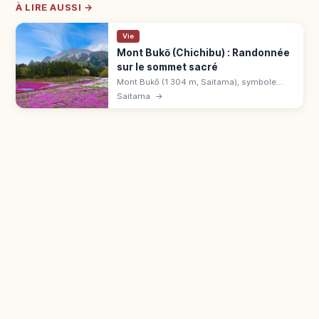
À LIRE AUSSI →
Vie
Mont Bukō (Chichibu) : Randonnée
sur le sommet sacré
Mont Bukō (1 304 m, Saitama), symbole
sacré du Chichibu Jinja. Carrière calcaire au
Saitama
→
nord, sanctuaire Mitake, sentier de 2h30-3h,
accès gare Yokoze.