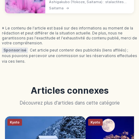
Ashigakubo (Yokoze, Saitama) : stalactites
artificielles, l'un des 3 sites de Chichibu. Gare
Saitama
→
Seibu à 10 min. Illuminations jeu.–dim.; tarifs
selon le jour.
※ Le contenu de l'article est basé sur des informations au moment de la
rédaction et peut différer de la situation actuelle. De plus, nous ne
garantissons pas l'exactitude et l'exhaustivité du contenu publié, merci de
votre compréhension.
Sponsorisé
Cet article peut contenir des publicités (liens affiliés) ;
nous pouvons percevoir une commission sur les réservations effectuées
via ces liens.
Articles connexes
Découvrez plus d'articles dans cette catégorie
Kyoto
Kyoto