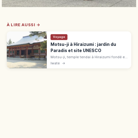
À LIRE AUSSI →
Voyage
Motsu-ji à Hiraizumi : jardin du
Paradis et site UNESCO
Motsu-ji, temple tendai à Hiraizumi fondé en
850, est un site UNESCO. Jardin Jodo Teien
Iwate
→
autour de l'étang Oizumigaike (180 m), 700
¥, gare à 7 min à pied.