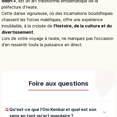
odori »
, est un art traditionnel emblématique de la
préfecture d'Iwate.
Cette danse vigoureuse, où des incarnations bouddhiques
chassent les forces maléfiques, offre une expérience
inoubliable, à la croisée de
l'histoire, de la culture et du
divertissement
.
Lors de votre voyage à Iwate, ne manquez pas l'occasion
d'en ressentir toute la puissance en direct.
Foire aux questions
Q.
Qu'est-ce que l'Oni Kenbai et quel est son
keyboard_arrow_down
sens en tant qu'art populaire ?