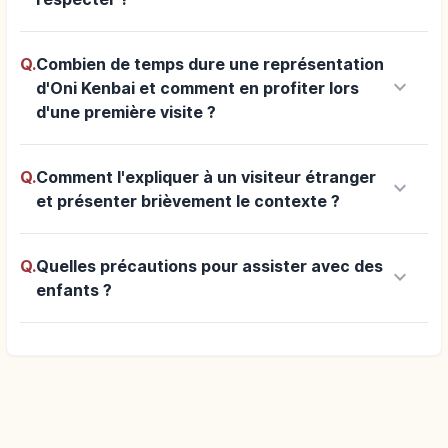
Q.
Combien de temps dure une représentation
keyboard_arrow_down
d'Oni Kenbai et comment en profiter lors
d'une première visite ?
Q.
Comment l'expliquer à un visiteur étranger
keyboard_arrow_down
et présenter brièvement le contexte ?
Q.
Quelles précautions pour assister avec des
keyboard_arrow_down
enfants ?