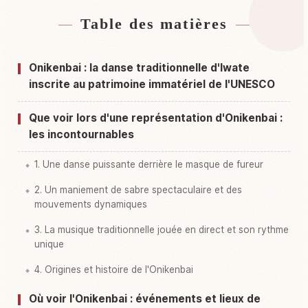
Table des matières
Hébergements près de Iwateken Kitakami Shi
↗
Activités à Iwateken Kitakami Shi
↗
Onikenbai : la danse traditionnelle d'Iwate
inscrite au patrimoine immatériel de l'UNESCO
Que voir lors d'une représentation d'Onikenbai :
les incontournables
1. Une danse puissante derrière le masque de fureur
2. Un maniement de sabre spectaculaire et des
mouvements dynamiques
3. La musique traditionnelle jouée en direct et son rythme
unique
4. Origines et histoire de l'Onikenbai
Où voir l'Onikenbai : événements et lieux de