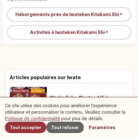
Hébergements près de Iwateken Kitakami Shi
↗
Activités à Iwateken Kitakami Shi
↗
Articles populaires sur Iwate
Nourriture
Top 1
Wanko Soba d’Iwate : défi à
volonté en petits bols (Morioka)
Ce site utilise des cookies pour améliorer l'expérience
utilisateur et personnaliser le contenu. Veuillez consulter la
À proximité
Politique de confidentialité
pour plus de détails.
Voyage
Top 2
Tout accepter
Tout refuser
Paramètres
Genbikei à Ichinoseki : gorges,
dango volant et balade