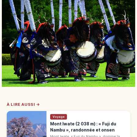
À LIRE AUSSI →
Voyage
Mont Iwate (2 038 m) : « Fuji du
Nambu », randonnée et onsen
Mont Iwate, « Fuji du Nambu », domine la