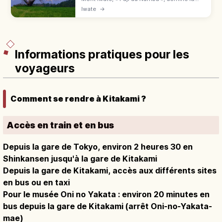
préfecture d'Iwate. Départs Amihari et
Iwate
→
Matsukawa onsen, sommet panoramique,
fleurs alpines et conseils de saison.
Informations pratiques pour les
voyageurs
Comment se rendre à Kitakami ?
Accès en train et en bus
Depuis la gare de Tokyo, environ 2 heures 30 en
Shinkansen jusqu'à la gare de Kitakami
Depuis la gare de Kitakami, accès aux différents sites
en bus ou en taxi
Pour le musée Oni no Yakata : environ 20 minutes en
bus depuis la gare de Kitakami (arrêt Oni-no-Yakata-
mae)