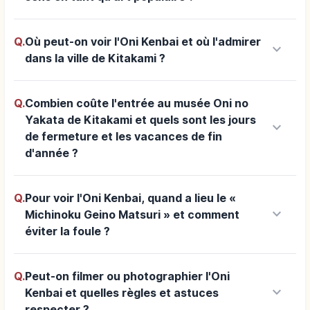
Q.
Où peut-on voir l'Oni Kenbai et où l'admirer
keyboard_arrow_down
dans la ville de Kitakami ?
Q.
Combien coûte l'entrée au musée Oni no
Yakata de Kitakami et quels sont les jours
keyboard_arrow_down
de fermeture et les vacances de fin
d'année ?
Q.
Pour voir l'Oni Kenbai, quand a lieu le «
keyboard_arrow_down
Michinoku Geino Matsuri » et comment
éviter la foule ?
Q.
Peut-on filmer ou photographier l'Oni
keyboard_arrow_down
Kenbai et quelles règles et astuces
respecter ?