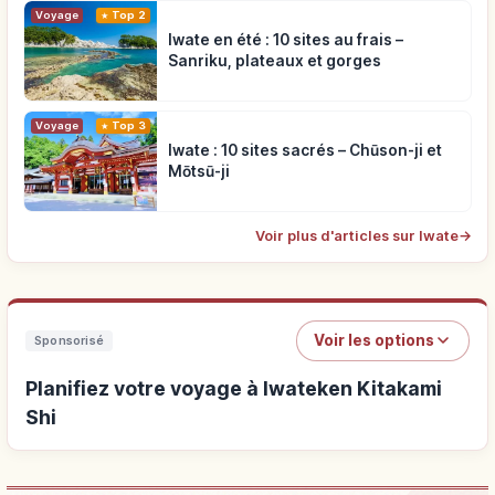
Voyage
Top 2
Iwate en été : 10 sites au frais –
Sanriku, plateaux et gorges
Voyage
Top 3
Iwate : 10 sites sacrés – Chūson-ji et
Mōtsū-ji
Voir plus d'articles sur Iwate
→
Voir les options
Sponsorisé
Planifiez votre voyage à Iwateken Kitakami
Shi