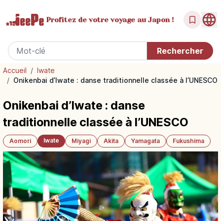
Profitez de votre
voyage au Japon !
Accueil
/
Iwate
/
Onikenbai d’Iwate : danse traditionnelle classée à l’UNESCO
Onikenbai d’Iwate : danse
traditionnelle classée à l’UNESCO
Iwate
Aomori
Miyagi
Akita
Yamagata
Fukushima