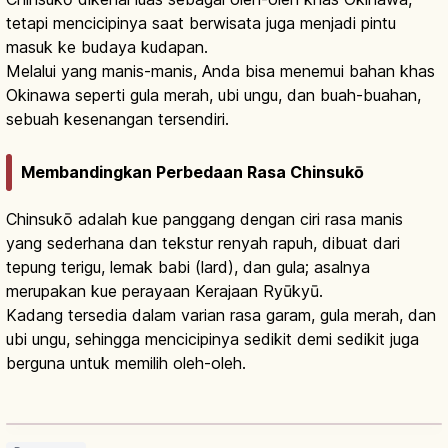
tetapi mencicipinya saat berwisata juga menjadi pintu
masuk ke budaya kudapan.
Melalui yang manis-manis, Anda bisa menemui bahan khas
Okinawa seperti gula merah, ubi ungu, dan buah-buahan,
sebuah kesenangan tersendiri.
Membandingkan Perbedaan Rasa Chinsukō
Chinsukō adalah kue panggang dengan ciri rasa manis
yang sederhana dan tekstur renyah rapuh, dibuat dari
tepung terigu, lemak babi (lard), dan gula; asalnya
merupakan kue perayaan Kerajaan Ryūkyū.
Kadang tersedia dalam varian rasa garam, gula merah, dan
ubi ungu, sehingga mencicipinya sedikit demi sedikit juga
berguna untuk memilih oleh-oleh.
Chinsuko Okinawa: Kue Panggang GI
Ryukyu, Rasa, Cara Menikmati
Baca artikel
→