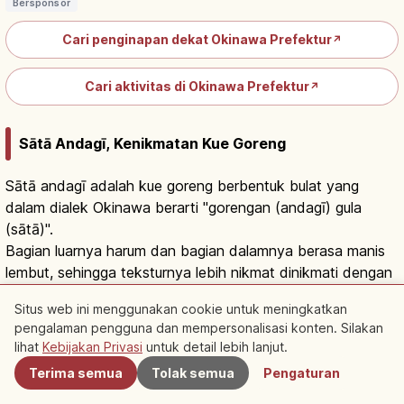
Bersponsor
Cari penginapan dekat Okinawa Prefektur
↗
Cari aktivitas di Okinawa Prefektur
↗
Sātā Andagī, Kenikmatan Kue Goreng
Sātā andagī adalah kue goreng berbentuk bulat yang
dalam dialek Okinawa berarti "gorengan (andagī) gula
(sātā)".
Bagian luarnya harum dan bagian dalamnya berasa manis
lembut, sehingga teksturnya lebih nikmat dinikmati dengan
tenang dibanding sambil berjalan.
Apa Itu Sata Andagi? Donat Goreng
Situs web ini menggunakan cookie untuk meningkatkan
Okinawa dan Varian Rasa
pengalaman pengguna dan mempersonalisasi konten. Silakan
Terdekat
Baca artikel
→
lihat
Kebijakan Privasi
untuk detail lebih lanjut.
Terima semua
Tolak semua
Pengaturan
Bersponsor