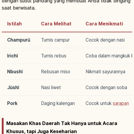
dengan sudut pandang yang membuat Anda tidak bingung
saat berwisata.
Istilah
Cara Melihat
Cara Menikmati
Champurū
Tumis campur
Cocok dengan nasi
Irichī
Tumis rebus
Coba dalam mangkuk ke
Nbushī
Rebusan miso
Nikmati sayurannya
Jūshī
Nasi liwet
Cocok dengan soba
Pork
Daging kalengan
Cocok untuk
sarapan
Masakan Khas Daerah Tak Hanya untuk Acara
Khusus, tapi Juga Keseharian