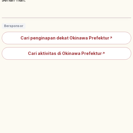
Apa Itu SPAM? Kuliner Pork Khas
Okinawa dan Cara Menikmatinya
Baca artikel
→
Bersponsor
Cari penginapan dekat Okinawa Prefektur
↗
Cari aktivitas di Okinawa Prefektur
↗