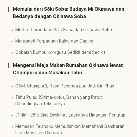
Memulai dari Sōki Soba: Budaya Mi Okinawa dan
Bedanya dengan Okinawa Soba
Melihat Perbedaan Sōki Soba dan Okinawa Soba
Menikmati Perpaduan Kaldu dan Daging
Cobalah Bumbu Kōrēgūsu Sedikit demi Sedikit
Mengenal Meja Makan Rumahan Okinawa lewat
Champurū dan Masakan Tahu
Gōyā Champurū, Rasa Pahitnya pun Jadi Ciri Khas
Tahu Pulau (Shima-dōfu), Bahan yang Patut
Dibandingkan Teksturnya
Jīmāmi-dōfu Bisa Dinikmati Layaknya Hidangan Penutup
Memesan Teishoku Memudahkan Memahami Gambaran
Utuh Masakan Okinawa