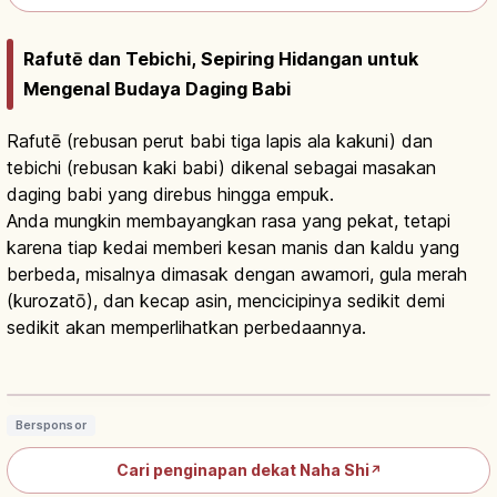
Rafutē dan Tebichi, Sepiring Hidangan untuk
Mengenal Budaya Daging Babi
Rafutē (rebusan perut babi tiga lapis ala kakuni) dan
tebichi (rebusan kaki babi) dikenal sebagai masakan
daging babi yang direbus hingga empuk.
Anda mungkin membayangkan rasa yang pekat, tetapi
karena tiap kedai memberi kesan manis dan kaldu yang
berbeda, misalnya dimasak dengan awamori, gula merah
(kurozatō), dan kecap asin, mencicipinya sedikit demi
sedikit akan memperlihatkan perbedaannya.
Rafute Okinawa: Rebusan Perut Babi
Awamori & Gula Merah
Baca artikel
→
Bersponsor
Cari penginapan dekat Naha Shi
↗