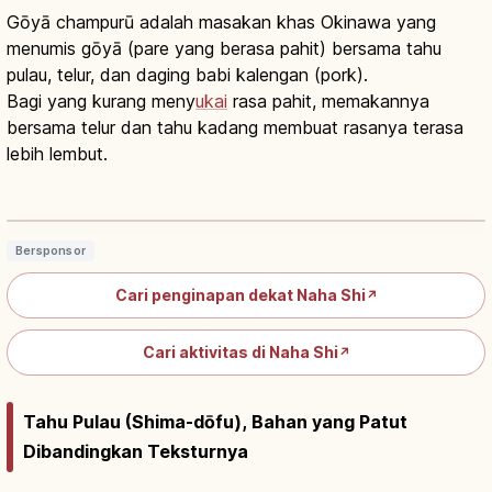
Gōyā champurū adalah masakan khas Okinawa yang
menumis gōyā (pare yang berasa pahit) bersama tahu
pulau, telur, dan daging babi kalengan (pork).
Bagi yang kurang meny
ukai
rasa pahit, memakannya
bersama telur dan tahu kadang membuat rasanya terasa
lebih lembut.
Goya Champuru Okinawa: Tumis Pare,
Tahu dan Telur
Baca artikel
→
Bersponsor
Cari penginapan dekat Naha Shi
↗
Cari aktivitas di Naha Shi
↗
Tahu Pulau (Shima-dōfu), Bahan yang Patut
Dibandingkan Teksturnya