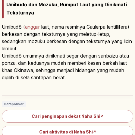
Umibudō dan Mozuku, Rumput Laut yang Dinikmati
Teksturnya
Umibudō (
anggur
laut, nama resminya Caulerpa lentillifera)
berkesan dengan teksturnya yang meletup-letup,
sedangkan mozuku berkesan dengan teksturnya yang licin
lembut.
Umibudō umumnya dinikmati segar dengan sanbaizu atau
ponzu, dan keduanya mudah memberi kesan berkah laut
khas Okinawa, sehingga menjadi hidangan yang mudah
dipilih di sela santapan berat.
Umibudo Okinawa: Anggur Laut 'Green
Caviar', Cara Menikmati
Baca artikel
→
Bersponsor
Cari penginapan dekat Naha Shi
↗
Cari aktivitas di Naha Shi
↗