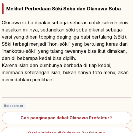
Melihat Perbedaan Sōki Soba dan Okinawa Soba
Okinawa soba dipakai sebagai sebutan untuk seluruh jenis
masakan mi-nya, sedangkan sōki soba dikenal sebagai
versi yang diberi topping daging iga babi bertulang (sōki).
Sōki terbagi menjadi "hon-sōki" yang bertulang keras dan
"nankotsu-sōki" yang tulang rawannya bisa ikut dimakan,
dan di beberapa kedai bisa dipilih.
Karena isian dan bumbunya berbeda di tiap kedai,
membaca keterangan isian, bukan hanya foto menu, akan
memudahkan pemilihan.
Soki Soba Okinawa: Mi, Iga Babi dan
Cara Menikmati
Baca artikel
→
Bersponsor
Cari penginapan dekat Okinawa Prefektur
↗