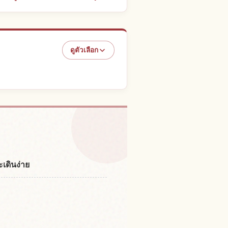
ดูตัวเลือก
จกรรม
↗
เดินง่าย