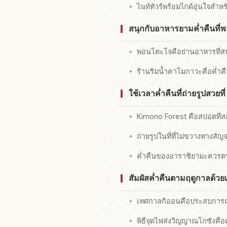
ไนท์ทัวร์พร้อมไกด์อุ่นใจสำห
สนุกกับอาหารยามค่ำคืนท
พอนโตะโจคือย่านอาหารที่
ร้านริมน้ำคาโมกาวะคือค่ำคืน
ใช้เวลาค่ำคืนที่ถ่ายรูปสวย
Kimono Forest คือสปอตที่สถ
ถ่ายรูปในที่ที่ไม่ขวางทางสัญ
ค่ำคืนของอาราชิยามะควรต
สัมผัสค่ำคืนตามฤดูกาลด้ว
เทศกาลกิออนคือประสบการณ์
พิธีจุดไฟส่งวิญญาณโกซังคือค่