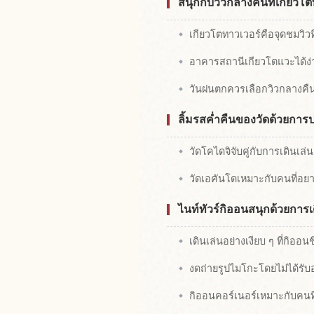
สนุกกับวิวกลางคืนที่เกียว
เกียวโตทาวเวอร์คือจุดชมวิว
อาคารสถานีเกียวโตแวะได้ง่
วันฝนตกควรเลือกวิวกลางคื
ลิ้มรสค่ำคืนของวัดด้วยกา
วัดโคไดจิจับคู่กับการเดินเล่น
วัดเอคันโดเหมาะกับคนที่อย
ไนท์ทัวร์กิออนสนุกด้วยการเ
เดินเล่นอย่างเงียบ ๆ ที่กิอ
งดถ่ายรูปไมโกะโดยไม่ได้รั
กิออนคอร์เนอร์เหมาะกับคนที่