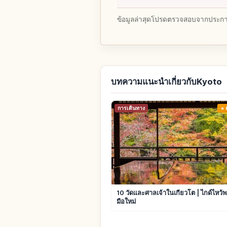
ข้อมูลล่าสุดโปรดตรวจสอบจากประกาศ
บทความแนะนำเกี่ยวกับKyoto
การเดินทาง
10 วัดและศาลเจ้าในเกียวโต | ไกด์ไหว้
มือใหม่