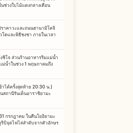
 ในช่วงใบไม้แดงกลางเดือน
งชิราคาวะและถนนฮานามิโคจิ
กียวโตและพิธีชงชา ภายในเวลา
ชิโจ ส่วนร้านอาหารริมแม่น้ำ
มแม่น้ำในช่วง 1 พฤษภาคมถึง
าได้ครั้งสุดท้าย 20:30 น.)
่ในสถานีรันเด็นอาราชิยามะ
1–31 กรกฎาคม ในคืนโยอิยามะ
คุริบิจุดไฟไล่ลำดับจากตัวอักษร