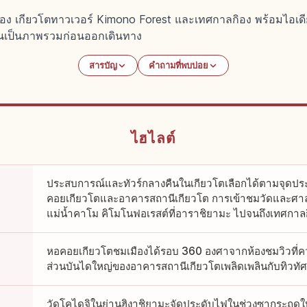
งกิอง เกียวโตทาวเวอร์ Kimono Forest และเทศกาลกิอง พร้อมไอเดี
อ่านเป็นภาพรวมก่อนออกเดินทาง
สารบัญ
คำถามที่พบบ่อย
ไฮไลต์
ประสบการณ์และทัวร์กลางคืนในเกียวโตเลือกได้ตามจุดประส
คอยเกียวโตและอาคารสถานีเกียวโต การเข้าชมวัดและศาล
แม่น้ำคาโม คิโมโนฟอเรสต์ที่อาราชิยามะ ไปจนถึงเทศกาล
หอคอยเกียวโตชมเมืองได้รอบ 360 องศาจากห้องชมวิวที่ควา
ส่วนบันไดใหญ่ของอาคารสถานีเกียวโตเพลิดเพลินกับทิวทัศ
วัดโคไดจิในย่านฮิงาชิยามะจัดประดับไฟในช่วงซากุระฤดูใ