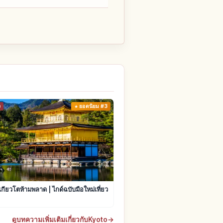
ง
ยอดนิยม #3
ยวเกียวโตห้ามพลาด | ไกด์ฉบับมือใหม่เที่ยว
ดูบทความเพิ่มเติมเกี่ยวกับKyoto
→