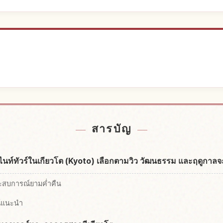
พัก
หากิ
↗
สารบัญ
ท์ทัวร์ในเกียวโต (Kyoto) เลือกตามวิว วัฒนธรรม และฤดูกาลจะ
ระสบการณ์ยามค่ำคืน
ณ์แนะนำ