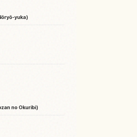
Nōryō-yuka)
ozan no Okuribi)