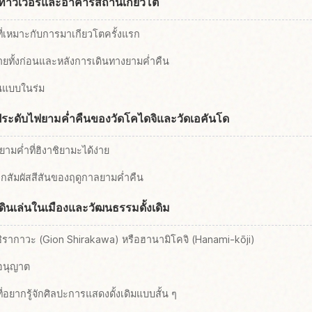
โตทาวเวอร์และอาคารสถานีเกียวโต
ที่เหมาะกับการมาเกียวโตครั้งแรก
ายทั้งก่อนและหลังการเดินทางยามค่ำคืน
นแบบในร่ม
รประดับไฟยามค่ำคืนของวัดโคไดจิและวัดเอคันโด
ยามค่ำที่ฮิงาชิยามะได้ง่าย
ากสัมผัสสีสันของฤดูกาลยามค่ำคืน
ดินเล่นในเมืองและวัฒนธรรมดั้งเดิม
อนชิรากาวะ (Gion Shirakawa) หรือฮานามิโคจิ (Hanami-kōji)
บอนุญาต
อยากรู้จักศิลปะการแสดงดั้งเดิมแบบสั้น ๆ