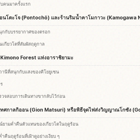
รับคนมาครั้งแรก
ี่พอนโตะโจ (Pontochō) และร้านริมน้ำคาโมกาวะ (Kamogawa 
สนุกกับบรรยากาศของตรอก
เกียวโตที่สัมผัสฤดูกาล
ที่ Kimono Forest แห่งอาราชิยามะ
านีที่สนุกกับแสงของคิโยยูเซน
จร
รวจสอบการเดินทางขากลับไว้ก่อน
ยเทศกาลกิออน (Gion Matsuri) หรือพิธีจุดไฟส่งวิญญาณโกซัง (G
ยามค่ำคืนตัวแทนของเกียวโตในฤดูร้อน
ำคืนฤดูร้อนที่เฝ้าดูอย่างเงียบ ๆ