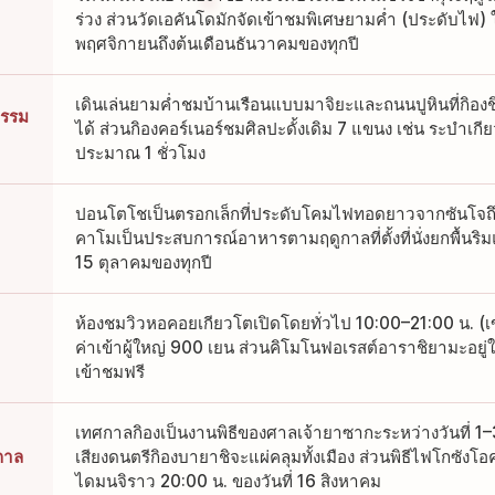
ร่วง ส่วนวัดเอคันโดมักจัดเข้าชมพิเศษยามค่ำ (ประดับไฟ)
พฤศจิกายนถึงต้นเดือนธันวาคมของทุกปี
เดินเล่นยามค่ำชมบ้านเรือนแบบมาจิยะและถนนปูหินที่กิอ
ธรรม
ได้ ส่วนกิองคอร์เนอร์ชมศิลปะดั้งเดิม 7 แขนง เช่น ระบำเ
ประมาณ 1 ชั่วโมง
ปอนโตโชเป็นตรอกเล็กที่ประดับโคมไฟทอดยาวจากซันโจถึง
คาโมเป็นประสบการณ์อาหารตามฤดูกาลที่ตั้งที่นั่งยกพื้นริ
15 ตุลาคมของทุกปี
ห้องชมวิวหอคอยเกียวโตเปิดโดยทั่วไป 10:00–21:00 น. (เข้
ค่าเข้าผู้ใหญ่ 900 เยน ส่วนคิโมโนฟอเรสต์อาราชิยามะอยู
เข้าชมฟรี
เทศกาลกิองเป็นงานพิธีของศาลเจ้ายาซากะระหว่างวันที่ 
กาล
เสียงดนตรีกิองบายาชิจะแผ่คลุมทั้งเมือง ส่วนพิธีไฟโกซังโอ
ไดมนจิราว 20:00 น. ของวันที่ 16 สิงหาคม