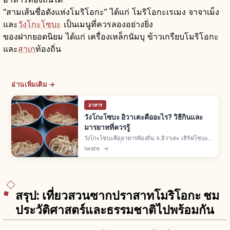
“สามเส้นชื่อดังแห่งโมริโอกะ” ได้แก่ โมริโอกะเรเมง จาจาเม็ง
และ
วังโกะโซบะ
เป็นเมนูที่ควรลองอย่างยิ่ง
ของฝากยอดนิยม ได้แก่ เครื่องเหล็กนัมบุ ข้าวเกรียบโมริโอกะ
และ
สาเก
ท้องถิ่น
อ่านเพิ่มเติม →
อาหาร
วังโกะโซบะ อิวาเตะคืออะไร? วิธีกินและ
มารยาทที่ควรรู้
วังโกะโซบะคืออาหารท้องถิ่น จ.อิวาเตะ เสิร์ฟโซบะ
คำเล็กในชามจิ๋ว เติมไม่หยุดจนปิดฝา "วังโกะ" คือ
Iwate
→
ชามในภาษาถิ่นอิวาเตะ ต้นกำเนิดที่ฮานามากิและโม
ริโอกะ
สรุป: เที่ยวสวนซากปราสาทโมริโอกะ ชม
ประวัติศาสตร์และธรรมชาติไปพร้อมกัน