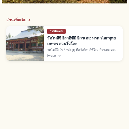
อ่านเพิ่มเติม →
การเดินทาง
วัดโมสึจิ ฮิราอิซึมิ อิวาเตะ: มรดกโลกพุทธ
เกษตร สวนโจโดะ
วัดโมสึจิ (Mōtsū-ji) คือวัดฮิราอิซึมิ จ.อิวาเตะ มรดก
โลกฮิราอิซึมิพุทธเกษตร ก่อตั้งปี 850 โดยจิกากุไดชิ
Iwate
→
เอ็นนิน ขยายโดยฟูจิวาระโมโตฮิระและฮิเดฮิระ
สวนโจโดะเฮอัน