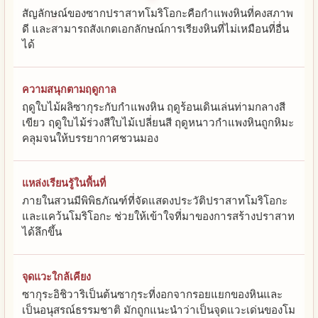
สัญลักษณ์ของซากปราสาทโมริโอกะคือกำแพงหินที่คงสภาพ
ดี และสามารถสังเกตเอกลักษณ์การเรียงหินที่ไม่เหมือนที่อื่น
ได้
ความสนุกตามฤดูกาล
ฤดูใบไม้ผลิซากุระกับกำแพงหิน ฤดูร้อนเดินเล่นท่ามกลางสี
เขียว ฤดูใบไม้ร่วงสีใบไม้เปลี่ยนสี ฤดูหนาวกำแพงหินถูกหิมะ
คลุมจนให้บรรยากาศชวนมอง
แหล่งเรียนรู้ในพื้นที่
ภายในสวนมีพิพิธภัณฑ์ที่จัดแสดงประวัติปราสาทโมริโอกะ
และแคว้นโมริโอกะ ช่วยให้เข้าใจที่มาของการสร้างปราสาท
ได้ลึกขึ้น
จุดแวะใกล้เคียง
ซากุระอิชิวาริเป็นต้นซากุระที่งอกจากรอยแยกของหินและ
เป็นอนุสรณ์ธรรมชาติ มักถูกแนะนำว่าเป็นจุดแวะเด่นของโม