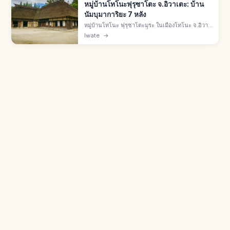
หมู่บ้านโทโนะฟุรุซาโตะ จ.อิวาเตะ: บ้าน
นัมบุมาการิยะ 7 หลัง
หมู่บ้านโทโนะ ฟุรุซาโตะมุระ ในเมืองโทโนะ จ.อิวา
เตะ จำลองหมู่บ้านชนบทดั้งเดิม มีบ้านนัมบุมาการิยะ
Iwate
→
(Nanbu Magariya) รูปตัว L 7 หลัง ตั้งแต่กลางเอ
โดะถึงกลางเมจิ