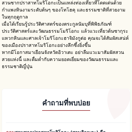
สวนซากปราสาทโมริโอกะเป็นแหล่งท่องเที่ยวที่โดดเด่นด้วย
กำแพงหินงามระดับต้นๆ ของโทโฮคุ และธรรมชาติที่สวยงาม
ในทุกฤดูกาล
เมื่อได้เรียนรู้ประวัติศาสตร์ของตระกูลนัมบุที่พิพิธภัณฑ์
ประวัติศาสตร์และวัฒนธรรมโมริโอกะ แล้วแวะเที่ยวต้นซากุระ
แหวกหินและศาลเจ้าโมริโอกะฮาจิมังกูต่อ คุณจะได้สัมผัสเสน่ห์
ของเมืองปราสาทโมริโอกะอย่างลึกซึ้งยิ่งขึ้น
หากมีโอกาสมาเยือนจังหวัดอิวาเตะ อย่าลืมแวะมาสัมผัสสวน
สวยแห่งนี้ และดื่มด่ำกับความยอดเยี่ยมของวัฒนธรรมและ
ธรรมชาติญี่ปุ่น
คำถามที่พบบ่อย