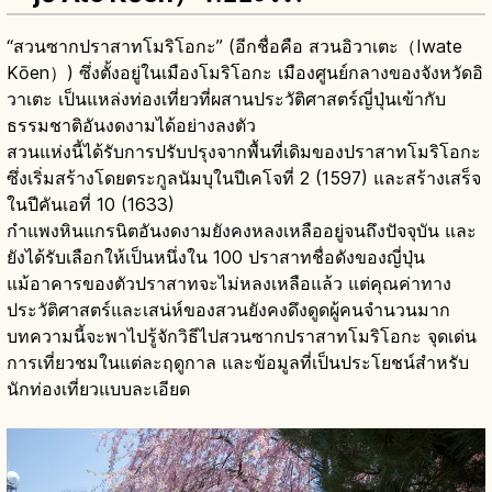
“สวนซากปราสาทโมริโอกะ” (อีกชื่อคือ สวนอิวาเตะ（Iwate
Kōen）) ซึ่งตั้งอยู่ในเมืองโมริโอกะ เมืองศูนย์กลางของจังหวัดอิ
วาเตะ เป็นแหล่งท่องเที่ยวที่ผสานประวัติศาสตร์ญี่ปุ่นเข้ากับ
ธรรมชาติอันงดงามได้อย่างลงตัว
สวนแห่งนี้ได้รับการปรับปรุงจากพื้นที่เดิมของปราสาทโมริโอกะ
ซึ่งเริ่มสร้างโดยตระกูลนัมบุในปีเคโจที่ 2 (1597) และสร้างเสร็จ
ในปีคันเอที่ 10 (1633)
กำแพงหินแกรนิตอันงดงามยังคงหลงเหลืออยู่จนถึงปัจจุบัน และ
ยังได้รับเลือกให้เป็นหนึ่งใน 100 ปราสาทชื่อดังของญี่ปุ่น
แม้อาคารของตัวปราสาทจะไม่หลงเหลือแล้ว แต่คุณค่าทาง
ประวัติศาสตร์และเสน่ห์ของสวนยังคงดึงดูดผู้คนจำนวนมาก
บทความนี้จะพาไปรู้จักวิธีไปสวนซากปราสาทโมริโอกะ จุดเด่น
การเที่ยวชมในแต่ละฤดูกาล และข้อมูลที่เป็นประโยชน์สำหรับ
นักท่องเที่ยวแบบละเอียด