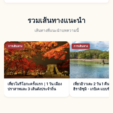
รวมเส้นทางแนะนำ
เส้นทางที่แนะนำบทความนี้
การเดินทาง
การเดินทาง
เที่ยวโมริโอกะครั้งแรก｜1 วัน เมือง
เที่ยวอิวาเตะ 2 วัน 1 คื
ปราสาทและ 3 เส้นดังประจำถิ่น
ฮิราอิซุมิ・เกบิเค แบบชิล