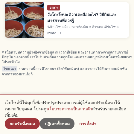
อาหาร
วังโกะโซบะ อิวาเตะคืออะไร? วิธีกินและ
มารยาทที่ควรรู้
วังโกะโซบะคืออาหารท้องถิ่น จ.อิวาเตะ เสิร์ฟโซบะคำ
เล็กในชามจิ๋ว เติมไม่หยุดจนปิดฝา "วังโกะ" คือชามใน
Iwate
→
ภาษาถิ่นอิวาเตะ ต้นกำเนิดที่ฮานามากิและโมริโอกะ
※ เนื้อหาบทความอ้างอิงจากข้อมูล ณ เวลาที่เขียน และอาจแตกต่างจากสถานการณ์
ปัจจุบัน นอกจากนี้ เราไม่รับประกันความถูกต้องและความสมบูรณ์ของเนื้อหาที่เผยแพร่
โปรดเข้าใจ
โฆษณา
บทความนี้อาจมีโฆษณา (ลิงก์พันธมิตร) และเราอาจได้รับค่าคอมมิชชัน
จากการจองผ่านลิงก์
บทความที่เกี่ยวข้อง
เว็บไซต์นี้ใช้คุกกี้เพื่อปรับปรุงประสบการณ์ผู้ใช้และปรับเนื้อหาให้
เหมาะกับบุคคล โปรดดู
นโยบายความเป็นส่วนตัว
สำหรับรายละเอียด
ใกล้เคียง
ดูบทความเพิ่มเติมในหมวดหมู่นี้
เพิ่มเติม
ยอมรับทั้งหมด
ปฏิเสธทั้งหมด
การตั้งค่า
Kyoto
Kyoto