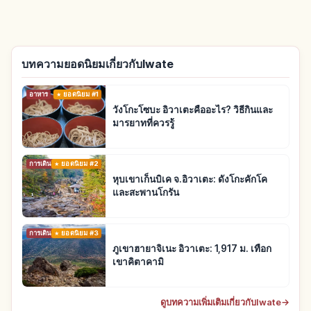
บทความยอดนิยมเกี่ยวกับIwate
อาหาร
ยอดนิยม #1
วังโกะโซบะ อิวาเตะคืออะไร? วิธีกินและ
มารยาทที่ควรรู้
การเดินทาง
ยอดนิยม #2
หุบเขาเก็นบิเค จ.อิวาเตะ: ดังโกะคักโค
และสะพานโกรัน
การเดินทาง
ยอดนิยม #3
ภูเขาฮายาจิเนะ อิวาเตะ: 1,917 ม. เทือก
เขาคิตาคามิ
ดูบทความเพิ่มเติมเกี่ยวกับIwate
→