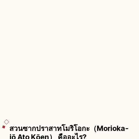
สวนซากปราสาทโมริโอกะ（Morioka-
jō Ato Kōen） คืออะไร?