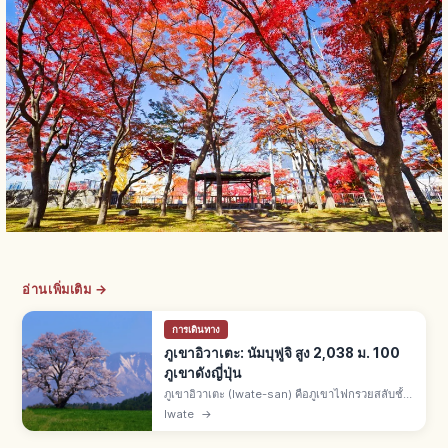
อ่านเพิ่มเติม →
การเดินทาง
ภูเขาอิวาเตะ: นัมบุฟูจิ สูง 2,038 ม. 100
ภูเขาดังญี่ปุ่น
ภูเขาอิวาเตะ (Iwate-san) คือภูเขาไฟกรวยสลับชั้น
สูง 2,038 ม. คร่อมเมืองทากิซาวะ ชิซึคุอิชิ และฮาจิ
Iwate
→
มันไต ทางตะวันตก จ.อิวาเตะ ฉายา นัมบุฟูจิ 100
ภูเขาดังญี่ปุ่น