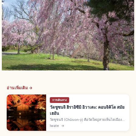
อ่านเพิ่มเติม →
การเดินทาง
วัดชูซนจิ ฮิราอิซึมิ อิวาเตะ: คอนจิคิโด สมัย
เฮอัน
วัดชูซนจิ (Chūson-ji) คือวัดใหญ่สายเท็นไดเมืองฮิ
ราอิซึมิ จ.อิวาเตะ ก่อตั้งปี 850 โดยจิกากุไดชิ เอ็น
Iwate
→
นิน ฟูจิวาระโนะคิโยฮิระสร้างศาสนสถานต้น
ศตวรรษที่ 12 คอนจิคิโด