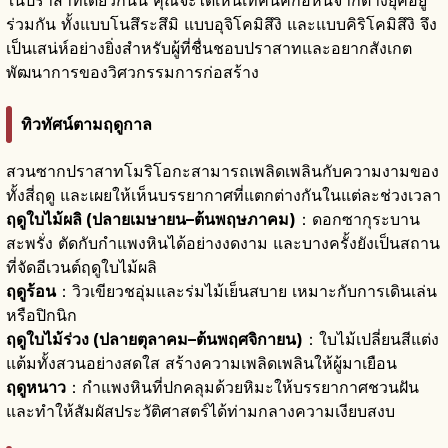
ร่วมกัน ทั้งแบบโนสึระสึมิ แบบอุจิโคมิสึงิ และแบบคิริโคมิสึงิ จึง
เป็นเสน่ห์อย่างยิ่งสำหรับผู้ที่ชื่นชอบปราสาทและอยากสังเกต
พัฒนาการของวิศวกรรมการก่อสร้าง
ทิวทัศน์ตามฤดูกาล
สวนซากปราสาทโมริโอกะสามารถเพลิดเพลินกับความงามของ
ทั้งสี่ฤดู และเผยให้เห็นบรรยากาศที่แตกต่างกันในแต่ละช่วงเวลา
ฤดูใบไม้ผลิ (ปลายเมษายน–ต้นพฤษภาคม)
：ดอกซากุระบาน
สะพรั่ง ตัดกับกำแพงหินได้อย่างงดงาม และบางครั้งยังเป็นสถาน
ที่จัดอีเวนต์ฤดูใบไม้ผลิ
ฤดูร้อน
：วิวเขียวชอุ่มและร่มไม้เย็นสบาย เหมาะกับการเดินเล่น
หรือปิกนิก
ฤดูใบไม้ร่วง (ปลายตุลาคม–ต้นพฤศจิกายน)
：ใบไม้เปลี่ยนสีแต่ง
แต้มทั้งสวนอย่างสดใส สร้างความเพลิดเพลินให้ผู้มาเยือน
ฤดูหนาว
：กำแพงหินที่ปกคลุมด้วยหิมะให้บรรยากาศชวนฝัน
และทำให้สัมผัสประวัติศาสตร์ได้ท่ามกลางความเงียบสงบ