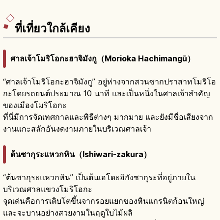
ที่เที่ยวใกล้เคียง
ศาลเจ้าโมริโอกะฮาจิมังกู（Morioka Hachimangū）
“ศาลเจ้าโมริโอกะฮาจิมังกู” อยู่ห่างจากสวนซากปราสาทโมริโอ
กะโดยรถยนต์ประมาณ 10 นาที และเป็นหนึ่งในศาลเจ้าสำคัญ
ของเมืองโมริโอกะ
ที่นี่มีการจัดเทศกาลและพิธีต่างๆ มากมาย และยังมีชื่อเสียงจาก
งานแกะสลักอันงดงามภายในบริเวณศาลเจ้า
ต้นซากุระแหวกหิน（Ishiwari-zakura）
“ต้นซากุระแหวกหิน” เป็นต้นเอโดะฮิกังซากุระที่อยู่ภายใน
บริเวณศาลแขวงโมริโอกะ
จุดเด่นคือการเติบโตขึ้นจากรอยแยกของหินแกรนิตก้อนใหญ่
และจะบานอย่างสวยงามในฤดูใบไม้ผลิ