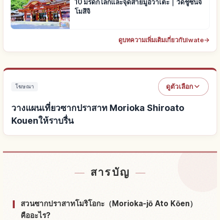
10 มรดกโลกและจุดสายมูอิวาเตะ｜วัดชูซนจิ
โมสึจิ
ดูบทความเพิ่มเติมเกี่ยวกับIwate
→
ดูตัวเลือก
โฆษณา
วางแผนเที่ยวซากปราสาท Morioka Shiroato
Kouenให้ราบรื่น
หาที่พักใกล้ซากปราสาท Morioka Shiroato Kouen
↗
สารบัญ
หากิจกรรมในซากปราสาท Morioka Shiroato Kouen
↗
สวนซากปราสาทโมริโอกะ（Morioka-jō Ato Kōen）
คืออะไร?