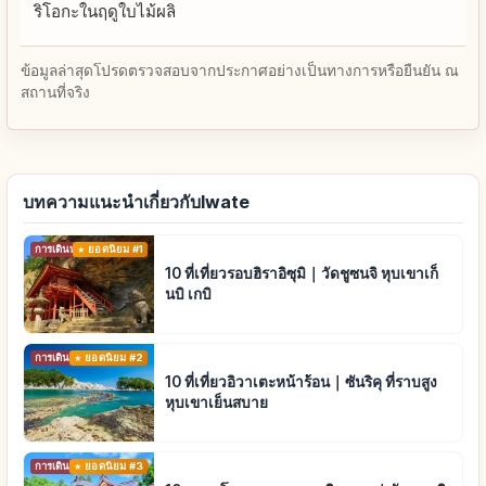
ริโอกะในฤดูใบไม้ผลิ
ข้อมูลล่าสุดโปรดตรวจสอบจากประกาศอย่างเป็นทางการหรือยืนยัน ณ
สถานที่จริง
บทความแนะนำเกี่ยวกับIwate
การเดินทาง
ยอดนิยม #1
10 ที่เที่ยวรอบฮิราอิซุมิ｜วัดชูซนจิ หุบเขาเก็
นบิ เกบิ
การเดินทาง
ยอดนิยม #2
10 ที่เที่ยวอิวาเตะหน้าร้อน｜ซันริคุ ที่ราบสูง
หุบเขาเย็นสบาย
การเดินทาง
ยอดนิยม #3