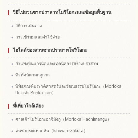
วิธีไปสวนซากปราสาทโมริโอกะและข้อมูลพื้นฐาน
วิธีการเดินทาง
การเข้าชมและค่าใช้จ่าย
ไฮไลต์ของสวนซากปราสาทโมริโอกะ
กำแพงหินแกรนิตและเทคนิคการสร้างปราสาท
ทิวทัศน์ตามฤดูกาล
พิพิธภัณฑ์ประวัติศาสตร์และวัฒนธรรมโมริโอกะ（Morioka
Rekishi Bunka-kan）
ที่เที่ยวใกล้เคียง
ศาลเจ้าโมริโอกะฮาจิมังกู（Morioka Hachimangū）
ต้นซากุระแหวกหิน（Ishiwari-zakura）