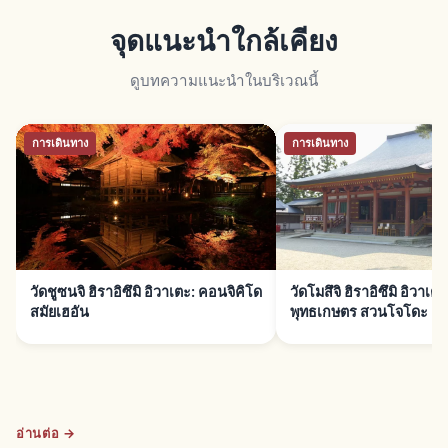
จุดแนะนำใกล้เคียง
ดูบทความแนะนำในบริเวณนี้
การเดินทาง
การเดินทาง
วัดชูซนจิ ฮิราอิซึมิ อิวาเตะ: คอนจิคิโด
วัดโมสึจิ ฮิราอิซึมิ อิวาเ
สมัยเฮอัน
พุทธเกษตร สวนโจโดะ
อ่านต่อ →