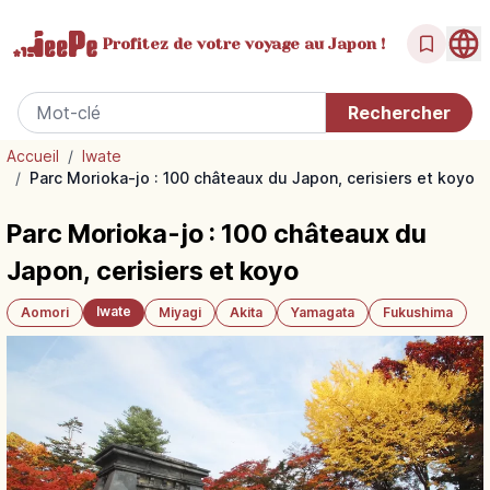
Profitez de votre
voyage au Japon !
Accueil
/
Iwate
/
Parc Morioka-jo : 100 châteaux du Japon, cerisiers et koyo
Parc Morioka-jo : 100 châteaux du
Japon, cerisiers et koyo
Iwate
Aomori
Miyagi
Akita
Yamagata
Fukushima