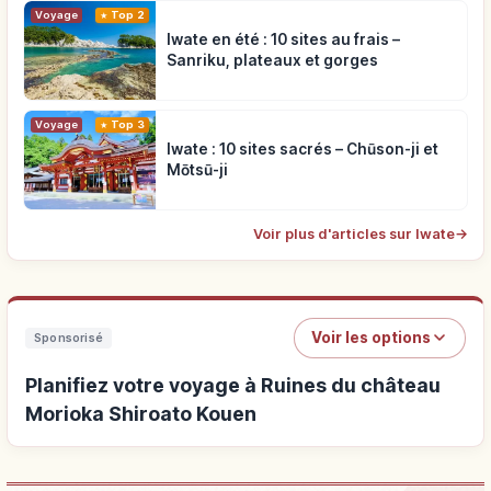
Voyage
Top 2
Iwate en été : 10 sites au frais –
Sanriku, plateaux et gorges
Voyage
Top 3
Iwate : 10 sites sacrés – Chūson-ji et
Mōtsū-ji
Voir plus d'articles sur Iwate
→
Voir les options
Sponsorisé
Planifiez votre voyage à Ruines du château
Morioka Shiroato Kouen