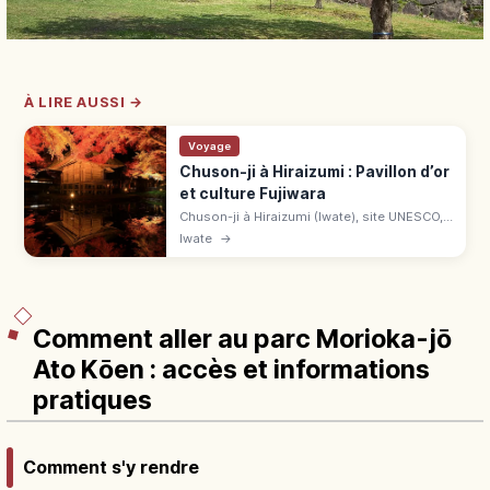
À LIRE AUSSI →
Voyage
Chuson-ji à Hiraizumi : Pavillon d’or
et culture Fujiwara
Chuson-ji à Hiraizumi (Iwate), site UNESCO,
abrite le Pavillon d'or Konjikido. Culture des
Iwate
→
Fujiwara du Nord, sentier Tsukimizaka et
érables d'automne.
Comment aller au parc Morioka-jō
Ato Kōen : accès et informations
pratiques
Comment s'y rendre