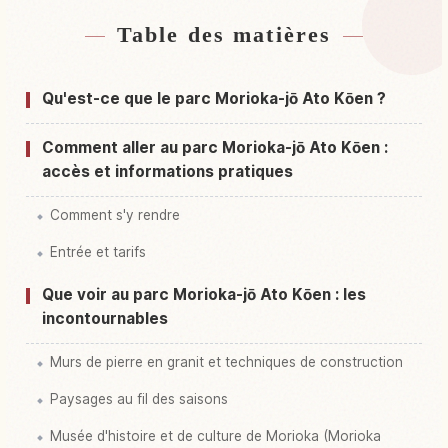
Table des matières
Hébergements près de Ruines du château
↗
Morioka Shiroato Kouen
Qu'est-ce que le parc Morioka-jō Ato Kōen ?
Activités à Ruines du château Morioka Shiroato
↗
Kouen
Comment aller au parc Morioka-jō Ato Kōen :
accès et informations pratiques
Comment s'y rendre
Entrée et tarifs
Que voir au parc Morioka-jō Ato Kōen : les
incontournables
Murs de pierre en granit et techniques de construction
Paysages au fil des saisons
Musée d'histoire et de culture de Morioka (Morioka