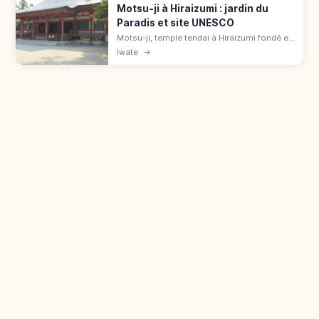
Motsu-ji à Hiraizumi : jardin du
Paradis et site UNESCO
Motsu-ji, temple tendai à Hiraizumi fondé en
850, est un site UNESCO. Jardin Jodo Teien
Iwate
→
autour de l'étang Oizumigaike (180 m), 700
¥, gare à 7 min à pied.