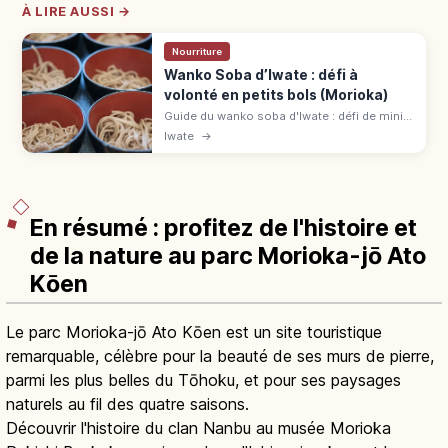
À LIRE AUSSI →
Nourriture
Wanko Soba d’Iwate : défi à
volonté en petits bols (Morioka)
Guide du wanko soba d'Iwate : défi de mini-
bols à volonté, bonnes adresses comme
Iwate
→
Azumaya, Hatsukoma ou Yabuya, et
conseils pour profiter de l'expérience.
En résumé : profitez de l'histoire et
de la nature au parc Morioka-jō Ato
Kōen
Le parc Morioka-jō Ato Kōen est un site touristique
remarquable, célèbre pour la beauté de ses murs de pierre,
parmi les plus belles du Tōhoku, et pour ses paysages
naturels au fil des quatre saisons.
Découvrir l'histoire du clan Nanbu au musée Morioka