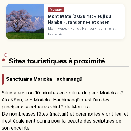
Voyage
Mont Iwate (2 038 m) : « Fuji du
Nambu », randonnée et onsen
Mont Iwate, « Fuji du Nambu », domine la
préfecture d'Iwate. Départs Amihari et
Iwate
→
Matsukawa onsen, sommet panoramique,
fleurs alpines et conseils de saison.
Sites touristiques à proximité
Sanctuaire Morioka Hachimangū
Situé à environ 10 minutes en voiture du parc Morioka-jō
Ato Kōen, le « Morioka Hachimangū » est l'un des
principaux sanctuaires shintō de Morioka.
De nombreuses fêtes (matsuri) et cérémonies y ont lieu, et
il est également connu pour la beauté des sculptures de
son enceinte.