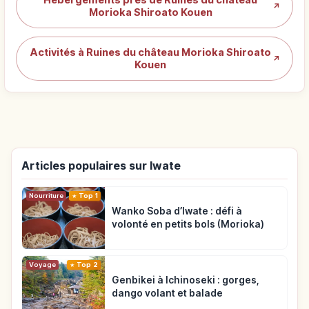
↗
Morioka Shiroato Kouen
Activités à Ruines du château Morioka Shiroato
↗
Kouen
Articles populaires sur Iwate
Nourriture
Top 1
Wanko Soba d’Iwate : défi à
volonté en petits bols (Morioka)
Voyage
Top 2
Genbikei à Ichinoseki : gorges,
dango volant et balade