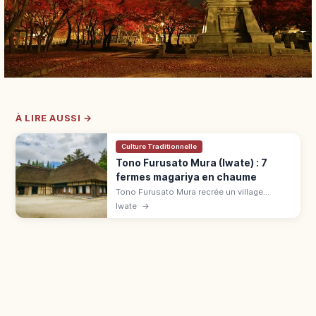
À LIRE AUSSI →
Culture Traditionnelle
Tono Furusato Mura (Iwate) : 7
fermes magariya en chaume
Tono Furusato Mura recrée un village
d'Iwate de l'ère Showa avec 7 fermes
Iwate
→
Magariya en chaume. Lié au Tono
Monogatari de Yanagita, 550 ¥, accès bus
25 min.