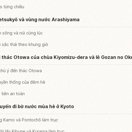
o từng chiều
etsukyō và vùng nước Arashiyama
 sông và núi cùng lúc
sắc thái theo khung giờ
i thác Otowa của chùa Kiyomizu-dera và lễ Gozan no Oku
chú ý đến thác Otowa
truyền thống của đêm hè
tiên an toàn
huyến đi bờ nước mùa hè ở Kyoto
ông Kamo và Pontochō làm trục
thì lấy Kibune và Kurama làm trục