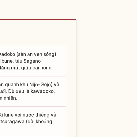
wadoko (sàn ăn ven sông)
ibune, tàu Sagano
lặng mát giữa cái nóng.
n quanh khu Nijō–Gojō) và
uối. Dù đều là kawadoko,
n nhiên.
Kifune với nước thiêng và
atsuragawa (dài khoảng