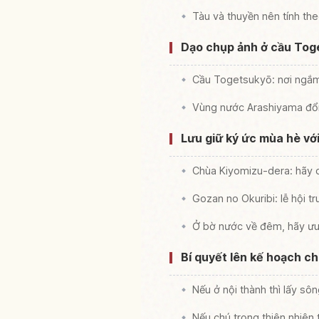
Tàu và thuyền nên tính the
Dạo chụp ảnh ở cầu Tog
Cầu Togetsukyō: nơi ngắm
Vùng nước Arashiyama đổi 
Lưu giữ ký ức mùa hè vớ
Chùa Kiyomizu-dera: hãy 
Gozan no Okuribi: lễ hội 
Ở bờ nước về đêm, hãy ưu 
Bí quyết lên kế hoạch c
Nếu ở nội thành thì lấy s
Nếu chú trọng thiên nhiên 