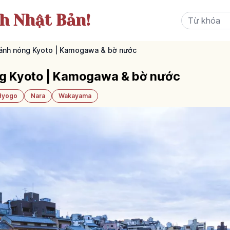
ch Nhật Bản!
ránh nóng Kyoto | Kamogawa & bờ nước
ng Kyoto | Kamogawa & bờ nước
Hyogo
Nara
Wakayama