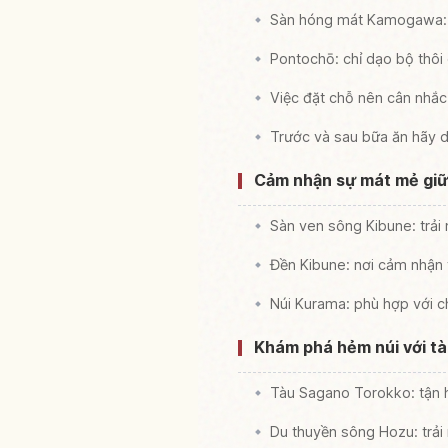
Sàn hóng mát Kamogawa: 
Pontochō: chỉ dạo bộ thôi
Việc đặt chỗ nên cân nhắc
Trước và sau bữa ăn hãy
Cảm nhận sự mát mẻ giữa
Sàn ven sông Kibune: trải
Đền Kibune: nơi cảm nhận 
Núi Kurama: phù hợp với c
Khám phá hẻm núi với t
Tàu Sagano Torokko: tận 
Du thuyền sông Hozu: trả