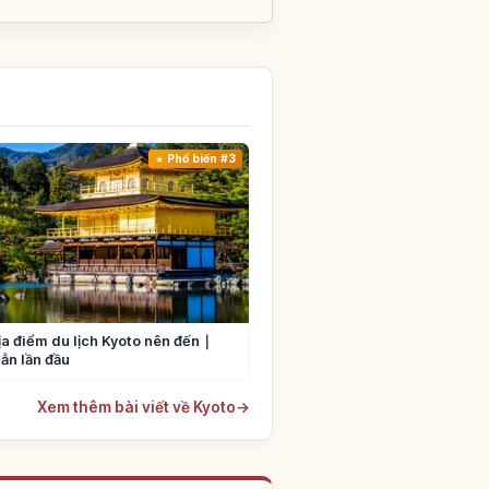
Phổ biến #3
ịa điểm du lịch Kyoto nên đến｜
ẫn lần đầu
Xem thêm bài viết về Kyoto
→