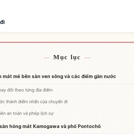
đi
hỗ ở
Tìm trả
↗
Mục lục
n mát mẻ bên sàn ven sông và các điểm gần nước
hay đổi theo từng địa điểm
ước thành điểm nhấn của chuyến đi
tiên an toàn và phép lịch sự
 sàn hóng mát Kamogawa và phố Pontochō