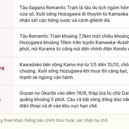
Tàu Sagano Romantic Train là tàu du lịch ngắm h
cửa sổ. Xuôi sông Hozugawa đi thuyền từ Kameoka
nhận sát cận tiếng nước và cảnh ghềnh đá.
Tàu Romantic Train khoảng 7,3km một chiều khoảng
Hozugawa khoảng 16km trên tuyến Kameoka–Arash
phút, núi Kurama từ cổng núi đến chính điện Kondo 
Kawadoko bên sông Kamo mở từ 1/5 đến 15/10, chỗ 
ng
chuộng. Xuôi sông Hozugawa khi mưa thì căng bạt, 
mạnh sẽ ngừng vận hành.
Gozan no Okuribi vào đêm 16/8, thắp lửa từ chữ Dai
n
quãng khoảng 5 phút. Cầu và bãi sông đông đúc nê
điện thoại và đi vào khu vực hạn chế.
lòng tham khảo thông báo chính thức hoặc xác nhận tại chỗ.