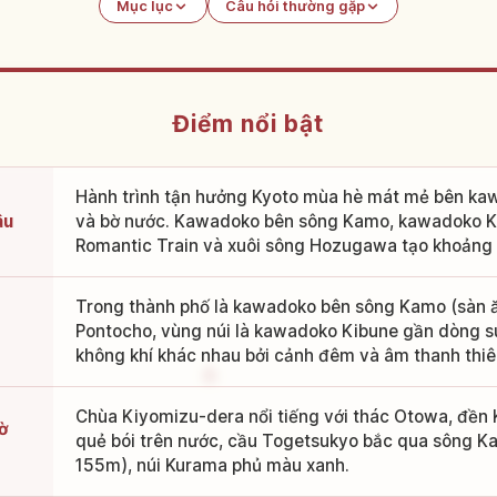
Mục lục
Câu hỏi thường gặp
Điểm nổi bật
Hành trình tận hưởng Kyoto mùa hè mát mẻ bên ka
âu
và bờ nước. Kawadoko bên sông Kamo, kawadoko K
Romantic Train và xuôi sông Hozugawa tạo khoảng 
Trong thành phố là kawadoko bên sông Kamo (sàn ă
Pontocho, vùng núi là kawadoko Kibune gần dòng s
không khí khác nhau bởi cảnh đêm và âm thanh thiê
Chùa Kiyomizu-dera nổi tiếng với thác Otowa, đền 
ờ
quẻ bói trên nước, cầu Togetsukyo bắc qua sông K
155m), núi Kurama phủ màu xanh.