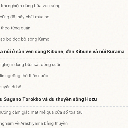
trải nghiệm dùng bữa ven sông
 cũng đã thấy chất mùa hè
 theo từng quán
 dạo bộ dọc bờ sông Kamo
 núi ở sàn ven sông Kibune, đền Kibune và núi Kurama
 nghiệm dùng bữa sát dòng suối
tín ngưỡng thờ thần nước
huyến đi bộ
àu Sagano Torokko và du thuyền sông Hozu
hưởng cảm giác mát mẻ qua cửa sổ toa tàu
i nghiệm về Arashiyama bằng thuyền