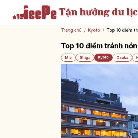
Tận hưởng
du lị
Trang chủ
/
Kyoto
/
Top 10 điểm t
Top 10 điểm tránh nó
Kyoto
Mie
Shiga
Osaka