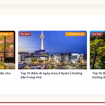
hổ biến #1
Du lịch
Phổ biến #2
Du lịch
dẫn cho
Top 10 điểm đi ngày mưa ở Kyoto | Hướng
Top 10 đ
dẫn trong nhà
Hướng d