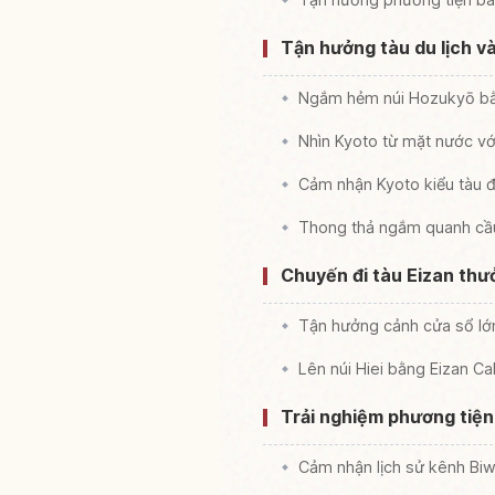
Tận hưởng tàu du lịch 
Ngắm hẻm núi Hozukyō bằ
Nhìn Kyoto từ mặt nước v
Cảm nhận Kyoto kiểu tàu đ
Thong thả ngắm quanh cầ
Chuyến đi tàu Eizan thư
Tận hưởng cảnh cửa sổ lớn 
Lên núi Hiei bằng Eizan C
Trải nghiệm phương tiện
Cảm nhận lịch sử kênh Biw