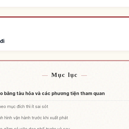
đi
hỗ ở
Tìm trả
↗
Mục lục
to bằng tàu hỏa và các phương tiện tham quan
eo mục đích thì ít sai sót
nh hình vận hành trước khi xuất phát
o gồm cả việc dạo phố trước và sau