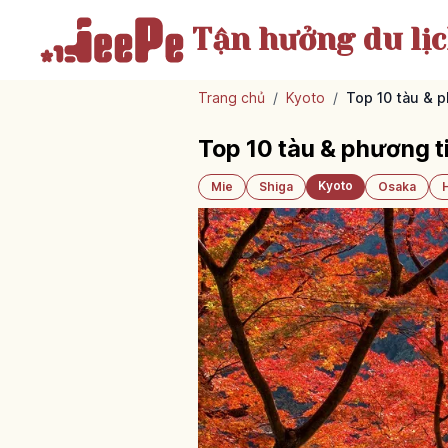
Tận hưởng
du lị
Trang chủ
/
Kyoto
/
Top 10 tàu & 
Top 10 tàu & phương 
Kyoto
Mie
Shiga
Osaka