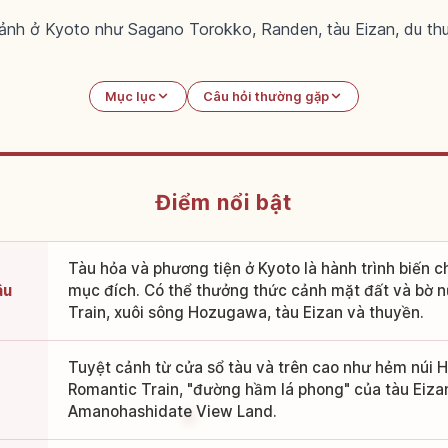
nh ở Kyoto như Sagano Torokko, Randen, tàu Eizan, du th
Mục lục
Câu hỏi thường gặp
Điểm nổi bật
Tàu hỏa và phương tiện ở Kyoto là hành trình biến c
âu
mục đích. Có thể thưởng thức cảnh mặt đất và bờ 
Train, xuôi sông Hozugawa, tàu Eizan và thuyền.
Tuyệt cảnh từ cửa sổ tàu và trên cao như hẻm núi
Romantic Train, "đường hầm lá phong" của tàu Eizan
Amanohashidate View Land.