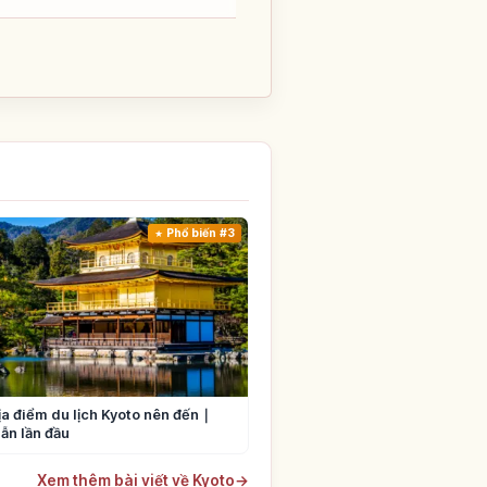
Phổ biến #3
ịa điểm du lịch Kyoto nên đến｜
ẫn lần đầu
Xem thêm bài viết về Kyoto
→