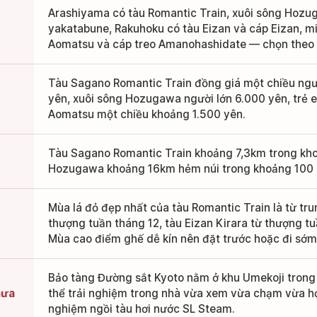
Arashiyama có tàu Romantic Train, xuôi sông Hozu
yakatabune, Rakuhoku có tàu Eizan và cáp Eizan, m
Aomatsu và cáp treo Amanohashidate — chọn theo 
Tàu Sagano Romantic Train đồng giá một chiều ngư
yên, xuôi sông Hozugawa người lớn 6.000 yên, trẻ 
Aomatsu một chiều khoảng 1.500 yên.
Tàu Sagano Romantic Train khoảng 7,3km trong kho
Hozugawa khoảng 16km hẻm núi trong khoảng 100 
Mùa lá đỏ đẹp nhất của tàu Romantic Train là từ tru
thượng tuần tháng 12, tàu Eizan Kirara từ thượng tu
Mùa cao điểm ghế dễ kín nên đặt trước hoặc đi sớm
Bảo tàng Đường sắt Kyoto nằm ở khu Umekoji trong 
mưa
thể trải nghiệm trong nhà vừa xem vừa chạm vừa học
nghiệm ngồi tàu hơi nước SL Steam.