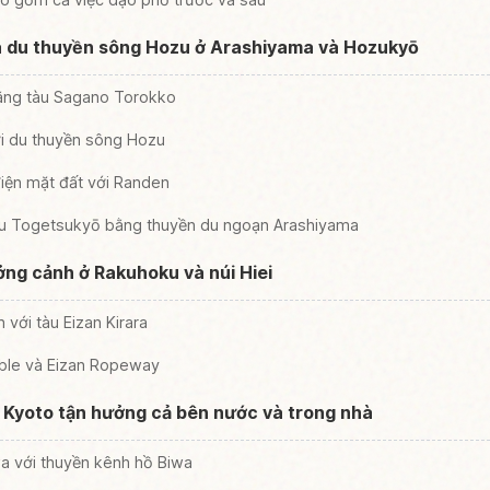
và du thuyền sông Hozu ở Arashiyama và Hozukyō
ng tàu Sagano Torokko
ới du thuyền sông Hozu
iện mặt đất với Randen
u Togetsukyō bằng thuyền du ngoạn Arashiyama
ởng cảnh ở Rakuhoku và núi Hiei
với tàu Eizan Kirara
able và Eizan Ropeway
 Kyoto tận hưởng cả bên nước và trong nhà
a với thuyền kênh hồ Biwa